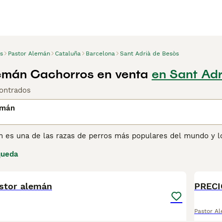
s
Pastor Alemán
Cataluña
Barcelona
Sant Adrià de Besòs
emán Cachorros en venta
en Sant Adr
ontrados
emán
n es una de las razas de perros más populares del mundo y 
 Pastor Alemán no solo es una excelente opción como perro de
queda
 Desde hace años, la raza ha sido utilizada por las fuerzas p
1
1
ejército gracias a su inteligencia, estado de alerta, resilienc
stor alemán
PRECI
ina de consejos de compra de Pastor Alemán
para obtener inf
Pastor A