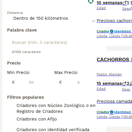
10 semanas
1
Edad
Sexo
Distancia
Palabra clave
Criador
Identidad 
Lleida
,
Lleida
(135.6
0/100 caracteres
CACHORROS 
Precio
Min Precio
Max Precio
Pastor Alemán
€
€
15 semanas
2
Edad
Sexo
Filtros populares
Criadores con Núcleo Zoológico o en el
Registro de Criadores
Criador
Identidad 
Lleida
,
Lleida
(135.6
Criadores con Afijo
Criadores con identidad verificada