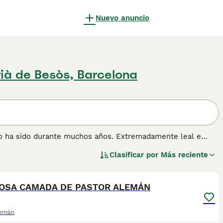
Nuevo anuncio
ià de Besòs, Barcelona
lo ha sido durante muchos años. Extremadamente leal e
 familia, sino también extremadamente versátil en el
Clasificar por
Más reciente
oliciales en muchos países, y también juegan un papel
1
1
ia, resistencia, confiabilidad y excepcionales habilidades de
OSA CAMADA DE PASTOR ALEMÁN
ormación sobre esta raza de perro.
lemán