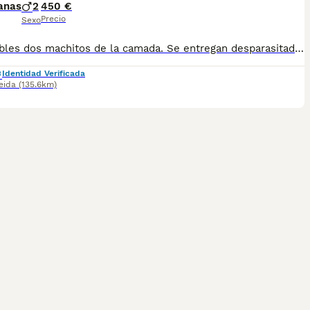
anas
2
450 €
Precio
Sexo
Disponibles dos machitos de la camada. Se entregan desparasitados, con la primera vacuna, cartilla y microchip a nombre del nuevo propietario Interesados contactar al 680970296 por llamada o WhatsApp
Identidad Verificada
eida
(135.6km)