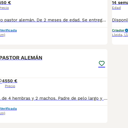
550 €
14 sem
Precio
Edad
Precioso cachorro pastor alemán. De 2 meses de edad. Se entrega desparasitado, con la primera vacuna, cartilla y microchip a nombre del nuevo propietario
Verificada
Criador
km)
Lleida
,
Ll
1
1
PASTOR ALEMÁN
4
550 €
Precio
Preciosa camada de 4 hembras y 2 machos. Padre de pelo largo y madre de pelo corto. Se entregan desparasitados, con la primera vacuna, cartilla y microchip a nombre del nuevo propietario. Podéis contactar al WhatsApp al 680970296
Verificada
km)