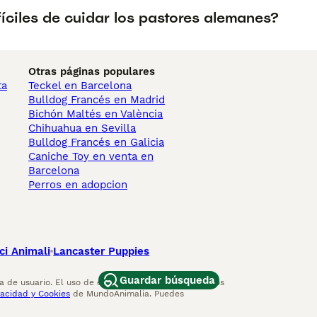
íciles de cuidar los pastores alemanes?
Otras páginas populares
ta
Teckel en Barcelona
Bulldog Francés en Madrid
Bichón Maltés en València
Chihuahua en Sevilla
Bulldog Francés en Galicia
Caniche Toy en venta en
Barcelona
Perros en adopcion
ci Animali
Lancaster Puppies
Guardar búsqueda
 de usuario. El uso de este sitio web y otros servicios
vacidad y Cookies
de MundoAnimalia. Puedes