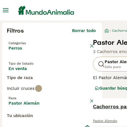
Filtros
Borrar todo
Cachorro
Pastor Al
Categorías
Perros
3 Cachorros enc
Pastor Al
Tipo de listado
Sólo puro
En venta
Tipo de raza
El Pastor Alemá
inteligente, el
Guardar bús
Incluir cruces
entorno laboral.
importante en el 
Raza
rastreo.
Pastor Alemán
Cachorros pa
Lee nuestra
pág
Tu ubicación
Pastor Alemán