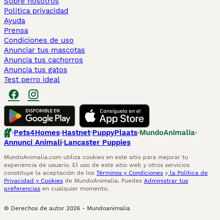
Sobre nosotros
Politica privacidad
Ayuda
Prensa
Condiciones de uso
Anunciar tus mascotas
Anuncia tus cachorros
Anuncia tus gatos
Test perro ideal
Pets4Homes
Hastnet
PuppyPlaats
MundoAnimalia
Annunci Animali
Lancaster Puppies
MundoAnimalia.com utiliza cookies en este sitio para mejorar tu
experiencia de usuario. El uso de este sitio web y otros servicios
constituye la aceptación de los
Términos y Condiciones
y
la Política de
Privacidad y Cookies
de MundoAnimalia. Puedes
Administrar tus
preferencias
en cualquier momento.
© Derechos de autor
2026
-
Mundoanimalia