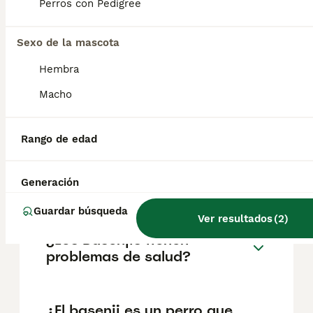
Perros con Pedigree
Preguntas frecuentes
Sexo de la mascota
Hembra
¿Cuánto cuesta un cachorro
Macho
de Basenji?
El coste medio de un cachorro de Basenji en
Rango de edad
España es de aproximadamente 1156€,
aunque los precios pueden variar según
factores como el pedigrí, la reputación del
Generación
criador y la ubicación.
Guardar búsqueda
Ver resultados
(
2
)
¿Los Basenjis tienen
problemas de salud?
¿El basenji es un perro que