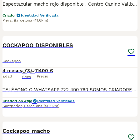
Espectacular macho rojo disponible , Centro Canino Vallbonica es mucho más que un centro de cría , es un equipo amante de los animales y apasionados con su trabajo y muy comprometidos con el bienestar animal. Somos Criadores directos, sin intermediarios, con más de 20 años de experiencia y Apostamos por una cría responsable y una cuidada selección de nuestros progenitores. TODOS nuestros bebés nacen y se crían en nuestras instalaciones rodeados de naturaleza y cariño , asegurando así un correcto desarrollo y una magnífica socialización, consiguiendo en cada ejemplar un carácter juguetón y extrovertido algo primordial para su adaptación como un miembro más en tu familia . Se entregan con carnet de vacunas correspondiente a su edad , desparasitados y microchip implantado y activado en registro de Anicom. Facilitamos junto al cachorro contrato de compra con garantías víricas de 15 días y congénitas de 1 año . Contamos con un gran equipo de profesionales entre los que se encuentran educadores, auxiliares y Veterinarios ofreciendo los controles sanitarios necesarios así como continua vigilancia asesorándote durante todos el proceso y al llegar a casa. Hacemos envíos a toda España con empresa de transporte privado, proporcionando un viaje confortable y ofreciendo las atenciones necesarias a nuestros bebés . Nuestros precios son REALES ( incluye el IVA) y sin sorpresas finales . Si estás interesado en alguno de nuestros ejemplares solicita información sin compromiso. También atendemos vía WhatsApp ☎️722269698 - 722374274 📍Piera (Barcelona)
Criador
Identidad Verificada
Piera
,
Barcelona
(41.6km)
8
COCKAPOO DISPONIBLES
Cockapoo
4 meses
3
1
1400 €
Edad
Precio
Sexo
TELÉFONO O WHATSAPP 722 490 760 SOMOS CRIADORES DIRECTOS SIN INTERMEDIARIOS! MAS DE 20 AÑOS EN EL SECTOR NOS AVALAN, VALORANDO NO SOLO LA CRIA RESPONSABLE SI NO TAMBIEN LA SELECCIÓN PARA MEJORAR LA RAZA DURANTE TODOS ESTOS AÑOS. NUESTROS CACHORROS SE ENTREGAN PREVIAMENTE REVISADOS POR UN VETERINARIO PROFESIONAL Y BAJO LOS MAS ESTRICTOS CONTROLES DE SALUD, HACEMOS HINCAPIÉ EN SU SOCIABILIZACIÓN PARA SU CORRECTO DESARROLLO NEUROLOGICO! Y OS ASESORAMOS ANTES DURANTE Y DESPUES DE LA ENTREGA PARA QUE TODO SEA LO MAS AFABLE Y FACIL POSIBLE DURANTE LA ADAPTACION! NUESTROS BEBE SE ENTREGAN A PARTIR DE LOS DOS MESES CON SUS VACUNAS AL DIA, DESPARASITADOS Y CON GARANTIAS DE SALUD, MICROCHIP Y CARTILLA DE VACUNACION! SI BUSCAS UN COMPAÑERO SANO Y EQUILIBRADO ESTE ES EL LUGAR, TE ASESORAREMOS DURANTE TODO EL PROCESO NO DUDES EN CONSULTAR POR NUESTROS PEQUES AL 722 490 760
Criador
Con Afijo
Identidad Verificada
Santpedor
,
Barcelona
(50.9km)
5
1
Cockapoo macho