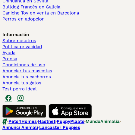
Chihuahua en Sevilla
Bulldog Francés en Galicia
Caniche Toy en venta en Barcelona
Perros en adopcion
Información
Sobre nosotros
Politica privacidad
Ayuda
Prensa
Condiciones de uso
Anunciar tus mascotas
Anuncia tus cachorros
Anuncia tus gatos
Test perro ideal
Pets4Homes
Hastnet
PuppyPlaats
MundoAnimalia
Annunci Animali
Lancaster Puppies