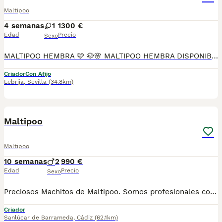
Maltipoo
4 semanas
1
1300 €
Edad
Precio
Sexo
MALTIPOO HEMBRA 🩷 🐶🌸 MALTIPOO HEMBRA DISPONIBLE EN MASCOTAS DEL SUR 🌸🐶 En Mascotas del Sur tenemos disponible una preciosa Maltipoo hembra, criada con mucho cariño, atención personalizada y en un ambiente familiar, donde recibe todos los cuidados necesarios para crecer sana, feliz y bien socializada. Somos un criadero con Núcleo Zoológico autorizado, licencia de apertura y código de explotación, ofreciendo confianza, transparencia y todas las garantías en cada uno de nuestros cachorros. 📍 Ubicados en Sevilla 📞 611 723 226 📸 Instagram: @mimascotasdelsur057 Descubre más fotos y vídeos reales de nuestros cachorros. Nuestra cachorrita se entrega: ✅ Revisada por veterinario. ✅ Con microchip. ✅ Pasaporte y cartilla sanitaria. ✅ Vacunada y desparasitada. ✅ Contrato con garantías víricas y congénitas. 🚚 Realizamos envíos a toda España. (El transporte no está incluido en el precio del cachorro). También ofrecemos: 🏡 Recogida en nuestras instalaciones. 📱 Videollamada antes de la reserva. 🔒 Posibilidad de reserva y pago contrareembolso. 💶 El precio publicado es el precio real. 🐾 Criada con cariño, socialización y atención diaria para que llegue perfectamente adaptada a su nuevo hogar. Solo buscamos familias responsables que le ofrezcan una vida llena de amor y cuidados. #Maltipoo #MaltipooHembra #MaltipooEspaña #CachorroMaltipoo #PerrosDeCompañia #MascotasDelSur057 #MascotasDelSur #CachorrosSevilla #CriaderoAutorizado #NucleoZoologico #PerrosFelices #CachorrosEspaña #AmorAnimal
Criador
Con Afijo
Lebrija
,
Sevilla
(34.8km)
3
Maltipoo
Maltipoo
10 semanas
2
990 €
Edad
Precio
Sexo
Preciosos Machitos de Maltipoo. Somos profesionales con años de experiencia. Diariamente mimamos y supervisamos a nuestros cachorritos. Entregamos con Revisión Veterinaria, Factura de compra, garantía vírica, formulario de reconocimiento de raza pura, junto con su cartilla de vacunación y desparasitacion al día de la entrega. Hacemos envíos a toda la península y Baleares mediante servicio propio de transporte. Posibilidad de pago contrareembolso. Para más información no dude en contactar con nosotros. TLF: 649297709. Solo atiendo wasap o tlf. Gracias
Criador
Sanlúcar de Barrameda
,
Cádiz
(62.1km)