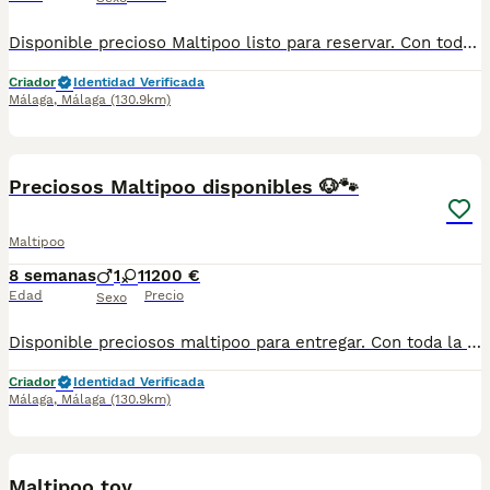
Disponible precioso Maltipoo listo para reservar. Con toda la documentación al día, vacunado,desparasitado y con la cartilla adecuada a su edad. Estamos en Sevilla, también disponemos de transporte. Criados en ambiente familiar súper cariñosos y sociables. Pregunten sin compromiso
Criador
Identidad Verificada
Málaga
,
Málaga
(130.9km)
3
Preciosos Maltipoo disponibles 🐶🐾
Maltipoo
8 semanas
1
1
1200 €
Edad
Precio
Sexo
Disponible preciosos maltipoo para entregar. Con toda la documentación al día, vacunado,desparasitado y con la cartilla adecuada a su edad. Estamos en Sevilla, también disponemos de transporte. Criados en ambiente familiar súper cariñosos y sociables. Pregunten sin compromiso
Criador
Identidad Verificada
Málaga
,
Málaga
(130.9km)
1
3
Maltipoo toy