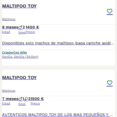
MALTIPOO TOY
Maltipoo
8 meses
3
1400 €
Edad
Precio
Sexo
Disponibles solo machos de maltipoo (papa caniche asiático y mamá bichon maltes toy) . Listos para entregar.Posibilidad de envío en la Península. Mas información llamadas o WhatsApp 672 74 54 09 Pvp 1.400
Criador
Con Afijo
Sevilla
,
Sevilla
(29.5km)
2
MALTIPOO TOY
Maltipoo
7 meses
1
2
1500 €
Edad
Precio
Sexo
AUTENTICOS MALTIPOO TOY DE LOS MAS PEQUEÑOS Y PELUDITOS, COLOR BLANCO Y CREMA, PRECIOSOS Y CRIADOS EN CASA, TOTALMENTE FAMILIAR. CONTROLADOS POR VETERINARIOS.