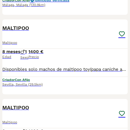
Criador
Con Afijo
Identidad Verificada
Málaga
,
Málaga
(130.9km)
1
MALTIPOO
Maltipoo
8 meses
1
1400 €
Edad
Precio
Sexo
Disponibles solo machos de maltipoo toy(papa caniche asiático y mamá bichon maltes toy) . Listos para entregar.Posibilidad de envío en la Península. Mas información llamadas o WhatsApp 672 74 54 09 Pvp 1.400€
Criador
Con Afijo
Sevilla
,
Sevilla
(29.5km)
1
MALTIPOO
Maltipoo