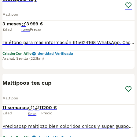
Maltipoo
3 meses
3
999 €
Edad
Precio
Sexo
Teléfono para más información 615624168 WhatsApp. Cachorros maltipoo solo machos. Nuestra manera de trabajar siempre está basada en una cria y selección responsable respetando en todo momento el bienestar animal y criando a nuestros peques en un ambiente familiar. Se entregan con 60 dias en adelante desparasitados con cartilla y revisión veterinaria. Garantía sanitaria frente enfermedades viricas desde que salen de casa y durante el periodo de incubación. Entregamos en toda España, disponemos de transporte de mascotas legalizado, totalmente acondicionado y siempre bajo la supervision de profesionales.
Criador
Con Afijo
Identidad Verificada
Arahal
,
Sevilla
(22.1km)
2
Maltipoos tea cup
Maltipoo
11 semanas
1
1
1200 €
Edad
Precio
Sexo
Preciososp maltipzo bien coloridos chicos y super guapos padres de 2 kilos mu7 chioca ...para mas información llámame al 615080706