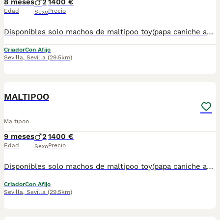
8 meses
2
1400 €
Edad
Precio
Sexo
Disponibles solo machos de maltipoo toy(papa caniche asiático y mamá bichon maltes toy) . Listos para entregar.Posibilidad de envío en la Península. Mas información llamadas o WhatsApp 672 74 54 09 Pvp 1.400€
Criador
Con Afijo
Sevilla
,
Sevilla
(29.5km)
1
MALTIPOO
Maltipoo
9 meses
2
1400 €
Edad
Precio
Sexo
Disponibles solo machos de maltipoo toy(papa caniche asiático y mamá bichon maltes toy) . Listos para entregar.Posibilidad de envío en la Península. Mas información llamadas o WhatsApp 672 74 54 09 Pvp 1.400€
Criador
Con Afijo
Sevilla
,
Sevilla
(29.5km)
1