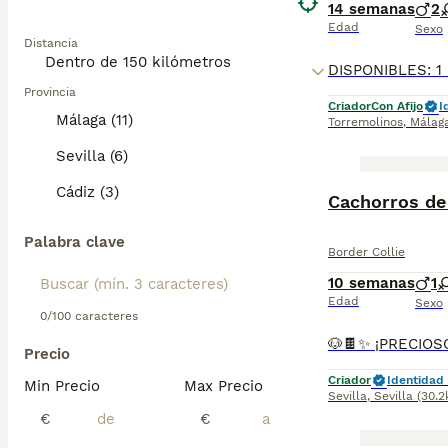
14 semanas
2
Edad
Sexo
Distancia
Provincia
Criador
Con Afijo
I
Málaga (11)
Torremolinos
,
Málag
Sevilla (6)
Cádiz (3)
Cachorros de 
Palabra clave
Border Collie
10 semanas
1
Edad
Sexo
0/100 caracteres
Precio
Criador
Identidad 
Min Precio
Max Precio
Sevilla
,
Sevilla
(30.
€
€