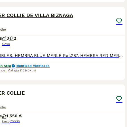
40
R COLLIE DE VILLA BIZNAGA
llie
s
3
2
Sexo
DISPONIBLES: HEMBRA BLUE MERLE Ref.287. HEMBRA RED MERLE Ref.288. MACHO BLUE MERLE Ref.289. MACHO RED MERLE Ref.290. MACHO RED MERLE Ref.291. Fecha de nacimiento 19/03/2026. Todos nuestros cachorros se entregan con su Cartilla Sanitaria, 3 vacunas, 3 desparasitaciones y la hoja para la inscripción en el LOE para solicitar el pedigree (opcional). Con 5 días de Garantía Vírica y 5 meses de Garantía Genética. Nuestra web: www.villabiznaga.com. Instagram: villabiznaga_bordercollie. Facebook: Villa Biznaga. Para solicitar más información, videos o fotos de algún cachorro o camada en concreto a través de wasap al 606 816 817.
n Afijo
Identidad Verificada
inos
,
Málaga
(129.6km)
5
R COLLIE
llie
s
1
550 €
Precio
Sexo