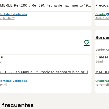
2 MACHOS RED MERLE Ref.290 y Ref.291. Fecha de nacimiento 19/03/2026. Todos nuestros cachorros se entregan con su Cartilla Sanitaria, 3 vacunas, 3 desparasitaciones y la hoja para la inscripción en el LOE para solicitar el pedigree (opcional). Con 5 días de Garantía Vírica y 5 meses de Garantía Genética. Nuestra web: www.villabiznaga.com. Instagram: villabiznaga_bordercollie. Facebook: Villa Biznaga. Para solicitar más información, videos o fotos de algún cachorro o camada en concreto a través de wasap al 606 816 817.
dentidad Verificada
Criador
a
(129.6km)
Alcalá de
1
Border
Border Co
 €
5 mese
o
Edad
-Tlfno. 625 49 75 31. - Juan Manuel. * Precioso cachorro bicolor listo para entregar. * Criamos a nuestros cachorros en un ambiente familiar, por lo que tienen sociabilización con niños y con otros. * Llevan vacunas al día según edad y también la desparasitación. * Se entregan con la cartilla veterinaria sellada por el veterinario. .
dentidad Verificada
Criador
Co
09km)
Torremol
 frecuentes