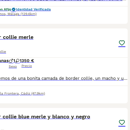
n Afijo
Identidad Verificada
inos
,
Málaga
(129.6km)
1
 collie merle
llie
anas
1
1
350 €
Precio
Sexo
Disponemos de una bonita camada de border collie, un macho y una hembra disponibles. Colores blue merle y tricolor. Se entregan vacunados y desparacitados acorde a su edad . Enviamos a toda España . Podemos mandarte fotos y vídeos detallados de cada uno, para más información a través de WhatsApp, atendertemos a la mayor brevedad posible.
la Frontera
,
Cádiz
(47.9km)
20
 collie blue merle y blanco y negro