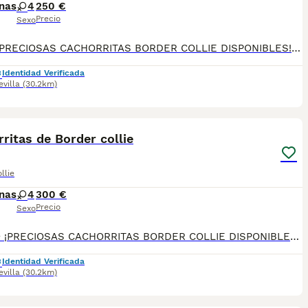
nas
4
250 €
Precio
Sexo
🐶🖤🤍 ¡PRECIOSAS CACHORRITAS BORDER COLLIE DISPONIBLES! 🤎🐾 Tenemos 4 preciosas cachorritas de Border Collie listas para reservar: ✨ 3 de color tricolor ✨ 1 de color blanco y negro ✅ Cartilla sanitaria ✅ Primera vacuna puesta ✅ Desparasitadas ✅ Contrato de garantía ✅ Posibilidad de envío a toda la península Son cachorras muy cariñosas, inteligentes y con un excelente carácter, ideales tanto para compañía como para familias activas. 📞 Más información y reservas: 614 140 345
Identidad Verificada
evilla
(30.2km)
1
ritas de Border collie
llie
nas
4
300 €
Precio
Sexo
🐶🖤🤍✨ ¡PRECIOSAS CACHORRITAS BORDER COLLIE DISPONIBLES PARA RESERVA! ✨🤍🖤🐶 👧🐾 4 HEMBRAS 🎂 1 mes de edad 🎨 Colores: BLANCO Y NEGRO y TRICOLOR 💖 Ya puedes reservar a tu futura compañera. Se entregarán cuando tengan la edad adecuada, sanas y con todos sus cuidados al día. 📦 Se entregarán con: 💉 Primera vacuna 🪱 Desparasitadas 📘 Cartilla sanitaria 📝 Contrato de garantía ✅ Todo al día 🚚 Posibilidad de envío a toda la península 🇪🇸 📲 Más información y reservas: 📞 614 140 345 🐾 Son cachorritas muy cariñosas, inteligentes y con el carácter ideal para formar parte de una familia. ¡No dejes pasar la oportunidad de darles un hogar lleno de amor y alegría! ❤️🏡🐾 ✨ ¡Reserva abierta! Elige tu cachorrita antes de que encuentren a su familia perfecta ✨
Identidad Verificada
evilla
(30.2km)
3