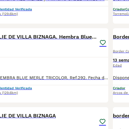
dentidad Verificada
Criador
Co
a
(129.6km)
Torremol
19
BORDER COLLIE DE VILLA BIZNAGA. Hembra Blue Merle
Border
Border Co
13 sem
Edad
DISPONIBLE: 1 HEMBRA BLUE MERLE TRICOLOR. Ref.292. Fecha de nacimiento 30/03/2026. BORDER COLLIE DE VILLA BIZNAGA. Todos nuestros cachorros se entregan con su Cartilla Sanitaria, 3 vacunas, 3 desparasitaciones y la hoja para la inscripción en el LOE para solicitar el pedigree (opcional). Con 5 días de Garantía Vírica y 5 meses de Garantía Genética. Nuestra web: www.villabiznaga.com. Instagram: villabiznaga_bordercollie. Facebook: Villa Biznaga. Para solicitar más información, videos o fotos de algún cachorro o camada en concreto a través de wasap al 606 816 817.
dentidad Verificada
Criador
a
(129.6km)
Arcos de 
40
IE DE VILLA BIZNAGA
border