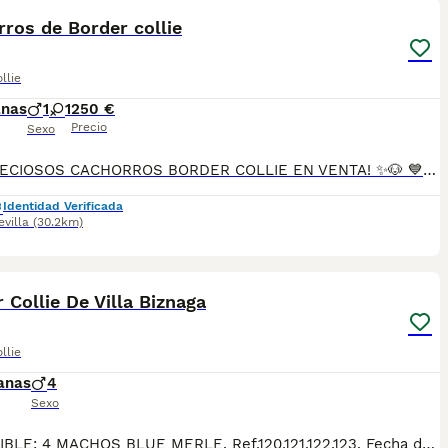
ros de Border collie
llie
anas
1
1
250 €
Precio
Sexo
🐶✨ ¡PRECIOSOS CACHORROS BORDER COLLIE EN VENTA! ✨🐶 💙 Macho color MERLE 🖤🤍 Hembra color BLANCO Y NEGRO 🎂 2 meses de edad 📦 Se entregan con: 💉 Primera vacuna 🪱 Desparasitados 📘 Cartilla sanitaria 📝 Contrato de garantía ✅ Todo al día 🚚 Posibilidad de envío a toda la península 🇪🇸 📲 Más información y reservas: 📞 614 140 345 🐾 Son cachorritos muy cariñosos, inteligentes y con el carácter ideal para formar parte de una familia. ¡No dejes pasar la oportunidad de darles un hogar lleno de amor! ❤️🏡🐾
Identidad Verificada
evilla
(30.2km)
36
 Collie De Villa Biznaga
llie
anas
4
Sexo
DISPONIBLE: 4 MACHOS BLUE MERLE. Ref.120,121,122,123. Fecha de nacimiento 28/04/2026. BORDER COLLIE DE VILLA BIZNAGA. Todos nuestros cachorros se entregan con su Cartilla Sanitaria, 3 vacunas, 3 desparasitaciones y la hoja para la inscripción en el LOE para solicitar el pedigree (opcional). Con 5 días de Garantía Vírica y 5 meses de Garantía Genética. Nuestra web: www.villabiznaga.com. Instagram: villabiznaga_bordercollie. Facebook: Villa Biznaga. Para solicitar más información, videos o fotos de algún cachorro o camada en concreto a través de wasap al 606 816 817.