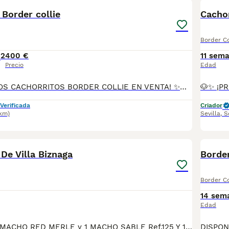
Border collie
Cachor
Border Co
2
400 €
11 sem
Precio
Edad
🐶🍫✨ ¡PRECIOSOS CACHORRITOS BORDER COLLIE EN VENTA! ✨🍫🐶 🤎🤍 Dos hembras color CHOCOLATE Y BLANCO 💙🤍 Un macho color MERLE 🎂 2 meses de edad 👨‍👩‍👧‍👦 Padres: 🐾 DUKE (padre) 🐾 DAMA (madre) 📦 Se entregan con: 💉 Primera vacuna 🪱 Desparasitados 📘 Cartilla sanitaria 📝 Contrato de garantía ✅ Todo al día 🚚 Posibilidad de envío a toda la península 🇪🇸 📲 Más información y reservas: 📞 614 140 345 🐾 Cachorritos muy cariñosos, inteligentes y con el carácter ideal para formar parte de una familia. ¡No dejes pasar la oportunidad de darles un hogar lleno de amor y alegría! ❤️🏡🐾 ✨ ¡Listos para encontrar a su familia perfecta! ✨
Verificada
Criador
2km)
Sevilla
,
S
27
2
 De Villa Biznaga
Border
Border Co
14 sem
Edad
DISPONIBLES: 1 MACHO RED MERLE y 1 MACHO SABLE Ref.125 Y 126. *Fecha de nacimiento 07/05/2026. Todos nuestros cachorros se entregan con su Cartilla Sanitaria, 3 vacunas, 3 desparasitaciones y la hoja para la inscripción en el LOE para solicitar el pedigree (opcional). Con 5 días de Garantía Vírica y 5 meses de Garantía Genética. Nuestra web: www.villabiznaga.com. Instagram: villabiznaga_bordercollie. Facebook: Villa Biznaga. Para solicitar más información, videos o fotos de algún cachorro o camada en concreto a través de wasap al 606 816 817.