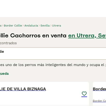
s
Border Collie
Andalucía
Sevilla
Utrera
llie Cachorros en venta
en Utrera, Sev
contrados
lie
 es uno de los perros más inteligentes del mundo y ocupa el 
os pastores durante generaciones, tanto aquí en España como
queda
ado. Como excelente perro de trabajo y de compañía, particu
39
order Collies es resistente y al mismo tiempo una de las raza
IE DE VILLA BIZNAGA
ina de consejos de compra de Border Collie
para obtener info
Border
Border Co