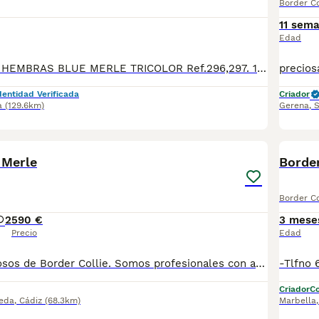
Border Co
11 sem
Edad
DISPONIBLES: 2 HEMBRAS BLUE MERLE TRICOLOR Ref.296,297. 1 MACHO BLUE MERLE Ref.298. 1 MACHO SABLE Ref.299. *Fecha de nacimiento 09/03/2026. Todos nuestros cachorros se entregan con su Cartilla Sanitaria, 3 vacunas, 3 desparasitaciones y la hoja para la inscripción en el LOE para solicitar el pedigree (opcional). Con 5 días de Garantía Vírica y 5 meses de Garantía Genética. Nuestra web: www.villabiznaga.com. Instagram: villabiznaga_bordercollie. Facebook: Villa Biznaga. Para solicitar más información, videos o fotos de algún cachorro o camada en concreto a través de wasap al 606 816 817.
dentidad Verificada
Criador
a
(129.6km)
Gerena
,
S
4
 Merle
Border
Border Co
2
590 €
3 mese
Precio
Edad
Cachorros preciosos de Border Collie. Somos profesionales con años de experiencia. Entregamos a nuestros cachorritos con revisión Veterinaria, Factura de compra, garantía vírica, formulario de reconocimiento de raza pura, junto con su cartilla de vacunación y desparasitacion al día de la entrega. Enviamos a toda España y Baleares mediante servicio propio de transporte. Posibilidad de pago contrareembolso. Para más información no dude en contactar con nosotros. TLF: 649297709. Solo atiendo wasap o tlf. Gracias
Criador
Co
eda
,
Cádiz
(68.3km)
Marbella