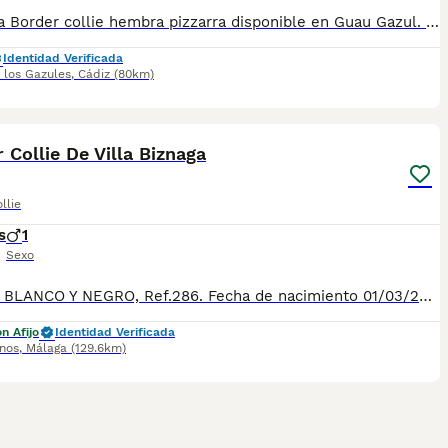
Preciosa Border collie hembra pizzarra disponible en Guau Gazul. Ubicada en Alcalá de los Gazules, Cádiz. También hacemos envíos. Para más información contacta con nosotros
Identidad Verificada
 los Gazules
,
Cádiz
(80km)
13
 Collie De Villa Biznaga
llie
s
1
Sexo
MACHO BLANCO Y NEGRO, Ref.286. Fecha de nacimiento 01/03/2026. Todos nuestros cachorros se entregan con su Cartilla Sanitaria, 3 vacunas, 3 desparasitaciones y la hoja para la inscripción en el LOE para solicitar el pedigree (opcional). Con 5 días de Garantía Vírica y 5 meses de Garantía Genética. Nuestra web: www.villabiznaga.com. Instagram: villabiznaga_bordercollie. Facebook: Villa Biznaga. Para solicitar más información, videos o fotos de algún cachorro o camada en concreto a través de wasap al 606 816 817.
n Afijo
Identidad Verificada
inos
,
Málaga
(129.6km)