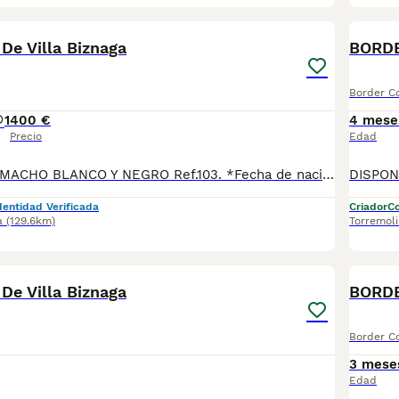
9
 De Villa Biznaga
BORDE
Border Co
1
400 €
4 mese
Precio
Edad
DISPONIBLES: 1 MACHO BLANCO Y NEGRO Ref.103. *Fecha de nacimiento 25/04/2026. Todos nuestros cachorros se entregan con su Cartilla Sanitaria, 3 vacunas, 3 desparasitaciones y la hoja para la inscripción en el LOE para solicitar el pedigree (opcional). Con 5 días de Garantía Vírica y 5 meses de Garantía Genética. Nuestra web: www.villabiznaga.com. Instagram: villabiznaga_bordercollie. Facebook: Villa Biznaga. Para solicitar más información, videos o fotos de algún cachorro o camada en concreto a través de wasap al 606 816 817.
dentidad Verificada
Criador
Co
a
(129.6km)
Torremol
35
 De Villa Biznaga
BORDE
Border Co
3 mese
Edad