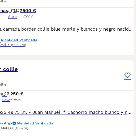
llie
anas
1
2
500 €
Precio
Sexo
preciosa camada border collie blue merle y blancos y negro nacidos 19/05/2026 desparacitados interna externamente revisión veterinaria vacunación al día cartilla de vacunación dóciles y nobles criados en ambiente familiar listos para entrega 1 hembra blue merle 400€ 1 hembra blue merle ojos celeste 500€
Identidad Verificada
evilla
(50.9km)
2
 collie
llie
s
2
250 €
Precio
Sexo
-Tlfno 625 49 75 31. - Juan Manuel. * Cachorro macho blanco y negro disponible. * Se entrega vacunado y desparasitado con la cartilla veterinaria. * Hacemos revisión veterinaria completa con test de Parvo y coronavirus para garantizar que están sanos.
n Afijo
Identidad Verificada
,
Málaga
(109km)