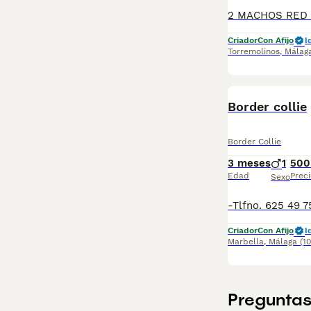
Criador
Con Afijo
I
Torremolinos
,
Málag
Border collie
Border Collie
3 meses
1
500
Edad
Preci
Sexo
Criador
Con Afijo
I
Marbella
,
Málaga
(1
Preguntas