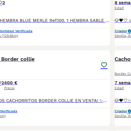
2
8 sema
Edad
DISPONIBLES: 1 HEMBRA BLUE MERLE Ref.100. 1 HEMBRA SABLE Ref.101. 1 MACHO BLUE MERLE Ref.102. 1 MACHO BLANCO Y NEGRO Ref.103. *Fecha de nacimiento 25/04/2026. Todos nuestros cachorros se entregan con su Cartilla Sanitaria, 3 vacunas, 3 desparasitaciones y la hoja para la inscripción en el LOE para solicitar el pedigree (opcional). Con 5 días de Garantía Vírica y 5 meses de Garantía Genética. Nuestra web: www.villabiznaga.com. Instagram: villabiznaga_bordercollie. Facebook: Villa Biznaga. Para solicitar más información, videos o fotos de algún cachorro o camada en concreto a través de wasap al 606 816 817.
dentidad Verificada
Criador
a
(129.6km)
Sevilla
,
S
4
Border collie
Cachor
Border Co
2
400 €
7 sema
Precio
Edad
🐶🍫✨ ¡PRECIOSOS CACHORRITOS BORDER COLLIE EN VENTA! ✨🍫🐶 🤎🤍 Dos hembras color CHOCOLATE Y BLANCO 💙🤍 Un macho color MERLE 🎂 2 meses de edad 👨‍👩‍👧‍👦 Padres: 🐾 DUKE (padre) 🐾 DAMA (madre) 📦 Se entregan con: 💉 Primera vacuna 🪱 Desparasitados 📘 Cartilla sanitaria 📝 Contrato de garantía ✅ Todo al día 🚚 Posibilidad de envío a toda la península 🇪🇸 📲 Más información y reservas: 📞 614 140 345
Verificada
Criador
2km)
Sevilla
,
S
5