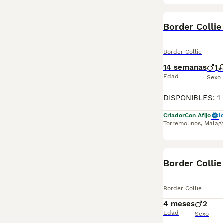
Border Collie
Border Collie
14 semanas
1
Edad
Sexo
Criador
Con Afijo
I
Torremolinos
,
Málag
Border Collie
Border Collie
4 meses
2
Edad
Sexo