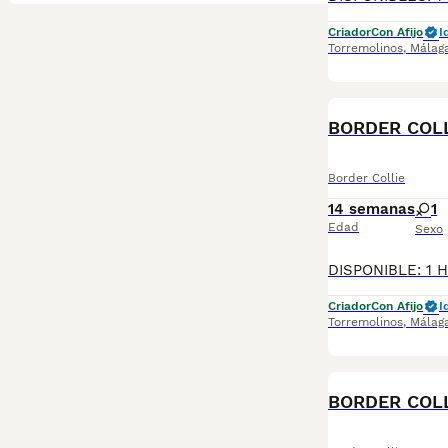
Criador
Con Afijo
I
Torremolinos
,
Málag
Border Collie
14 semanas
1
Edad
Sexo
Criador
Con Afijo
I
Torremolinos
,
Málag
BORDER COLL