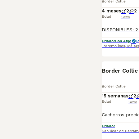
Border Collie
4 meses
2
2
Edad
Sexo
Criador
Con Afijo
I
Torremolinos
,
Málag
Border Collie
Border Collie
15 semanas
2
Edad
Sexo
Criador
Sanlúcar de Barram