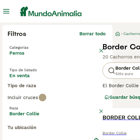
Filtros
Borrar todo
Cachorro
Border Co
Categorías
Perros
20 Cachorros en
Border Col
Tipo de listado
Sólo puro
En venta
Tipo de raza
El Border Collie
junto a los perr
Guardar bús
Incluir cruces
sido muy apreci
al aire libre, B
Raza
Border Collie
Lee nuestra
BORDER COLL
pág
Tu ubicación
Border Collie