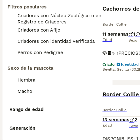
Filtros populares
Cachorros de 
Criadores con Núcleo Zoológico o en el
Registro de Criadores
Border Collie
Criadores con Afijo
11 semanas
1
Edad
Sexo
Criadores con identidad verificada
Perros con Pedigree
Criador
Identidad 
Sexo de la mascota
Sevilla
,
Sevilla
(30.
Hembra
Macho
Border Collie
Rango de edad
Border Collie
13 semanas
2
Edad
Sexo
Generación