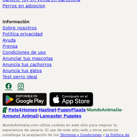
Perros en adopcion
Información
Sobre nosotros
Politica privacidad
Ayuda
Prensa
Condiciones de uso
Anunciar tus mascotas
Anuncia tus cachorros
Anuncia tus gatos
Test perro ideal
Pets4Homes
Hastnet
PuppyPlaats
MundoAnimalia
Annunci Animali
Lancaster Puppies
MundoAnimalia.com utiliza cookies en este sitio para mejorar tu
experiencia de usuario. El uso de este sitio web y otros servicios
constituye la aceptación de los
Términos y Condiciones
y
la Política de