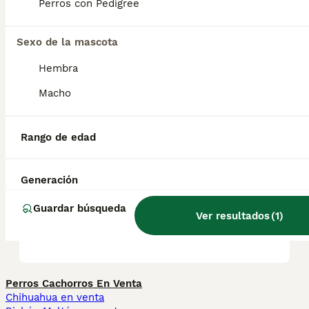
Perros con Pedigree
suelen formar vínculos fuertes tanto con
personas como con otras mascotas.
Sexo de la mascota
Hembra
¿Cuánto cuesta un cachorro
de cockapoo?
Macho
Rango de edad
¿Cuál es la esperanza de
vida de un cockapoo?
Generación
Guardar búsqueda
¿Cuál es el tamaño de un
Ver resultados
(
1
)
cockapoo?
Perros Cachorros En Venta
Chihuahua en venta