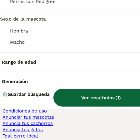
Perros con Pedigree
Persa en venta
Sexo de la mascota
Otras páginas populares
Teckel en Barcelona
Hembra
Bulldog Francés en Madrid
Bichón Maltés en València
Macho
Chihuahua en Sevilla
Bulldog Francés en Galicia
Caniche Toy en venta en Barcelona
Rango de edad
Perros en adopcion
Información
Generación
Sobre nosotros
Politica privacidad
Guardar búsqueda
Ver resultados
(
1
)
Ayuda
Prensa
Condiciones de uso
Anunciar tus mascotas
Anuncia tus cachorros
Anuncia tus gatos
Test perro ideal