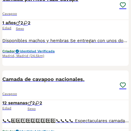
Cavapoo
1 años
2
2
Edad
Sexo
Disponibles machos y hembras Se entregan con unos dos meses y medio de edad y sus vacunas correspondientes, desparasitados, certificado de salud, garantías por escrito tanto por enfermedad vírica como congénito genética. Todos los cachorros son descendientes de las mejores líneas nacionales, criados por profesionales expertos. Se entregan en toda España con transporte propio de alta calidad preparado para animales, van en vehículo climatizado con chófer particular a cargo del comprador. Teléfono / Whats app: 641 92 23 90 Precio a partir de 1000€
Criador
Identidad Verificada
Madrid
,
Madrid
(24.5km)
1
5
Camada de cavapoo nacionales.
Cavapoo
12 semanas
2
2
Edad
Sexo
📞📞6️⃣4️⃣1️⃣9️⃣2️⃣2️⃣3️⃣9️⃣0️⃣📞📞📞📞 Espectaculares camadas de perritos de machos y hembras de cavapoo nacionales descendientes de las mejores líneas de sangre. Disponibles tanto hembras como machos. Las camadas están bajo supervisión veterinaria desde su nacimiento hasta que son entregadas a su nueva familia. Criados por un equipo de profesionales y mejores personas que, con más de 20 años de experiencia , cuidan a los animales por vocación, aplicando una cría ética y responsable para que cada cachorro se desarrolle con la mejor salud y con un buen temperamento. Todos los cachorritos se entregan con unos dos meses y medio de edad y sus vacunas correspondientes, desparasitados interna y externamente, con certificado de salud, y garantía tanto por enfermedad vírica como congénito genética. Posibilidad de entregar en toda España mediante transporte propio preparado para animales y con chofer privado. Los precios pueden variar según las características y morfología de cada cachorro. Añádenos al whats app o llámanos, y encantados atenderemos todas tus dudas y consultas. Teléfono / Whats app: 641 92 23 90