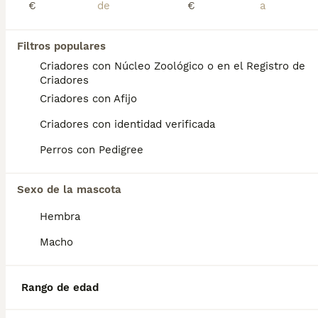
Lee nuestra página de consejos de compra de
Cavapoo
€
€
para obtener más información sobre esta raza.
Cavapoo macho
Filtros populares
Criadores con Núcleo Zoológico o en el Registro de
Cavapoo
Criadores
8 semanas
2
3
Criadores con Afijo
Edad
Sexo
Criadores con identidad verificada
Precioso Cavapoo macho. Para cualquier información pueden contactar conmigo en el 632 109 444. Disponible para entregar ya.
Perros con Pedigree
Criador
Identidad Verificada
Navas de Riofrío
,
Segovia
(46.7km)
Sexo de la mascota
1
1
Hembra
Cavapoo macho
Macho
Cavapoo
8 semanas
2
3
Rango de edad
Edad
Sexo