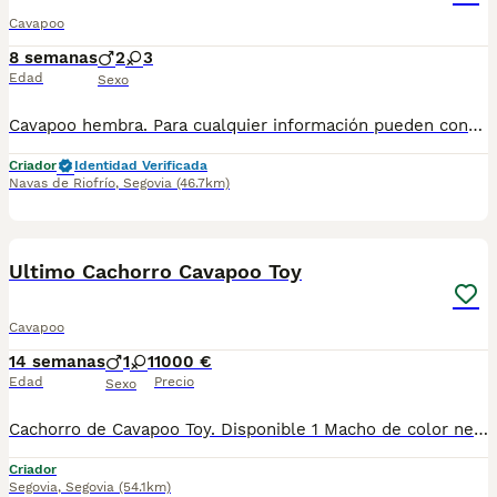
Cavapoo
8 semanas
2
3
Edad
Sexo
Cavapoo hembra. Para cualquier información pueden contactar conmigo en el 632 109 444. Disponible para entregar ya.
Criador
Identidad Verificada
Navas de Riofrío
,
Segovia
(46.7km)
4
3
Ultimo Cachorro Cavapoo Toy
Cavapoo
14 semanas
1
1
1000 €
Edad
Precio
Sexo
Cachorro de Cavapoo Toy. Disponible 1 Macho de color negro con el pecho blanco. Cruce de madre Cavalier y padre Caniche Toy negro. Está listo para llevárselos Ya!! Cumplirá 3 meses el 2 de Agosto
Criador
Segovia
,
Segovia
(54.1km)