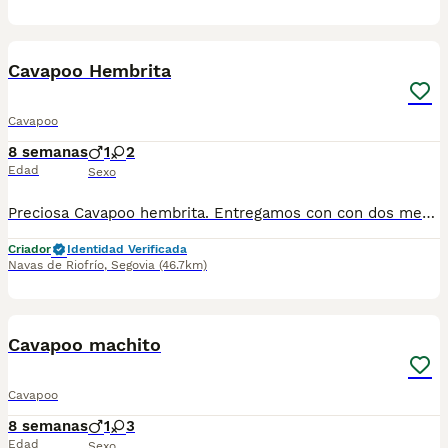
1
1
Cavapoo Hembrita
Cavapoo
8 semanas
1
2
Edad
Sexo
Preciosa Cavapoo hembrita. Entregamos con con dos meses, cartilla, dos vacunas, dos desparasitaciones, contrato de garantía vírica y congénita. El precio que consta es de la reserva. CONSULTAR PRECIO.
Criador
Identidad Verificada
Navas de Riofrío
,
Segovia
(46.7km)
1
1
Cavapoo machito
Cavapoo
8 semanas
1
3
Edad
Sexo