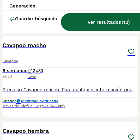
Precioso Cavapoo macho. Para cualquier información pueden contactar conmigo en el 632 109 444. Disponible para entregar ya.
Generación
Criador
Identidad Verificada
Guardar búsqueda
Navas de Riofrío
,
Segovia
(46.7km)
Ver resultados
(
12
)
1
1
Cavapoo macho
Cavapoo
8 semanas
2
3
Edad
Sexo
Precioso Cavapoo macho. Para cualquier información pueden contactar conmigo en el 632 109 444. Disponible para entregar ya.
Criador
Identidad Verificada
Navas de Riofrío
,
Segovia
(46.7km)
1
1
Cavapoo hembra