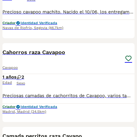
Precioso cavapoo machito. Nacido el 10/06, los entregamos con dos meses, cartilla, dos vacunas y dos deparasitaciones. Contrato de garantía y congénita.
Criador
Identidad Verificada
Navas de Riofrío
,
Segovia
(46.7km)
1
3
Cahorros raza Cavapoo
Cavapoo
1 años
2
Edad
Sexo
Preciosas camadas de cachorritos de Cavapoo, varios tamaños y colores. Disponibles tanto machos como hembras. Especializados en perros de raza pequeña de cría nacional (no de países del este), de cría familiar y buenas prácticas. Los perritos se entregan con unos dos meses de edad y sus vacunas correspondientes, desparasitados y certificado de salud. Se entregan en toda España con transporte de alta calidad preparado para animales, van en vehículo climatizado con chófer particular a cargo del comprado. Los precios varían en función de la morfología, el tamaño, el color y las características de cada cachorro. Si tienes dudas o consultas sobre la raza, podemos resolver tus dudas por teléfono o whatsapp: : 641 92 23 90 Precios a partir de 1000€
Criador
Identidad Verificada
Madrid
,
Madrid
(24.5km)
3
5
Camada perritos raza Cavapo