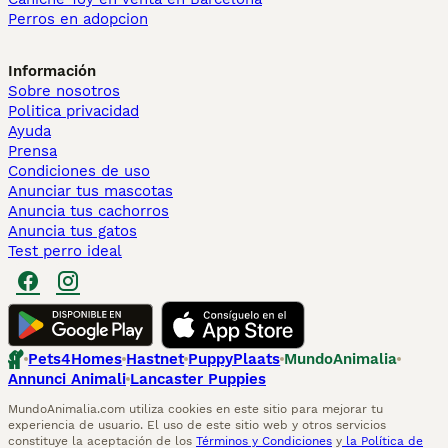
Perros en adopcion
Información
Sobre nosotros
Politica privacidad
Ayuda
Prensa
Condiciones de uso
Anunciar tus mascotas
Anuncia tus cachorros
Anuncia tus gatos
Test perro ideal
Pets4Homes
Hastnet
PuppyPlaats
MundoAnimalia
Annunci Animali
Lancaster Puppies
MundoAnimalia.com utiliza cookies en este sitio para mejorar tu
experiencia de usuario. El uso de este sitio web y otros servicios
constituye la aceptación de los
Términos y Condiciones
y
la Política de