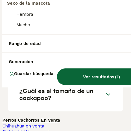
Sexo de la mascota
suelen formar vínculos fuertes tanto con
personas como con otras mascotas.
Hembra
Macho
¿Cuánto cuesta un cachorro
de cockapoo?
Rango de edad
¿Cuál es la esperanza de
Generación
vida de un cockapoo?
Guardar búsqueda
Ver resultados
(
1
)
¿Cuál es el tamaño de un
cockapoo?
Perros Cachorros En Venta
Chihuahua en venta