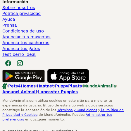
Información
Sobre nosotros
Politica privacidad
Ayuda
Prensa
Condiciones de uso
Anunciar tus mascotas
Anuncia tus cachorros
Anuncia tus gatos
Test perro ideal
Pets4Homes
Hastnet
PuppyPlaats
MundoAnimalia
Annunci Animali
Lancaster Puppies
MundoAnimalia.com utiliza cookies en este sitio para mejorar tu
experiencia de usuario. El uso de este sitio web y otros servicios
constituye la aceptación de los
Términos y Condiciones
y
la Política de
Privacidad y Cookies
de MundoAnimalia. Puedes
Administrar tus
preferencias
en cualquier momento.