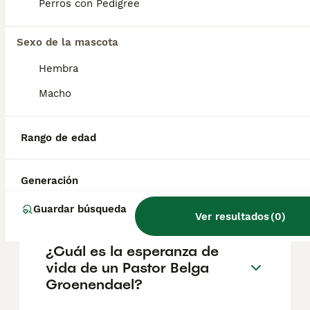
aproximadamente 1000€, aunque los precios
Perros con Pedigree
pueden variar según factores como el
pedigrí, la reputación del criador y la
Sexo de la mascota
ubicación.
Hembra
¿Cómo es el carácter de
Macho
Pastor Belga Groenendael?
Rango de edad
¿Cuáles son las ventajas y
desventajas de la raza
Generación
Pastor Belga Groenendael?
Guardar búsqueda
Ver resultados
(
0
)
¿Cuál es la esperanza de
vida de un Pastor Belga
Groenendael?