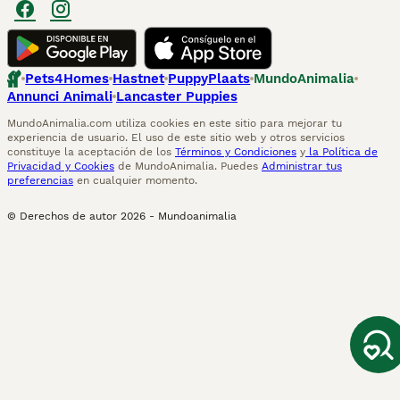
Pets4Homes
Hastnet
PuppyPlaats
MundoAnimalia
Annunci Animali
Lancaster Puppies
MundoAnimalia.com utiliza cookies en este sitio para mejorar tu
experiencia de usuario. El uso de este sitio web y otros servicios
constituye la aceptación de los
Términos y Condiciones
y
la Política de
Privacidad y Cookies
de MundoAnimalia. Puedes
Administrar tus
preferencias
en cualquier momento.
© Derechos de autor
2026
-
Mundoanimalia