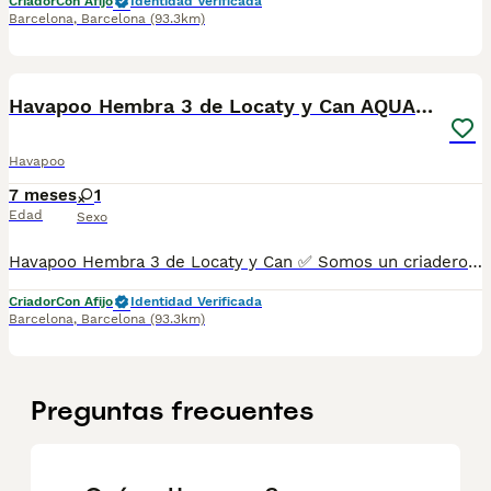
Criador
Con Afijo
Identidad Verificada
Barcelona
,
Barcelona
(93.3km)
6
Havapoo Hembra 3 de Locaty y Can AQUANATURA
Havapoo
7 meses
1
Edad
Sexo
Havapoo Hembra 3 de Locaty y Can ✅ Somos un criadero autorizado y certificado por la Generalitat de Catalunya bajo el número de Núcleo Zoológico G25/00314. PARA MÁS INFORMACIÓN: ☎️ 933095977 📱 685878504 / 674320847 💻 Más fotos y vídeos en nuestra web www.aquanatura.es 🚙 Hacemos envíos 📌 Calle Roger de Flor 45, muy cerca del Arc de Triomf de Barcelona, de Lunes a Sábados. Se entregan con sus vacunas, desparasitados interna y externamente, con microchip y su registro, cartilla sanitaria y contrato de garantías, documentación legal y factura. AQUANATURA
Criador
Con Afijo
Identidad Verificada
Barcelona
,
Barcelona
(93.3km)
Preguntas frecuentes