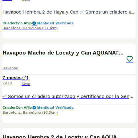
Havapoo Hembra 2 de Haya y Can ✅ Somos un criadero autorizado y certificado por la Generalitat de Catalunya bajo el número de Núcleo Zoológico G25/00314. PARA MÁS INFORMACIÓN: ☎️ 933095977 📱 685878504 / 674320847 💻 Más fotos y vídeos en nuestra web www.aquanatura.es 🚙 Hacemos envíos 📌 Calle Roger de Flor 45, muy cerca del Arc de Triomf de Barcelona, de Lunes a Sábados. Se entregan con sus vacunas, desparasitados interna y externamente, con microchip y su registro, cartilla sanitaria y contrato de garantías, documentación legal y factura. AQUANATURA
Criador
Con Afijo
Identidad Verificada
Barcelona
,
Barcelona
(93.3km)
8
Havapoo Macho de Locaty y Can AQUANATURA
Havapoo
7 meses
1
Edad
Sexo
✅ Somos un criadero autorizado y certificado por la Generalitat de Catalunya bajo el número de Núcleo Zoológico G25/00314. PARA MÁS INFORMACIÓN: ☎️ 933095977 📱 685878504 / 674320847 💻 Más fotos y vídeos en nuestra web www.aquanatura.es 🚙 Hacemos envíos 📌 Calle Roger de Flor 45, muy cerca del Arc de Triomf de Barcelona, de Lunes a Sábados. Se entregan con sus vacunas, desparasitados interna y externamente, con microchip y su registro, cartilla sanitaria y contrato de garantías, documentación legal y factura. AQUANATURA
Criador
Con Afijo
Identidad Verificada
Barcelona
,
Barcelona
(93.3km)
8
Havapoo Hembra 2 de Locaty y Can AQUANATURA