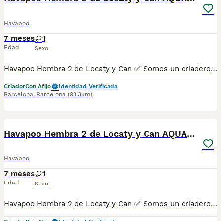
Havapoo
7 meses
1
Edad
Sexo
Havapoo Hembra 2 de Locaty y Can ✅ Somos un criadero autorizado y certificado por la Generalitat de Catalunya bajo el número de Núcleo Zoológico G25/00314. PARA MÁS INFORMACIÓN: ☎️ 933095977 📱 685878504 / 674320847 💻 Más fotos y vídeos en nuestra web www.aquanatura.es 🚙 Hacemos envíos 📌 Calle Roger de Flor 45, muy cerca del Arc de Triomf de Barcelona, de Lunes a Sábados. Se entregan con sus vacunas, desparasitados interna y externamente, con microchip y su registro, cartilla sanitaria y contrato de garantías, documentación legal y factura. AQUANATURA
Criador
Con Afijo
Identidad Verificada
Barcelona
,
Barcelona
(93.3km)
8
Havapoo Hembra 2 de Locaty y Can AQUANATURA
Havapoo
7 meses
1
Edad
Sexo
Havapoo Hembra 2 de Locaty y Can ✅ Somos un criadero autorizado y certificado por la Generalitat de Catalunya bajo el número de Núcleo Zoológico G25/00314. PARA MÁS INFORMACIÓN: ☎️ 933095977 📱 685878504 / 674320847 💻 Más fotos y vídeos en nuestra web www.aquanatura.es 🚙 Hacemos envíos 📌 Calle Roger de Flor 45, muy cerca del Arc de Triomf de Barcelona, de Lunes a Sábados. Se entregan con sus vacunas, desparasitados interna y externamente, con microchip y su registro, cartilla sanitaria y contrato de garantías, documentación legal y factura. AQUANATURA