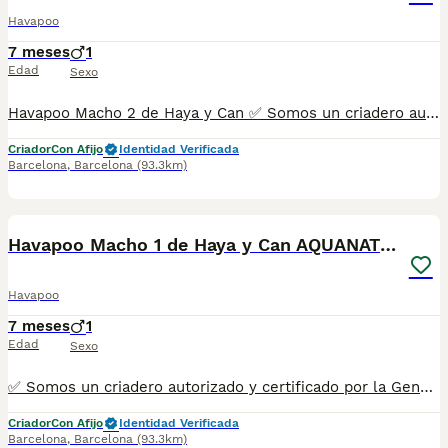
Havapoo
7 meses
1
Edad
Sexo
Havapoo Macho 2 de Haya y Can ✅ Somos un criadero autorizado y certificado por la Generalitat de Catalunya bajo el número de Núcleo Zoológico G25/00314. PARA MÁS INFORMACIÓN: ☎️ 933095977 📱 685878504 / 674320847 💻 Más fotos y vídeos en nuestra web www.aquanatura.es 🚙 Hacemos envíos 📌 Calle Roger de Flor 45, muy cerca del Arc de Triomf de Barcelona, de Lunes a Sábados. Se entregan con sus vacunas, desparasitados interna y externamente, con microchip y su registro, cartilla sanitaria y contrato de garantías, documentación legal y factura. AQUANATURA
Criador
Con Afijo
Identidad Verificada
Barcelona
,
Barcelona
(93.3km)
11
Havapoo Macho 1 de Haya y Can AQUANATURA
Havapoo
7 meses
1
Edad
Sexo
✅ Somos un criadero autorizado y certificado por la Generalitat de Catalunya bajo el número de Núcleo Zoológico G25/00314. PARA MÁS INFORMACIÓN: ☎️ 933095977 📱 685878504 / 674320847 💻 Más fotos y vídeos en nuestra web www.aquanatura.es 🚙 Hacemos envíos 📌 Calle Roger de Flor 45, muy cerca del Arc de Triomf de Barcelona, de Lunes a Sábados. Se entregan con sus vacunas, desparasitados interna y externamente, con microchip y su registro, cartilla sanitaria y contrato de garantías, documentación legal y factura. AQUANATURA
Criador
Con Afijo
Identidad Verificada
Barcelona
,
Barcelona
(93.3km)