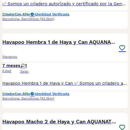
✅ Somos un criadero autorizado y certificado por la Generalitat de Catalunya bajo el número de Núcleo Zoológico G25/00314. PARA MÁS INFORMACIÓN: ☎️ 933095977 📱 685878504 / 674320847 💻 Más fotos y vídeos en nuestra web www.aquanatura.es 🚙 Hacemos envíos 📌 Calle Roger de Flor 45, muy cerca del Arc de Triomf de Barcelona, de Lunes a Sábados. Se entregan con sus vacunas, desparasitados interna y externamente, con microchip y su registro, cartilla sanitaria y contrato de garantías, documentación legal y factura.
Criador
Con Afijo
Identidad Verificada
Barcelona
,
Barcelona
(93.3km)
10
Havapoo Hembra 1 de Haya y Can AQUANATURA
Havapoo
7 meses
1
Edad
Sexo
Havapoo Hembra 1 de Haya y Can ✅ Somos un criadero autorizado y certificado por la Generalitat de Catalunya bajo el número de Núcleo Zoológico G25/00314. PARA MÁS INFORMACIÓN: ☎️ 933095977 📱 685878504 / 674320847 💻 Más fotos y vídeos en nuestra web www.aquanatura.es 🚙 Hacemos envíos 📌 Calle Roger de Flor 45, muy cerca del Arc de Triomf de Barcelona, de Lunes a Sábados. Se entregan con sus vacunas, desparasitados interna y externamente, con microchip y su registro, cartilla sanitaria y contrato de garantías, documentación legal y factura. AQUANATURA
Criador
Con Afijo
Identidad Verificada
Barcelona
,
Barcelona
(93.3km)
8
Havapoo Macho 2 de Haya y Can AQUANATURA