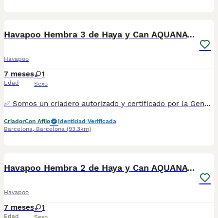
8
Havapoo Hembra 3 de Haya y Can AQUANATURA
Havapoo
7 meses
1
Edad
Sexo
✅ Somos un criadero autorizado y certificado por la Generalitat de Catalunya bajo el número de Núcleo Zoológico G25/00314. PARA MÁS INFORMACIÓN: ☎️ 933095977 📱 685878504 / 674320847 💻 Más fotos y vídeos en nuestra web www.aquanatura.es 🚙 Hacemos envíos 📌 Calle Roger de Flor 45, muy cerca del Arc de Triomf de Barcelona, de Lunes a Sábados. Se entregan con sus vacunas, desparasitados interna y externamente, con microchip y su registro, cartilla sanitaria y contrato de garantías, documentación legal y factura. AQUANATURA
Criador
Con Afijo
Identidad Verificada
Barcelona
,
Barcelona
(93.3km)
8
Havapoo Hembra 2 de Haya y Can AQUANATURA
Havapoo
7 meses
1
Edad
Sexo