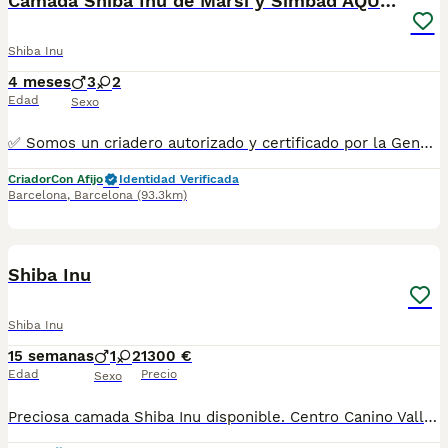
Camada Shiba Inu de Marsi y Simbad AQUANATURA
Shiba Inu
4 meses
3
2
Edad
Sexo
✅ Somos un criadero autorizado y certificado por la Generalitat de Catalunya bajo el número de Núcleo Zoológico G25/00314. PARA MÁS INFORMACIÓN: ☎️ 933095977 📱 685878504 / 674320847 💻 Más fotos y vídeos en nuestra web www.aquanatura.es 🚙 Hacemos envíos 📌 Calle Roger de Flor 45, muy cerca del Arc de Triomf de Barcelona, de Lunes a Sábados. Se entregan con sus vacunas, desparasitados interna y externamente, con microchip y su registro, cartilla sanitaria y contrato de garantías, documentación legal y factura.
Criador
Con Afijo
Identidad Verificada
Barcelona
,
Barcelona
(93.3km)
13
3
Shiba Inu
Shiba Inu
15 semanas
1
2
1300 €
Edad
Precio
Sexo
Preciosa camada Shiba Inu disponible. Centro Canino Vallbonica es mucho más que un centro de cría , es una familia comprometida con el bienestar animal y la cria responsable, por ello todos nuestros bebés nacen y se crían en nuestras instalaciones , asegurando así un correcto desarrollo y una magnífica socialización, consiguiendo en cada ejemplar un carácter juguetón y extrovertido algo primordial para su adaptación como un miembro más en tu familia . Se entregan con el carnet de vacunas con el plan correspondiente a su edad , desparasitados y microchip implantado y activado en registro de Anicom. Facilitamos junto al cachorro contrato de compra con garantías víricas de 15 días y congénitas de 1 año . Contamos con un gran equipo de profesionales entre los que se encuentran educadores, auxiliares y Veterinarios ofreciendo los controles sanitarios necesarios así como continua vigilancia asegurando su bienestar . Hacemos envíos a toda España con empresa de transporte privado, proporcionando un viaje confortable y ofreciendo las atenciones necesarias a nuestros bebés . Si estás interesado en alguno de nuestros ejemplares solicita información sin compromiso al 722269698 . También atendemos vía WhatsApp . PRECIO REAL ( incluye el IVA) . Núcleo zoológico B2501315