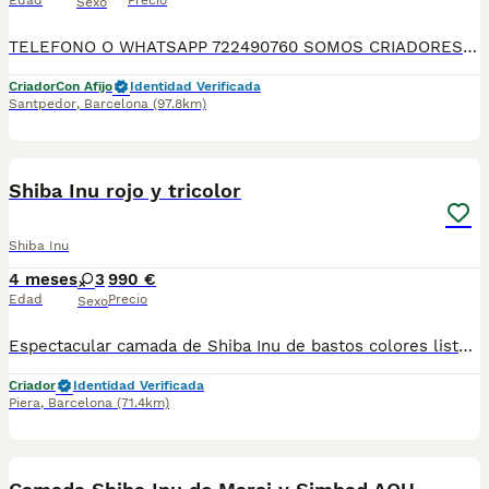
Edad
Precio
Sexo
TELEFONO O WHATSAPP 722490760 SOMOS CRIADORES DIRECTOS SIN INTERMEDIARIOS! MAS DE 20 AÑOS EN EL SECTOR NOS AVALAN, VALORANDO NO SOLO LA CRIA RESPONSABLE SI NO TAMBIEN LA SELECCIÓN PARA MEJORAR LA RAZA DURANTE TODOS ESTOS AÑOS. NUESTROS CACHORROS SE ENTREGAN PREVIAMENTE REVISADOS POR UN VETERINARIO PROFESIONAL Y BAJO LOS MAS ESTRICTOS CONTROLES DE SALUD, HACEMOS HINCAPIÉ EN SU SOCIABILIZACIÓN PARA SU CORRECTO DESARROLLO NEUROLOGICO! Y OS ASESORAMOS ANTES DURANTE Y DESPUES DE LA ENTREGA PARA QUE TODO SEA LO MAS AFABLE Y FACIL POSIBLE DURANTE LA ADAPTACION! NUESTROS BEBE SE ENTREGAN A PARTIR DE LOS DOS MESES CON SUS VACUNAS AL DIA, DESPARASITADOS Y CON GARANTIAS DE SALUD, MICROCHIP Y CARTILLA DE VACUNACION! SI BUSCAS UN COMPAÑERO SANO Y EQUILIBRADO ESTE ES EL LUGAR, TE ASESORAREMOS DURANTE TODO EL PROCESO NO DUDES EN CONSULTAR POR NUESTROS PEQUES AL 722 490 760
Criador
Con Afijo
Identidad Verificada
Santpedor
,
Barcelona
(97.8km)
19
3
Shiba Inu rojo y tricolor
Shiba Inu
4 meses
3
990 €
Edad
Precio
Sexo
Espectacular camada de Shiba Inu de bastos colores listos para entregar . Precio no negociable y muy ajustado. Centro Canino Vallbonica es mucho más que un centro de cría , es una familia comprometida con el bienestar animal y la cria responsable, por ello todos nuestros bebés nacen y se crían en nuestras instalaciones , asegurando así un correcto desarrollo y una magnífica socialización, consiguiendo en cada ejemplar un carácter juguetón y extrovertido algo primordial para su adaptación como un miembro más en tu familia . Se entregan con el carnet de vacunas con el plan correspondiente a su edad , desparasitados y microchip implantado y activado en registro de Anicom. Facilitamos junto al cachorro contrato de compra con garantías víricas de 15 días y congénitas de 1 año . Contamos con un gran equipo de profesionales entre los que se encuentran educadores, auxiliares y Veterinarios ofreciendo los controles sanitarios necesarios así como continua vigilancia asegurando su bienestar . Hacemos envíos a toda España con empresa de transporte privado, proporcionando un viaje confortable y ofreciendo las atenciones necesarias a nuestros bebés . Si estás interesado en alguno de nuestros ejemplares solicita información sin compromiso al 722269698 . También atendemos vía WhatsApp . PRECIO REAL ( incluye el IVA) . Núcleo zoológico B2501315
Criador
Identidad Verificada
Piera
,
Barcelona
(71.4km)
4