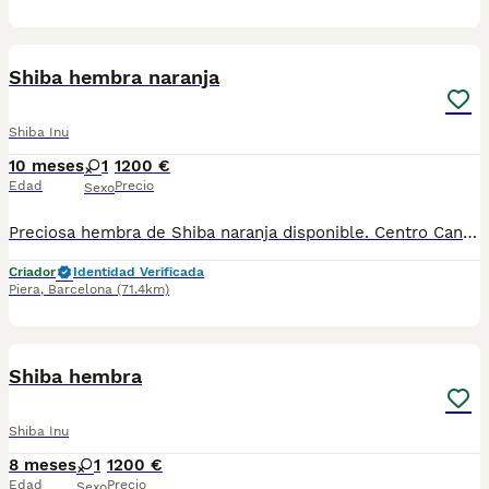
7
Shiba hembra naranja
Shiba Inu
10 meses
1
1200 €
Edad
Precio
Sexo
Preciosa hembra de Shiba naranja disponible. Centro Canino Vallbonica es mucho más que un centro de cría , es una familia comprometida con el bienestar animal y la cria responsable, por ello todos nuestros bebés nacen y se crían en nuestras instalaciones , asegurando así un correcto desarrollo y una magnífica socialización, consiguiendo en cada ejemplar un carácter juguetón y extrovertido algo primordial para su adaptación como un miembro más en tu familia . Se entregan con el carnet de vacunas con el plan correspondiente a su edad , desparasitados y microchip implantado y activado en registro de Anicom. Facilitamos junto al cachorro contrato de compra con garantías víricas de 15 días y congénitas de 1 año . Contamos con un gran equipo de profesionales entre los que se encuentran educadores, auxiliares y Veterinarios ofreciendo los controles sanitarios necesarios así como continua vigilancia asegurando su bienestar . Hacemos envíos a toda España con empresa de transporte privado, proporcionando un viaje confortable y ofreciendo las atenciones necesarias a nuestros bebés . Si estás interesado en alguno de nuestros ejemplares solicita información sin compromiso al 722269698 . También atendemos vía WhatsApp . PRECIO REAL ( incluye el IVA) . Núcleo zoológico B2501315
Criador
Identidad Verificada
Piera
,
Barcelona
(71.4km)
7
Shiba hembra
Shiba Inu
8 meses
1
1200 €
Edad
Precio
Sexo