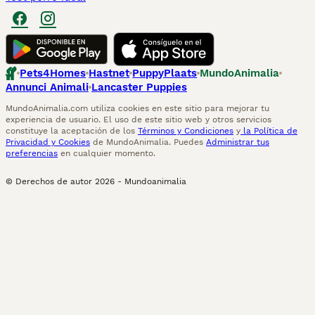
Pets4Homes
Hastnet
PuppyPlaats
MundoAnimalia
Annunci Animali
Lancaster Puppies
MundoAnimalia.com utiliza cookies en este sitio para mejorar tu
experiencia de usuario. El uso de este sitio web y otros servicios
constituye la aceptación de los
Términos y Condiciones
y
la Política de
Privacidad y Cookies
de MundoAnimalia. Puedes
Administrar tus
preferencias
en cualquier momento.
© Derechos de autor
2026
-
Mundoanimalia