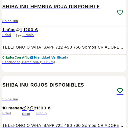
SHIBA INU HEMBRA ROJA DISPONIBLE
Shiba Inu
1 años
1
1200 €
Edad
Precio
Sexo
TELEFONO O WHATSAPP 722 490 760 Somos CRIADORES PROFESIONALES, CON NÚCLEO ZOOLÓGICO PROPIO. Seleccionamos para tener los mejores ejemplares tanto a nivel morfología como a nivel de salud y comportamiento. Nuestros cachorros crecen en un ambiente familiar, con unas condiciones higiénico-sanitarias excepcionales y totalmente socializados, tanto con otros animales como con las personas, para garantizar su bienestar animal. No dudes en consultar sobre disponibilidad de entrega, reserva y sus características, Nuestros cachorros se entregan: DESPARASITADOS INTERNA Y EXTERNAMENTE CON SUS VACUNAS AL DÍA CORRESPONDIENTES POR EDAD CARTILLA DE VACUNACIÓN Y GARANTIA COMPLETA DE SALUD ( VÍRICAS, GENÉTICAS Y HEREDITARIAS) POR ESCRITO! PARA MAS INFORMACIÓN, FOTOS/VIDEOS O CONSULTAS LLAMANOS O ESCRIBENOS POR WHATSAPP AL 722 490 760 POSIBILIDAD DE ENTREGA PERSONALIZADA A DOMICILIO EN TODO EL TERRITORIO NACIONAL.
Criador
Con Afijo
Identidad Verificada
Santpedor
,
Barcelona
(100.1km)
5
SHIBA INU ROJOS DISPONIBLES
Shiba Inu
10 meses
2
2
1300 €
Edad
Precio
Sexo
TELEFONO O WHATSAPP 722 490 760 Somos CRIADORES PROFESIONALES, CON NÚCLEO ZOOLÓGICO PROPIO. Seleccionamos para tener los mejores ejemplares tanto a nivel morfología como a nivel de salud y comportamiento. Nuestros cachorros crecen en un ambiente familiar, con unas condiciones higiénico-sanitarias excepcionales y totalmente socializados, tanto con otros animales como con las personas, para garantizar su bienestar animal. No dudes en consultar sobre disponibilidad de entrega, reserva y sus características, Nuestros cachorros se entregan: DESPARASITADOS INTERNA Y EXTERNAMENTE CON SUS VACUNAS AL DÍA CORRESPONDIENTES POR EDAD CARTILLA DE VACUNACIÓN Y GARANTIA COMPLETA DE SALUD ( VÍRICAS, GENÉTICAS Y HEREDITARIASñ) POR ESCRITO! PARA MAS INFORMACIÓN, FOTOS/VIDEOS O CONSULTAS LLAMANOS O ESCRIBENOS POR WHATSAPP AL 722 490 760 POSIBILIDAD DE ENTREGA PERSONALIZADA A DOMICILIO EN TODO EL TERRITORIO NACIONAL.