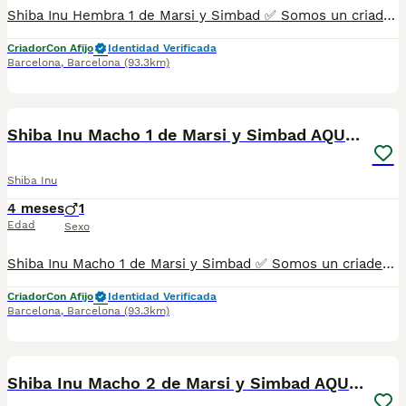
Shiba Inu Hembra 1 de Marsi y Simbad ✅ Somos un criadero autorizado y certificado por la Generalitat de Catalunya bajo el número de Núcleo Zoológico G25/00314. PARA MÁS INFORMACIÓN: ☎️ 933095977 📱 685878504 / 674320847 💻 Más fotos y vídeos en nuestra web www.aquanatura.es 🚙 Hacemos envíos 📌 Calle Roger de Flor 45, muy cerca del Arc de Triomf de Barcelona, de Lunes a Sábados. Se entregan con sus vacunas, desparasitados interna y externamente, con microchip y su registro, cartilla sanitaria y contrato de garantías, documentación legal y factura. AQUANATURA
Criador
Con Afijo
Identidad Verificada
Barcelona
,
Barcelona
(93.3km)
6
Shiba Inu Macho 1 de Marsi y Simbad AQUANATURA
Shiba Inu
4 meses
1
Edad
Sexo
Shiba Inu Macho 1 de Marsi y Simbad ✅ Somos un criadero autorizado y certificado por la Generalitat de Catalunya bajo el número de Núcleo Zoológico G25/00314. PARA MÁS INFORMACIÓN: ☎️ 933095977 📱 685878504 / 674320847 💻 Más fotos y vídeos en nuestra web www.aquanatura.es 🚙 Hacemos envíos 📌 Calle Roger de Flor 45, muy cerca del Arc de Triomf de Barcelona, de Lunes a Sábados. Se entregan con sus vacunas, desparasitados interna y externamente, con microchip y su registro, cartilla sanitaria y contrato de garantías, documentación legal y factura. AQUANATURA
Criador
Con Afijo
Identidad Verificada
Barcelona
,
Barcelona
(93.3km)
9
Shiba Inu Macho 2 de Marsi y Simbad AQUANATURA