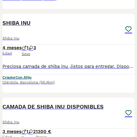
1
SHIBA INU
Shiba Inu
4 meses
1
3
Edad
Sexo
Preciosa camada de shiba inu ,listos para entregar. Disponible 1 macho blanco 3 hembras . Todos nuestros cachorros se entregan con las vacunas correspondientes, microchip y las respectivas garantias. Visitanos sin ningun tipo de compromiso, gran exposicion de cachorros , padres a la vista.
Criador
Con Afijo
Olérdola
,
Barcelona
(56.4km)
10
CAMADA DE SHIBA INU DISPONIBLES
Shiba Inu
3 meses
1
2
1300 €