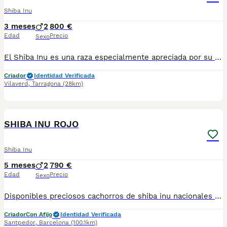
Shiba Inu
3 meses
2
800 €
Edad
Precio
Sexo
El Shiba Inu es una raza especialmente apreciada por su elegancia natural, inteligencia, personalidad independiente y extraordinaria presencia. Su combinación de belleza y carácter lo convierte en un compañero verdaderamente especial. ❤️ Shiba Inu Rojo Una tonalidad clásica y muy apreciada, con la característica expresión que distingue a esta maravillosa raza. 🌟 Shiba Inu Mostaza Un color cálido y singular que aporta una apariencia especialmente llamativa y elegante. ¡Tenemos el cachorro perfecto para ti! Criado en un entorno responsable y con todo el cuidado que merece, nuestros cachorros cuentan con vacunas al día, desparasitaciones, microchip, y ofrecemos garantía sanitaria y genética. Además, te ofrecemos una revisión veterinaria gratuita para asegurar su bienestar. Somos un criadero profesional con núcleo zoológico T2500248, comprometidos con la salud y felicidad de nuestros cachorros. ¡No dudes en contactarnos para más información! 🐾🩵🤍
Criador
Identidad Verificada
Vilaverd
,
Tarragona
(28km)
5
SHIBA INU ROJO
Shiba Inu
5 meses
2
790 €
Edad
Precio
Sexo
Disponibles preciosos cachorros de shiba inu nacionales criados en nuestras instalaciones, en un ambiente familiar y responsable. Nuestros cachorros se entregan con cartilla de primera vacunación, vacunas correspondientes a su edad, desparasitados interna y externamente, y con microchip implantado y dado de alta. Además, realizamos un contrato de garantía que incluye: • Garantía vírica de 15 días. • Garantía congénita de 1 año. Desde la fecha de entrega del cachorro. Nos comprometemos al 100% con la salud, el bienestar y el cuidado de nuestros pequeños. Disponemos de Núcleo Zoológico Para más información, imágenes o cualquier consulta sin compromiso, pueden contactar con nosotros en los teléfonos: CRISTINA 📞 722 788 399 📞 932 514 529
Criador
Con Afijo
Identidad Verificada
Santpedor
,
Barcelona
(100.1km)