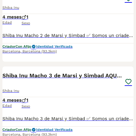
Shiba Inu
4 meses
1
Edad
Sexo
Shiba Inu Macho 2 de Marsi y Simbad ✅ Somos un criadero autorizado y certificado por la Generalitat de Catalunya bajo el número de Núcleo Zoológico G25/00314. PARA MÁS INFORMACIÓN: ☎️ 933095977 📱 685878504 / 674320847 💻 Más fotos y vídeos en nuestra web www.aquanatura.es 🚙 Hacemos envíos 📌 Calle Roger de Flor 45, muy cerca del Arc de Triomf de Barcelona, de Lunes a Sábados. Se entregan con sus vacunas, desparasitados interna y externamente, con microchip y su registro, cartilla sanitaria y contrato de garantías, documentación legal y factura. AQUANATURA
Criador
Con Afijo
Identidad Verificada
Barcelona
,
Barcelona
(93.3km)
10
Shiba Inu Macho 3 de Marsi y Simbad AQUANATURA
Shiba Inu
4 meses
1
Edad
Sexo
Shiba Inu Macho 3 de Marsi y Simbad ✅ Somos un criadero autorizado y certificado por la Generalitat de Catalunya bajo el número de Núcleo Zoológico G25/00314. PARA MÁS INFORMACIÓN: ☎️ 933095977 📱 685878504 / 674320847 💻 Más fotos y vídeos en nuestra web www.aquanatura.es 🚙 Hacemos envíos 📌 Calle Roger de Flor 45, muy cerca del Arc de Triomf de Barcelona, de Lunes a Sábados. Se entregan con sus vacunas, desparasitados interna y externamente, con microchip y su registro, cartilla sanitaria y contrato de garantías, documentación legal y factura. AQUANATURA
Criador
Con Afijo
Identidad Verificada
Barcelona
,
Barcelona
(93.3km)