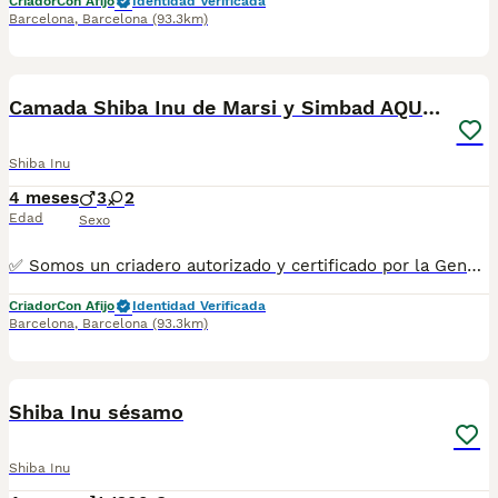
Criador
Con Afijo
Identidad Verificada
Barcelona
,
Barcelona
(93.3km)
2
Camada Shiba Inu de Marsi y Simbad AQUANATURA
Shiba Inu
4 meses
3
2
Edad
Sexo
✅ Somos un criadero autorizado y certificado por la Generalitat de Catalunya bajo el número de Núcleo Zoológico G25/00314. PARA MÁS INFORMACIÓN: ☎️ 933095977 📱 685878504 / 674320847 🐶 Programa una visita para conocerlos 💻 Más fotos y vídeos en nuestra web www.aquanatura.es 🚙 Hacemos envíos 📌 Calle Roger de Flor 45, muy cerca del Arc de Triomf de Barcelona, de Lunes a Sábados. Se entregan con sus vacunas, desparasitados interna y externamente, con microchip y su registro, cartilla sanitaria y contrato de garantías, documentación legal y factura.
Criador
Con Afijo
Identidad Verificada
Barcelona
,
Barcelona
(93.3km)
4
1
Shiba Inu sésamo
Shiba Inu