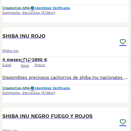
Criador
Con Afijo
Identidad Verificada
Santpedor
,
Barcelona
(97.8km)
6
SHIBA INU ROJO
Shiba Inu
4 meses
1
2
890 €
Edad
Precio
Sexo
Disponibles preciosos cachorros de shiba inu nacionales criados en nuestras instalaciones, en un ambiente familiar y responsable. Nuestros cachorros se entregan con cartilla de primera vacunación, vacunas correspondientes a su edad, desparasitados interna y externamente, y con microchip implantado y dado de alta. Además, realizamos un contrato de garantía que incluye: • Garantía vírica de 15 días. • Garantía congénita de 1 año. Desde la fecha de entrega del cachorro. Nos comprometemos al 100% con la salud, el bienestar y el cuidado de nuestros pequeños. Disponemos de Núcleo Zoológico Para más información, imágenes o cualquier consulta sin compromiso, pueden contactar con nosotros en los teléfonos: CRISTINA 📞 722 788 399 📞 932 514 529
Criador
Con Afijo
Identidad Verificada
Santpedor
,
Barcelona
(97.8km)
3
3
SHIBA INU NEGRO FUEGO Y ROJOS
Shiba Inu