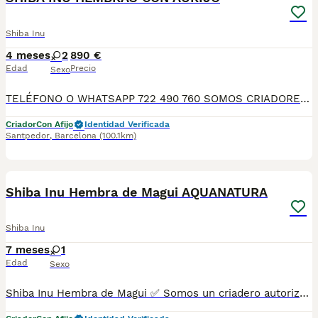
Shiba Inu
4 meses
2
890 €
Edad
Precio
Sexo
TELÉFONO O WHATSAPP 722 490 760 SOMOS CRIADORES DIRECTOS SIN INTERMEDIARIOS! MÁS DE 20 AÑOS EN EL SECTOR NOS AVALAN, VALORANDO TANTO LA CRIA RESPONSABLE COMO TAMBIÉN LA SELECCIÓN PARA MEJORAR LA RAZA DURANTE TODOS ESTOS AÑOS. NUESTROS CACHORROS SE ENTREGAN PREVIAMENTE REVISADOS POR NUESTRO VETERINARIO PROFESIONAL Y BAJO LOS MAS ESTRICTOS CONTROLES DE SALUD, HACEMOS HINCAPIÉ EN SU SOCIABILIZACIÓN PARA SU CORRECTO DESARROLLO NEUROLOGICO! Y OS ASESORAMOS ANTES DURANTE Y DESPUES DE LA ENTREGA PARA QUE TODO SEA LO MAS AFABLE Y FACIL POSIBLE DURANTE LA ADAPTACION! NUESTROS BEBES SE ENTREGAN A PARTIR DE LOS DOS MESES CON SUS VACUNAS AL DIA, DESPARASITADOS Y CON GARANTIAS DE SALUD, MICROCHIP Y CARTILLA DE VACUNACION! SI BUSCAS UN COMPAÑERO SANO Y EQUILIBRADO ESTE ES EL LUGAR, TE ASESORAREMOS DURANTE TODO EL PROCESO NO DUDES EN CONSULTAR POR NUESTROS PEQUES AL 722 490 760
Criador
Con Afijo
Identidad Verificada
Santpedor
,
Barcelona
(100.1km)
6
Shiba Inu Hembra de Magui AQUANATURA
Shiba Inu
7 meses
1
Edad
Sexo
Shiba Inu Hembra de Magui ✅ Somos un criadero autorizado y certificado por la Generalitat de Catalunya bajo el número de Núcleo Zoológico G25/00314. PARA MÁS INFORMACIÓN: ☎️ 933095977 📱 685878504 / 674320847 💻 Más fotos y vídeos en nuestra web www.aquanatura.es 🚙 Hacemos envíos 📌 Calle Roger de Flor 45, muy cerca del Arc de Triomf de Barcelona, de Lunes a Sábados. Se entregan con sus vacunas, desparasitados interna y externamente, con microchip y su registro, cartilla sanitaria y contrato de garantías, documentación legal y factura. AQUANATURA