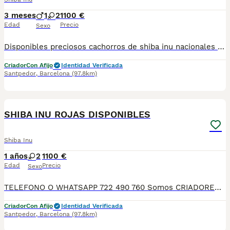
3 meses
1
2
1100 €
Edad
Precio
Sexo
Disponibles preciosos cachorros de shiba inu nacionales criados en nuestras instalaciones, en un ambiente familiar y responsable. Nuestros cachorros se entregan con cartilla de primera vacunación, vacunas correspondientes a su edad, desparasitados interna y externamente, y con microchip implantado y dado de alta. Además, realizamos un contrato de garantía que incluye: • Garantía vírica de 15 días. • Garantía congénita de 1 año. Desde la fecha de entrega del cachorro. Nos comprometemos al 100% con la salud, el bienestar y el cuidado de nuestros pequeños. Disponemos de Núcleo Zoológico Para más información, imágenes o cualquier consulta sin compromiso, pueden contactar con nosotros en los teléfonos: CRISTINA 📞 722 788 399 📞 932 514 529
Criador
Con Afijo
Identidad Verificada
Santpedor
,
Barcelona
(97.8km)
9
SHIBA INU ROJAS DISPONIBLES
Shiba Inu
1 años
2
1100 €
Edad
Precio
Sexo
TELEFONO O WHATSAPP 722 490 760 Somos CRIADORES PROFESIONALES, CON NÚCLEO ZOOLÓGICO PROPIO. Seleccionamos para tener los mejores ejemplares tanto a nivel morfología como a nivel de salud y comportamiento. Nuestros cachorros crecen en un ambiente familiar, con unas condiciones higiénico-sanitarias excepcionales y totalmente socializados, tanto con otros animales como con las personas, para garantizar su bienestar animal. No dudes en consultar sobre disponibilidad de entrega, reserva y sus características, Nuestros cachorros se entregan: DESPARASITADOS INTERNA Y EXTERNAMENTE CON SUS VACUNAS AL DÍA CORRESPONDIENTES POR EDAD CARTILLA DE VACUNACIÓN Y GARANTIA COMPLETA DE SALUD ( VÍRICAS, GENÉTICAS Y HEREDITARIASñ) POR ESCRITO! PARA MAS INFORMACIÓN, FOTOS/VIDEOS O CONSULTAS LLAMANOS O ESCRIBENOS POR WHATSAPP AL 722 490 760 POSIBILIDAD DE ENTREGA PERSONALIZADA A DOMICILIO EN TODO EL TERRITORIO NACIONAL.
Criador
Con Afijo
Identidad Verificada
Santpedor
,
Barcelona
(97.8km)