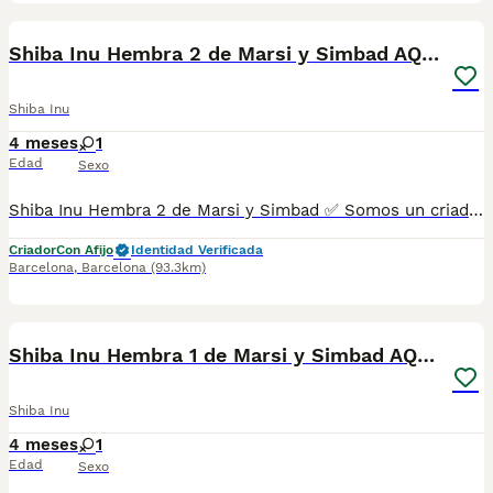
6
Shiba Inu Hembra 2 de Marsi y Simbad AQUANATURA
Shiba Inu
4 meses
1
Edad
Sexo
Shiba Inu Hembra 2 de Marsi y Simbad ✅ Somos un criadero autorizado y certificado por la Generalitat de Catalunya bajo el número de Núcleo Zoológico G25/00314. PARA MÁS INFORMACIÓN: ☎️ 933095977 📱 685878504 / 674320847 💻 Más fotos y vídeos en nuestra web www.aquanatura.es 🚙 Hacemos envíos 📌 Calle Roger de Flor 45, muy cerca del Arc de Triomf de Barcelona, de Lunes a Sábados. Se entregan con sus vacunas, desparasitados interna y externamente, con microchip y su registro, cartilla sanitaria y contrato de garantías, documentación legal y factura. AQUANATURA
Criador
Con Afijo
Identidad Verificada
Barcelona
,
Barcelona
(93.3km)
9
Shiba Inu Hembra 1 de Marsi y Simbad AQUANATURA
Shiba Inu
4 meses
1
Edad
Sexo