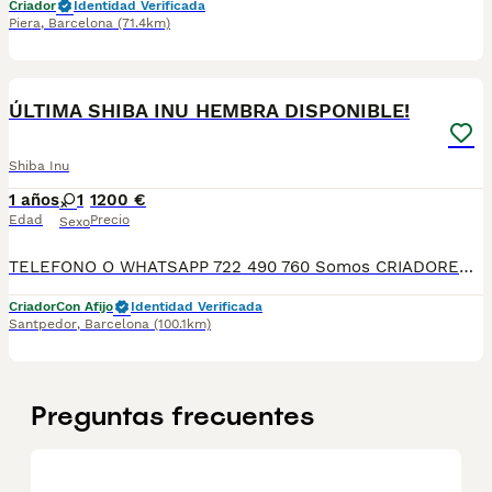
Criador
Identidad Verificada
Piera
,
Barcelona
(71.4km)
10
ÚLTIMA SHIBA INU HEMBRA DISPONIBLE!
Shiba Inu
1 años
1
1200 €
Edad
Precio
Sexo
TELEFONO O WHATSAPP 722 490 760 Somos CRIADORES PROFESIONALES, CON NÚCLEO ZOOLÓGICO PROPIO. Seleccionamos para tener los mejores ejemplares tanto a nivel morfología como a nivel de salud y comportamiento. Nuestros cachorros crecen en un ambiente familiar, con unas condiciones higiénico-sanitarias excepcionales y totalmente socializados, tanto con otros animales como con las personas, para garantizar su bienestar animal. No dudes en consultar sobre disponibilidad de entrega, reserva y sus características, Nuestros cachorros se entregan: DESPARASITADOS INTERNA Y EXTERNAMENTE CON SUS VACUNAS AL DÍA CORRESPONDIENTES POR EDAD CARTILLA DE VACUNACIÓN Y GARANTIA COMPLETA DE SALUD ( VÍRICAS, GENÉTICAS Y HEREDITARIAS) POR ESCRITO! PARA MAS INFORMACIÓN, FOTOS/VIDEOS O CONSULTAS LLAMANOS O ESCRIBENOS POR WHATSAPP AL 722 490 760 POSIBILIDAD DE ENTREGA PERSONALIZADA A DOMICILIO EN TODO EL TERRITORIO NACIONAL.
Criador
Con Afijo
Identidad Verificada
Santpedor
,
Barcelona
(100.1km)
Preguntas frecuentes