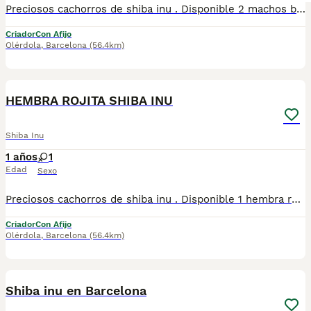
Preciosos cachorros de shiba inu . Disponible 2 machos blancos . Todos nuestros cachorros son entregados con las vacunas correspondientes a la edad y las respectivas garantías. Visitanos sin nignun tipo de compromiso, gran exposicion de cachorros. Padres a la vista.
Criador
Con Afijo
Olérdola
,
Barcelona
(56.4km)
1
HEMBRA ROJITA SHIBA INU
Shiba Inu
1 años
1
Edad
Sexo
Preciosos cachorros de shiba inu . Disponible 1 hembra roja . Todos nuestros cachorros son entregados con las vacunas correspondientes a la edad y las respectivas garantías. Visitanos sin nignun tipo de compromiso, gran exposicion de cachorros. Padres a la vista.
Criador
Con Afijo
Olérdola
,
Barcelona
(56.4km)
8
Shiba inu en Barcelona