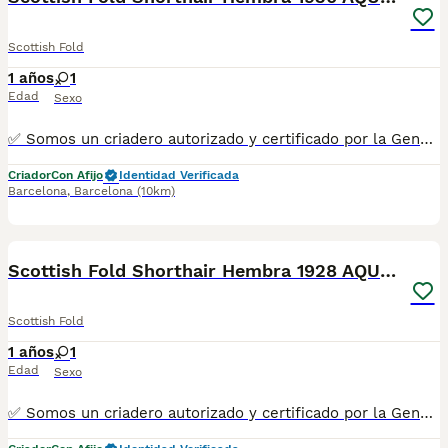
Scottish Fold
1 años
1
Edad
Sexo
✅ Somos un criadero autorizado y certificado por la Generalitat de Catalunya. PARA MÁS INFORMACIÓN: ☎️ 933095977 📱 685878504 / 674320847 💻 www.aquanatura.es 🚙 Hacemos envíos 📌 Calle Roger de Flor 45, muy cerca del Arc de Triomf de Barcelona, de Lunes a Sábados, desde las 10h hasta las 20:00h. Se entregan con la mayoría de sus vacunas, desparasitados interna y externamente, con microchip y su registro, cartilla sanitaria y contrato de garantías, bajo la supervisión de nuestro equipo veterinario.
Criador
Con Afijo
Identidad Verificada
Barcelona
,
Barcelona
(10km)
11
Scottish Fold Shorthair Hembra 1928 AQUANATURA
Scottish Fold
1 años
1
Edad
Sexo
✅ Somos un criadero autorizado y certificado por la Generalitat de Catalunya. PARA MÁS INFORMACIÓN: ☎️ 933095977 📱 685878504 / 674320847 💻 www.aquanatura.es 🚙 Hacemos envíos 📌 Calle Roger de Flor 45, muy cerca del Arc de Triomf de Barcelona, de Lunes a Sábados, desde las 10h hasta las 20:00h. Se entregan con la mayoría de sus vacunas, desparasitados interna y externamente, con microchip y su registro, cartilla sanitaria y contrato de garantías, bajo la supervisión de nuestro equipo veterinario.