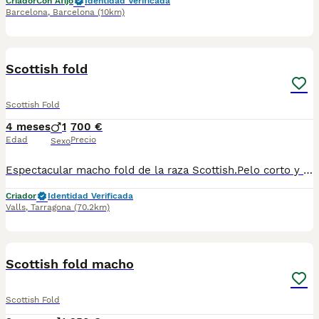
Criador
Con Afijo
Identidad Verificada
Barcelona
,
Barcelona
(10km)
4
Scottish fold
Scottish Fold
4 meses
1
700 €
Edad
Precio
Sexo
Espectacular macho fold de la raza Scottish.Pelo corto y bonito bicolor.Se entregará vacunado,desparasitado,revisión veterinario y cartilla sanitaria.Mas información por privado
Criador
Identidad Verificada
Valls
,
Tarragona
(70.2km)
5
Scottish fold macho
Scottish Fold