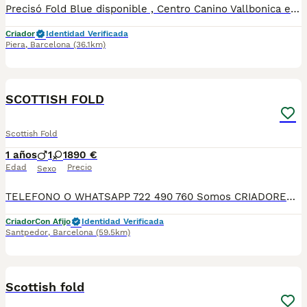
Precisó Fold Blue disponible , Centro Canino Vallbonica es mucho más que un centro de cría , es una familia comprometida con el bienestar animal y la cria responsable, por ello todos nuestros bebés nacen y se crían en nuestras instalaciones , asegurando así un correcto desarrollo y una magnífica socialización, consiguiendo en cada ejemplar un carácter juguetón y extrovertido algo primordial para su adaptación como un miembro más en tu familia . Se entregan con el carnet de vacunas con el plan correspondiente a su edad , desparasitados y microchip implantado y activado en registro de Anicom. Facilitamos junto al cachorro contrato de compra con garantías víricas de 15 días y congénitas de 1 año . Contamos con un gran equipo de profesionales entre los que se encuentran educadores, auxiliares y Veterinarios ofreciendo los controles sanitarios necesarios así como continua vigilancia asegurando su bienestar . Hacemos envíos a toda España con empresa de transporte privado, proporcionando un viaje confortable y ofreciendo las atenciones necesarias a nuestros bebés . Si estás interesado en alguno de nuestros ejemplares solicita información sin compromiso al 722269698 . También atendemos vía WhatsApp . PRECIO REAL ( incluye el IVA) . Núcleo zoológico B2501315
Criador
Identidad Verificada
Piera
,
Barcelona
(36.1km)
6
SCOTTISH FOLD
Scottish Fold
1 años
1
1
890 €
Edad
Precio
Sexo
TELEFONO O WHATSAPP 722 490 760 Somos CRIADORES PROFESIONALES, CON NÚCLEO ZOOLÓGICO PROPIO. Seleccionamos para tener los mejores ejemplares tanto a nivel morfología como a nivel de salud y comportamiento. Nuestros cachorros crecen en un ambiente familiar, con unas condiciones higiénico-sanitarias excepcionales y totalmente socializados, tanto con otros animales como con las personas, para garantizar su bienestar animal. No dudes en consultar sobre disponibilidad de entrega, reserva y sus características, Nuestros cachorros se entregan: DESPARASITADOS INTERNA Y EXTERNAMENTE CON SUS VACUNAS AL DÍA CORRESPONDIENTES POR EDAD CARTILLA DE VACUNACIÓN Y GARANTIA COMPLETA DE SALUD ( VÍRICAS, GENÉTICAS Y HEREDITARIAS) POR ESCRITO! PARA MAS INFORMACIÓN, FOTOS/VIDEOS O CONSULTAS LLAMANOS O ESCRIBENOS POR WHATSAPP AL 722 490 760 POSIBILIDAD DE ENTREGA PERSONALIZADA A DOMICILIO EN TODO EL TERRITORIO NACIONAL.
Criador
Con Afijo
Identidad Verificada
Santpedor
,
Barcelona
(59.5km)
4
Scottish fold