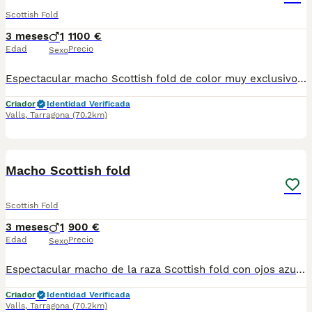
Scottish Fold
3 meses
1
1100 €
Edad
Precio
Sexo
Espectacular macho Scottish fold de color muy exclusivo Golden.Listo para reservar.Se entregará con toda la documentación en regla y su vacunación.Super cariñoso,todo un capricho para la futura familia
Criador
Identidad Verificada
Valls
,
Tarragona
(70.2km)
1
Macho Scottish fold
Scottish Fold
3 meses
1
900 €
Edad
Precio
Sexo
Espectacular macho de la raza Scottish fold con ojos azules,listo para irse con su nueva familia.Desparasitado vacunado y súper cariñoso
Criador
Identidad Verificada
Valls
,
Tarragona
(70.2km)