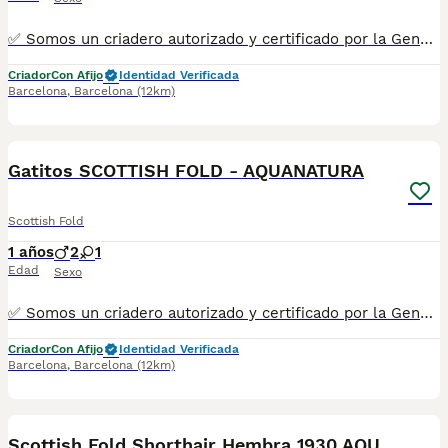
✅ Somos un criadero autorizado y certificado por la Generalitat de Catalunya. ☎️ 933095977 📱 685878504 💻 www.aquanatura.es 🚙 Hacemos envíos Se entregan con la mayoría de sus vacunas, desparasitados interna y externamente, con microchip y su registro, cartilla sanitaria y contrato de garantías, bajo la supervisión de nuestro equipo veterinario.
Criador
Con Afijo
Identidad Verificada
Barcelona
,
Barcelona
(12km)
11
Gatitos SCOTTISH FOLD - AQUANATURA
Scottish Fold
1 años
2
1
Edad
Sexo
✅ Somos un criadero autorizado y certificado por la Generalitat de Catalunya. ☎️ ****** 📱 ****** 💻 www.aquanatura.es 🚙 Hacemos envíos 📌 Calle Roger de Flor 45, muy cerca del Arc de Triomf de Barcelona, de Lunes a Sábados, desde las 10h hasta las 21:00h. Se entregan con la mayoría de sus vacunas, desparasitados interna y externamente, con microchip y su registro, cartilla sanitaria y contrato de garantías, bajo la supervisión de nuestro equipo veterinario.
Criador
Con Afijo
Identidad Verificada
Barcelona
,
Barcelona
(12km)
10
Scottish Fold Shorthair Hembra 1930 AQUANATURA