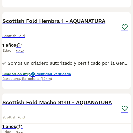
2
Scottish Fold Hembra 1 - AQUANATURA
Scottish Fold
1 años
1
Edad
Sexo
✅ Somos un criadero autorizado y certificado por la Generalitat de Catalunya. ☎️ 933095977 📱 685878504 💻 www.aquanatura.es 🚙 Hacemos envíos Se entregan con la mayoría de sus vacunas, desparasitados interna y externamente, con microchip y su registro, cartilla sanitaria y contrato de garantías, bajo la supervisión de nuestro equipo veterinario.
Criador
Con Afijo
Identidad Verificada
Barcelona
,
Barcelona
(12km)
7
Scottish Fold Macho 9140 - AQUANATURA
Scottish Fold
1 años
1
Edad
Sexo