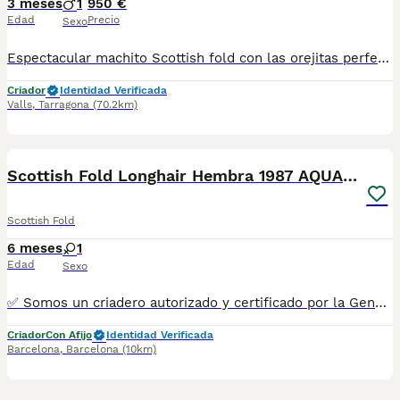
3 meses
1
950 €
Edad
Precio
Sexo
Espectacular machito Scottish fold con las orejitas perfectamente dobladas.Color silver ns11.Muy cariñoso y sociable listo para reservar.Se entrega vacunado,desparasitado,revisión y cartilla sanitaria,posibilidad de pedigrí.
Criador
Identidad Verificada
Valls
,
Tarragona
(70.2km)
10
Scottish Fold Longhair Hembra 1987 AQUANATURA
Scottish Fold
6 meses
1
Edad
Sexo
✅ Somos un criadero autorizado y certificado por la Generalitat de Catalunya bajo el número de Núcleo Zoológico G25/00314. PARA MÁS INFORMACIÓN: ☎️ 933095977 📱 685878504 / 674320847 💻 Más fotos y vídeos en nuestra web www.aquanatura.es 🚙 Hacemos envíos 📌 Calle Roger de Flor 45, muy cerca del Arc de Triomf de Barcelona, de Lunes a Sábados. Se entregan con sus vacunas, desparasitados interna y externamente, con microchip y su registro, cartilla sanitaria y contrato de garantías, documentación legal y factura.
Criador
Con Afijo
Identidad Verificada
Barcelona
,
Barcelona
(10km)