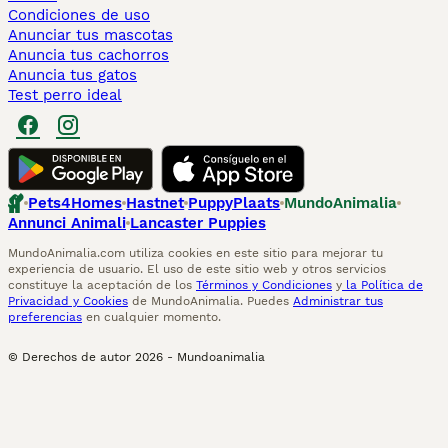
Condiciones de uso
Anunciar tus mascotas
Anuncia tus cachorros
Anuncia tus gatos
Test perro ideal
Pets4Homes
Hastnet
PuppyPlaats
MundoAnimalia
Annunci Animali
Lancaster Puppies
MundoAnimalia.com utiliza cookies en este sitio para mejorar tu
experiencia de usuario. El uso de este sitio web y otros servicios
constituye la aceptación de los
Términos y Condiciones
y
la Política de
Privacidad y Cookies
de MundoAnimalia. Puedes
Administrar tus
preferencias
en cualquier momento.
© Derechos de autor
2026
-
Mundoanimalia