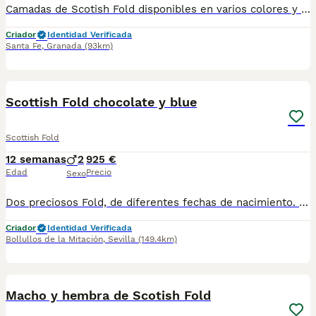
Camadas de Scotish Fold disponibles en varios colores y tonalidades. Machos y hembras. Criadores responsables y familiares. Se entregan a partir de 2 meses de edad y sus vacunas correspondientes, desparasitados. Todos los cachorros son descendientes de las mejores líneas nacionales. Se entregan en toda España con transporte de alta calidad preparado para animales, van en vehículo climatizado con chófer particular a cargo del comprador. Si tienes dudas o consultas sobre la raza, podemos resolver tus dudas por whats app ;) Abogamos por una cría nacional (no en países del este) en un ambiente familiar con personas con vocación en una cría ética y responsable, y que por encima de todo, aman a los animales Teléfono / Whats app: 641 92 23 90
Criador
Identidad Verificada
Santa Fe
,
Granada
(93km)
1
Scottish Fold chocolate y blue
Scottish Fold
12 semanas
2
925 €
Edad
Precio
Sexo
Dos preciosos Fold, de diferentes fechas de nacimiento. Ejemplares maravillosos y cariñosos para estar en familia. Se entregan desparasitados, vacunados, chip pasaporte europeo. Al hacer la reserva se envía contrato de garantía en enfermedades viricas y congénitas. Para más info y fotos escribir por wsp 66858212.
Criador
Identidad Verificada
Bollullos de la Mitación
,
Sevilla
(149.4km)
1
Macho y hembra de Scotish Fold