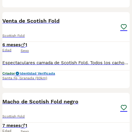
1
Venta de Scotish Fold
Scottish Fold
6 meses
1
Edad
Sexo
Espectaculares camada de Scotish Fold. Todos los cachorritos se entregan con unos dos meses y medio de edad y sus vacunas correspondientes, desparasitados interna y externamente, con certificado de salud, y garantía tanto por enfermedad vírica como congénito genética. Posibilidad de entregar en toda España mediante transporte propio preparado para animales y con chofer privado. Los precios pueden variar según las características y morfología de cada cachorro. Añádenos al whats app o llámanos, y encantados atenderemos todas tus dudas y consultas. Teléfono / Whats app: 641 92 23 90
Criador
Identidad Verificada
Santa Fe
,
Granada
(93km)
1
Macho de Scotish Fold negro
Scottish Fold
7 meses
1
Edad
Sexo