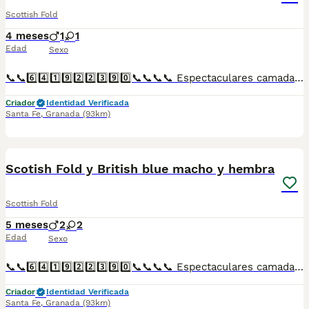
Scottish Fold
4 meses
1
1
Edad
Sexo
📞📞6️⃣4️⃣1️⃣9️⃣2️⃣2️⃣3️⃣9️⃣0️⃣📞📞📞📞 Espectaculares camadas de perritos de Scotish Fold descendientes de las mejores líneas de sangre. Disponibles tanto hembras como machos. Las camadas están bajo supervisión veterinaria desde su nacimiento hasta que son entregadas a su nueva familia. Criados por un equipo de profesionales y mejores personas que, con más de 20 años de experiencia , cuidan a los animales por vocación, aplicando una cría ética y responsable para que cada cachorro se desarrolle con la mejor salud y con un buen temperamento. Todos los cachorritos se entregan con unos dos meses y medio de edad y sus vacunas correspondientes, desparasitados interna y externamente, con certificado de salud, y garantía tanto por enfermedad vírica como congénito genética. Posibilidad de entregar en toda España mediante transporte propio preparado para animales y con chofer privado. Los precios pueden variar según las características y morfología de cada cachorro. Añádenos al whats app o llámanos, y encantados atenderemos todas tus dudas y consultas. Teléfono / Whats app: 641 92 23 90
Criador
Identidad Verificada
Santa Fe
,
Granada
(93km)
1
Scotish Fold y British blue macho y hembra
Scottish Fold
5 meses
2
2
Edad
Sexo
📞📞6️⃣4️⃣1️⃣9️⃣2️⃣2️⃣3️⃣9️⃣0️⃣📞📞📞📞 Espectaculares camadas de perritos de Scotish Fold y British blue descendientes de las mejores líneas de sangre. Disponibles tanto hembras como machos. Las camadas están bajo supervisión veterinaria desde su nacimiento hasta que son entregadas a su nueva familia. Criados por un equipo de profesionales y mejores personas que, con más de 20 años de experiencia , cuidan a los animales por vocación, aplicando una cría ética y responsable para que cada cachorro se desarrolle con la mejor salud y con un buen temperamento. Todos los cachorritos se entregan con unos dos meses y medio de edad y sus vacunas correspondientes, desparasitados interna y externamente, con certificado de salud, y garantía tanto por enfermedad vírica como congénito genética. Posibilidad de entregar en toda España mediante transporte propio preparado para animales y con chofer privado. Los precios pueden variar según las características y morfología de cada cachorro. Añádenos al whats app o llámanos, y encantados atenderemos todas tus dudas y consultas. Teléfono / Whats app: 641 92 23 90
Criador
Identidad Verificada
Santa Fe
,
Granada
(93km)