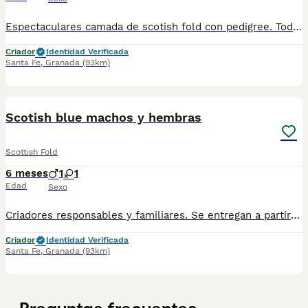
Espectaculares camada de scotish fold con pedigree. Todos los cachorritos se entregan con unos dos meses y medio de edad y sus vacunas correspondientes, desparasitados interna y externamente, con certificado de salud, y garantía tanto por enfermedad vírica como congénito genética. Posibilidad de entregar en toda España mediante transporte propio preparado para animales y con chofer privado. Los precios pueden variar según las características y morfología de cada cachorro. Añádenos al whats app o llámanos, y encantados atenderemos todas tus dudas y consultas. Teléfono / Whats app: 641 92 23 90
Criador
Identidad Verificada
Santa Fe
,
Granada
(93km)
1
Scotish blue machos y hembras
Scottish Fold
6 meses
1
1
Edad
Sexo
Criadores responsables y familiares. Se entregan a partir de 2 meses de edad y sus vacunas correspondientes, desparasitados. Todos los cachorros son descendientes de las mejores líneas nacionales. Se entregan en toda España con transporte de alta calidad preparado para animales, van en vehículo climatizado con chófer particular a cargo del comprador. Si tienes dudas o consultas sobre la raza, podemos resolver tus dudas por whats app ;) Abogamos por una cría nacional (no en países del este) en un ambiente familiar con personas con vocación en una cría ética y responsable, y que por encima de todo, aman a los animales Teléfono / Whats app: 641 92 23 90
Criador
Identidad Verificada
Santa Fe
,
Granada
(93km)