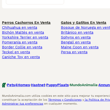
Perros Cachorros En Venta
Gatos y Gatitos En Venta
Chihuahua en venta
Bosque de Noruega en ven
Bichón Maltés en venta
Británico en venta
Yorkshire Terrier en venta
Sphynx en venta
Pomerania en venta
Bengalí en venta
Border Collie en venta
Maine Coon en venta
Teckel en venta
Persa en venta
Caniche Toy en venta
Pets4Homes
Hastnet
PuppyPlaats
MundoAnimalia
Annun
MundoAnimalia.com utiliza cookies en este sitio para mejorar tu experiencia
constituye la aceptación de los
Términos y Condiciones
y
la Política de Pri
Administrar tus preferencias
en cualquier momento.