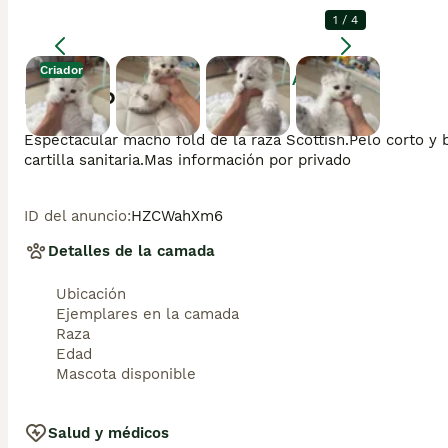
1
/
4
Criador
Agrandar
Descripción
Espectacular macho fold de la raza Scottish.Pelo corto y b
cartilla sanitaria.Mas información por privado
ID del anuncio
:
HZCWahXm6
Detalles de la camada
Ubicación
Ejemplares en la camada
Raza
Edad
Mascota disponible
Salud y médicos