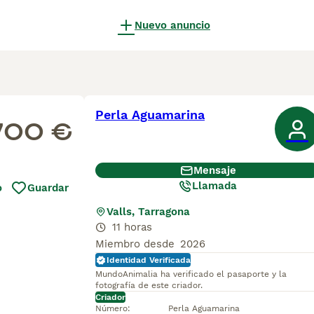
Nuevo anuncio
Perla Aguamarina
700 €
Mensaje
Llamada
o
Guardar
Valls, Tarragona
11 horas
Miembro desde
2026
Identidad Verificada
MundoAnimalia ha verificado el pasaporte y la
fotografía de este criador.
Criador
Número
:
Perla Aguamarina