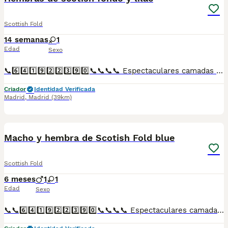
Scottish Fold
14 semanas
1
Edad
Sexo
📞6️⃣4️⃣1️⃣9️⃣2️⃣2️⃣3️⃣9️⃣0️⃣📞📞📞📞 Espectaculares camadas de perritos de machos y hembras de scotish Fold y lilac nacionales descendientes de las mejores líneas de sangre. Disponibles tanto hembras como machos. Las camadas están bajo supervisión veterinaria desde su nacimiento hasta que son entregadas a su nueva familia. Criados por un equipo de profesionales y mejores personas que, con más de 20 años de experiencia , cuidan a los animales por vocación, aplicando una cría ética y responsable para que cada cachorro se desarrolle con la mejor salud y con un buen temperamento. Todos los cachorritos se entregan con unos dos meses y medio de edad y sus vacunas correspondientes, desparasitados interna y externamente, con certificado de salud, y garantía tanto por enfermedad vírica como congénito genética. Posibilidad de entregar en toda España mediante transporte propio preparado para animales y con chofer privado. Los precios pueden variar según las características y morfología de cada cachorro. Añádenos al whats app o llámanos, y encantados atenderemos todas tus dudas y consultas. Teléfono / Whats app: 641 92 23 90
Criador
Identidad Verificada
Madrid
,
Madrid
(39km)
1
Macho y hembra de Scotish Fold blue
Scottish Fold
6 meses
1
1
Edad
Sexo
📞📞6️⃣4️⃣1️⃣9️⃣2️⃣2️⃣3️⃣9️⃣0️⃣📞📞📞📞 Espectaculares camadas de perritos de Scotish Fold blue descendientes de las mejores líneas de sangre. Disponibles tanto hembras como machos. Las camadas están bajo supervisión veterinaria desde su nacimiento hasta que son entregadas a su nueva familia. Criados por un equipo de profesionales y mejores personas que, con más de 20 años de experiencia , cuidan a los animales por vocación, aplicando una cría ética y responsable para que cada cachorro se desarrolle con la mejor salud y con un buen temperamento. Todos los cachorritos se entregan con unos dos meses y medio de edad y sus vacunas correspondientes, desparasitados interna y externamente, con certificado de salud, y garantía tanto por enfermedad vírica como congénito genética. Posibilidad de entregar en toda España mediante transporte propio preparado para animales y con chofer privado. Los precios pueden variar según las características y morfología de cada cachorro. Añádenos al whats app o llámanos, y encantados atenderemos todas tus dudas y consultas. Teléfono / Whats app: 641 92 23 90