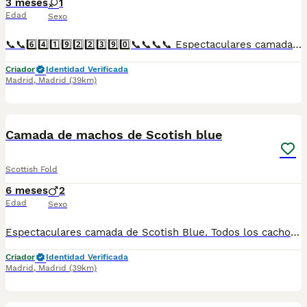
3 meses
1
Edad
Sexo
📞📞6️⃣4️⃣1️⃣9️⃣2️⃣2️⃣3️⃣9️⃣0️⃣📞📞📞📞 Espectaculares camadas de perritos de machos y hembras de maltipoo nacionales descendientes de las mejores líneas de sangre. Disponibles tanto hembras como machos. Las camadas están bajo supervisión veterinaria desde su nacimiento hasta que son entregadas a su nueva familia. Criados por un equipo de profesionales y mejores personas que, con más de 20 años de experiencia , cuidan a los animales por vocación, aplicando una cría ética y responsable para que cada cachorro se desarrolle con la mejor salud y con un buen temperamento. Todos los cachorritos se entregan con unos dos meses y medio de edad y sus vacunas correspondientes, desparasitados interna y externamente, con certificado de salud, y garantía tanto por enfermedad vírica como congénito genética. Posibilidad de entregar en toda España mediante transporte propio preparado para animales y con chofer privado. Los precios pueden variar según las características y morfología de cada cachorro. Añádenos al whats app o llámanos, y encantados atenderemos todas tus dudas y consultas. Teléfono / Whats app: 641 92 23 90
Criador
Identidad Verificada
Madrid
,
Madrid
(39km)
1
Camada de machos de Scotish blue
Scottish Fold
6 meses
2
Edad
Sexo
Espectaculares camada de Scotish Blue. Todos los cachorritos se entregan con unos dos meses y medio de edad y sus vacunas correspondientes, desparasitados interna y externamente, con certificado de salud, y garantía tanto por enfermedad vírica como congénito genética. Posibilidad de entregar en toda España mediante transporte propio preparado para animales y con chofer privado. Los precios pueden variar según las características y morfología de cada cachorro. Añádenos al whats app o llámanos, y encantados atenderemos todas tus dudas y consultas. Teléfono / Whats app: 641 92 23 90
Criador
Identidad Verificada
Madrid
,
Madrid
(39km)
1