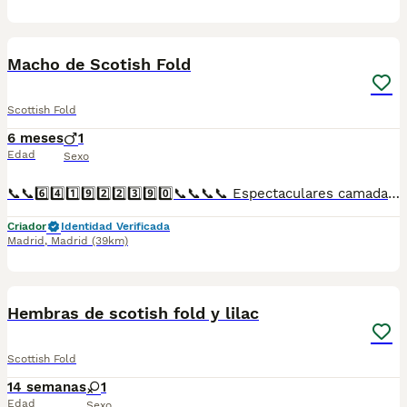
1
Macho de Scotish Fold
Scottish Fold
6 meses
1
Edad
Sexo
📞📞6️⃣4️⃣1️⃣9️⃣2️⃣2️⃣3️⃣9️⃣0️⃣📞📞📞📞 Espectaculares camadas de gatitos de Scotish Fold nacionales descendientes de las mejores líneas de sangre. Disponibles tanto hembras como machos. Las camadas están bajo supervisión veterinaria desde su nacimiento hasta que son entregadas a su nueva familia. Criados por un equipo de profesionales y mejores personas que, con más de 20 años de experiencia , cuidan a los animales por vocación, aplicando una cría ética y responsable para que cada cachorro se desarrolle con la mejor salud y con un buen temperamento. Todos los cachorritos se entregan con unos dos meses y medio de edad y sus vacunas correspondientes, desparasitados interna y externamente, con certificado de salud, y garantía tanto por enfermedad vírica como congénito genética. Posibilidad de entregar en toda España mediante transporte propio preparado para animales y con chofer privado. Los precios pueden variar según las características y morfología de cada cachorro. Añádenos al whats app o llámanos, y encantados atenderemos todas tus dudas y consultas. Teléfono / Whats app: 641 92 23 90
Criador
Identidad Verificada
Madrid
,
Madrid
(39km)
1
Hembras de scotish fold y lilac
Scottish Fold
14 semanas
1
Edad
Sexo