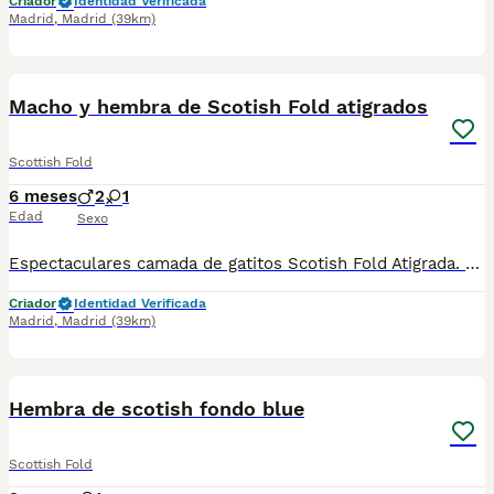
Criador
Identidad Verificada
Madrid
,
Madrid
(39km)
3
Macho y hembra de Scotish Fold atigrados
Scottish Fold
6 meses
2
1
Edad
Sexo
Espectaculares camada de gatitos Scotish Fold Atigrada. Todos los cachorritos se entregan con unos dos meses y medio de edad y sus vacunas correspondientes, desparasitados interna y externamente, con certificado de salud, y garantía tanto por enfermedad vírica como congénito genética. Posibilidad de entregar en toda España mediante transporte propio preparado para animales y con chofer privado. Los precios pueden variar según las características y morfología de cada cachorro. Añádenos al whats app o llámanos, y encantados atenderemos todas tus dudas y consultas. Teléfono / Whats app: 641 92 23 90
Criador
Identidad Verificada
Madrid
,
Madrid
(39km)
1
Hembra de scotish fondo blue
Scottish Fold