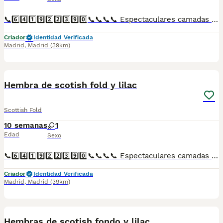
📞6️⃣4️⃣1️⃣9️⃣2️⃣2️⃣3️⃣9️⃣0️⃣📞📞📞📞 Espectaculares camadas de perritos de machos y hembras de scotisf fold y lilac nacionales descendientes de las mejores líneas de sangre. Disponibles tanto hembras como machos. Las camadas están bajo supervisión veterinaria desde su nacimiento hasta que son entregadas a su nueva familia. Criados por un equipo de profesionales y mejores personas que, con más de 20 años de experiencia , cuidan a los animales por vocación, aplicando una cría ética y responsable para que cada cachorro se desarrolle con la mejor salud y con un buen temperamento. Todos los cachorritos se entregan con unos dos meses y medio de edad y sus vacunas correspondientes, desparasitados interna y externamente, con certificado de salud, y garantía tanto por enfermedad vírica como congénito genética. Posibilidad de entregar en toda España mediante transporte propio preparado para animales y con chofer privado. Los precios pueden variar según las características y morfología de cada cachorro. Añádenos al whats app o llámanos, y encantados atenderemos todas tus dudas y consultas. Teléfono / Whats app: 641 92 23 90
Criador
Identidad Verificada
Madrid
,
Madrid
(39km)
1
Hembra de scotish fold y lilac
Scottish Fold
10 semanas
1
Edad
Sexo
📞6️⃣4️⃣1️⃣9️⃣2️⃣2️⃣3️⃣9️⃣0️⃣📞📞📞📞 Espectaculares camadas de perritos de machos y hembras de scotish fold y lilac nacionales descendientes de las mejores líneas de sangre. Disponibles tanto hembras como machos. Las camadas están bajo supervisión veterinaria desde su nacimiento hasta que son entregadas a su nueva familia. Criados por un equipo de profesionales y mejores personas que, con más de 20 años de experiencia , cuidan a los animales por vocación, aplicando una cría ética y responsable para que cada cachorro se desarrolle con la mejor salud y con un buen temperamento. Todos los cachorritos se entregan con unos dos meses y medio de edad y sus vacunas correspondientes, desparasitados interna y externamente, con certificado de salud, y garantía tanto por enfermedad vírica como congénito genética. Posibilidad de entregar en toda España mediante transporte propio preparado para animales y con chofer privado. Los precios pueden variar según las características y morfología de cada cachorro. Añádenos al whats app o llámanos, y encantados atenderemos todas tus dudas y consultas. Teléfono / Whats app: 641 92 23 90
Criador
Identidad Verificada
Madrid
,
Madrid
(39km)
1
Hembras de scotish fondo y lilac