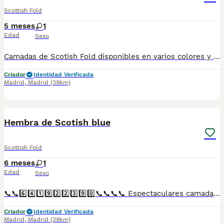
Scottish Fold
5 meses
1
Edad
Sexo
Camadas de Scotish Fold disponibles en varios colores y tonalidades. Machos y hembras. Criadores responsables y familiares. Se entregan a partir de 2 meses de edad y sus vacunas correspondientes, desparasitados. Todos los cachorros son descendientes de las mejores líneas nacionales. Se entregan en toda España con transporte de alta calidad preparado para animales, van en vehículo climatizado con chófer particular a cargo del comprador. Si tienes dudas o consultas sobre la raza, podemos resolver tus dudas por whats app ;) Abogamos por una cría nacional (no en países del este) en un ambiente familiar con personas con vocación en una cría ética y responsable, y que por encima de todo, aman a los animales Teléfono / Whats app: 641 92 23 90
Criador
Identidad Verificada
Madrid
,
Madrid
(39km)
1
Hembra de Scotish blue
Scottish Fold
6 meses
1
Edad
Sexo
📞📞6️⃣4️⃣1️⃣9️⃣2️⃣2️⃣3️⃣9️⃣0️⃣📞📞📞📞 Espectaculares camadas de gatitos de Scotish Fold blue nacionales descendientes de las mejores líneas de sangre. Disponibles tanto hembras como machos. Las camadas están bajo supervisión veterinaria desde su nacimiento hasta que son entregadas a su nueva familia. Criados por un equipo de profesionales y mejores personas que, con más de 20 años de experiencia , cuidan a los animales por vocación, aplicando una cría ética y responsable para que cada cachorro se desarrolle con la mejor salud y con un buen temperamento. Todos los cachorritos se entregan con unos dos meses y medio de edad y sus vacunas correspondientes, desparasitados interna y externamente, con certificado de salud, y garantía tanto por enfermedad vírica como congénito genética. Posibilidad de entregar en toda España mediante transporte propio preparado para animales y con chofer privado. Los precios pueden variar según las características y morfología de cada cachorro. Añádenos al whats app o llámanos, y encantados atenderemos todas tus dudas y consultas. Teléfono / Whats app: 641 92 23 90
Criador
Identidad Verificada
Madrid
,
Madrid
(39km)