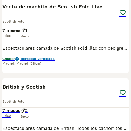
Venta de machito de Scotish Fold lilac
Scottish Fold
7 meses
1
Edad
Sexo
Espectaculares camada de Scotish Fold lilac con pedigree. Todos los cachorritos se entregan con unos dos meses y medio de edad y sus vacunas correspondientes, desparasitados interna y externamente, con certificado de salud, y garantía tanto por enfermedad vírica como congénito genética. Posibilidad de entregar en toda España mediante transporte propio preparado para animales y con chofer privado. Los precios pueden variar según las características y morfología de cada cachorro. Añádenos al whats app o llámanos, y encantados atenderemos todas tus dudas y consultas. Teléfono / Whats app: 641 92 23 90
Criador
Identidad Verificada
Madrid
,
Madrid
(39km)
2
British y Scotish
Scottish Fold
7 meses
2
Edad
Sexo
Espectaculares camada de British. Todos los cachorritos se entregan con unos dos meses y medio de edad y sus vacunas correspondientes, desparasitados interna y externamente, con certificado de salud, y garantía tanto por enfermedad vírica como congénito genética. Posibilidad de entregar en toda España mediante transporte propio preparado para animales y con chofer privado. Los precios pueden variar según las características y morfología de cada cachorro. Añádenos al whats app o llámanos, y encantados atenderemos todas tus dudas y consultas. Teléfono / Whats app: 641 92 23 90