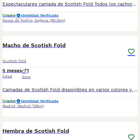
Espectaculares camada de Scotish Fold Todos los cachorritos se entregan con unos dos meses y medio de edad y sus vacunas correspondientes, desparasitados interna y externamente, con certificado de salud, y garantía tanto por enfermedad vírica como congénito genética. Posibilidad de entregar en toda España mediante transporte propio preparado para animales y con chofer privado. Los precios pueden variar según las características y morfología de cada cachorro. Añádenos al whats app o llámanos, y encantados atenderemos todas tus dudas y consultas. Teléfono / Whats app: 641 92 23 90
Criador
Identidad Verificada
Navas de Riofrío
,
Segovia
(89.3km)
1
Macho de Scotish Fold
Scottish Fold
5 meses
1
Edad
Sexo
Camadas de Scotish Fold disponibles en varios colores y tonalidades. Machos y hembras. Criadores responsables y familiares. Se entregan a partir de 2 meses de edad y sus vacunas correspondientes, desparasitados. Todos los cachorros son descendientes de las mejores líneas nacionales. Se entregan en toda España con transporte de alta calidad preparado para animales, van en vehículo climatizado con chófer particular a cargo del comprador. Si tienes dudas o consultas sobre la raza, podemos resolver tus dudas por whats app ;) Abogamos por una cría nacional (no en países del este) en un ambiente familiar con personas con vocación en una cría ética y responsable, y que por encima de todo, aman a los animales Teléfono / Whats app: 641 92 23 90
Criador
Identidad Verificada
Madrid
,
Madrid
(39km)
1
Hembra de Scotish Fold