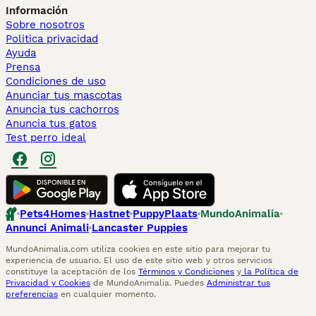
Información
Sobre nosotros
Politica privacidad
Ayuda
Prensa
Condiciones de uso
Anunciar tus mascotas
Anuncia tus cachorros
Anuncia tus gatos
Test perro ideal
Pets4Homes
Hastnet
PuppyPlaats
MundoAnimalia
Annunci Animali
Lancaster Puppies
MundoAnimalia.com utiliza cookies en este sitio para mejorar tu
experiencia de usuario. El uso de este sitio web y otros servicios
constituye la aceptación de los
Términos y Condiciones
y
la Política de
Privacidad y Cookies
de MundoAnimalia. Puedes
Administrar tus
preferencias
en cualquier momento.