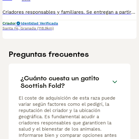
Criadores responsables y familiares. Se entregan a partir de 2 meses de edad y sus vacunas correspondientes, desparasitados. Todos los cachorros son descendientes de las mejores líneas nacionales. Se entregan en toda España con transporte de alta calidad preparado para animales, van en vehículo climatizado con chófer particular a cargo del comprador. Si tienes dudas o consultas sobre la raza, podemos resolver tus dudas por whats app ;) Abogamos por una cría nacional (no en países del este) en un ambiente familiar con personas con vocación en una cría ética y responsable, y que por encima de todo, aman a los animales Teléfono / Whats app: 641 92 23 90
Criador
Identidad Verificada
Santa Fe
,
Granada
(118.9km)
Preguntas frecuentes
¿Cuánto cuesta un gatito
Scottish Fold?
El coste de adquisición de esta raza puede
variar según factores como el pedigrí, la
reputación del criador y la ubicación
geográfica. Es fundamental acudir a
criadores responsables que garanticen la
salud y el bienestar de los animales.
Informarse bien y comparar opciones antes