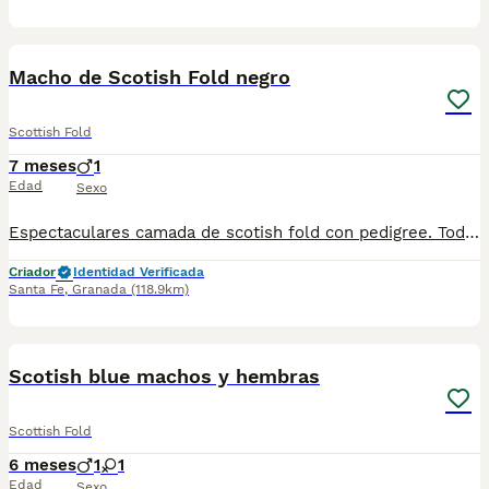
1
Macho de Scotish Fold negro
Scottish Fold
7 meses
1
Edad
Sexo
Espectaculares camada de scotish fold con pedigree. Todos los cachorritos se entregan con unos dos meses y medio de edad y sus vacunas correspondientes, desparasitados interna y externamente, con certificado de salud, y garantía tanto por enfermedad vírica como congénito genética. Posibilidad de entregar en toda España mediante transporte propio preparado para animales y con chofer privado. Los precios pueden variar según las características y morfología de cada cachorro. Añádenos al whats app o llámanos, y encantados atenderemos todas tus dudas y consultas. Teléfono / Whats app: 641 92 23 90
Criador
Identidad Verificada
Santa Fe
,
Granada
(118.9km)
1
Scotish blue machos y hembras
Scottish Fold
6 meses
1
1
Edad
Sexo