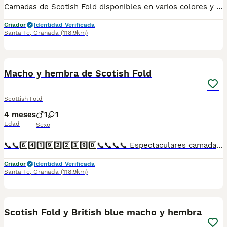
Camadas de Scotish Fold disponibles en varios colores y tonalidades. Machos y hembras. Criadores responsables y familiares. Se entregan a partir de 2 meses de edad y sus vacunas correspondientes, desparasitados. Todos los cachorros son descendientes de las mejores líneas nacionales. Se entregan en toda España con transporte de alta calidad preparado para animales, van en vehículo climatizado con chófer particular a cargo del comprador. Si tienes dudas o consultas sobre la raza, podemos resolver tus dudas por whats app ;) Abogamos por una cría nacional (no en países del este) en un ambiente familiar con personas con vocación en una cría ética y responsable, y que por encima de todo, aman a los animales Teléfono / Whats app: 641 92 23 90
Criador
Identidad Verificada
Santa Fe
,
Granada
(118.9km)
1
Macho y hembra de Scotish Fold
Scottish Fold
4 meses
1
1
Edad
Sexo
📞📞6️⃣4️⃣1️⃣9️⃣2️⃣2️⃣3️⃣9️⃣0️⃣📞📞📞📞 Espectaculares camadas de perritos de Scotish Fold descendientes de las mejores líneas de sangre. Disponibles tanto hembras como machos. Las camadas están bajo supervisión veterinaria desde su nacimiento hasta que son entregadas a su nueva familia. Criados por un equipo de profesionales y mejores personas que, con más de 20 años de experiencia , cuidan a los animales por vocación, aplicando una cría ética y responsable para que cada cachorro se desarrolle con la mejor salud y con un buen temperamento. Todos los cachorritos se entregan con unos dos meses y medio de edad y sus vacunas correspondientes, desparasitados interna y externamente, con certificado de salud, y garantía tanto por enfermedad vírica como congénito genética. Posibilidad de entregar en toda España mediante transporte propio preparado para animales y con chofer privado. Los precios pueden variar según las características y morfología de cada cachorro. Añádenos al whats app o llámanos, y encantados atenderemos todas tus dudas y consultas. Teléfono / Whats app: 641 92 23 90
Criador
Identidad Verificada
Santa Fe
,
Granada
(118.9km)
1
Scotish Fold y British blue macho y hembra