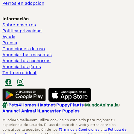
Perros en adopcion
Información
Sobre nosotros
Politica privacidad
Ayuda
Prensa
Condiciones de uso
Anunciar tus mascotas
Anuncia tus cachorros
Anuncia tus gatos
Test perro ideal
Pets4Homes
Hastnet
PuppyPlaats
MundoAnimalia
Annunci Animali
Lancaster Puppies
MundoAnimalia.com utiliza cookies en este sitio para mejorar tu
experiencia de usuario. El uso de este sitio web y otros servicios
constituye la aceptación de los
Términos y Condiciones
y
la Política de