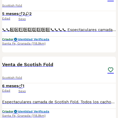
Scottish Fold
5 meses
2
2
Edad
Sexo
📞📞6️⃣4️⃣1️⃣9️⃣2️⃣2️⃣3️⃣9️⃣0️⃣📞📞📞📞 Espectaculares camadas de perritos de Scotish Fold y British blue descendientes de las mejores líneas de sangre. Disponibles tanto hembras como machos. Las camadas están bajo supervisión veterinaria desde su nacimiento hasta que son entregadas a su nueva familia. Criados por un equipo de profesionales y mejores personas que, con más de 20 años de experiencia , cuidan a los animales por vocación, aplicando una cría ética y responsable para que cada cachorro se desarrolle con la mejor salud y con un buen temperamento. Todos los cachorritos se entregan con unos dos meses y medio de edad y sus vacunas correspondientes, desparasitados interna y externamente, con certificado de salud, y garantía tanto por enfermedad vírica como congénito genética. Posibilidad de entregar en toda España mediante transporte propio preparado para animales y con chofer privado. Los precios pueden variar según las características y morfología de cada cachorro. Añádenos al whats app o llámanos, y encantados atenderemos todas tus dudas y consultas. Teléfono / Whats app: 641 92 23 90
Criador
Identidad Verificada
Santa Fe
,
Granada
(118.9km)
1
Venta de Scotish Fold
Scottish Fold
6 meses
1
Edad
Sexo
Espectaculares camada de Scotish Fold. Todos los cachorritos se entregan con unos dos meses y medio de edad y sus vacunas correspondientes, desparasitados interna y externamente, con certificado de salud, y garantía tanto por enfermedad vírica como congénito genética. Posibilidad de entregar en toda España mediante transporte propio preparado para animales y con chofer privado. Los precios pueden variar según las características y morfología de cada cachorro. Añádenos al whats app o llámanos, y encantados atenderemos todas tus dudas y consultas. Teléfono / Whats app: 641 92 23 90
Criador
Identidad Verificada
Santa Fe
,
Granada
(118.9km)