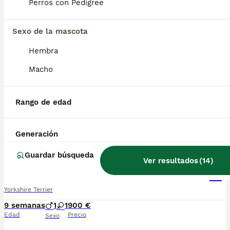
Perros con Pedigree
Yorkshire
Sexo de la mascota
Yorkshire Terrier
Hembra
9 semanas
1
1
800 €
Macho
Edad
Precio
Sexo
🐶✨ ¡Preciosos cachorros Yorkshire Terrier disponibles! ✨🐶 💖 Criados con mucho cariño y atención. 🏡 Ideales para familias, muy cariñosos, juguetones y sociables. 🩺 Se entregan sanos, revisados y listos para llenar tu hogar de alegría. 📸 Puedes solicitar fotos y vídeos sin compromiso. 📲 Más información: 687 482 079 📍 Galicia, Madrid, Valencia, Barcelona, Sevilla, Almería, Pamplona y resto de España.
Rango de edad
Criador
Identidad Verificada
Porriño
,
Pontevedra
(76km)
Generación
1
Guardar búsqueda
Ver resultados
(
14
)
Yorkshire
Yorkshire Terrier
9 semanas
1
1
900 €
Edad
Precio
Sexo