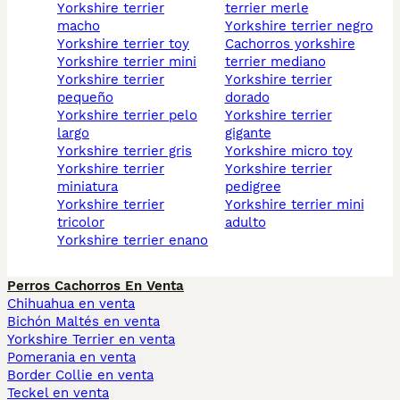
yorkshire terrier
terrier merle
macho
yorkshire terrier negro
yorkshire terrier toy
cachorros yorkshire
yorkshire terrier mini
terrier mediano
yorkshire terrier
yorkshire terrier
pequeño
dorado
yorkshire terrier pelo
yorkshire terrier
largo
gigante
yorkshire terrier gris
yorkshire micro toy
yorkshire terrier
yorkshire terrier
miniatura
pedigree
yorkshire terrier
yorkshire terrier mini
tricolor
adulto
yorkshire terrier enano
Perros Cachorros En Venta
Chihuahua en venta
Bichón Maltés en venta
Yorkshire Terrier en venta
Pomerania en venta
Border Collie en venta
Teckel en venta