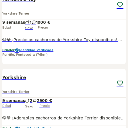
Yorkshire Terrier
9 semanas
1
1
900 €
Edad
Precio
Sexo
🐶💎 ¡Preciosos cachorros de Yorkshire Toy disponibles! 💕🐾 Pequeñitos, encantadores y muy cariñosos, con un carácter alegre, inteligente y lleno de vitalidad. Criados con mucho mimo para que crezcan sanos y perfectamente adaptados a su nuevo hogar. 🏡🥰 ✨ Tamaño Toy, ideales como compañeros de vida. ✅ Se entregan con la edad adecuada. ✅ Desparasitados y con la documentación correspondiente según su edad. 📸 Se envían fotos y vídeos por WhatsApp sin compromiso. 📲 **Más información:** 687482079 📍 Galicia, Madrid, Valencia, Barcelona, Sevilla, Almería, Pamplona.
Criador
Identidad Verificada
Porriño
,
Pontevedra
(76km)
1
Yorkshire
Yorkshire Terrier
9 semanas
2
2
900 €
Edad
Precio
Sexo
🐶💙 ¡Adorables cachorros de Yorkshire Terrier disponibles! 🐾✨ Pequeños, elegantes y llenos de energía, con un carácter cariñoso, despierto y muy sociable. Son ideales para quienes buscan un compañero fiel y lleno de ternura. 🏡❤️ 🌟 Criados con dedicación y mucho cariño. ✅ Se entregan con la edad adecuada. ✅ Desparasitados y con la documentación correspondiente según su edad. 📸 Fotos y vídeos disponibles por WhatsApp sin compromiso. 📲 **Más información:** 687482079 📍 Galicia, Madrid, Valencia, Barcelona, Sevilla, Almería, Pamplona.