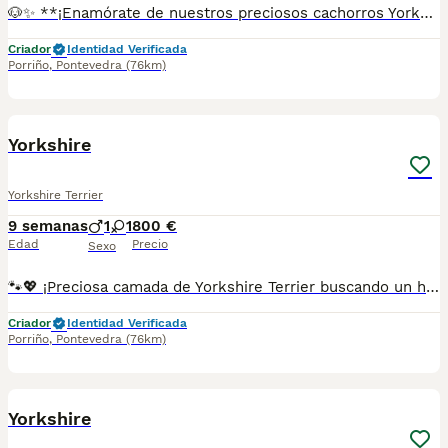
🐶✨ **¡Enamórate de nuestros preciosos cachorros Yorkshire Terrier!** ✨🐶 💖 Criados en un entorno familiar con mucho cariño, atención y dedicación para que crezcan sanos, equilibrados y muy sociables. 🌟 Son cariñosos, inteligentes, juguetones y perfectos para convertirse en un miembro más de la familia. 🩺 Se entregan con la documentación correspondiente según su edad y los cuidados veterinarios que les correspondan. 📸 Si deseas recibir fotos, vídeos o más información, estaremos encantados de atenderte. 📞 **687482079** 📍 **Galicia, Madrid, Valencia, Barcelona, Sevilla, Almería, Pamplona.**
Criador
Identidad Verificada
Porriño
,
Pontevedra
(76km)
1
Yorkshire
Yorkshire Terrier
9 semanas
1
1
800 €
Edad
Precio
Sexo
🐾💖 ¡Preciosa camada de Yorkshire Terrier buscando un hogar lleno de cariño! 💖🐾 ✨ Cachorros criados en un ambiente familiar, rodeados de cuidados y atención desde sus primeros días. Son alegres, cariñosos, muy inteligentes y con un carácter encantador. 🏡 Ideales para familias, parejas o personas que desean un compañero pequeño, fiel y lleno de amor. 🩺 Se entregan con los cuidados veterinarios correspondientes según su edad y la documentación que les corresponda. 📸 ¡Pide fotos, vídeos o toda la información que necesites sin compromiso! 📞 687482079 📍 Galicia, Madrid, Valencia, Barcelona, Sevilla, Almería, Pamplona.
Criador
Identidad Verificada
Porriño
,
Pontevedra
(76km)
1
Yorkshire