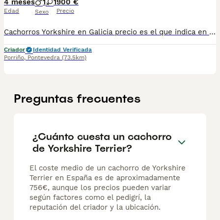
4 meses
1
1
900 €
Edad
Precio
Sexo
Cachorros Yorkshire en Galicia precio es el que indica en el anuncio macho 900€ hembra 1.000€ Información al 687482079 entregamos a cualquier provincia.
Criador
Identidad Verificada
Porriño
,
Pontevedra
(73.5km)
Preguntas frecuentes
¿Cuánto cuesta un cachorro
de Yorkshire Terrier?
El coste medio de un cachorro de Yorkshire
Terrier en España es de aproximadamente
756€, aunque los precios pueden variar
según factores como el pedigrí, la
reputación del criador y la ubicación.