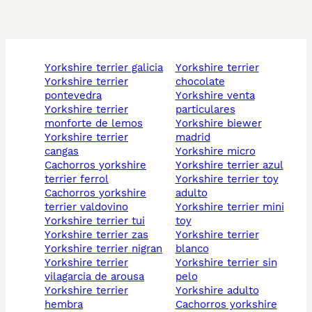
yorkshire terrier galicia
yorkshire terrier
yorkshire terrier
chocolate
pontevedra
yorkshire venta
yorkshire terrier
particulares
monforte de lemos
yorkshire biewer
yorkshire terrier
madrid
cangas
yorkshire micro
cachorros yorkshire
yorkshire terrier azul
terrier ferrol
yorkshire terrier toy
cachorros yorkshire
adulto
terrier valdovino
yorkshire terrier mini
yorkshire terrier tui
toy
yorkshire terrier zas
yorkshire terrier
yorkshire terrier nigran
blanco
yorkshire terrier
yorkshire terrier sin
vilagarcia de arousa
pelo
yorkshire terrier
yorkshire adulto
hembra
cachorros yorkshire