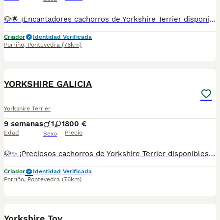
🐶🌟 ¡Encantadores cachorros de Yorkshire Terrier disponibles! 🐾💕 Pequeños tesoros llenos de alegría y cariño. ❤️ Estos cachorros destacan por su tamaño compacto, su precioso aspecto y su carácter dulce, juguetón e inteligente. Son perfectos para quienes buscan un compañero fiel y lleno de amor. 🏡🥰 ✨ Una raza elegante y muy especial, ideal para compartir grandes momentos. ✅ Criados en un entorno familiar con mucho mimo. ✅ Se entregan con la edad adecuada. ✅ Desparasitados y con la documentación correspondiente según su edad. 📸 Se pueden enviar fotos y vídeos sin compromiso. 📲 **Información:** 687482079 📍 Galicia, Madrid, Valencia, Barcelona, Sevilla, Almería, Pamplona.
Criador
Identidad Verificada
Porriño
,
Pontevedra
(76km)
1
YORKSHIRE GALICIA
Yorkshire Terrier
9 semanas
1
1
800 €
Edad
Precio
Sexo
🐶✨ ¡Preciosos cachorros de Yorkshire Terrier disponibles! 💕🐾 Pequeños, dulces y llenos de encanto. 🥰 Los Yorkshire destacan por su elegancia, inteligencia y su carácter cariñoso, siendo unos compañeros perfectos para disfrutar tanto en familia como en cualquier hogar. 🏡❤️ 🌟 Adorables, juguetones y con una personalidad increíble. ✅ Criados con mucho cariño y dedicación. ✅ Se entregan con la edad adecuada. ✅ Desparasitados y con la documentación correspondiente según su edad. 📸 Fotos y vídeos disponibles por WhatsApp sin compromiso. 📲 **Más información:** 687482079 📍 Galicia, Madrid, Valencia, Barcelona, Sevilla, Almería, Pamplona.
Criador
Identidad Verificada
Porriño
,
Pontevedra
(76km)
1
Yorkshire Toy