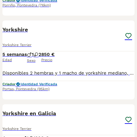
Criador
Identidad Verificada
Porriño
,
Pontevedra
(76km)
5
Yorkshire
Yorkshire Terrier
5 semanas
1
2
850 €
Edad
Precio
Sexo
Disponibles 2 hembras y 1 macho de yorkshire mediano, padre 1,500kg madre 2,500kg se entregan con sus vacunas correspondientes a su edad, aun no estan listos para la entrega hsta mediados de agosto.
Criador
Identidad Verificada
Portas
,
Pontevedra
(95km)
1
Yorkshire en Galicia
Yorkshire Terrier