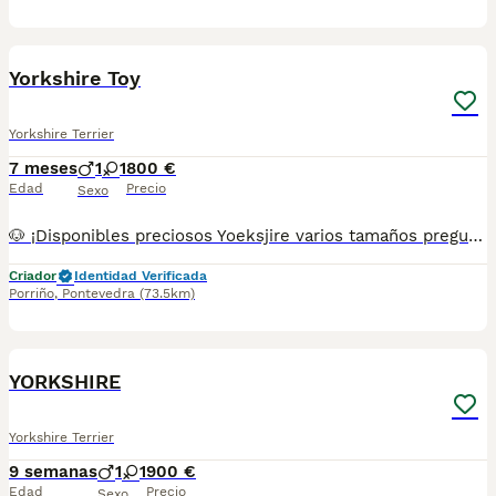
2
Yorkshire Toy
Yorkshire Terrier
7 meses
1
1
800 €
Edad
Precio
Sexo
🐶 ¡Disponibles preciosos Yoeksjire varios tamaños preguntar disponibilidad ! 🐶✨ Tenemos camada para entrega inmediata y para reservar. Se entregan con todo al día (vacunas y desparasitaciones chip y pasaporte) criados en ambiente familiar, con mucho cariño. Disponibles machos y hembras. 📍 Somos de Galicia, pero realizamos entregas en cualquier provincia. 💕 Háblame al 687 482 079 y te enseño lo que tenemos disponible. El precio puede variar según color y sexo
Criador
Identidad Verificada
Porriño
,
Pontevedra
(73.5km)
1
YORKSHIRE
Yorkshire Terrier
9 semanas
1
1
900 €
Edad
Precio
Sexo