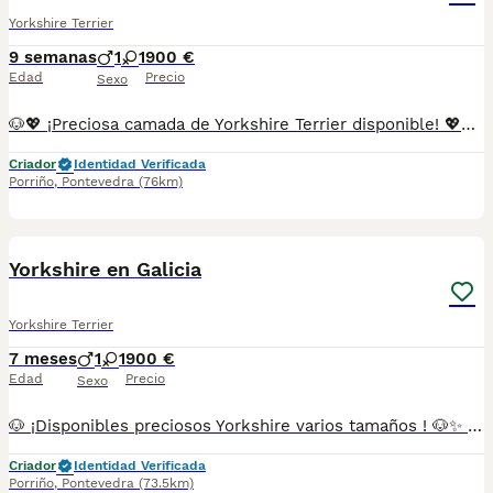
Yorkshire Terrier
9 semanas
1
1
900 €
Edad
Precio
Sexo
🐶💖 ¡Preciosa camada de Yorkshire Terrier disponible! 💖🐶 ✨ Cachorros criados con mucho cariño, sanos, juguetones y muy bien socializados. 🏡 Ideales para familias o para quienes buscan un compañero fiel y cariñoso. 🩺 Se entregan con revisiones veterinarias al día, desparasitados y con la documentación correspondiente según su edad. 📸 Solicita fotos, vídeos o más información sin compromiso. 📞 687482079 📍 Galicia, Madrid, Valencia, Barcelona, Sevilla, Almería, Pamplona.
Criador
Identidad Verificada
Porriño
,
Pontevedra
(76km)
2
Yorkshire en Galicia
Yorkshire Terrier
7 meses
1
1
900 €
Edad
Precio
Sexo
🐶 ¡Disponibles preciosos Yorkshire varios tamaños ! 🐶✨ Se entregan con todo al día (vacunas y desparasitaciones chip y pasaporte) criados en ambiente familiar, con mucho cariño. Disponibles machos y hembras. 📍 Somos de Galicia, pero realizamos entregas en cualquier provincia. 💕 Háblame al 687 482 079 y te enseño lo que tenemos disponible. El precio puede variar según la camada y el sexo.
Criador
Identidad Verificada
Porriño
,
Pontevedra
(73.5km)