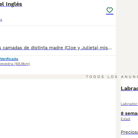
l Inglés
és
Dos maravillosas camadas de distinta madre (Cloe y Julieta) mismo padre. Padres libres de enfermedades genéticas. Caderas y codos perfectos. Magnífico pedigree. Se entregan con vacunas, desparasitados y chip. Contrato y garantía de salud.
Verificada
tevedra
(69.9km)
TODOS LOS ANUN
Labra
Labrador 
8 sema
Edad