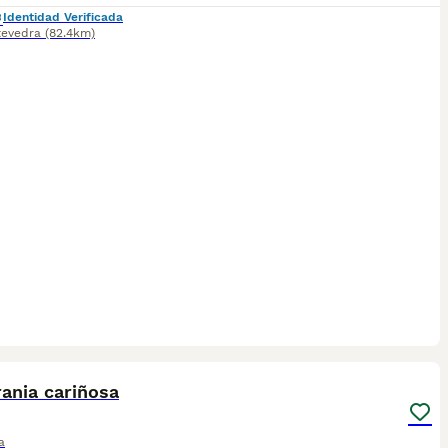
Identidad Verificada
tevedra
(82.4km)
5
ania cariñosa
a