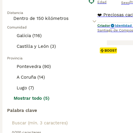
Edad
Pr
Sexo
Distancia
Criador
Identidad 
Comunidad
Santiago de Compos
Galicia (116)
Castilla y León (3)
BOOST
Provincia
Pontevedra (90)
A Coruña (14)
Lugo (7)
Mostrar todo (5)
Palabra clave
0/100 caracteres