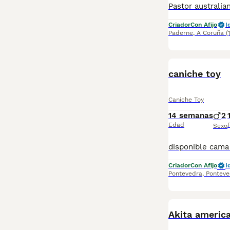
Criador
Con Afijo
I
Paderne
,
A Coruña
(
caniche toy
Caniche Toy
14 semanas
2
Edad
Sexo
Criador
Con Afijo
I
Pontevedra
,
Ponteve
Akita americ