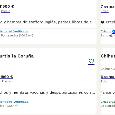
1
1500 €
7 sema
Precio
Edad
Disponible macho y hembra de stafford Inglés, padres libres de enfermedades congénitas, los cachorros se entregan desparasitados y vacunas correspondientes a su edad chip y pasaporte y tramitación del loe Pedigree..
dentidad Verificada
Criador
,
Pontevedra
(104.8km)
Santiago
2
urtis la Coruña
Chihua
Chihuahu
1
990 €
6 sema
Precio
Edad
Tamaño mini,machos y hembras vacunas y desparasitaciones correspondientes.Microchip , pasaporte,contrato ,garantías sanitarias.659646402
dentidad Verificada
Criador
Co
dra
(93.8km)
La Estra
3