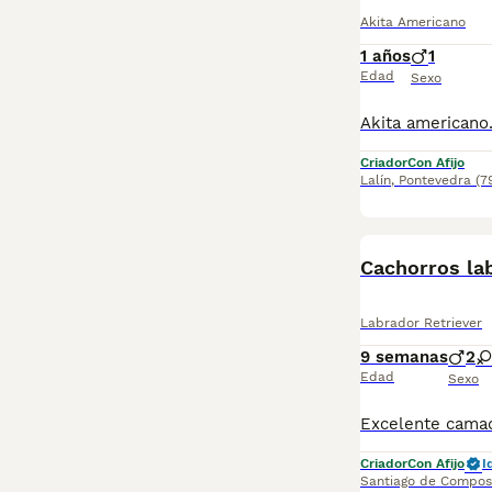
Akita Americano
1 años
1
Edad
Sexo
Criador
Con Afijo
Lalín
,
Pontevedra
(7
Cachorros la
Labrador Retriever
9 semanas
2
Edad
Sexo
Criador
Con Afijo
I
Santiago de Compos