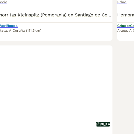
ecio
Edad
❤️ Preciosas cachorritas Kleinspitz (Pomerania) en Santiago de Compostela 🐶 Disponibles 2 hembras Kleinspitz (Pomerania) nacidas el 19 de junio. Son unas pequeñas encantadoras: cariñosas, juguetonas y muy sociables, criadas en un ambiente familiar y acostumbradas al contacto diario. ✅ Ya comen solas. ✅ Cartilla veterinaria. ✅ Desparasitadas interna y externamente. ✅ Revisión veterinaria realizada y excelente estado de salud. Buscamos familias responsables que quieran darles un hogar lleno de cariño y cuidados. 📍 Entrega únicamente en mano en Santiago de Compostela o alrededores, ya que priorizamos siempre el bienestar de las cachorras y evitamos los envíos para que el cambio a su nuevo hogar sea lo más tranquilo y seguro posible. 📸 Se pueden enviar más fotos y vídeos a personas realmente interesadas. Si buscas una compañera pequeña, alegre y muy cariñosa, estas preciosas Kleinspitz están deseando encontrar su familia ideal. ❤️ Santiago de Compostela (A Coruña). Solo personas responsables y realmente interesadas.
Verificada
Criador
Co
tela
,
A Coruña
(111.3km)
Arzúa
,
A 
8
4