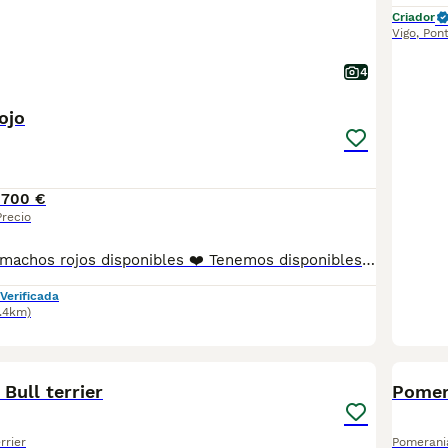
Criador
Vigo
,
Pon
4
ojo
1700 €
Precio
🐶 Caniches Toy machos rojos disponibles ❤️ Tenemos disponibles 2 preciosos machos Caniche Toy de color rojo, criados con mucho cariño y perfectamente socializados. ✨ Se entregan con: • Vacunas al día 💉 • Desparasitaciones al día ✅ • Revisión veterinaria • Cartilla sanitaria Son cachorros muy cariñosos, juguetones, inteligentes y sociables, ideales para familias o personas que busquen un compañero fiel y lleno de amor. 📩 Para más información, fotos o vídeos de los cachorros disponibles, escríbenos por WhatsApp al 698 12 20 01.
Verificada
.4km)
2
 Bull terrier
Pomer
rrier
Pomerani