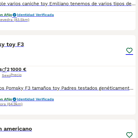
disponible varios caniche toy Emiliano tenemos de varios tipos de caniche varios colores centro de cria especializado en caniche. Estamos en Galicia. Los perros están listos para la entrega con dos vacunas pasaporte, microchip y garantías. Si estás interesado llámanos al número 622220217 Precio desde 1600
n Afijo
Identidad Verificada
tevedra
(83.5km)
14
y toy F3
s
2
1000 €
Precio
Sexo
Preciosos Pomsky F3 tamaños toy Padres testados genéticamente Testados de displasia de cadera Cachorros muy socializados y muy cariñosos Se pueden venir a ver sin compromiso Se entregan con pasaporte, microchip, vacunados, desparasitados, con contrato, kit cachorro Madre F2 importada de Rusia Padre F5 importado de Estados Unidos Se hacen envíos
n Afijo
Identidad Verificada
ora
(64.9km)
6
n americano