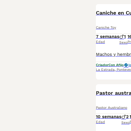
Caniche en Cu
Caniche Toy
7 semanas
1
1
Edad
Pr
Sexo
Criador
Con Afijo
I
La Estrada
,
Ponteve
Pastor austra
Pastor Australiano
10 semanas
2
Edad
Sexo