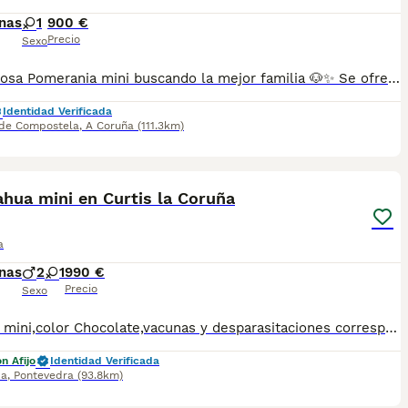
nas
1
900 €
Precio
Sexo
❤️ Preciosa Pomerania mini buscando la mejor familia 🐶✨ Se ofrece una preciosa hembra Pomerania de tamaño pequeño, nacida el 19 de junio. Es una auténtica muñequita: muy cariñosa, dulce, juguetona y sociable, criada en un ambiente familiar y acostumbrada al contacto diario. Su pequeño tamaño, su carácter tan afectuoso y su belleza hacen de ella la compañera perfecta para formar parte de una familia. ✅ Ya come pienso sola. ✅ Cartilla veterinaria. ✅ Desparasitada interna y externamente. ✅ Revisión veterinaria realizada y excelente estado de salud. 📍 Entrega únicamente en mano en Santiago de Compostela o alrededores. No realizamos envíos, ya que su bienestar es nuestra prioridad y queremos que el cambio a su nuevo hogar sea tranquilo y seguro. 📸 Podemos enviar más fotos, vídeos e incluso hacer una videollamada para que la conozcas antes de venir a verla. Si buscas una compañera fiel, muy cariñosa y de tamaño pequeño que te robe el corazón desde el primer momento, esta pequeña está esperando a su familia ideal. ❤️ Solo personas responsables y realmente interesadas. Santiago de Compostela (A Coruña).
Identidad Verificada
 de Compostela
,
A Coruña
(111.3km)
2
hua mini en Curtis la Coruña
a
nas
2
1
990 €
Precio
Sexo
Tamaño mini,color Chocolate,vacunas y desparasitaciones correspondientes.Pasaporte ,microchip,garantías sanitarias 659646402
n Afijo
Identidad Verificada
da
,
Pontevedra
(93.8km)
2