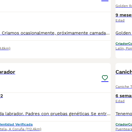
Golden Re
9 mese
Edad
Akita americano. Criamos ocasionalmente, próximamente camada disponible. Pruebas oficiales de salud. Núcleo zoológico
Criador
Co
9.6km)
Lalín
,
Pon
5
brador
Canic
Caniche 
2
6 sema
Edad
Excelente camada labrador. Padres con pruebas genéticas Se entregan desparaditados y vacunados. Zona Rianxo
dentidad Verificada
Criador
Co
tela
,
A Coruña
(112.4km)
Puentear