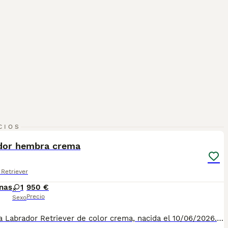
3
CIOS
dor hembra crema
Retriever
nas
1
950 €
Precio
Sexo
Preciosa Labrador Retriever de color crema, nacida el 10/06/2026. Es una cachorra muy cariñosa, dulce y sociable, con el carácter equilibrado y noble que hace del Labrador una de las razas más queridas. Le encanta estar con las personas y será una compañera ideal tanto para familias como para quienes buscan una perra fiel y alegre. ✨ Se entrega con: • Vacunas al día 💉 • Desparasitaciones al día ✅ • Cartilla sanitaria • Revisión veterinaria Una compañera perfecta para compartir aventuras, disfrutar de la naturaleza o simplemente llenar tu hogar de cariño. 📩 Para más información, fotos o vídeos de esta preciosa cachorra, escríbenos por WhatsApp al 698 12 20 01.