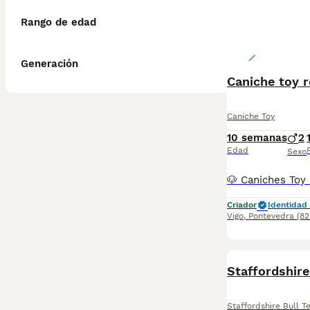
Rango de edad
Generación
Caniche toy r
Caniche Toy
10 semanas
2
Edad
Sexo
Criador
Identidad 
Vigo
,
Pontevedra
(82
Staffordshire
Staffordshire Bull Te