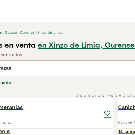
s
Galicia
Ourense
Xinzo de Limia
 en venta
en Xinzo de Limia, Ourense
ncontrados
razas
queda
12
ANUNCIOS PROMOCI
BOO
omeranias
Canic
nspitz
Caniche 
00 €
14 sem