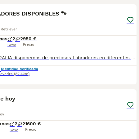
DORES DISPONIBLES 🐾
Retriever
nas
2
2
950 €
Precio
Sexo
En PETRALIA disponemos de preciosos Labradores en diferentes tonalidades, como canela y chocolate. 💛 Machos y hembras disponibles. 💛 Precios según sexo, edad y morfología. 💛 Criados con el máximo cuidado, socialización y cariño. 📸 Para recibir fotos de los cachorros disponibles, conocer los precios o resolver cualquier duda, escríbenos por WhatsApp: 📲 698 12 20 01 PETRALIA Porque un perro no es una mascota, es un miembro más de la familia.
Identidad Verificada
tevedra
(82.4km)
1
1
he hoy
Toy
anas
2
2
1600 €
Precio
Sexo