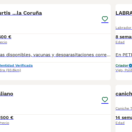
rtis ...la Coruña
LABRA
Labrador 
600 €
8 sema
ecio
Edad
Machos y hembras disponibles, vacunas y desparasitaciones correspondientes.Microchip , pasaporte,garantías sanitarias
dentidad Verificada
Criador
dra
(93.8km)
Vigo
,
Pon
2
liano
canic
Caniche 
1500 €
14 sem
Precio
Edad