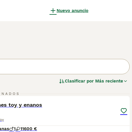
Nuevo anuncio
Clasificar por
Más reciente
3
1
ONADOS
ST
hes toy y enanos
Toy
anas
1
1
1600 €