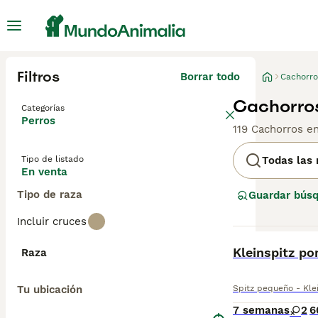
Filtros
Borrar todo
Cachorro
Cachorros
Categorías
Perros
119 Cachorros e
Tipo de listado
Todas las 
En venta
Tipo de raza
Guardar bús
Incluir cruces
BOOST
Kleinspitz p
Raza
Tu ubicación
Spitz pequeño - Klei
7 semanas
2
6