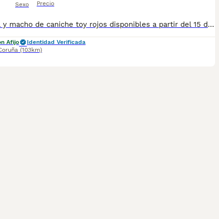
Precio
Sexo
Hembra y macho de caniche toy rojos disponibles a partir del 15 de agosto. Se entregan vacunados, desparasitados con cartilla veterinaria, chip y pasaporte europeo. Precio macho 1.600€ y hembra 1.800€.
n Afijo
Identidad Verificada
Coruña
(103km)