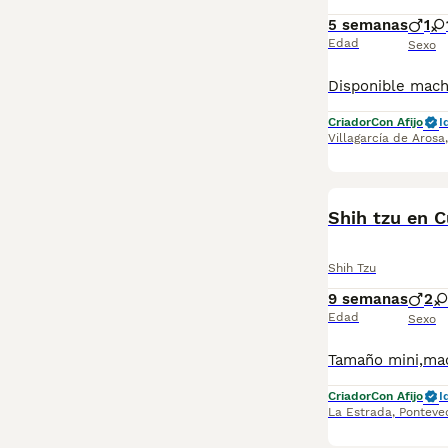
5 semanas
1
Edad
Sexo
Criador
Con Afijo
I
Villagarcía de Arosa
Shih tzu en C
Shih Tzu
9 semanas
2
Edad
Sexo
Criador
Con Afijo
I
La Estrada
,
Ponteve