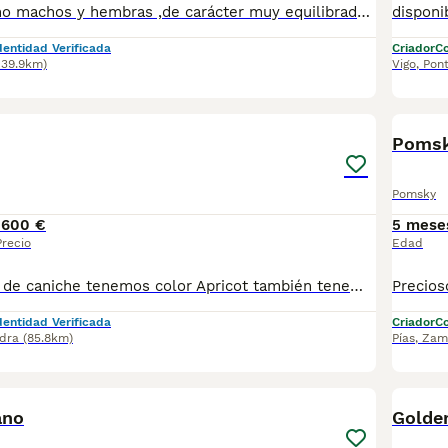
Pastor australiano machos y hembras ,de carácter muy equilibrado simpáticos,sociables,cariñosos,inteligentes,muy cariñosos con los niños y el resto de animales se entregan vacunados desparasitados pasaporte microchip y contrato de garantía
dentidad Verificada
Criador
Co
139.9km)
Vigo
,
Pon
1
2
Pomsk
Pomsky
1600 €
5 mese
Precio
Edad
disponible cama de caniche tenemos color Apricot también tenemos color rojo están desparasitado tienen dos vacunas listos para la entrega sanos y activos muy bellos precio macho desde 1600 hembra precio desde 1800
dentidad Verificada
Criador
Co
dra
(85.8km)
Pías
,
Zam
1
ano
Golde