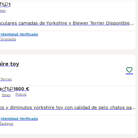
1
1
exo
Espectaculares camadas de Yorkshire y Biewer Terrier Disponibles machos y hembras, de tamaño estándar y toy Criados por un equipo de profesionales con años de experiencia, que cuidan a los animales por vocación, aplicando una cría ética y responsable para que cada cachorro se desarrolle con la mejor salud y con un buen temperamento. Todos los cachorritos se entregan con unos dos meses y medio de edad y sus vacunas correspondientes, desparasitados interna y externamente, con certificado de salud, y garantía tanto por enfermedad vírica como congénito genética. Posibilidad de entregar en toda España mediante transporte propio preparado para animales y con chofer privado. Los precios pueden variar en según la morfología y características de cada cachorro. Añádenos al whats app o llámanos, y encantados atenderemos todas tus dudas y consultas. Teléfono / Whats app: 641 92 23 90 Precios a partir de 1000€
Identidad Verificada
,
Granada
2
ire toy
Terrier
s
1
1
600 €
Precio
Sexo
Preciosos y diminutos yorkshire toy con calidad de pelo chatos patas cortas super super miniatura de adulto no superan los dos kilos hacemos envío a cualquier provincia se puede pagar totalmente a contrareembolso se entregan desparasitados vacunados pasaporte y microchip para más información y vídeos contactar al teléfono 600881366 precio desde 600..
Identidad Verificada
Badajoz
2