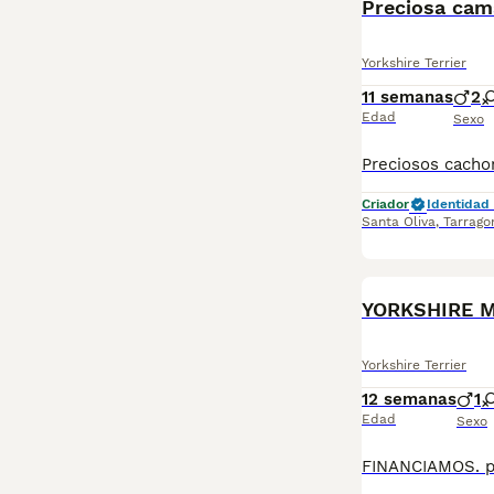
Preciosa cam
Yorkshire Terrier
11 semanas
2
Edad
Sexo
Criador
Identidad 
Santa Oliva
,
Tarrago
YORKSHIRE M
Yorkshire Terrier
12 semanas
1
Edad
Sexo