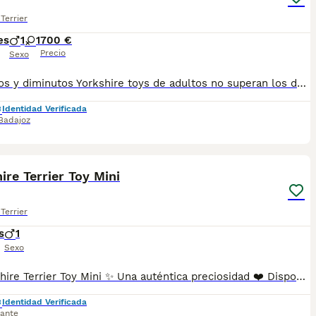
Terrier
es
1
1
700 €
Precio
Sexo
Preciosos y diminutos Yorkshire toys de adultos no superan los dos kilos se entregan con revisión veterinaria desparasitación vacunas pasaporte y microchip hacemos envío y puede pagar al contrario reembolso para más información y vídeo pueden contactar al teléfono 600881366 le atenderemos sin compromiso
Identidad Verificada
Badajoz
2
ire Terrier Toy Mini
Terrier
s
1
Sexo
✨ Yorkshire Terrier Toy Mini ✨ Una auténtica preciosidad ❤️ Disponible este pequeñín Yorkshire Terrier Toy Mini, con una carita irresistible y tamaño súper compacto. 🐾 Criado con muchísimo cariño 🐾 Carácter dulce y juguetón 🐾 Ideal para compañía y hogar familiar 🐾 Se entrega revisado veterinariamente 🐾 Con microchip y garantías correspondientes Su expresión, su pelo y su tamaño lo hacen realmente especial 🥰 📩 Más información por privado 📍Reserva disponible
Identidad Verificada
cante