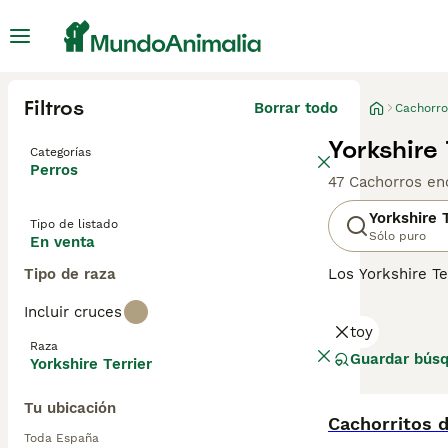
Filtros
Borrar todo
Cachorro
Yorkshire
Categorías
Perros
47 Cachorros en
Yorkshire T
Tipo de listado
Sólo puro
En venta
Tipo de raza
Los Yorkshire Te
razón. Son compa
Incluir cruces
viviendo en un 
toy
largo, fino y se
Raza
Guardar bús
Yorkshire Terrier
Lee nuestra
pág
Tu ubicación
Cachorritos d
Toda España