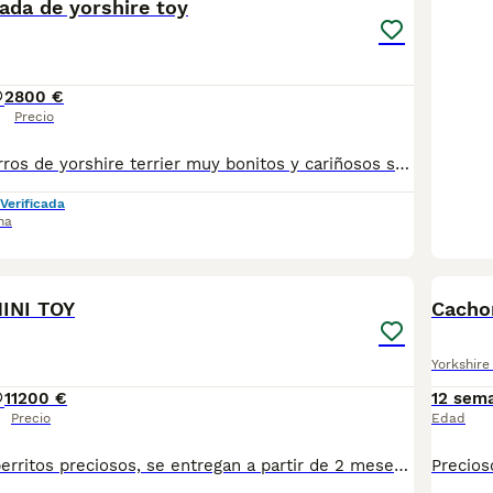
ada de yorshire toy
2
800 €
Precio
Preciosos cachorros de yorshire terrier muy bonitos y cariñosos se entregan con un mínimo de 2 vacunas y 3 desparasitaciones y el chip que lo da de alta mi veterinario y garantías por escrito de 10 días de enfermedades víricas y 6 meses de congénitas, desde 800 euros a 1000 euros
Verificada
na
2
2
INI TOY
Cachor
Yorkshire 
1
1200 €
12 sem
Precio
Edad
FINANCIAMOS. perritos preciosos, se entregan a partir de 2 meses y medio de edad, con mínimo 2 vacunas y 2 desparasitaciones. Se entregan con garantía vírica y genética. Con el microchip, su cartilla oficial, contrato de compra y factura. Compra responsablemente en un criador especializado, oficial y homologado con núcleo zoológico. Llámanos para más información. Los precios varían en función de la raza, edad, color y línea del cachorros