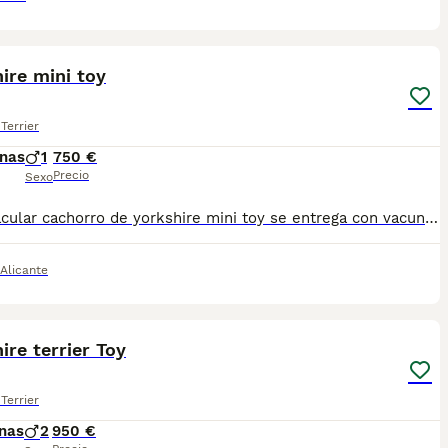
4
ire mini toy
Terrier
nas
1
750 €
Precio
Sexo
espectacular cachorro de yorkshire mini toy se entrega con vacuna cartilla desparasitación y garantía Es un macho solo queda uno, su precio 750
Alicante
12
ire terrier Toy
Terrier
nas
2
950 €