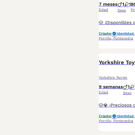
7 meses
1
1
8
Edad
Pr
Sexo
Criador
Identidad 
Porriño
,
Pontevedra
Yorkshire Toy
Yorkshire Terrier
9 semanas
1
Edad
Sexo
Criador
Identidad 
Porriño
,
Pontevedra