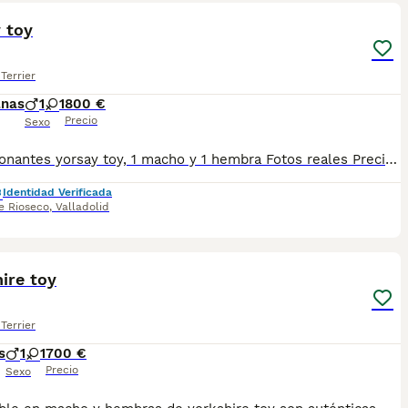
 toy
Terrier
anas
1
1
800 €
Precio
Sexo
Impresionantes yorsay toy, 1 macho y 1 hembra Fotos reales Precios reales SIN ENGAÑOS EL MACHO 800 Y LA HEMBRA 1100
Identidad Verificada
e Rioseco
,
Valladolid
1
ire toy
Terrier
s
1
1
700 €
Precio
Sexo