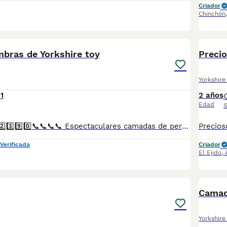
Criador
Chinchón
1
1
bras de Yorkshire toy
Precio
Yorkshire 
1
2 años
Edad
S
📞📞6️⃣4️⃣1️⃣9️⃣2️⃣2️⃣3️⃣9️⃣0️⃣📞📞📞📞 Espectaculares camadas de perritos de machos y hembras de Yorkshire toy pero corto y pelo largo nacionales descendientes de las mejores líneas de sangre. Disponibles tanto hembras como machos. Las camadas están bajo supervisión veterinaria desde su nacimiento hasta que son entregadas a su nueva familia. Criados por un equipo de profesionales y mejores personas que, con más de 20 años de experiencia , cuidan a los animales por vocación, aplicando una cría ética y responsable para que cada cachorro se desarrolle con la mejor salud y con un buen temperamento. Todos los cachorritos se entregan con unos dos meses y medio de edad y sus vacunas correspondientes, desparasitados interna y externamente, con certificado de salud, y garantía tanto por enfermedad vírica como congénito genética. Posibilidad de entregar en toda España mediante transporte propio preparado para animales y con chofer privado. Los precios pueden variar según las características y morfología de cada cachorro. Añádenos al whats app o llámanos, y encantados atenderemos todas tus dudas y consultas. Teléfono / Whats app: 641 92 23 90
Verificada
Criador
El Ejido
,
2
Camada
Yorkshire 