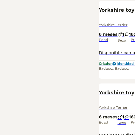
Yorkshire toy
Yorkshire Terrier
6 meses
1
1
6
Edad
Pr
Sexo
Criador
Identidad 
Badajoz
,
Badajoz
Yorkshire toy
Yorkshire Terrier
6 meses
1
1
6
Edad
Pr
Sexo