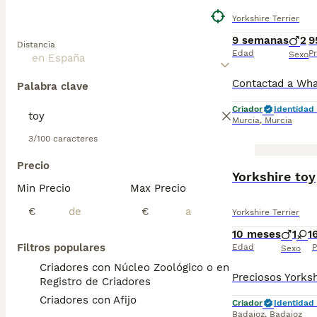
Yorkshire Terrier
9 semanas
2
9
Distancia
Edad
Pr
Sexo
Palabra clave
Criador
Identidad 
Murcia
,
Murcia
3/100 caracteres
Precio
Yorkshire toy
Min Precio
Max Precio
€
€
Yorkshire Terrier
10 meses
1
1
Filtros populares
Edad
P
Sexo
Criadores con Núcleo Zoológico o en el
Registro de Criadores
Criadores con Afijo
Criador
Identidad 
Badajoz
,
Badajoz