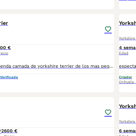
12
rier
Yorksh
Yorkshire 
00 €
4 sema
recio
Edad
disponible estupenda camada de yorkshire terrier de los mas pequeños en esta raza de los mas toys que podeis encontrar estan vacunados desprasitado y con la cartilla del veterinario hacemos envio a toda españa con posibilidad de contrarembolso llamanos y te informamos cachorros criado en ambiente familiar todos nuestros cachorros van con contrato
Verificada
Criador
Orihuela
,
1
1
Yorksh
Yorkshire 
2
600 €
6 sema