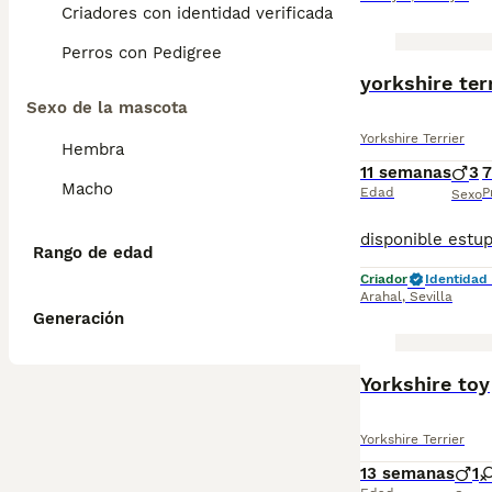
Criadores con identidad verificada
Perros con Pedigree
yorkshire ter
Sexo de la mascota
Yorkshire Terrier
Hembra
11 semanas
3
7
Macho
Edad
P
Sexo
Rango de edad
Criador
Identidad 
Arahal
,
Sevilla
Generación
Yorkshire toy
Yorkshire Terrier
13 semanas
1