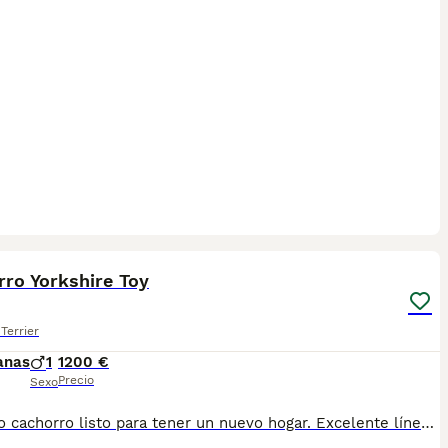
5
ro Yorkshire Toy
Terrier
anas
1
1200 €
Precio
Sexo
Precioso cachorro listo para tener un nuevo hogar. Excelente línea. Para más información llama al 676572107.