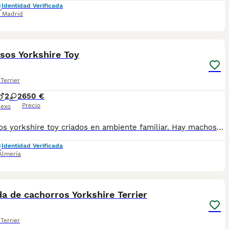
Identidad Verificada
,
Madrid
2
sos Yorkshire Toy
Terrier
2
2
650 €
Precio
exo
Preciosos yorkshire toy criados en ambiente familiar. Hay machos y hembras todos revisados por veterinario. Se entregan vacunados desparasitados y cartilla veterinaria. Pedigrí opcional. Se envía a toda españa. Mandamos fotos de los cachorros Tlf 618645328
Identidad Verificada
Almería
1
5
 de cachorros Yorkshire Terrier
Terrier