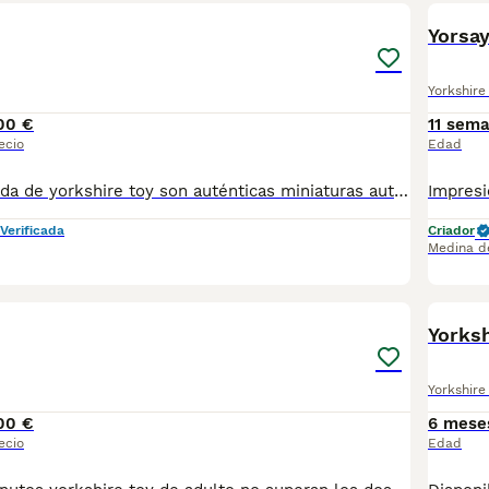
Yorsay
Yorkshire 
00 €
11 sem
ecio
Edad
Disponible camada de yorkshire toy son auténticas miniaturas auténticos caprichos se entregan vacunados de parasitado pasaporte microchip revisión veterinaria garantía etc si quiere ver vídeos y información contactar al teléfono 600881366
Verificada
Criador
Medina d
1
Yorksh
Yorkshire 
00 €
6 mese
ecio
Edad