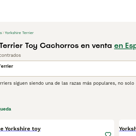
s
Yorkshire Terrier
 Terrier Toy Cachorros en venta
en Es
contrados
errier
rriers siguen siendo una de las razas más populares, no sol
ñeros maravillosos y debido a que son tan adaptables, encaj
apartamento en la ciudad o una casa en el campo. Aunque el 
doso, tiene una gran personalidad y siempre está listo para c
queda
ina de consejos de compra de Yorkshire Terrier
para obtener i
1
e Yorkshire toy
Yorksh