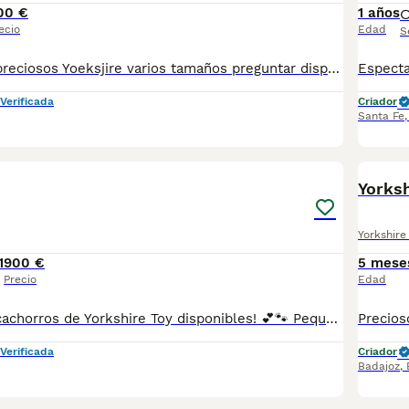
00 €
1 años
ecio
Edad
S
🐶 ¡Disponibles preciosos Yoeksjire varios tamaños preguntar disponibilidad ! 🐶✨ Tenemos camada para entrega inmediata y para reservar. Se entregan con todo al día (vacunas y desparasitaciones chip y pasaporte) criados en ambiente familiar, con mucho cariño. Disponibles machos y hembras. 📍 Somos de Galicia, pero realizamos entregas en cualquier provincia. 💕 Háblame al 687 482 079 y te enseño lo que tenemos disponible. El precio puede variar según color y sexo
Verificada
Criador
Santa Fe
1
Yorksh
Yorkshire 
1
900 €
5 mese
Precio
Edad
🐶💎 ¡Preciosos cachorros de Yorkshire Toy disponibles! 💕🐾 Pequeñitos, encantadores y muy cariñosos, con un carácter alegre, inteligente y lleno de vitalidad. Criados con mucho mimo para que crezcan sanos y perfectamente adaptados a su nuevo hogar. 🏡🥰 ✨ Tamaño Toy, ideales como compañeros de vida. ✅ Se entregan con la edad adecuada. ✅ Desparasitados y con la documentación correspondiente según su edad. 📸 Se envían fotos y vídeos por WhatsApp sin compromiso. 📲 **Más información:** 687482079 📍 Galicia, Madrid, Valencia, Barcelona, Sevilla, Almería, Pamplona.
Verificada
Criador
Badajoz
,
1