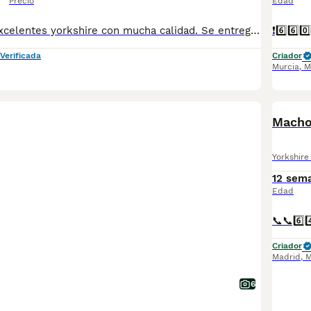
Precio
Edad
PRECIO REAL! Excelentes yorkshire con mucha calidad. Se entregan vacunados, desparasitados y con su cartilla veterinaria
Verificada
Criador
Murcia
,
M
Macho
Yorkshire 
12 sem
Edad
Criador
Madrid
,
M
6