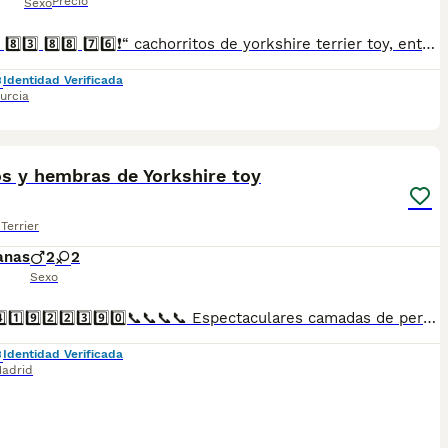
Precio
Sexo
❗6️⃣6️⃣0️⃣ 8️⃣3️⃣ 8️⃣8️⃣ 7️⃣6️⃣❗“ cachorritos de yorkshire terrier toy, entregamos vacunados desparasitados con cartilla veterinaria, microchip,pasaporte y contrato de garantia de compra..”
Identidad Verificada
urcia
2
s y hembras de Yorkshire toy
Terrier
anas
2
2
Sexo
📞📞6️⃣4️⃣1️⃣9️⃣2️⃣2️⃣3️⃣9️⃣0️⃣📞📞📞📞 Espectaculares camadas de perritos de machos y hembras de yorkshire toy nacionales descendientes de las mejores líneas de sangre. Disponibles tanto hembras como machos. Las camadas están bajo supervisión veterinaria desde su nacimiento hasta que son entregadas a su nueva familia. Criados por un equipo de profesionales y mejores personas que, con más de 20 años de experiencia , cuidan a los animales por vocación, aplicando una cría ética y responsable para que cada cachorro se desarrolle con la mejor salud y con un buen temperamento. Todos los cachorritos se entregan con unos dos meses y medio de edad y sus vacunas correspondientes, desparasitados interna y externamente, con certificado de salud, y garantía tanto por enfermedad vírica como congénito genética. Posibilidad de entregar en toda España mediante transporte propio preparado para animales y con chofer privado. Los precios pueden variar según las características y morfología de cada cachorro. Añádenos al whats app o llámanos, y encantados atenderemos todas tus dudas y consultas. Teléfono / Whats app: 641 92 23 90
Identidad Verificada
adrid