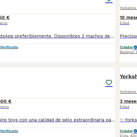
Yorkshire 
50 €
10 mes
ecio
Edad
Contactad a WhatsApp preferiblemente. Disponibles 2 machos de Yorkshire toy. Se entregan vacunados, desparasitados, con cartilla sanitaria, microchip y contrato de garantía. Criados en ambiente familiar muy cuidados.
Verificada
Criador
Badajoz
,
1
Yorksh
Yorkshire 
600 €
3 mese
recio
Edad
Preciosos Yorkshire toys con una calidad de pelo extraordinaria patas cortas chatos papas miniaturas se entregan con vacunas de presentación pasaporte y microchip somos un criadero familiar donde cuidamos y mimamos a nuestros cachorros puede venir a recoger y también hacemos envíos y puede pagar a contrareembolso cuando lo reciba para más información y vídeos pueden contactar al teléfono 600881366
Verificada
Criador
Elda
,
Ali