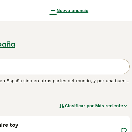
Nuevo anuncio
paña
o en España sino en otras partes del mundo, y por una buena
an fácilmente en el estilo de vida de sus dueños, ya sea
Yorkie es pequeño de estatura y tiene un hermoso pelaje
omerse el mundo.
Clasificar por
Más reciente
nformación sobre esta raza de perro.
1
ire toy