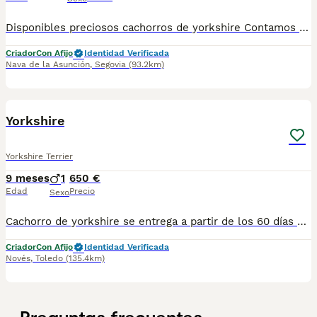
Disponibles preciosos cachorros de yorkshire Contamos con hembras y machos. Somos un criadero familiar y te ofrecemos la posibilidad de venir a conocer a los cachorros en persona o mediante videollamada. Entregamos a los cachorros con todo en regla: • Vacunas correspondientes a su edad • Desparasitación interna y externa • Cartilla sanitaria • Revisión veterinaria • Pasaporte • Microchip • Contrato de adopción con garantías Realizamos entregas en toda la península, incluyendo: Galicia, Cantabria, País Vasco, Barcelona, Zaragoza, Huesca, Valencia, Castilla-La Mancha, Castilla y León, , Murcia y Andalucía. Para cualquier consulta o para recibir fotos y vídeos de los cachorros, no dudes en contactarnos. También puedes ver más en nuestro perfil: [@cachorrospippiespremium]. 📞 Teléfono y WhatsApp: Mostrar número de teléfono Atendemos de lunes a domingo. Preguntar por Carla. ¡Estaremos encantados de ayudarte!
Criador
Con Afijo
Identidad Verificada
Nava de la Asunción
,
Segovia
(93.2km)
2
Yorkshire
Yorkshire Terrier
9 meses
1
650 €
Edad
Precio
Sexo
Cachorro de yorkshire se entrega a partir de los 60 días con las vacunas y desparasitsciones correspondientes a su edad. Para más información escribanos al 698979889
Criador
Con Afijo
Identidad Verificada
Novés
,
Toledo
(135.4km)