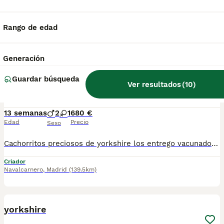
Yorsay toy con una calidad increíble 2 machitos guapisimos los cuales te están esperando para formar parte de tu vida
Criador
Identidad Verificada
Rango de edad
Medina de Rioseco
,
Valladolid
(124.4km)
1
Generación
Preciosos cachorros de yorkshire
Guardar búsqueda
Ver resultados
(
10
)
Yorkshire Terrier
13 semanas
2
1
680 €
Edad
Precio
Sexo
Cachorritos preciosos de yorkshire los entrego vacunados desparasitados ,cartilla veterinaria los enseño sin compromiso ninguno
Criador
Navalcarnero
,
Madrid
(139.5km)
1
yorkshire