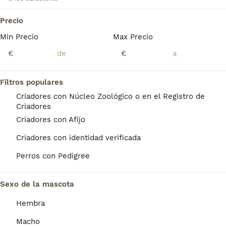
Precio
Yorsay toy
Min Precio
Max Precio
Yorkshire Terrier
€
€
11 semanas
1
1
800 €
Edad
Precio
Sexo
Filtros populares
Impresionantes yorsay toy, 1 macho y 1 hembra Fotos reales Precios reales SIN ENGAÑOS EL MACHO 800 Y LA HEMBRA 1100
Criadores con Núcleo Zoológico o en el Registro de
Criadores
Criador
Identidad Verificada
Criadores con Afijo
Medina de Rioseco
,
Valladolid
(123.8km)
Criadores con identidad verificada
2
Perros con Pedigree
Yorsay toy
Sexo de la mascota
Yorkshire Terrier
11 semanas
2
800 €
Hembra
Edad
Precio
Sexo
Macho