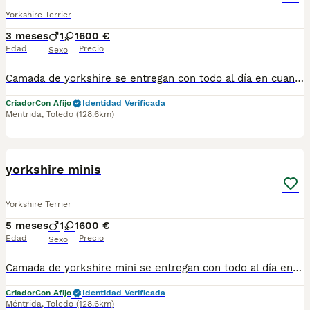
Yorkshire Terrier
3 meses
1
1
600 €
Edad
Precio
Sexo
Camada de yorkshire se entregan con todo al día en cuanto a vacunación, desparasitación interna y externa, microchip y pasaporte con procedencia lícita de centro canino profesional. Revisión veterinaria. Nos dedicamos profesionalmente al mundo del cachorro desde hace más de 17 años ,centro canino del Valle caprice, es nuestro nombre , criadores profesionales , residencia canina y veterinarios, que mejor sitio para adquirir tu nuevo miembro familiar. Núcleo de cria ES450990000078 Pueden encontrarnos de igual modo en la pagina oficial de la canina de España como uno de los pocos criadores recomendados y registrados , www.rsce.es Los precios son desde más IVA según cachorro, camada y época. Pregunten disponibilidad y precios Pregunten sin compromiso , y le damos cita para venir a ver a los peques a nuestro centro canino, pueden ver nuestras referencias como mejor criadero en Google , y redes sociales así como en nuestra web Web www.delvallecaprice.com
Criador
Con Afijo
Identidad Verificada
Méntrida
,
Toledo
(128.6km)
1
yorkshire minis
Yorkshire Terrier
5 meses
1
1
600 €
Edad
Precio
Sexo
Camada de yorkshire mini se entregan con todo al día en cuanto a vacunación, desparasitación interna y externa, microchip y pasaporte con procedencia lícita de centro canino profesional. Revisión veterinaria. Nos dedicamos profesionalmente al mundo del cachorro desde hace más de 15 años ,centro canino del Valle caprice, es nuestro nombre , criadores profesionales , residencia canina y veterinarios, que mejor sitio para adquirir tu nuevo miembro familiar. Pueden encontrarnos de igual modo en la pagina oficial de la canina de España como uno de los pocos criadores recomendados y registrados , www.rsce.es Los precios son desde más IVA según cachorro, camada y época. Pregunten sin compromiso , y le damos cita para venir a ver a los peques a nuestro centro canino, pueden ver nuestras referencias como mejor criadero en Google , y redes sociales así como en nuestra web Web www.delvallecaprice.com
Criador
Con Afijo
Identidad Verificada
Méntrida
,
Toledo
(128.6km)