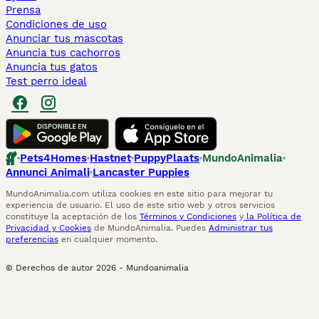
Prensa
Condiciones de uso
Anunciar tus mascotas
Anuncia tus cachorros
Anuncia tus gatos
Test perro ideal
Pets4Homes
Hastnet
PuppyPlaats
MundoAnimalia
Annunci Animali
Lancaster Puppies
MundoAnimalia.com utiliza cookies en este sitio para mejorar tu
experiencia de usuario. El uso de este sitio web y otros servicios
constituye la aceptación de los
Términos y Condiciones
y
la Política de
Privacidad y Cookies
de MundoAnimalia. Puedes
Administrar tus
preferencias
en cualquier momento.
© Derechos de autor
2026
-
Mundoanimalia