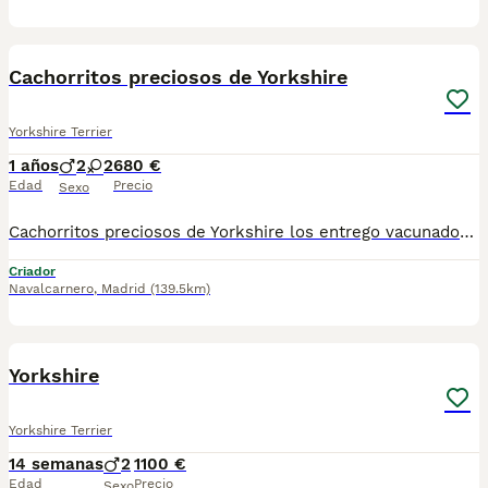
1
Cachorritos preciosos de Yorkshire
Yorkshire Terrier
1 años
2
2
680 €
Edad
Precio
Sexo
Cachorritos preciosos de Yorkshire los entrego vacunados desparasitado los enseño en mi casa sin ningun compromiso 697 93 77 96
Criador
Navalcarnero
,
Madrid
(139.5km)
2
1
Yorkshire
Yorkshire Terrier
14 semanas
2
1100 €
Edad
Precio
Sexo