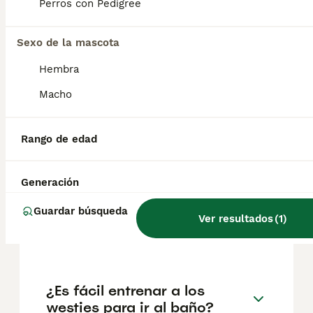
pueden variar según factores como el
Perros con Pedigree
pedigrí, la reputación del criador y la
ubicación.
Sexo de la mascota
Hembra
¿Pueden los westies
quedarse solos durante 8
Macho
horas?
Rango de edad
¿Los westies pierden pelo?
Generación
Guardar búsqueda
¿Cuánto suele vivir un
Ver resultados
(
1
)
westie?
¿Es fácil entrenar a los
westies para ir al baño?