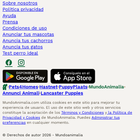
Sobre nosotros
Politica privacidad
Ayuda
Prensa
Condiciones de uso
Anunciar tus mascotas
Anuncia tus cachorros
Anuncia tus gatos
Test perro ideal
Pets4Homes
Hastnet
PuppyPlaats
MundoAnimalia
Annunci Animali
Lancaster Puppies
MundoAnimalia.com utiliza cookies en este sitio para mejorar tu
experiencia de usuario. El uso de este sitio web y otros servicios
constituye la aceptación de los
Términos y Condiciones
y
la Política de
Privacidad y Cookies
de MundoAnimalia. Puedes
Administrar tus
preferencias
en cualquier momento.
© Derechos de autor
2026
-
Mundoanimalia