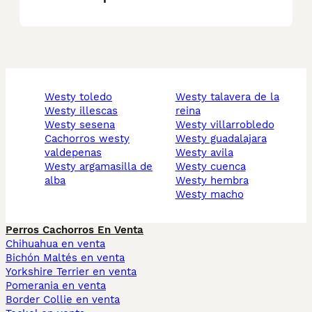
westy toledo
westy talavera de la
westy illescas
reina
westy sesena
westy villarrobledo
cachorros westy
westy guadalajara
valdepenas
westy avila
westy argamasilla de
westy cuenca
alba
westy hembra
westy macho
Perros Cachorros En Venta
Chihuahua en venta
Bichón Maltés en venta
Yorkshire Terrier en venta
Pomerania en venta
Border Collie en venta