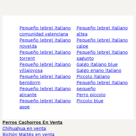
pequeño lebrel italiano
pequeño lebrel italiano
comunidad valenciana
altea
pequeño lebrel italiano
pequeño lebrel italiano
novelda
calpe
pequeño lebrel italiano
pequeño lebrel italiano
torrent
sagunto
pequeño lebrel italiano
galgo italiano blue
villajoyosa
galgo enano italiano
pequeño lebrel italiano
piccolo italiano
benidorm
pequeño lebrel italiano
pequeño lebrel italiano
pequeño
alicante
perro piccolo
pequeño lebrel italiano
piccolo blue
aspe
Perros Cachorros En Venta
Chihuahua en venta
Bichón Maltés en venta