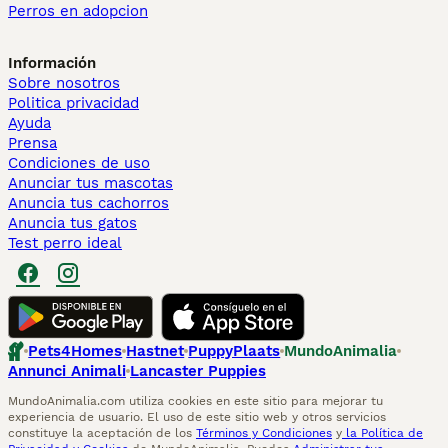
Perros en adopcion
Información
Sobre nosotros
Politica privacidad
Ayuda
Prensa
Condiciones de uso
Anunciar tus mascotas
Anuncia tus cachorros
Anuncia tus gatos
Test perro ideal
Pets4Homes
Hastnet
PuppyPlaats
MundoAnimalia
Annunci Animali
Lancaster Puppies
MundoAnimalia.com utiliza cookies en este sitio para mejorar tu
experiencia de usuario. El uso de este sitio web y otros servicios
constituye la aceptación de los
Términos y Condiciones
y
la Política de