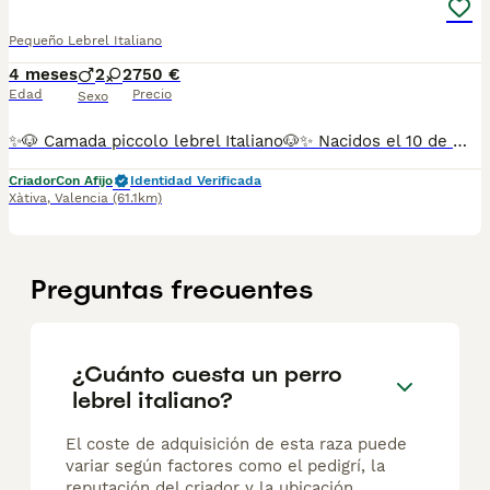
Pequeño Lebrel Italiano
4 meses
2
2
750 €
Edad
Precio
Sexo
✨🐶 Camada piccolo lebrel Italiano🐶✨ Nacidos el 10 de marzo, criados con todo el cariño en un entorno familiar y cuidadosamente socializados desde sus primeros días. ✅ Cría familiar ✅ Núcleo Zoológico autorizado ✅ Pedigree incluido ✅ Vacunas al día según su edad ✅ Desparasitados ✅ Revisados por veterinario ✅ Acostumbrados a la convivencia en casa Nuestros ejemplares proceden de líneas seleccionadas. Los padres participan regularmente en concursos caninos, obteniendo excelentes puntuaciones y destacando por su morfología, carácter y tipicidad racial. El Piccolo Lebrel Italiano es una raza elegante, cariñosa, inteligente y muy apegada a su familia, ideal para quienes buscan un compañero excepcional. 💰 Precio: entre 750 € y 1.300 €,según características y ejemplar. 📍 Para más información, fotografías, vídeos o concertar una visita, no dudes en contactar con nosotros. Solo buscamos hogares responsables donde estos pequeños puedan recibir todo el amor que merecen. ❤️
Criador
Con Afijo
Identidad Verificada
Xàtiva
,
Valencia
(61.1km)
Preguntas frecuentes
¿Cuánto cuesta un perro
lebrel italiano?
El coste de adquisición de esta raza puede
variar según factores como el pedigrí, la
reputación del criador y la ubicación