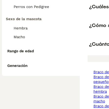
¿Cuáles
Perros con Pedigree
Sexo de la mascota
¿Cómo s
Hembra
Macho
¿Cuánto
Rango de edad
Generación
braco d
braco de weimar
pequeño
braco de weimar
hembra
braco de weimar
macho
braco de weimar