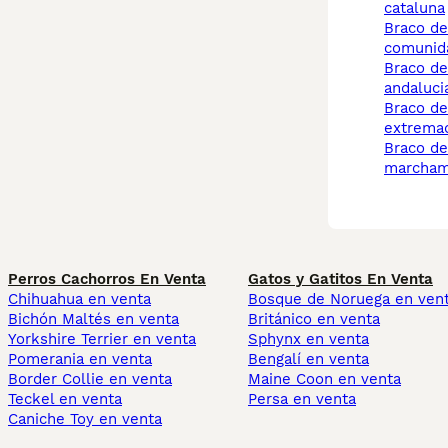
cataluna
braco de weimar
comunida
braco de weimar
andaluci
braco de weimar
extrema
braco de weimar
marcham
Perros Cachorros En Venta
Gatos y Gatitos En Venta
Chihuahua en venta
Bosque de Noruega en ven
Bichón Maltés en venta
Británico en venta
Yorkshire Terrier en venta
Sphynx en venta
Pomerania en venta
Bengalí en venta
Border Collie en venta
Maine Coon en venta
Teckel en venta
Persa en venta
Caniche Toy en venta