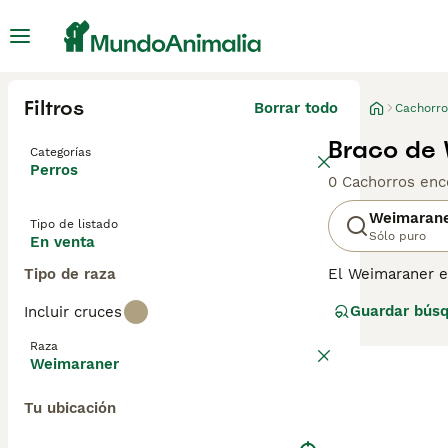
Filtros
Borrar todo
Cachorro
Braco de 
Categorías
Perros
0 Cachorros enc
Weimaran
Tipo de listado
Sólo puro
En venta
Tipo de raza
El Weimaraner e
muy apreciados p
Guardar bús
Incluir cruces
mejor opción pa
dueño no es el a
Raza
personas que lid
Weimaraner
Lee nuestra
pág
Tu ubicación