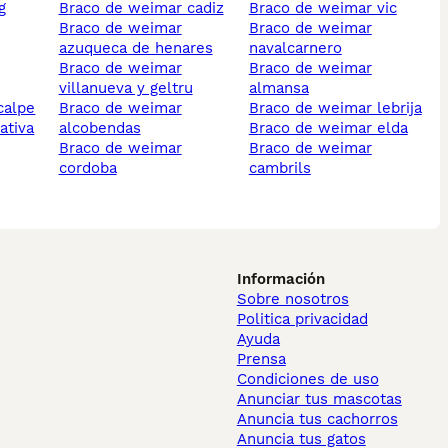
g
braco de weimar cadiz
braco de weimar vic
braco de weimar
braco de weimar
azuqueca de henares
navalcarnero
braco de weimar
braco de weimar
villanueva y geltru
almansa
calpe
braco de weimar
braco de weimar lebrija
ativa
alcobendas
braco de weimar elda
braco de weimar
braco de weimar
cordoba
cambrils
Información
Sobre nosotros
Politica privacidad
Ayuda
Prensa
Condiciones de uso
Anunciar tus mascotas
Anuncia tus cachorros
Anuncia tus gatos