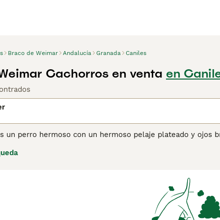
s
Braco de Weimar
Andalucía
Granada
Caniles
Weimar Cachorros en venta
en Canil
ontrados
er
s un perro hermoso con un hermoso pelaje plateado y ojos br
or sus habilidades de caza y por el hecho de ser perros de f
queda
ra los dueños de perros primerizos, ya que los Weimaraner s
lfa del grupo, lo que los lleva a mostrar el lado más domina
eran vidas activas al aire libre y que quieren un compañero c
ina de consejos de compra de Weimaraner
para obtener infor