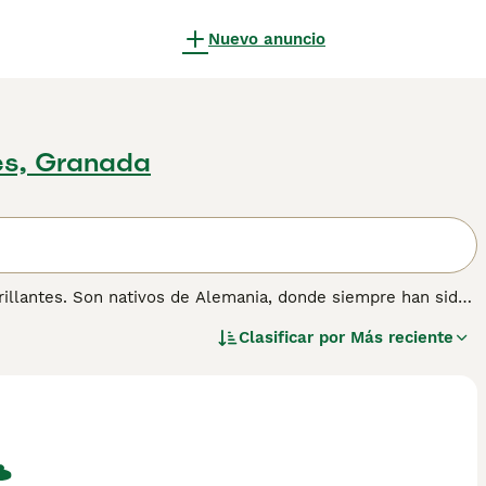
Nuevo anuncio
es, Granada
illantes. Son nativos de Alemania, donde siempre han sido
amilia maravillosamente leales. Sin embargo, no son la
Clasificar por
Más reciente
on muy inteligentes y se dan cuenta rápidamente cuando el
nte de su naturaleza. Son mucho más felices viviendo con
anino fuerte a su lado.
mación sobre esta raza de perro.