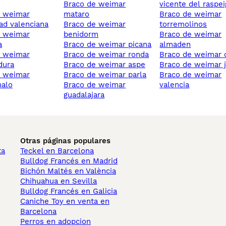
braco de weimar
vicente del raspei
mataro
braco de weimar
d valenciana
braco de weimar
torremolinos
benidorm
braco de weimar
a
braco de weimar picana
almaden
braco de weimar ronda
braco de weimar 
dura
braco de weimar aspe
braco de weimar j
braco de weimar parla
braco de weimar
alo
braco de weimar
valencia
guadalajara
Otras páginas populares
ta
Teckel en Barcelona
Bulldog Francés en Madrid
Bichón Maltés en València
Chihuahua en Sevilla
Bulldog Francés en Galicia
Caniche Toy en venta en
Barcelona
Perros en adopcion