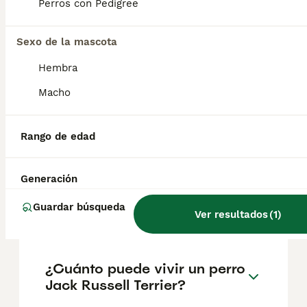
Perros con Pedigree
ubicación.
Sexo de la mascota
¿Son cariñosos los Jack
Hembra
Russell?
Macho
¿Cuánto come un cachorro
Rango de edad
de jack russell?
Generación
¿Qué enfermedades sufren
Guardar búsqueda
los Jack Russell?
Ver resultados
(
1
)
¿Cuánto puede vivir un perro
Jack Russell Terrier?