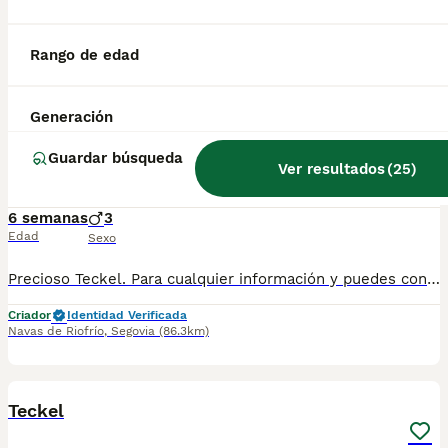
Teckel!! Para cualquier información pueden contactar conmigo en el WhatsApp 632 109 444 y te ayudaré a encontrar tu amigo peludo perfecto❤️
Criador
Identidad Verificada
Rango de edad
Navas de Riofrío
,
Segovia
(86.3km)
1
1
Generación
Teckel
Guardar búsqueda
Ver resultados
(
25
)
Teckel
6 semanas
3
Edad
Sexo
Precioso Teckel. Para cualquier información y puedes contactar conmigo en el teléfono 632 109 444.
Criador
Identidad Verificada
Navas de Riofrío
,
Segovia
(86.3km)
1
1
Teckel