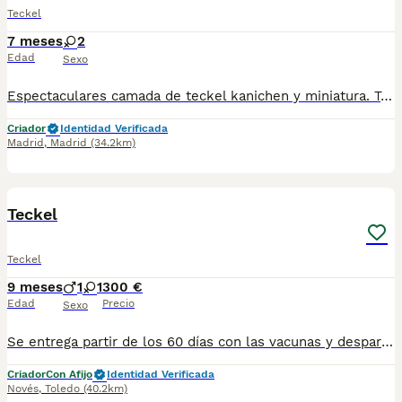
Teckel
7 meses
2
Edad
Sexo
Espectaculares camada de teckel kanichen y miniatura. Todos los cachorritos se entregan con unos dos meses y medio de edad y sus vacunas correspondientes, desparasitados interna y externamente, con certificado de salud, y garantía tanto por enfermedad vírica como congénito genética. Posibilidad de entregar en toda España mediante transporte propio preparado para animales y con chofer privado. Los precios pueden variar según las características y morfología de cada cachorro. Añádenos al whats app o llámanos, y encantados atenderemos todas tus dudas y consultas. Teléfono / Whats app: 641 92 23 90
Criador
Identidad Verificada
Madrid
,
Madrid
(34.2km)
2
Teckel
Teckel
9 meses
1
1
300 €
Edad
Precio
Sexo
Se entrega partir de los 60 días con las vacunas y desparasitsciones correspondientes a su edad. 698979889 para más información En el precio n es incluido el iva
Criador
Con Afijo
Identidad Verificada
Novés
,
Toledo
(40.2km)