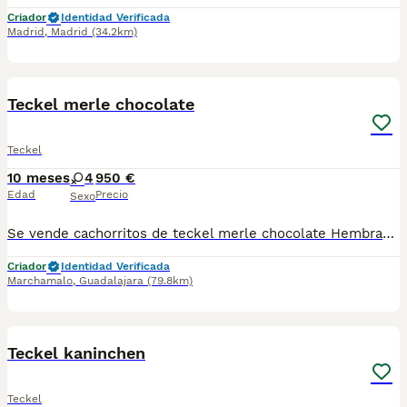
Criador
Identidad Verificada
Madrid
,
Madrid
(34.2km)
2
Teckel merle chocolate
Teckel
10 meses
4
950 €
Edad
Precio
Sexo
Se vende cachorritos de teckel merle chocolate Hembras.. Listas para entregar Se entrega con cartilla pasaporte Desparasitaciones al día Vacunas correspondientes a su edad Para más información escribe al whatsapp de 616121781
Criador
Identidad Verificada
Marchamalo
,
Guadalajara
(79.8km)
3
Teckel kaninchen
Teckel