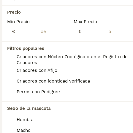
BOOST
teckel
Precio
Min Precio
Max Precio
Teckel
€
€
9 semanas
2
3
600 €
Edad
Precio
Sexo
Filtros populares
se entregan a partir de los 60 dias con las vacunas y desparasitaciones correspondientes a su edad. No dudes en llamarnos al 698979889 y le pasaremos la informacion necesaria. las fotos no corresponde a los cachorros
Criadores con Núcleo Zoológico o en el Registro de
Criadores
Criador
Con Afijo
Identidad Verificada
Novés
,
Toledo
(39.7km)
Criadores con Afijo
1
1
Criadores con identidad verificada
TODOS LOS ANUNCIOS
Teckel
Perros con Pedigree
Teckel
Sexo de la mascota
4 semanas
3
Hembra
Edad
Sexo
Macho