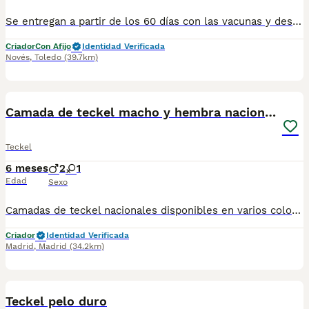
Se entregan a partir de los 60 días con las vacunas y desparasitaciones correspondiente a su edad Las fotos no corresponde con los cachorros llámenos y le mandamos las actuales Escribanos al 698979889
Criador
Con Afijo
Identidad Verificada
Novés
,
Toledo
(39.7km)
1
3
Camada de teckel macho y hembra nacionales
Teckel
6 meses
2
1
Edad
Sexo
Camadas de teckel nacionales disponibles en varios colores y tonalidades. Machos y hembras. Criadores responsables y familiares. Se entregan a partir de 2 meses de edad y sus vacunas correspondientes, desparasitados. Todos los cachorros son descendientes de las mejores líneas nacionales. Se entregan en toda España con transporte de alta calidad preparado para animales, van en vehículo climatizado con chófer particular a cargo del comprador. Si tienes dudas o consultas sobre la raza, podemos resolver tus dudas por whats app ;) Abogamos por una cría nacional (no en países del este) en un ambiente familiar con personas con vocación en una cría ética y responsable, y que por encima de todo, aman a los animales Teléfono / Whats app: 641 92 23 90
Criador
Identidad Verificada
Madrid
,
Madrid
(34.2km)
1
PRO
Teckel pelo duro