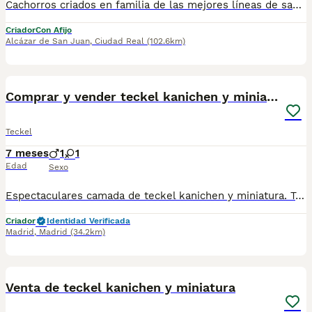
Cachorros criados en familia de las mejores líneas de sangre, excelente pedigree , 25 años de experiencia , NO TIENDA.
Criador
Con Afijo
Alcázar de San Juan
,
Ciudad Real
(102.6km)
1
2
Comprar y vender teckel kanichen y miniatura
Teckel
7 meses
1
1
Edad
Sexo
Espectaculares camada de teckel kanichen y miniatura. Todos los cachorritos se entregan con unos dos meses y medio de edad y sus vacunas correspondientes, desparasitados interna y externamente, con certificado de salud, y garantía tanto por enfermedad vírica como congénito genética. Posibilidad de entregar en toda España mediante transporte propio preparado para animales y con chofer privado. Los precios pueden variar según las características y morfología de cada cachorro. Añádenos al whats app o llámanos, y encantados atenderemos todas tus dudas y consultas. Teléfono / Whats app: 641 92 23 90
Criador
Identidad Verificada
Madrid
,
Madrid
(34.2km)
2
1
Venta de teckel kanichen y miniatura