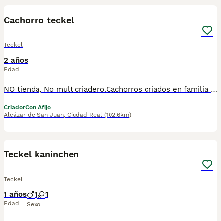
Cachorro teckel
Teckel
2 años
Edad
NO tienda, No multicriadero.Cachorros criados en familia de las mejores lineas de sangre, 25 años de experiencia.
Criador
Con Afijo
Alcázar de San Juan
,
Ciudad Real
(102.6km)
1
1
Teckel kaninchen
Teckel
1 años
1
1
Edad
Sexo