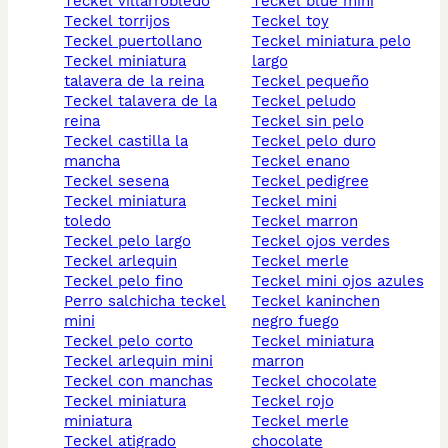
teckel villarrobledo
teckel blue mini
teckel torrijos
teckel toy
teckel puertollano
teckel miniatura pelo
teckel miniatura
largo
talavera de la reina
teckel pequeño
teckel talavera de la
teckel peludo
reina
teckel sin pelo
teckel castilla la
teckel pelo duro
mancha
teckel enano
teckel sesena
teckel pedigree
teckel miniatura
teckel mini
toledo
teckel marron
teckel pelo largo
teckel ojos verdes
teckel arlequin
teckel merle
teckel pelo fino
teckel mini ojos azules
perro salchicha teckel
teckel kaninchen
mini
negro fuego
teckel pelo corto
teckel miniatura
teckel arlequin mini
marron
teckel con manchas
teckel chocolate
teckel miniatura
teckel rojo
miniatura
teckel merle
teckel atigrado
chocolate