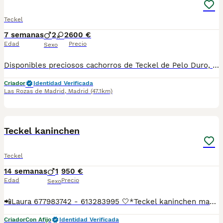
Teckel
7 semanas
2
2
600 €
Edad
Precio
Sexo
Disponibles preciosos cachorros de Teckel de Pelo Duro, criados en ambiente familiar y acostumbrados al contacto diario. Muy sociables, cariñosos y con el carácter valiente y divertido que caracteriza a la raza. Procedentes de padres seleccionados por salud, morfología y temperamento. Cachorros equilibrados y perfectamente adaptados a la convivencia familiar. Se entregan con: ✔ Microchip ✔ Pasaporte veterinario ✔ Mínimo dos vacunas ✔ Desparasitaciones al día ✔ Contrato y asesoramiento El Teckel de Pelo Duro destaca por su inteligencia, personalidad y gran apego a sus propietarios. Una raza ideal tanto para compañía como para personas activas. Posibilidad de envío a toda España, incluidas Baleares y Canarias. Contactar por teléfono o WhatsApp para fotos, vídeos y disponibilidad.
Criador
Identidad Verificada
Las Rozas de Madrid
,
Madrid
(47.1km)
3
2
Teckel kaninchen
Teckel
14 semanas
1
950 €
Edad
Precio
Sexo
📲Laura 677983742 - 613283995 🤍*Teckel kaninchen macho negro fuego*🤍 ¿Buscas un nuevo compañero para tu hogar? ❤️ Tenemos preciosos cachorros listos para encontrar una familia responsable. ✅ Vacunados ✅ Desparasitados ✅ Cartilla sanitaria ✅ Garantías incluidas ✅ Máxima atención y cuidado Se hacen envíos a toda España: Andalucía: Almería, Cádiz, Córdoba, Granada, Huelva, Jaén, Málaga, Sevilla.Aragón: Huesca, Teruel, Zaragoza.Asturias: Oviedo.Baleares: Palma.Canarias: Las Palmas de Gran Canaria, Santa Cruz de Tenerife.Cantabria: Santander.Castilla-La Mancha: Albacete, Ciudad Real, Cuenca, Guadalajara, Toledo.Castilla y León: Ávila, Burgos, León, Palencia, Salamanca, Segovia, Soria, Valladolid, Zamora.Cataluña: Barcelona, Gerona (Girona), Lérida (Lleida), Tarragona.Comunidad Valenciana: Alicante, Castellón de la Plana, Valencia.Extremadura: Badajoz, Cáceres.Galicia: La Coruña (A Coruña), Lugo, Orense (Ourense), Pontevedra.La Rioja: Logroño.Madrid: Madrid.Murcia: Murcia.Navarra: Pamplona.País Vasco: Bilbao (Vizcaya), San Sebastián (Guipúzcoa), Vitoria (Álava). 🐾 Cachorros sanos, sociables y criados con mucho cariño. 📲 ¡Pregunta sin compromiso por disponibilidad, fotos y precios por mensaje privado!
Criador
Con Afijo
Identidad Verificada