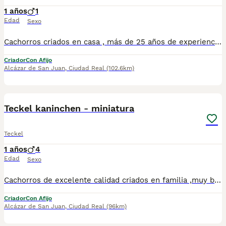
1 años
1
Edad
Sexo
Cachorros criados en casa , más de 25 años de experiencia. NO tienda, NO multicriadero, muy buenas lineas de sangre , excelente calidad precio, se entregan con todas las vacunas y desparasitaciones correspondientes a su edad.
Criador
Con Afijo
Alcázar de San Juan
,
Ciudad Real
(102.6km)
1
Teckel kaninchen - miniatura
Teckel
1 años
4
Edad
Sexo
Cachorros de excelente calidad criados en familia ,muy buenas líneas de sangre , NO somos tienda ni multicriadero
Criador
Con Afijo
Alcázar de San Juan
,
Ciudad Real
(96km)
3