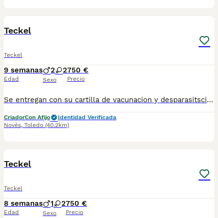
10
Teckel
Teckel
9 semanas
2
2
750 €
Edad
Precio
Sexo
Se entregan con su cartilla de vacunacion y desparasitsciones correspondiente a su edad Para más información escribanos al 698979889 las fotos no se corresponden a los cachorros ya que son muy pequeños aun pero escribanos y le mandamos las fotos de ellos actualemente
Criador
Con Afijo
Identidad Verificada
Novés
,
Toledo
(40.2km)
3
Teckel
Teckel
8 semanas
1
2
750 €
Edad
Precio
Sexo