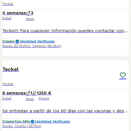
Teckel
4 semanas
3
Edad
Sexo
Teckel!! Para cualquier información puedes contactar conmigo en el 632 109 444 tanto llamada como vía WhatsApp.
Criador
Identidad Verificada
Navas de Riofrío
,
Segovia
(86.3km)
2
Teckel
Teckel
8 semanas
1
1
350 €
Edad
Precio
Sexo
Se entregan a partir de los 60 días con las vacunas y desparasitaciones correspondiente a su edad. No dudes en preguntarnos la foto no es la del cachorro llámenos y le mandamos la actual
Criador
Con Afijo
Identidad Verificada
Novés
,
Toledo
(39.7km)