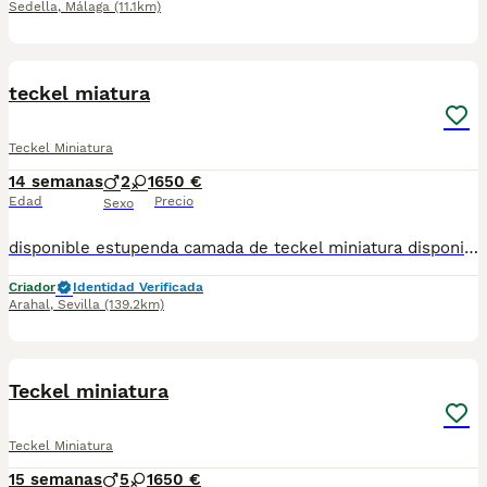
Sedella
,
Málaga
(11.1km)
12
teckel miatura
Teckel Miniatura
14 semanas
2
1
650 €
Edad
Precio
Sexo
disponible estupenda camada de teckel miniatura disponible hay tanto macho como hembras color chocolate un color muy especial en esta raza con una morfologia impresionante estan vacunados desparasitado y con la cartilla del veterinario hacemos envio a toda españa con posibilidad de contrarembolso llamanos y te informamos cachorros criado en ambiente familiar
Criador
Identidad Verificada
Arahal
,
Sevilla
(139.2km)
21
Teckel miniatura
Teckel Miniatura
15 semanas
5
1
650 €