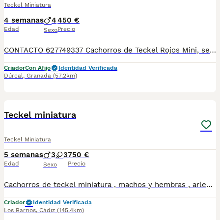
Teckel Miniatura
4 semanas
4
450 €
Edad
Precio
Sexo
CONTACTO 627749337 Cachorros de Teckel Rojos Mini, se entregan vacunados, desparasitados con su cartilla veterinaria. Criador profesional con afijo de la RSCE y FCI Centro de cria autorizado con núcleo zoológico Registro de criador autorizado
Criador
Con Afijo
Identidad Verificada
Dúrcal
,
Granada
(57.2km)
9
1
Teckel miniatura
Teckel Miniatura
5 semanas
3
3
750 €
Edad
Precio
Sexo
Cachorros de teckel miniatura , machos y hembras , arlequin chocolate ,arlequin , plata , chocolate solido y negro y fuego sólido , se entregarán desparasitados y vacunados con arreglo.a su edad , criados en ambiente familiar , totalmente sociavilizados . Precio según colores , a partir de 750 €
Criador
Identidad Verificada
Los Barrios
,
Cádiz
(145.4km)