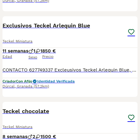
Dúrcal
,
Granada
(57.2km)
5
Exclusivos Teckel Arlequin Blue
Teckel Miniatura
11 semanas
1
1
850 €
Edad
Precio
Sexo
CONTACTO 627749337 Excleusivos Teckel Arlequin Blue, se entregan vacunados, desparasitados con su cartilla veterinaria. Criador profesional con afijo de la RSCE y FCI Centro de cria autorizado con núcleo zoológico Registro de criador autorizado
Criador
Con Afijo
Identidad Verificada
Dúrcal
,
Granada
(57.2km)
1
1
Teckel chocolate
Teckel Miniatura
8 semanas
2
1
500 €