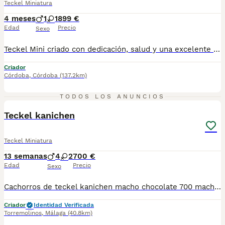
Teckel Miniatura
4 meses
1
1
899 €
Edad
Precio
Sexo
Teckel Mini criado con dedicación, salud y una excelente socialización desde sus primeras semanas de vida, estaremos encantados de ayudarte. 🚚 Realizamos entregas en toda España, con especial frecuencia en Andalucía: Sevilla, Málaga, Cádiz, Córdoba, Granada, Jaén, Huelva y Almería. También entregamos habitualmente en Marbella, Jerez de la Frontera, Estepona, Fuengirola, Benalmádena, Mijas, Dos Hermanas y cualquier punto de España. Entrega 100% a contrarreembolso. No tendrás que adelantar el importe del cachorro. Lo recibirás en la puerta de tu casa mediante transporte especializado y podrás comprobar que todo está correcto antes de realizar el pago. Nuestros cachorros se entregan: ✅ Vacunados y desparasitados según su edad. ✅ Con microchip, cartilla veterinaria y documentación al día. ✅ Revisados veterinariamente antes de salir de nuestras instalaciones. ✅ Procedentes de excelentes líneas, seleccionadas por salud, carácter y morfología. ✅ Perfectamente socializados y acostumbrados al contacto diario con personas. ✅ Iniciados en el aprendizaje para hacer sus necesidades sobre empapador, facilitando su adaptación al nuevo hogar.670864332...
Criador
Córdoba
,
Córdoba
(137.2km)
1
TODOS LOS ANUNCIOS
ADVANCED
Teckel kanichen
Teckel Miniatura
13 semanas
4
2
700 €
Edad
Precio
Sexo
Cachorros de teckel kanichen macho chocolate 700 macho merli 900 macho negro 500 hembra negra 700 hembra chocolate 900
Criador
Identidad Verificada
Torremolinos
,
Málaga
(40.8km)