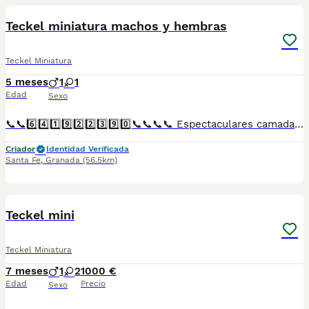
Teckel miniatura machos y hembras
Teckel Miniatura
5 meses
1
1
Edad
Sexo
📞📞6️⃣4️⃣1️⃣9️⃣2️⃣2️⃣3️⃣9️⃣0️⃣📞📞📞📞 Espectaculares camadas de perritos de Teckel miniatura descendientes de las mejores líneas de sangre. Disponibles tanto hembras como machos. Las camadas están bajo supervisión veterinaria desde su nacimiento hasta que son entregadas a su nueva familia. Criados por un equipo de profesionales y mejores personas que, con más de 20 años de experiencia , cuidan a los animales por vocación, aplicando una cría ética y responsable para que cada cachorro se desarrolle con la mejor salud y con un buen temperamento. Todos los cachorritos se entregan con unos dos meses y medio de edad y sus vacunas correspondientes, desparasitados interna y externamente, con certificado de salud, y garantía tanto por enfermedad vírica como congénito genética. Posibilidad de entregar en toda España mediante transporte propio preparado para animales y con chofer privado. Los precios pueden variar según las características y morfología de cada cachorro. Añádenos al whats app o llámanos, y encantados atenderemos todas tus dudas y consultas. Teléfono / Whats app: 641 92 23 90
Criador
Identidad Verificada
Santa Fe
,
Granada
(56.5km)
2
Teckel mini
Teckel Miniatura
7 meses
1
2
1000 €
Edad
Precio
Sexo