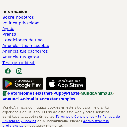
Información
Sobre nosotros
Politica privacidad
Ayuda
Prensa
Condiciones de uso
Anunciar tus mascotas
Anuncia tus cachorros
Anuncia tus gatos
Test perro ideal
Pets4Homes
Hastnet
PuppyPlaats
MundoAnimalia
Annunci Animali
Lancaster Puppies
MundoAnimalia.com utiliza cookies en este sitio para mejorar tu
experiencia de usuario. El uso de este sitio web y otros servicios
constituye la aceptación de los
Términos y Condiciones
y
la Política de
Privacidad y Cookies
de MundoAnimalia. Puedes
Administrar tus
preferencias
en cualquier momento.