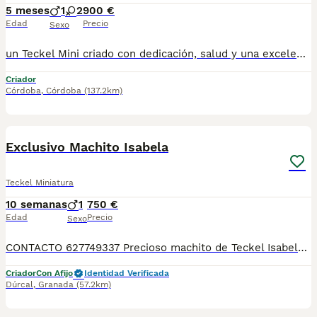
5 meses
1
2
900 €
Edad
Precio
Sexo
un Teckel Mini criado con dedicación, salud y una excelente socialización desde sus primeras semanas de vida, estaremos encantados de ayudarte. 🚚 Realizamos entregas en toda España, con especial frecuencia en Andalucía: Sevilla, Málaga, Cádiz, Córdoba, Granada, Jaén, Huelva y Almería. También entregamos habitualmente en Marbella, Jerez de la Frontera, Estepona, Fuengirola, Benalmádena, Mijas, Dos Hermanas y cualquier punto de España. Entrega 100% a contrarreembolso. No tendrás que adelantar el importe del cachorro. Lo recibirás en la puerta de tu casa mediante transporte especializado y podrás comprobar que todo está correcto antes de realizar el pago. Nuestros cachorros se entregan: ✅ Vacunados y desparasitados según su edad. ✅ Con microchip, cartilla veterinaria y documentación al día. ✅ Revisados veterinariamente antes de salir de nuestras instalaciones. ✅ Procedentes de excelentes líneas, seleccionadas por salud, carácter y morfología. ✅ Perfectamente socializados y acostumbrados al contacto diario con personas. ✅ Iniciados en el aprendizaje para hacer sus necesidades sobre empapador, facilitando su adaptación al nuevo hogar.670864332
Criador
Córdoba
,
Córdoba
(137.2km)
3
Exclusivo Machito Isabela
Teckel Miniatura
10 semanas
1
750 €
Edad
Precio
Sexo
CONTACTO 627749337 Precioso machito de Teckel Isabela, se entregan vacunados, desparasitados con su cartilla veterinaria. Criador profesional con afijo de la RSCE y FCI Centro de cria autorizado con núcleo zoológico Registro de criador autorizado
Criador
Con Afijo
Identidad Verificada
Dúrcal
,
Granada
(57.2km)
7