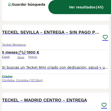
Guardar búsqueda
Ver resultados
(
45
)
Criador
Identidad Verificada
Arahal
,
Sevilla
(139.3km)
1
BOOST
TECKEL SEVILLA - ENTREGA - SIN PAGO POR ADELANTADO
Teckel Miniatura
5 meses
1
1
900 €
Edad
Precio
Sexo
Si buscas un Teckel Mini criado con dedicación, salud y una excelente socialización desde sus primeras semanas de vida, estaremos encantados de ayudarte. 🚚 Realizamos entregas en toda España, con especial frecuencia en Andalucía: Sevilla, Málaga, Cádiz, Córdoba, Granada, Jaén, Huelva y Almería. También entregamos habitualmente en Marbella, Jerez de la Frontera, Estepona, Fuengirola, Benalmádena, Mijas, Dos Hermanas y cualquier punto de España. Entrega 100% a contrarreembolso. No tendrás que adelantar el importe del cachorro. Lo recibirás en la puerta de tu casa mediante transporte especializado y podrás comprobar que todo está correcto antes de realizar el pago. Nuestros cachorros se entregan: ✅ Vacunados y desparasitados según su edad. ✅ Con microchip, cartilla veterinaria y documentación al día. ✅ Revisados veterinariamente antes de salir de nuestras instalaciones. ✅ Procedentes de excelentes líneas, seleccionadas por salud, carácter y morfología. ✅ Perfectamente socializados y acostumbrados al contacto diario con personas. ✅ Iniciados en el aprendizaje para hacer sus necesidades sobre empapador, facilitando su adaptación al nuevo hogar.670864332
Criador
Córdoba
,
Córdoba
(137.2km)
1
BOOST
TECKEL - MADRID CENTRO - ENTREGA