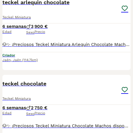
teckel arlequin chocolate
Teckel Miniatura
6 semanas
3
900 €
Edad
Precio
Sexo
🐶✨ ¡Preciosos Teckel Miniatura Arlequín Chocolate Machos disponibles! ✨🐶 Buscan una familia responsable y cariñosa. Son cachorros de Teckel Miniatura Arlequín Chocolate, criados con todas las garantías. ✔ Se entregan con: * Vacunas correspondientes a su edad. * Desparasitaciones al día. * Cartilla veterinaria. * Contrato de garantía. * Procedentes de centro canino autorizado con núcleo zoológico en Jaén. 📍 Centro canino en Jaén. 📞 Más información y reservas: 678 16 74 99. ¡No dejes pasar la oportunidad de llevarte a casa un compañero único y lleno de amor! 🤎🐾
Criador
Jaén
,
Jaén
(114.7km)
7
teckel chocolate
Teckel Miniatura
6 semanas
2
750 €
Edad
Precio
Sexo
🐶✨ ¡Preciosos Teckel Miniatura Chocolate Machos disponibles! ✨🐶 Buscan una familia responsable y cariñosa. Son cachorros de Teckel Miniatura de color chocolate, criados con todas las garantías. ✔ Se entregan con: * Vacunas correspondientes a su edad. * Desparasitaciones al día. * Cartilla veterinaria. * Contrato de garantía. * Procedentes de centro canino autorizado con núcleo zoológico en Jaén. 📍 Centro canino en Jaén. 📞 Más información y reservas: 678 16 74 99. ¡No dejes pasar la oportunidad de llevarte a casa un compañero único y lleno de amor! ❤️🐾