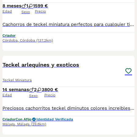
8 meses
1
1
599 €
Edad
Precio
Sexo
Cachorros de teckel miniatura perfectos para cualquier tipo de domicilio , exclusivamente a personas que busquen un miembro mas de la familia , los cachorros se encuentran socializados y libres de cualquier tipo de enfermedad virica y congenita , son una autentica monada , tenemos disponibles machos y hembras , a toda España personalmente 670864332
Criador
Córdoba
,
Córdoba
(137.2km)
7
Teckel arlequines y exoticos
Teckel Miniatura
14 semanas
2
3
800 €
Edad
Precio
Sexo
Preciosos cachorritos teckel diminutos colores increibles ejemplares guapisimos se entregan al día de todo para mas información llámame al 615080706
Criador
Con Afijo
Identidad Verificada
Málaga
,
Málaga
(29.8km)
1
1