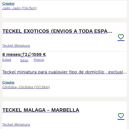
Criador
Jaén
,
Jaén
(114.7km)
4
TECKEL EXOTICOS (ENVIOS A TODA ESPAÑA)
Teckel Miniatura
8 meses
2
1
599 €
Edad
Precio
Sexo
Teckel miniatura para cualquier tipo de domicilio , exclusivamente a personas que busquen un miembro mas de la familia , los cachorros se encuentran socializados y libres de cualquier tipo de enfermedad virica y congenita , son una autentica monada , tenemos disponibles machos y hembras , hacemos entregas a toda España personalmente 670864332
Criador
Córdoba
,
Córdoba
(137.2km)
1
TECKEL MALAGA - MARBELLA
Teckel Miniatura