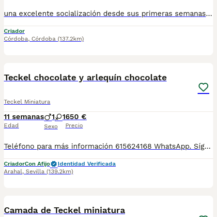
una excelente socialización desde sus primeras semanas de vida, estaremos encantados de ayudarte. 🚚 Realizamos entregas en toda España, con especial frecuencia en Andalucía: Sevilla, Málaga, Cádiz, Córdoba, Granada, Jaén, Huelva y Almería. También entregamos habitualmente en Marbella, Jerez de la Frontera, Estepona, Fuengirola, Benalmádena, Mijas, Dos Hermanas y cualquier punto de España. Entrega 100% a contrarreembolso. No tendrás que adelantar el importe del cachorro. Lo recibirás en la puerta de tu casa mediante transporte especializado y podrás comprobar que todo está correcto antes de realizar el pago. Nuestros cachorros se entregan: ✅ Vacunados y desparasitados según su edad. ✅ Con microchip, cartilla veterinaria y documentación al día. ✅ Revisados veterinariamente antes de salir de nuestras instalaciones. ✅ Procedentes de excelentes líneas, seleccionadas por salud, carácter y morfología. ✅ Perfectamente socializados y acostumbrados al contacto diario con personas. ✅ Iniciados en el aprendizaje para hacer sus necesidades sobre empapador, facilitando su adaptación al nuevo hogar.670864332
Criador
Córdoba
,
Córdoba
(137.2km)
4
4
Teckel chocolate y arlequín chocolate
Teckel Miniatura
11 semanas
1
1
650 €
Edad
Precio
Sexo
Teléfono para más información 615624168 WhatsApp. Síguenos en Instagram y Tik: IMPERIO DE LA CAMPIÑA Cachorros teckel hembras y machos. Nuestra manera de trabajar siempre está basada en una cria y selección responsable respetando en todo momento el bienestar animal y criando a nuestros peques en un ambiente familiar. Se entregan con 60 dias en adelante desparasitados con cartilla y revisión veterinaria. Garantía sanitaria frente enfermedades viricas desde que salen de casa y durante el periodo de incubación. Entregamos en toda España, disponemos de transporte de mascotas legalizado, totalmente acondicionado y siempre bajo la supervision de profesionales. Los precios pueden variar según las características del cachorro.
Criador
Con Afijo
Identidad Verificada
Arahal
,
Sevilla
(139.2km)
4
Camada de Teckel miniatura