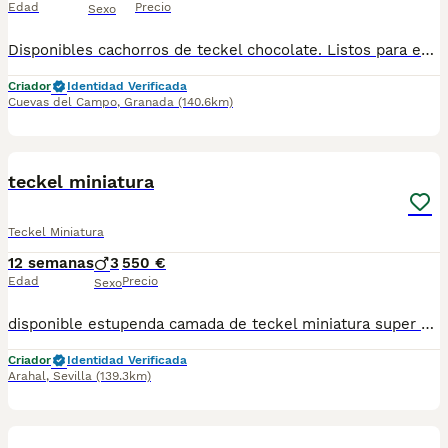
Edad
Precio
Sexo
Disponibles cachorros de teckel chocolate. Listos para entregar con revisión veterinaria. Vacunados y desparasitados. Se pueden llevar a destino. Más información en mi wasaps 647506660.
Criador
Identidad Verificada
Cuevas del Campo
,
Granada
(140.6km)
10
teckel miniatura
Teckel Miniatura
12 semanas
3
550 €
Edad
Precio
Sexo
disponible estupenda camada de teckel miniatura super pequeño y super bonitos con una estructura impresionante estan vacunados desparasitado y con la cartilla del veterinario hacemos envio a toda españa con posibilidad de contrarembolso cachorros criado en ambiente familiar
Criador
Identidad Verificada
Arahal
,
Sevilla
(139.3km)
5