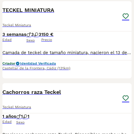
TECKEL MINIATURA
Teckel Miniatura
3 semanas
3
3
150 €
Edad
Precio
Sexo
Camada de teckel de tamaño miniatura, nacieron el 13 de Julio, estarían disponible para reservarlos, una vez cumplan mes y medio/ dos meses se entregan con sus cartillas, vacunas y desparasitaciones. Si se quiere en la reserva ofrezco posibilidad de hacer contrato para dar seguridad y confianza al comprador. " EL PRECIO ES EL DE RESERVA " Más info. 621325499
Criador
Identidad Verificada
Castellar de la Frontera
,
Cádiz
(131km)
7
1
Cachorros raza Teckel
Teckel Miniatura
1 años
1
1
Edad
Sexo