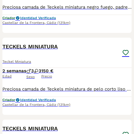
Preciosa camada de Teckels miniatura negro fuego, padre arlequín plata y madre negra fuego ambos miniatura. Se entregan con un mes y medio con sus dos vacunas y desparasitaciones. Para más información 621325499 !! EL PRECIO ES EL DE RESERVA QUE SE DESCUENTA DEL PRECIO FINAL !!
Criador
Identidad Verificada
Castellar de la Frontera
,
Cádiz
(131km)
9
TECKELS MINIATURA
Teckel Miniatura
2 semanas
3
3
150 €
Edad
Precio
Sexo
Preciosa camada de Teckels miniatura de pelo corto liso compuesta de 4 arlequines/ merle chocolate y dos chocolates. Padres miniatura de pelo corto madre chocolate y padre arlequín chocolate. Soy criador profesional con núcleo zoológico Para más información 621325499 !!! EL PRECIO ES EL DE RESERVA QUE SE DESCUENTA DEL PRECIO FINAL !!!
Criador
Identidad Verificada
Castellar de la Frontera
,
Cádiz
(131km)
8
TECKELS MINIATURA