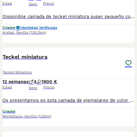
Edad
Precio
Sexo
Disponible camada de teckel miniatura super pequeño con unos colores super exclusivo están vacunados desparasitado y con la cartilla del veterinario enviamos a toda España con posibilidad de contrareembolso llámanos y te informamos criado en ambiente familiar
Criador
Identidad Verificada
Arahal
,
Sevilla
(139.2km)
5
Teckel miniatura
Teckel Miniatura
12 semanas
4
1
900 €
Edad
Precio
Sexo
Os presentamos es esta camada de ejemplares de color chocolate liso con ojos azules se entrega con toda la documentación al día, hacemos envíos a toda España y cuando el perrito llegue a su casa lo pagaría (contrareembolso). Puedes ver más ejemplares en nuestro Tik Tok: @pirobullcriadero @ctrocaninopirobull8 Para más información puedes hablarnos al 694401478
Criador
Montellano
,
Sevilla
(133km)
1