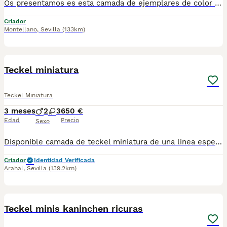
Os presentamos es esta camada de ejemplares de color chocolate liso y chocolate arlequín se entrega con toda la documentación al día, hacemos envíos a toda España y cuando el perrito llegue a su casa lo pagaría (contrareembolso). Puedes ver más ejemplares en nuestro Tik Tok: @pirobullcriadero @ctrocaninopirobull8 Para más información puedes hablarnos al 694401478
Criador
Montellano
,
Sevilla
(133km)
22
Teckel miniatura
Teckel Miniatura
3 meses
2
3
650 €
Edad
Precio
Sexo
Disponible camada de teckel miniatura de una linea espectacular con unos colores para los más exigente en esta raza están vacunados desparasitado y con la cartilla del veterinario enviamos a toda España con posibilidad de contrareembolso llámanos y te informamos criado en ambiente familiar
Criador
Identidad Verificada
Arahal
,
Sevilla
(139.2km)
4
Teckel minis kaninchen ricuras