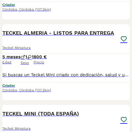
Criador
Córdoba
,
Córdoba
(137.2km)
7
TECKEL ALMERIA - LISTOS PARA ENTREGA
Teckel Miniatura
5 meses
1
1
800 €
Edad
Precio
Sexo
Si buscas un Teckel Mini criado con dedicación, salud y una excelente socialización desde sus primeras semanas de vida, estaremos encantados de ayudarte. 🚚 Realizamos entregas en toda España, con especial frecuencia en Andalucía: Sevilla, Málaga, Cádiz, Córdoba, Granada, Jaén, Huelva y Almería. También entregamos habitualmente en Marbella, Jerez de la Frontera, Estepona, Fuengirola, Benalmádena, Mijas, Dos Hermanas y cualquier punto de España. Entrega 100% a contrarreembolso. No tendrás que adelantar el importe del cachorro. Lo recibirás en la puerta de tu casa mediante transporte especializado y podrás comprobar que todo está correcto antes de realizar el pago. Nuestros cachorros se entregan: ✅ Vacunados y desparasitados según su edad. ✅ Con microchip, cartilla veterinaria y documentación al día. ✅ Revisados veterinariamente antes de salir de nuestras instalaciones. ✅ Procedentes de excelentes líneas, seleccionadas por salud, carácter y morfología. ✅ Perfectamente socializados y acostumbrados al contacto diario con personas. ✅ Iniciados en el aprendizaje para hacer sus necesidades sobre empapador, facilitando su adaptación al nuevo hogar.670864332 GRACIAS
Criador
Córdoba
,
Córdoba
(137.2km)
2
TECKEL MINI (TODA ESPAÑA)
Teckel Miniatura