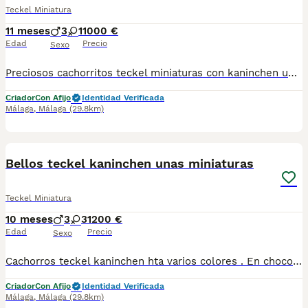
Teckel Miniatura
11 meses
3
1
1000 €
Edad
Precio
Sexo
Preciosos cachorritos teckel miniaturas con kaninchen unas bellezas machos y hembras disponibles se entregan vacunados desparasitados chip pasaporte garantia vírica y contrato de venta todo al día y cachorros espectaculares también hacemos envíos a toda España más información háblame y te informare gustosamente
Criador
Con Afijo
Identidad Verificada
Málaga
,
Málaga
(29.8km)
4
Bellos teckel kaninchen unas miniaturas
Teckel Miniatura
10 meses
3
3
1200 €
Edad
Precio
Sexo
Cachorros teckel kaninchen hta varios colores . En chocolate..Isabella ..arlequines chocolate unas bellezas si buscas un salchichita guapo consultame y te informare de lo que necesites mi tlf 615080706
Criador
Con Afijo
Identidad Verificada
Málaga
,
Málaga
(29.8km)