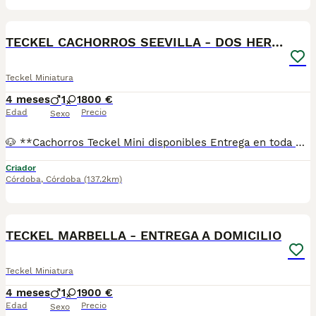
1
TECKEL CACHORROS SEEVILLA - DOS HERMANAS
Teckel Miniatura
4 meses
1
1
800 €
Edad
Precio
Sexo
🐶 **Cachorros Teckel Mini disponibles Entrega en toda España** Si buscas un Teckel Mini criado con dedicación, salud y una excelente socialización desde sus primeras semanas de vida, estaremos encantados de ayudarte. 🚚 Realizamos entregas en toda España, con especial frecuencia en **Andalucía**: Sevilla, Málaga, Cádiz, Córdoba, Granada, Jaén, Huelva y Almería. También entregamos habitualmente en Marbella, Jerez de la Frontera, Estepona, Fuengirola, Benalmádena, Mijas, Dos Hermanas y cualquier punto de España. **Entrega 100% a contrarreembolso.** No tendrás que adelantar el importe del cachorro. Lo recibirás en la puerta de tu casa mediante transporte especializado y podrás comprobar que todo está correcto antes de realizar el pago. Nuestros cachorros se entregan: ✅ Vacunados y desparasitados según su edad. ✅ Con microchip, cartilla veterinaria y documentación al día. ✅ Revisados veterinariamente antes de salir de nuestras instalaciones. ✅ Procedentes de excelentes líneas, seleccionadas por salud, carácter y morfología. ✅ Perfectamente socializados y acostumbrados al contacto diario con personas. ✅ Iniciados en el aprendizaje para hacer sus necesidades sobre empapador, facilitando su adaptación al nuevo hogar. ✅ Con asesoramiento personalizado antes y después de la entrega. Nuestro objetivo no es vender un cachorro más. Queremos que cada familia reciba un compañero sano, equilibrado y criado con el máximo cuidado desde el primer día. 📩 Si deseas fotografías, vídeos o más información, escríbenos por privado. Estaremos encantados de ayudarte a encontrar el compañero perfecto670864332
Criador
Córdoba
,
Córdoba
(137.2km)
1
TECKEL MARBELLA - ENTREGA A DOMICILIO
Teckel Miniatura
4 meses
1
1
900 €
Edad
Precio
Sexo