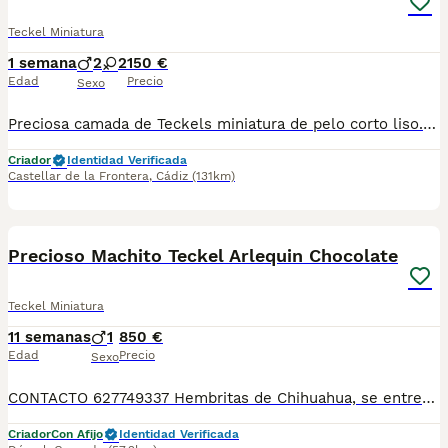
Teckel Miniatura
1 semana
2
2
150 €
Edad
Precio
Sexo
Preciosa camada de Teckels miniatura de pelo corto liso. Está compuesta por dos hembras merle/ arlequines plata y dos machos negro fuego. Nacieron la semana pasada de madre negra fuego mini y padre merle/arlequin plata. Se entregan con un mes y medio con sus vacunas y desparasitaciones. Más información 621325499 !!! EL PRECIO ES EL DE RESERVA QUE SE DESCUENTA DEL PRECIO FINAL !!!
Criador
Identidad Verificada
Castellar de la Frontera
,
Cádiz
(131km)
3
Precioso Machito Teckel Arlequin Chocolate
Teckel Miniatura
11 semanas
1
850 €
Edad
Precio
Sexo
CONTACTO 627749337 Hembritas de Chihuahua, se entregan vacunados, desparasitados con su cartilla veterinaria. Criador profesional con afijo de la RSCE y FCI Centro de cria autorizado con núcleo zoológico Registro de criador autorizado
Criador
Con Afijo
Identidad Verificada