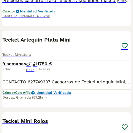
Preciosos cachorros raza Teckel. Disponibles macho y hembra. Se entregan con unos dos meses y medio de edad y sus vacunas correspondientes, desparasitados, certificado de salud, garantías por escrito tanto por enfermedad vírica como congénito genética. Todos los cachorros son descendientes de las mejores líneas nacionales, criados por profesionales expertos. Se entregan en toda España con transporte propio de alta calidad preparado para animales, van en vehículo climatizado con chófer particular a cargo del comprador. Teléfono / Whats app: 641 92 23 90 Precio a partir de 1000€
Criador
Identidad Verificada
Santa Fe
,
Granada
(43.3km)
1
Teckel Arlequin Plata Mini
Teckel Miniatura
9 semanas
1
1
750 €
Edad
Precio
Sexo
CONTACTO 627749337 Cachorros de Teckel Arlequin Mini, se entregan vacunados, desparasitados con su cartilla veterinaria. Criador profesional con afijo de la RSCE y FCI Centro de cria autorizado con núcleo zoológico Registro de criador autorizado
Criador
Con Afijo
Identidad Verificada
Dúrcal
,
Granada
(57.2km)
1
Teckel Mini Rojos