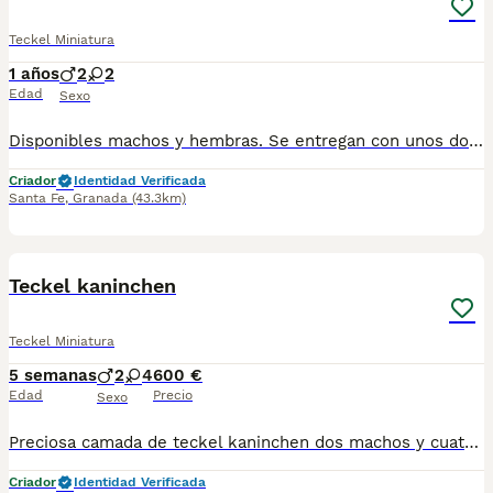
Teckel Miniatura
1 años
2
2
Edad
Sexo
Disponibles machos y hembras. Se entregan con unos dos meses y medio de edad y sus vacunas correspondientes, desparasitados, certificado de salud, garantías por escrito tanto por enfermedad vírica como congénito genética. Todos los cachorros son descendientes de las mejores líneas nacionales, criados por profesionales expertos. Se entregan en toda España con transporte propio de alta calidad preparado para animales, van en vehículo climatizado con chófer particular a cargo del comprador. Teléfono / Whats app: 641 92 23 90 Precio a partir de 1000€
Criador
Identidad Verificada
Santa Fe
,
Granada
(43.3km)
9
Teckel kaninchen
Teckel Miniatura
5 semanas
2
4
600 €
Edad
Precio
Sexo
Preciosa camada de teckel kaninchen dos machos y cuatro hembras diferentes colores los precios varían según colores y sexos.
Criador
Identidad Verificada