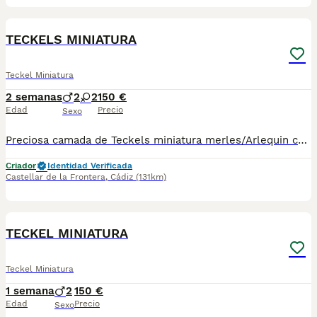
7
TECKELS MINIATURA
Teckel Miniatura
2 semanas
2
2
150 €
Edad
Precio
Sexo
Preciosa camada de Teckels miniatura merles/Arlequin chocolates de pelo corto liso. 2 machos y dos hembras. Se entregan con sus vacunas y desparasitacion al mes y medio de vida. Padre Arlequín chocolate y madre chocolate ambos miniatura. Para más información 621325499 EL PRECIO ES EL DE RESERVA QUE SE DESCUENTA DEL PRECIO FINAL
Criador
Identidad Verificada
Castellar de la Frontera
,
Cádiz
(131km)
7
TECKEL MINIATURA
Teckel Miniatura
1 semana
2
150 €
Edad
Precio
Sexo