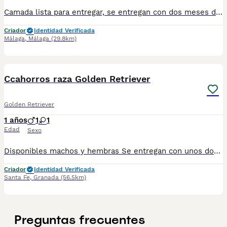
Camada lista para entregar, se entregan con dos meses de edad, primera vacuna, desparasitados y cartilla sanitaria. Machos y hembras disponibles. Cachorros de calidad, Pedigree de campeones. Garantía vírica y congénita. Enviamos a cualquier punto.
Criador
Identidad Verificada
Málaga
,
Málaga
(29.8km)
1
1
Ccahorros raza Golden Retriever
Golden Retriever
1 años
1
1
Edad
Sexo
Disponibles machos y hembras Se entregan con unos dos meses y medio de edad y sus vacunas correspondientes, desparasitados, certificado de salud, garantías por escrito tanto por enfermedad vírica como congénito genética. Todos los cachorros son descendientes de las mejores líneas nacionales, criados por profesionales expertos. Se entregan en toda España con transporte propio de alta calidad preparado para animales, van en vehículo climatizado con chófer particular a cargo del comprador. Teléfono / Whats app: 641 92 23 90 Precio a partir de 800€
Criador
Identidad Verificada
Santa Fe
,
Granada
(56.5km)
Preguntas frecuentes