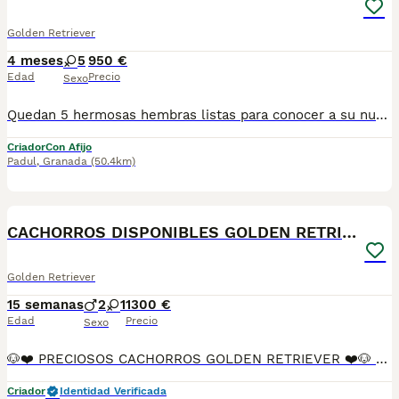
Golden Retriever
4 meses
5
950 €
Edad
Precio
Sexo
Quedan 5 hermosas hembras listas para conocer a su nueva familia. Consúltenos sin compromiso 673078163 Envíos a toda España
Criador
Con Afijo
Padul
,
Granada
(50.4km)
1
PRO
CACHORROS DISPONIBLES GOLDEN RETRIEVER
Golden Retriever
15 semanas
2
1
1300 €
Edad
Precio
Sexo
🐶❤️ PRECIOSOS CACHORROS GOLDEN RETRIEVER ❤️🐶 ✨ ¡Buscan una familia que les dé todo el amor que merecen! ✨ 📅 2 meses de edad 💉 Primera vacuna puesta 🦠 Desparasitados interna y externamente 📖 Cartilla sanitaria incluida ✅ Garantía vírica ✅ Garantía congénita 🐾 Cachorros criados con cariño y atención. 🥰 Muy cariñosos, sociables y juguetones. 👨‍👩‍👧‍👦 Ideales para familias con niños. 🏡 Perfectos para llenar tu hogar de alegría y compañía. 📸 Puedes venir a verlos sin compromiso. 📞 Más información por mensaje privado o teléfono. 💛🐶 ¡No dejes escapar a tu nuevo mejor amigo! 🐶💛
Criador
Identidad Verificada