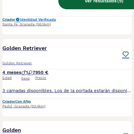
Ver resultados
(
9
)
Espectaculares cachorros de Golden descendientes de las mejores líneas de sangre. Disponibles machos y hembras Profesionales en la cría ética, transparente y familiar , con ejemplares nacidos y criados en España. Las camadas están bajo supervisión veterinaria desde su nacimiento hasta que son entregadas a su nueva familia. Criados por un equipo de profesionales y mejores personas que, con años de experiencia a sus espaldas, cuidan a los animales por vocación, aplicando una cría ética y responsable para que cada cachorro se desarrolle con la mejor salud y con un buen temperamento. Todos los cachorritos se entregan con unos dos meses y medio de edad y sus vacunas correspondientes, desparasitados interna y externamente, con certificado de salud, y garantía tanto por enfermedad vírica como congénito genética. Posibilidad de entregar en toda España mediante transporte propio habilitado para perros y con chofer privado. Precio a partir de 800€
Criador
Identidad Verificada
Santa Fe
,
Granada
(56.5km)
5
Golden Retriever
Golden Retriever
4 meses
1
7
950 €
Edad
Precio
Sexo
3 camadas disponibles. Los de la portada estarán disponibles para mediados de Mayo No dudes en contactar con nosotros para información detallada,fotos y vídeos, SIN COMPROMISO!!!
Criador
Con Afijo
Padul
,
Granada
(50.4km)
5
1
Golden