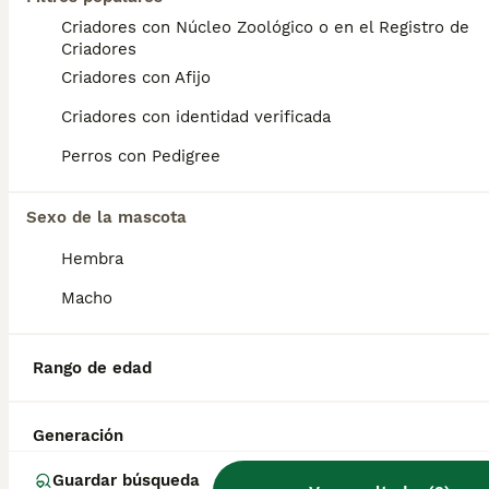
3
Criadores con Núcleo Zoológico o en el Registro de
Criadores
Golden retrivier
Criadores con Afijo
Criadores con identidad verificada
Golden Retriever
9 semanas
2
1
650 €
Perros con Pedigree
Edad
Precio
Sexo
Sexo de la mascota
Espectaculares cachorros de golden retrivier. Listos para entregar. Revisados por el veterinario vacunados y desparasitados. Se pueden llevar a destino. Más información en mi wasaps 647506660.
Hembra
Criador
Identidad Verificada
Cuevas del Campo
,
Granada
(140.6km)
Macho
7
5
Camadas de Golden
Rango de edad
Golden Retriever
Generación
11 meses
1
1
Edad
Sexo
Guardar búsqueda