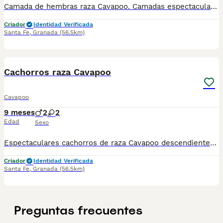
Camada de hembras raza Cavapoo. Camadas espectaculares de Cavpoo de cría familiar y hecha por profesionales con vocación, y años de experiencia y buenas prácticas. Todas las camadas están supervisadas desde su nacimiento hasta tu entrega, por veterinarios y por un equipo técnico y humano que vela por su cuidado y bienestar. Todos y cada uno de los cachorros se entregan con unos dos meses y medio de edad y sus vacunas correspondientes, desparasitados interna y externamente y con certificado de salud. También podemos entregar en toda España mediante transporte de alta calidad preparado para animales y con chofer particular. Llámanos o háblanos por whats app, y estaremos encantados de atenderte y de charlar contigo para solventar y responder a todas tus dudas y consultas. Teléfono / Whats app: 641 92 23 90 Precio a partir de 1000€
Criador
Identidad Verificada
Santa Fe
,
Granada
(56.5km)
3
2
Cachorros raza Cavapoo
Cavapoo
9 meses
2
2
Edad
Sexo
Espectaculares cachorros de raza Cavapoo descendientes de las mejores líneas de sangre. Disponibles machos y hembras Profesionales en la cría ética, transparente y familiar , con ejemplares nacidos y criados en España. Las camadas están bajo supervisión veterinaria desde su nacimiento hasta que son entregadas a su nueva familia. Criados por un equipo de profesionales y mejores personas que, con años de experiencia a sus espaldas, cuidan a los animales por vocación, aplicando una cría ética y responsable para que cada cachorro se desarrolle con la mejor salud y con un buen temperamento. Todos los cachorritos se entregan con unos dos meses y medio de edad y sus vacunas correspondientes, desparasitados interna y externamente, con certificado de salud, y garantía tanto por enfermedad vírica como congénito genética. Posibilidad de entregar en toda España mediante transporte propio habilitado para perros y con chofer privado.
Criador
Identidad Verificada
Santa Fe
,
Granada
(56.5km)
Preguntas frecuentes