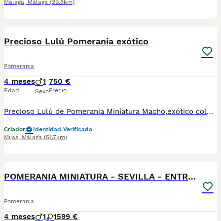
Málaga
,
Málaga
(29.8km)
2
Precioso Lulú Pomerania exótico
Pomerania
4 meses
1
750 €
Edad
Precio
Sexo
Precioso Lulú de Pomerania Miniatura Macho,exótico color chocolate ojos verdes,3 meses,mut chatito,perrito de capricho,se entrega con revision veterinaria, cartilla, vacunas y desparasitaciones al día,Listo para encontrar una Buena Familia que lo Cuide como Merece.No se envía, sólo se entrega en persona.
Criador
Identidad Verificada
Mijas
,
Málaga
(51.7km)
1
POMERANIA MINIATURA - SEVILLA - ENTREGA
Pomerania
4 meses
1
1
599 €