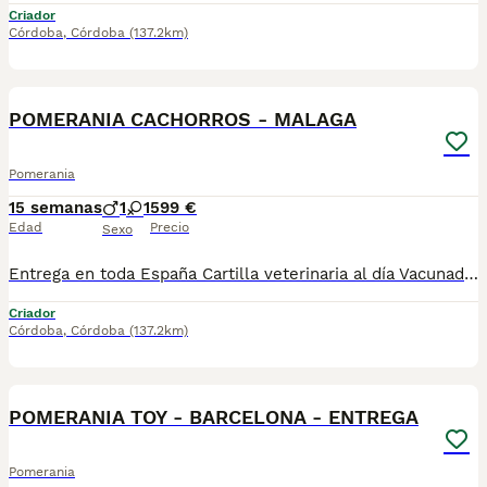
Criador
Córdoba
,
Córdoba
(137.2km)
1
POMERANIA CACHORROS - MALAGA
Pomerania
15 semanas
1
1
599 €
Edad
Precio
Sexo
Entrega en toda España Cartilla veterinaria al día Vacunados y desparasitados según edad Microchip incluido Revisados por veterinario Cachorros socializados y acostumbrados al contacto humano Asesoramiento antes y después de la entrega 670864332 ADEMAS NO COBRAMOS NI UN EURO POR ADELANTADO , PASA QUE PAGAS Y LUEGO NO TE LLEGA NADA !!!!! los cachorros están socializados y en perfectas condiciones , mejor escríbenos al what y te detallamos info si quieres tener una buena experiencia este es tu sitio. . GRACIAS ....................................................................... GRACIAS . SALUDOS
Criador
Córdoba
,
Córdoba
(137.2km)
1
POMERANIA TOY - BARCELONA - ENTREGA
Pomerania