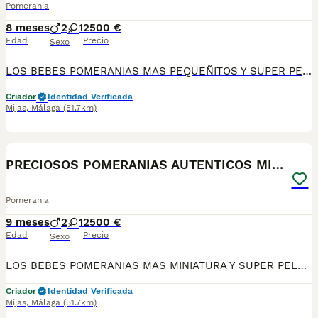
Pomerania
8 meses
2
1
2500 €
Edad
Precio
Sexo
LOS BEBES POMERANIAS MAS PEQUEÑITOS Y SUPER PELUDITOS, CHATITOS, DESCENDIENTES DE CAMPEONES Y MULTICAMPEONES, MAXIMA CALIDAD Y CRIADOS EN UN AMBIENTE COMPLETAMENTE FAMILIAR. GARANTIAS SANITARIAS Y CONTRATO DE OMPRA. MAXIMAS GARANTIAS Y CALIDAD
Criador
Identidad Verificada
Mijas
,
Málaga
(51.7km)
7
PRECIOSOS POMERANIAS AUTENTICOS MINIATURA
Pomerania
9 meses
2
1
2500 €
Edad
Precio
Sexo
LOS BEBES POMERANIAS MAS MINIATURA Y SUPER PELUDITOS, CHATITOS, DESCENDIENTES DE CAMPEONES Y MULTICAMPEONES, MAXIMA CALIDAD Y CRIADOS EN UN AMBIENTE COMPLETAMENTE FAMILIAR. GARANTIAS SANITARIAS Y CONTRATO DE OMPRA. MAXIMAS GARANTIAS Y CALIDAD. PRECIO DESDE 2.500€
Criador
Identidad Verificada
Mijas
,
Málaga
(51.7km)