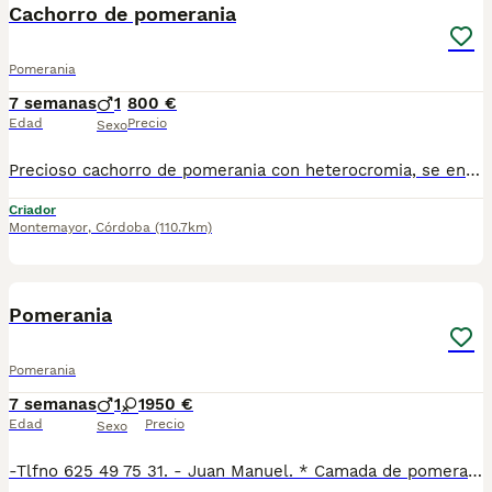
Cachorro de pomerania
Pomerania
7 semanas
1
800 €
Edad
Precio
Sexo
Precioso cachorro de pomerania con heterocromia, se entrega con 3 vacunas, microchip y test vírico. Preferible entrega en persona, se pueden ver a los padres
Criador
Montemayor
,
Córdoba
(110.7km)
9
Pomerania
Pomerania
7 semanas
1
1
950 €
Edad
Precio
Sexo
-Tlfno 625 49 75 31. - Juan Manuel. * Camada de pomerania hembra disponible. * Un macho merle con un ojo azul. * Una hembra canela y manchas merles con los ojos azules. * Se entregan vacunados y desparasitados con cartilla veterinaria. * Revisión veterinaria completa con test de Parvo y coronavirus para garantizar que están sanos.