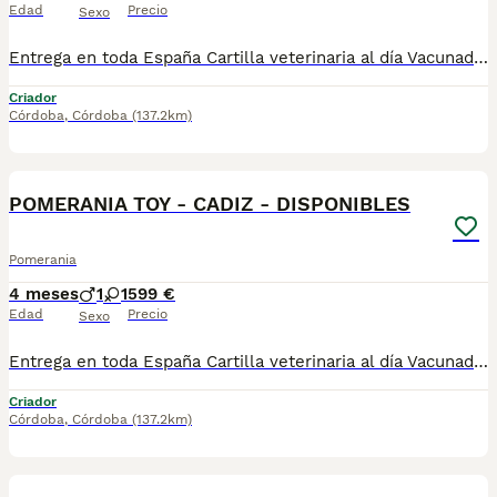
Edad
Precio
Sexo
Entrega en toda España Cartilla veterinaria al día Vacunados y desparasitados según edad Microchip incluido Revisados por veterinario Cachorros socializados y acostumbrados al contacto humano Asesoramiento antes y después de la entrega ADEMAS NO COBRAMOS NI UN EURO POR ADELANTADO , PASA QUE PAGAS Y LUEGO NO TE LLEGA NADA !!!!! los cachorros están socializados y en perfectas condiciones , mejor escríbenos al what y te detallamos info si quieres tener una buena experiencia este es tu sitio. . GRACIAS610864702 , escribeme y te detallo información , gracias .....................
Criador
Córdoba
,
Córdoba
(137.2km)
1
POMERANIA TOY - CADIZ - DISPONIBLES
Pomerania
4 meses
1
1
599 €
Edad
Precio
Sexo
Entrega en toda España Cartilla veterinaria al día Vacunados y desparasitados según edad Microchip incluido Revisados por veterinario Cachorros socializados y acostumbrados al contacto humano Asesoramiento antes y después de la entrega 610864702 ADEMAS NO COBRAMOS NI UN EURO POR ADELANTADO , PASA QUE PAGAS Y LUEGO NO TE LLEGA NADA !!!!! los cachorros están socializados y en perfectas condiciones , mejor escríbenos al what y te detallamos info si quieres tener una buena experiencia este es tu sitio. . GRACIAS ....................................................................... SALUDOS GRAX
Criador
Córdoba
,
Córdoba
(137.2km)
1