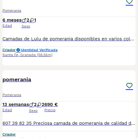
Pomerania
6 meses
2
1
Edad
Sexo
Camadas de Lulu de pomerania disponibles en varios colores y tonalidades. Machos y hembras. Criadores responsables y familiares. Se entregan a partir de 2 meses de edad y sus vacunas correspondientes, desparasitados. Todos los cachorros son descendientes de las mejores líneas nacionales. Se entregan en toda España con transporte de alta calidad preparado para animales, van en vehículo climatizado con chófer particular a cargo del comprador. Si tienes dudas o consultas sobre la raza, podemos resolver tus dudas por whats app ;) Abogamos por una cría nacional (no en países del este) en un ambiente familiar con personas con vocación en una cría ética y responsable, y que por encima de todo, aman a los animales Teléfono / Whats app: 641 92 23 90
Criador
Identidad Verificada
Santa Fe
,
Granada
(56.5km)
2
pomerania
Pomerania
13 semanas
2
2
690 €
Edad
Precio
Sexo
607 39 82 35 Preciosa camada de pomerania de calidad de diferentes colores , se entregan con minimo de dos meses y medio de edad y sus vacunas correspondientes, desparasitados interna y externamente, pasaporte y microchip, contrato de garantia de salud.cada cachorro es unico y tiene su precio,escribame por whatsapp y le mando videos, preferiblemente recogida en mano pero también podemos entregar en toda España mediante transporte de alta calidad preparado para animales y con chofer particular con posibilidad de pago contra reembolso Llámanos o háblanos por whats app, Teléfono 607398235
Criador