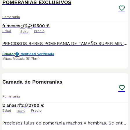
POMERANIAS EXCLUSIVOS
Pomerania
9 meses
2
1
2500 €
Edad
Precio
Sexo
PRECIOSOS BEBES POMERANIA DE TAMAÑO SUPER MINIATURA Y MUCHO PELITO, CHATITOS Y CON MUCHA CALIDAD. CONTRATO DE COMPRA Y DE GARANTIAS DE SALUD. MAXIMA CALIDAD Y GARANTIAS. PRECIO DESDE 2.500€
Criador
Identidad Verificada
Mijas
,
Málaga
(51.7km)
2
Camada de Pomeranias
Pomerania
2 años
2
2
700 €
Edad
Precio
Sexo
Preciosos lulus de pomerania machos y hembras. Se entregan con todas sus vacunas al dia desparasitados y revisados por veterinario. Mandamos fotos y vídeos. Pueden pasar a verlos Llevamos a su casa Más info 618645328.