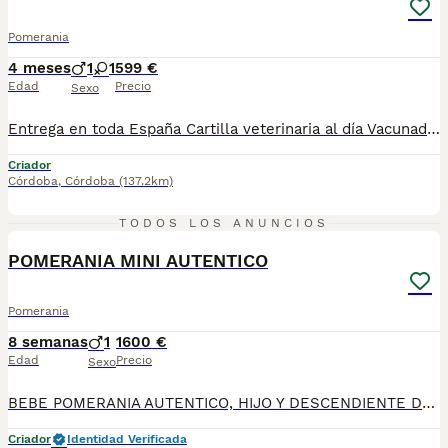
Pomerania
4 meses
1
1
599 €
Edad
Precio
Sexo
Entrega en toda España Cartilla veterinaria al día Vacunados y desparasitados según edad Microchip incluido Revisados por veterinario Cachorros socializados y acostumbrados al contacto humano Asesoramiento antes y después de la entrega 670864332 ADEMAS NO COBRAMOS NI UN EURO POR ADELANTADO , PASA QUE PAGAS Y LUEGO NO TE LLEGA NADA !!!!! los cachorros están socializados y en perfectas condiciones , mejor escríbenos al what y te detallamos info si quieres tener una buena experiencia este es tu sitio. . GRACIAS ,,, , , , , , , .......................................................................
Criador
Córdoba
,
Córdoba
(137.2km)
1
TODOS LOS ANUNCIOS
PRO
POMERANIA MINI AUTENTICO
Pomerania
8 semanas
1
1600 €
Edad
Precio
Sexo
BEBE POMERANIA AUTENTICO, HIJO Y DESCENDIENTE DE CAMPEONES, MACHO. TAMAÑO PEQUEÑO , COLOR NARANJA. EXCELENTE CALIDAD A PRECIO EXCEPCIONAL ESPECIAL AGOSTO. PRECIO DESDE 1.600. PARA MAS INFO AL 633724800 WHATSAPP
Criador
Identidad Verificada