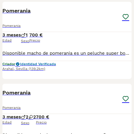
Pomerania
Pomerania
3 meses
1
700 €
Edad
Precio
Sexo
Disponible macho de pomerania es un peluche super bonito super recortado listo para irse a su nuevo hogar está vacunado desparasitado y con la cartilla del veterinario enviamos a toda España con posibilidad de contrareembolso llámanos y te informamos criado en ambiente familiar
Criador
Identidad Verificada
Arahal
,
Sevilla
(139.2km)
19
Pomerania
Pomerania
3 meses
2
2
700 €
Edad
Precio
Sexo