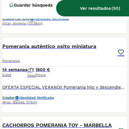
Guardar búsqueda
Ver resultados
(
50
)
Telefono ☎️ 667 51 36 07 variedad de cachorros de lulu de pomerania toy de muy buena calidad, pequeños y varíos colores, PADRE CAMPEÓN DE ESPAÑA, COMUNIDAD VALENCIANA Y SEGUNDO EN CASTILLA LA MANCHA SE PUEDE DEMOSTRAR CON TÍTULOS, merles disponibles tanto hembras como machos. Criados en ambiente familiar,se entregan con 3 vacunas, 3 desparasitaciones, contrato de compraventa y contrato informativo, también garantía por escrito,se hacen entregas a domicilio también, o se puede recoger en el centro de cría,teléfono 667 51 36 07,, SON TOYS MUY PEQUEÑO Precio 0 €
Criador
Con Afijo
Identidad Verificada
Vícar
,
Almería
(131.8km)
5
BOOST
Pomerania auténtico osito miniatura
Pomerania
14 semanas
1
1800 €
Edad
Precio
Sexo
OFERTA ESPECIAL VERANO!! Pomerania hijo y descendiente de campeones y multicampeones, súper miniatura, un auténtico osito chatito y súper peludo, precioso!! Escríbenos y pregúntanos !!!
Criador
Identidad Verificada
Mijas
,
Málaga
(57km)
1
BOOST
CACHORROS POMERANIA TOY - MARBELLA