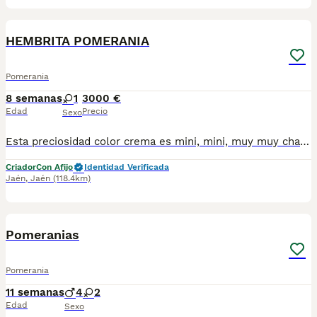
4
HEMBRITA POMERANIA
Pomerania
8 semanas
1
3000 €
Edad
Precio
Sexo
Esta preciosidad color crema es mini, mini, muy muy chatita y con una carita de auténtico osito que enamora a primera vista. Tiene una belleza espectacular y una calidad que habla por sí sola. Cada día me siento más orgullosa de ver crecer cachorritos tan bonitos, sanos y llenos de ternura. Una pequeña de máxima calidad que no puede ser más especial. ✨
Criador
Con Afijo
Identidad Verificada
Jaén
,
Jaén
(118.4km)
6
4
Pomeranias
Pomerania
11 semanas
4
2
Edad
Sexo