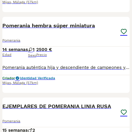
Mijas
,
Málaga
(57km)
5
BOOST
Pomerania hembra súper miniatura
Pomerania
14 semanas
1
2500 €
Edad
Precio
Sexo
Pomerania auténtica hija y descendiente de campeones y multicampeones. Chata, peluda y súper súper miniatura. Lista para entregar. Maxima calidad y precio especial verano!!!
Criador
Identidad Verificada
Mijas
,
Málaga
(57km)
5
BOOST
EJEMPLARES DE POMERANIA LINIA RUSA
Pomerania
15 semanas
2