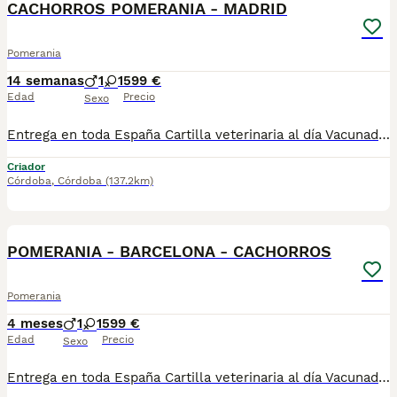
CACHORROS POMERANIA - MADRID
Pomerania
14 semanas
1
1
599 €
Edad
Precio
Sexo
Entrega en toda España Cartilla veterinaria al día Vacunados!!!!! y desparasitados según edad Microchip incluido Revisados por veterinario Cachorros socializados y acostumbrados al contacto humano Asesoramiento antes y después de la entrega 670864332 ADEMAS NO COBRAMOS NI UN EURO POR ADELANTADO , PASA QUE PAGAS Y LUEGO NO TE LLEGA NADA !!!!! los cachorros están socializados y en perfectas condiciones , mejor escríbenos al what y te detallamos info si quieres tener una buena experiencia este es tu sitio. . GRACIAS .......................................................................
Criador
Córdoba
,
Córdoba
(137.2km)
1
POMERANIA - BARCELONA - CACHORROS
Pomerania
4 meses
1
1
599 €
Edad
Precio
Sexo
Entrega en toda España Cartilla veterinaria al día Vacunados y desparasitados según edad Microchip incluido Revisados por veterinario Cachorros socializados y acostumbrados al contacto humano Asesoramiento antes y después de la entrega 670864332 ADEMAS NO COBRAMOS NI UN EURO POR ADELANTADO , PASA QUE PAGAS Y LUEGO NO TE LLEGA NADA !!!!! los cachorros están socializados y en perfectas condiciones , mejor escríbenos al what y te detallamos info si quieres tener una buena experiencia este es tu sitio. . GRACIAS .......................................................................