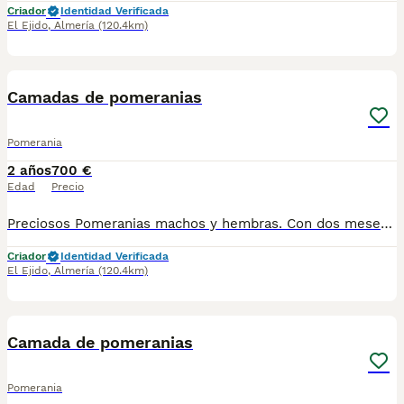
Criador
Identidad Verificada
El Ejido
,
Almería
(120.4km)
7
Camadas de pomeranias
Pomerania
2 años
700 €
Edad
Precio
Preciosos Pomeranias machos y hembras. Con dos meses de edad listos para llevar a casa. Se entregan vacunados y desparasitados y cartilla veterinaria. Mando fotos. Mas información 618645328
Criador
Identidad Verificada
El Ejido
,
Almería
(120.4km)
3
1
Camada de pomeranias
Pomerania