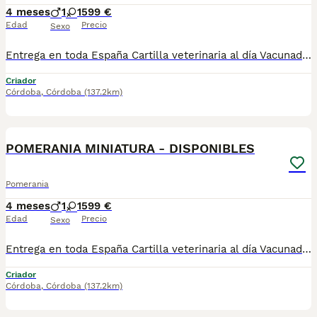
4 meses
1
1
599 €
Edad
Precio
Sexo
Entrega en toda España Cartilla veterinaria al día Vacunados y desparasitados según edad Microchip incluido Revisados por veterinario Cachorros socializados y acostumbrados al contacto humano Asesoramiento antes y después de la entrega 670864332 ADEMAS NO COBRAMOS NI UN EURO POR ADELANTADO , PASA QUE PAGAS Y LUEGO NO TE LLEGA NADA !!!!! los cachorros están socializados y en perfectas condiciones , mejor escríbenos al what y te detallamos info si quieres tener una buena experiencia este es tu sitio. . GRACIAS .......................................................
Criador
Córdoba
,
Córdoba
(137.2km)
1
POMERANIA MINIATURA - DISPONIBLES
Pomerania
4 meses
1
1
599 €
Edad
Precio
Sexo
Entrega en toda España Cartilla veterinaria al día Vacunados y desparasitados según edad Microchip incluido Revisados por veterinario Cachorros socializados y acostumbrados al contacto humano Asesoramiento antes y después de la entrega 670864332 ADEMAS NO COBRAMOS NI UN EURO POR ADELANTADO , PASA QUE PAGAS Y LUEGO NO TE LLEGA NADA !!!!! los cachorros están socializados y en perfectas condiciones , mejor escríbenos al what y te detallamos info si quieres tener una buena experiencia este es tu sitio. . GRACIAS .......................................................................
Criador
Córdoba
,
Córdoba
(137.2km)
6