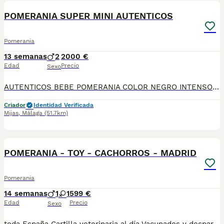
POMERANIA SUPER MINI AUTENTICOS
Pomerania
13 semanas
2
2000 €
Edad
Precio
Sexo
AUTENTICOS BEBE POMERANIA COLOR NEGRO INTENSO Y SIN MARCAS, DESCENDIENTE DE CAMPEONES Y MULTICAMPEONES, TAMAÑO SUPER MINI, LOS MAS PEQUEÑOS Y PELUDITOS, CHATITOS, CALIDAD TOP. PADRES IMPORTADOS DE LOS MEJORES CRIADORES DEL MUNDO. PRECIO ESPECIAL RESERVANDO AHORA PARA ENTREGAR EN JULIO. MAS INFO POR WHATSAPP AL 633724800
Criador
Identidad Verificada
Mijas
,
Málaga
(51.7km)
1
POMERANIA - TOY - CACHORROS - MADRID
Pomerania
14 semanas
1
1
599 €
Edad
Precio
Sexo