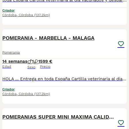
toda España Cartilla veterinaria al día Vacunados y desparasitados según edad Microchip incluido Revisados por veterinario Cachorros socializados y acostumbrados al contacto humano Asesoramiento antes y después de la entrega 670864332 ADEMAS NO COBRAMOS NI UN EURO POR ADELANTADO , PASA QUE PAGAS Y LUEGO NO TE LLEGA NADA !!!!! los cachorros están socializados y en perfectas condiciones , mejor escríbenos al what y te detallamos info si quieres tener una buena experiencia este es tu sitio. . GRACIAS .......................................................................
Criador
Córdoba
,
Córdoba
(137.2km)
1
POMERANIA - MARBELLA - MALAGA
Pomerania
14 semanas
1
1
599 €
Edad
Precio
Sexo
HOLA ... Entrega en toda España Cartilla veterinaria al día Vacunados y desparasitados según edad Microchip incluido Revisados por veterinario Cachorros socializados y acostumbrados al contacto humano Asesoramiento antes y después de la entrega 670864332 ADEMAS NO COBRAMOS NI UN EURO POR ADELANTADO , PASA QUE PAGAS Y LUEGO NO TE LLEGA NADA !!!!! los cachorros están socializados y en perfectas condiciones , mejor escríbenos al what y te detallamos info si quieres tener una buena experiencia este es tu sitio. . GRACIAS .......................................................................
Criador
Córdoba
,
Córdoba
(137.2km)
6
POMERANIAS SUPER MINI MAXIMA CALIDAD