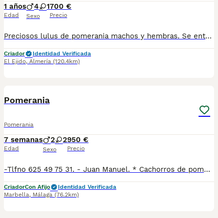
1 años
4
1
700 €
Edad
Precio
Sexo
Preciosos lulus de pomerania machos y hembras. Se entregan con todas sus vacunas al dia desparasitados y revisados por veterinario. Mandamos fotos y vídeos. Pueden pasar a verlos Llevamos a su casa Más info 618645328.
Criador
Identidad Verificada
El Ejido
,
Almería
(120.4km)
24
2
Pomerania
Pomerania
7 semanas
2
2
950 €
Edad
Precio
Sexo
-Tlfno 625 49 75 31. - Juan Manuel. * Cachorros de pomerania super pequeños de colores exóticos. * Nuestros cachorros se entregan vacunados y desparasitados con cartilla veterinaria. * Se crían en ambiente familiar y sociabilizados con niños y con otros perros.
Criador
Con Afijo
Identidad Verificada
Marbella
,
Málaga
(76.2km)
2