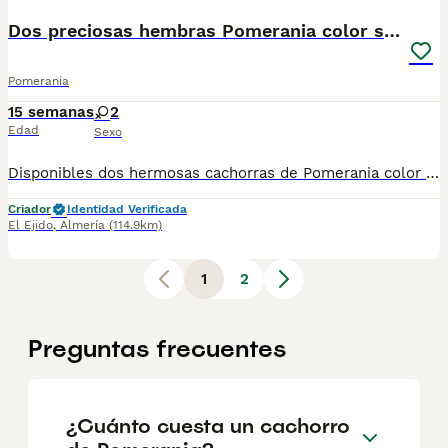
Dos preciosas hembras Pomerania color sable
Pomerania
15 semanas
2
Edad
Sexo
Disponibles dos hermosas cachorras de Pomerania color sable, criadas con mucho cariño en ambiente familiar. Proceden de padres seleccionados, con excelente carácter y tipología de la raza. Son muy sociables, activas y acostumbradas al contacto diario con personas. Para más información, fotos y vídeos, contactar por WhatsApp. 📞 622 088 007
Criador
Identidad Verificada
El Ejido
,
Almería
(114.9km)
1
2
Preguntas frecuentes
¿Cuánto cuesta un cachorro