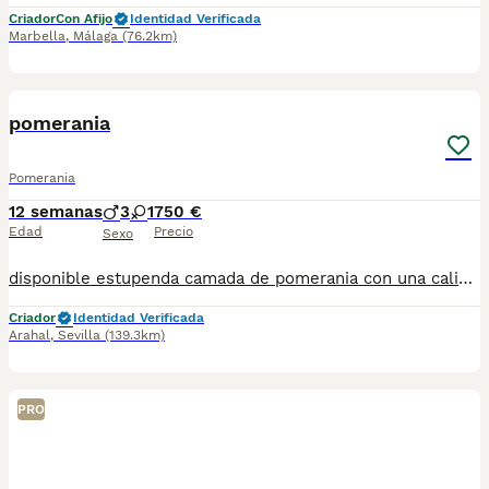
Criador
Con Afijo
Identidad Verificada
Marbella
,
Málaga
(76.2km)
16
pomerania
Pomerania
12 semanas
3
1
750 €
Edad
Precio
Sexo
disponible estupenda camada de pomerania con una calidad impresionante cara oso para lo mas exigentes en esta raza con mucho pelo super juguetones y cariñoso hay hembra y machos estan vacunados desparasitado y con la cartilla del veterinario hacemos envio a toda españa con posibilidad de contrarembolso llamano y te informamos cachorros criado en ambiente familiar
Criador
Identidad Verificada
Arahal
,
Sevilla
(139.3km)
PRO