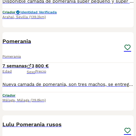
Disponible camada de pomerania super pequeño y super bonito hay dos machos y dos hembras de las mejores líneas en esta raza están vacunados desparasitado y con la cartilla del veterinario enviamos a toda España con posibilidad de contrareembolso llámanos y te informamos criado en ambiente familiar
Criador
Identidad Verificada
Arahal
,
Sevilla
(139.2km)
23
3
Pomerania
Pomerania
7 semanas
3
800 €
Edad
Precio
Sexo
Nueva camada de pomerania, son tres machos, se entregan vacunados desparacitado y con cartilla, se recojen en lora del rio Sevilla. Para mas información por wasap al 610704512.
Criador
Málaga
,
Málaga
(29.8km)
2
Lulu Pomerania rusos