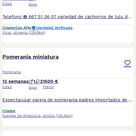
Edad
Sexo
Telefono ☎️ 667 51 36 07 variedad de cachorros de lulu de pomerania toy de muy buena calidad, pequeños y varíos colores, PADRE CAMPEÓN DE ESPAÑA, COMUNIDAD VALENCIANA Y SEGUNDO EN CASTILLA LA MANCHA SE PUEDE DEMOSTRAR CON TÍTULOS, merles disponibles tanto hembras como machos. Criados en ambiente familiar,se entregan con 3 vacunas, 3 desparasitaciones, contrato de compraventa y contrato informativo, también garantía por escrito,se hacen entregas a domicilio también, o se puede recoger en el centro de cría,teléfono 667 51 36 07,, SON TOYS MUY PEQUEÑO Precio 0 €
Criador
Con Afijo
Identidad Verificada
Vícar
,
Almería
(129.9km)
3
Pomerania miniatura
Pomerania
13 semanas
1
2
1500 €
Edad
Precio
Sexo
Espectacular pareja de pomerania padres importados de Rusia de las mejores sangres cachorros con carita de oso, buenas calidad de pelo buenos aplomos y un gran movimiento
Criador
Fuentes de Andalucía
,
Sevilla
(135.4km)
2