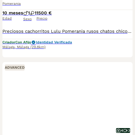
Pomerania
10 meses
1
1
1500 €
Edad
Precio
Sexo
Preciosos cachorritos Lulu Pomerania rusos chatos chicos super lindos uno pompones próximamente estarán para entregar para más información llámame al 615080706
Criador
Con Afijo
Identidad Verificada
Málaga
,
Málaga
(29.8km)
ADVANCED
4
3