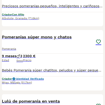
Preciosos pomeranias,pequeños, inteligentes y cariñosos. Desde 800€. Impuestos y transporte no incluidos. Realizamos envíos a toda España ( Barcelona, Madrid, Mallorca, Marbella, etc). Se entregan con sus vacunas y desparasitaciones correspondientes, cartilla, chip y contrato. Pedigree opcional ( coste de tramitación corre a cargo del nuevo propietario). Para más información contactar: 958 26 94 55 Web: www.centropuppyhome.com
Criador
Con Afijo
Albolote
,
Granada
(71.6km)
8
Pomeranias súper mono y chatos
Pomerania
9 meses
3
2300 €
Edad
Precio
Sexo
Bebés Pomerania súper chatitos, peludos y súper pequeñitos Listos para entregar, 3,5 meses Con contrato de compra y de garantías de salud Vacunados al día y desparasitados Salud revisada por veterinarios
Criador
Identidad Verificada
Mijas
,
Málaga
(51.7km)
8
Lulú de pomerania en venta