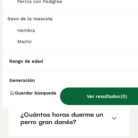
según factores como el pedigrí, la
Perros con Pedigree
reputación del criador y la ubicación.
Sexo de la mascota
¿Cómo es el carácter del
Hembra
dogo alemán?
Macho
¿Es lo mismo un dogo
Rango de edad
alemán que un gran danés?
Generación
¿Es agresivo el gran danés?
Guardar búsqueda
Ver resultados
(
0
)
¿Cuántas horas duerme un
perro gran danés?