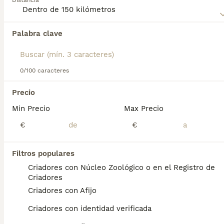
Distancia
Lee nuestra
página de consejos de compra de Dogo
Alemán
para obtener información sobre esta raza de perro.
Palabra clave
Encontramos 0 Gran danés Cachorros en
venta en Utrera, Sevilla.
Si deseas exactamente esta búsqueda guarda tu 
búsqueda y espera el resultado perfecto:
0/100 caracteres
Guardar búsqueda
Precio
Min Precio
Max Precio
Preguntas frecuentes
€
€
Filtros populares
¿Cuánto cuesta un cachorro
Criadores con Núcleo Zoológico o en el Registro de
de Dogo Aleman?
Criadores
Criadores con Afijo
El coste medio de un cachorro de Dogo
Aleman en España es de aproximadamente
Criadores con identidad verificada
800€, aunque los precios pueden variar