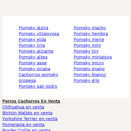
pomsky alzira
pomsky macho
pomsky villajoyosa
pomsky hembra
pomsky elda
pomsky merle
pomsky liria
pomsky mini
pomsky alicante
pomsky toy
pomsky altea
pomsky miniatura
pomsky aspe
pomsky micro
pomsky picana
pomsky enano
cachorros pomsky
pomsky blanco
oropesa
pomsky gris
pomsky san isidro
Perros Cachorros En Venta
Chihuahua en venta
Bichón Maltés en venta
Yorkshire Terrier en venta
Pomerania en venta
Border Collie en venta