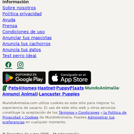
Información
Sobre nosotros
Politica privacidad
Ayuda
Prensa
Condiciones de uso
Anunciar tus mascotas
Anuncia tus cachorros
Anuncia tus gatos
Test perro ideal
Pets4Homes
Hastnet
PuppyPlaats
MundoAnimalia
Annunci Animali
Lancaster Puppies
MundoAnimalia.com utiliza cookies en este sitio para mejorar tu
experiencia de usuario. El uso de este sitio web y otros servicios
constituye la aceptación de los
Términos y Condiciones
y
la Política de
Privacidad y Cookies
de MundoAnimalia. Puedes
Administrar tus
preferencias
en cualquier momento.