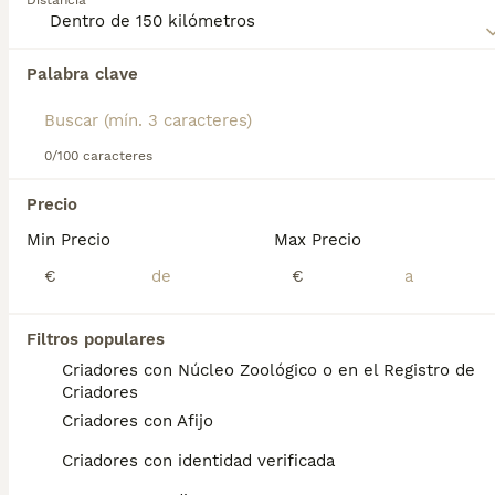
Distancia
Lee nuestra página de consejos de compra de
Pomsky
para obtener información sobre esta raza de perro.
Palabra clave
Encontramos 0 Pomsky Cachorros en venta
en Torrent, Valencia.
Si deseas exactamente esta búsqueda guarda tu 
búsqueda y espera el resultado perfecto:
0/100 caracteres
Guardar búsqueda
Precio
Min Precio
Max Precio
Preguntas frecuentes
€
€
Filtros populares
¿Cuánto cuesta un cachorro
Criadores con Núcleo Zoológico o en el Registro de
de Pomsky?
Criadores
Criadores con Afijo
El coste medio de un cachorro de Pomsky
en España es de aproximadamente 853€,
Criadores con identidad verificada
aunque los precios pueden variar según