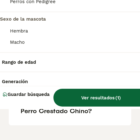
Perros con Pedigree
la cabeza, la cola y los tobillos. La variedad
con pelo, llamada «powderpuff», está
cubierta por un pelaje suave y sedoso.
Sexo de la mascota
Hembra
¿Cuáles son los tipos de
Macho
crestado chino?
Rango de edad
¿Cuánto vale un Perro
Crestado Chino?
Generación
Guardar búsqueda
Ver resultados
(
1
)
¿Cómo es el carácter del
Perro Crestado Chino?