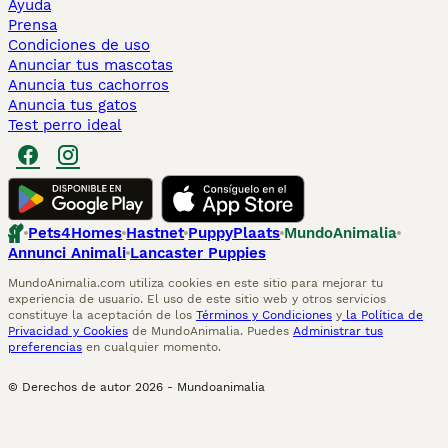
Ayuda
Prensa
Condiciones de uso
Anunciar tus mascotas
Anuncia tus cachorros
Anuncia tus gatos
Test perro ideal
Pets4Homes
Hastnet
PuppyPlaats
MundoAnimalia
Annunci Animali
Lancaster Puppies
MundoAnimalia.com utiliza cookies en este sitio para mejorar tu
experiencia de usuario. El uso de este sitio web y otros servicios
constituye la aceptación de los
Términos y Condiciones
y
la Política de
Privacidad y Cookies
de MundoAnimalia. Puedes
Administrar tus
preferencias
en cualquier momento.
© Derechos de autor
2026
-
Mundoanimalia