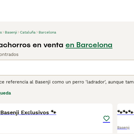
s
Basenji
Cataluña
Barcelona
achorros en venta
en Barcelona
ontrados
e referencia al Basenji como un perro 'ladrador', aunque tam
an' como otros perros, emiten su propio y característico son
queda
gatos que a otros perros, y pasarán horas acicalándose si se en
10
1
impiarse, por lo que rara vez huelen mal.
Basenji Exclusivos 🐾
ina de consejos de compra de Basenji
para obtener informació
🐾🐾
Basenji