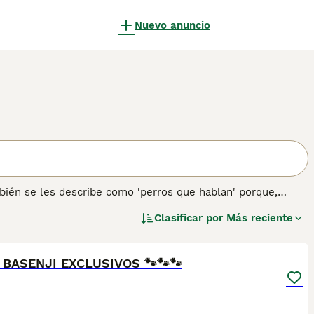
Nuevo anuncio
bién se les describe como 'perros que hablan' porque,
ido. Son perros extremadamente limpios, lo que los hace más
Clasificar por
Más reciente
sucian el pelaje. Al igual que los gatos, los Basenji usan
4
n sobre esta raza de perro.
 BASENJI EXCLUSIVOS 🐾🐾🐾