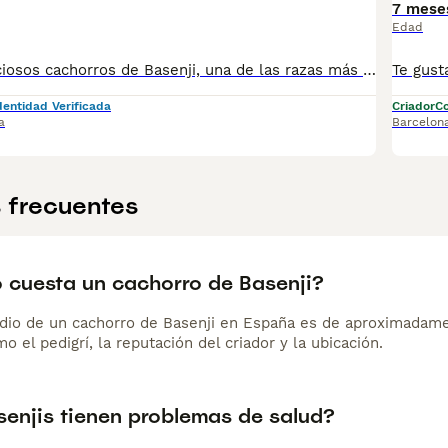
7 mese
Edad
Disponibles preciosos cachorros de Basenji, una de las razas más antiguas, elegantes y especiales del mundo. Conocido como el “perro que no ladra”, el Basenji destaca por su carácter inteligente, limpio e independiente. Criados en entorno natural, con socialización temprana y atención individualizada desde los primeros días, nuestros cachorros crecen equilibrados, seguros y bien adaptados a la vida familiar. El Basenji es ideal para personas que buscan un perro: ✨ Muy limpio y sin olor ✨ De pelo corto y mínima muda ✨ Activo, curioso y muy inteligente ✨ Con personalidad única y vínculo fuerte con su familia Trabajamos con pocas camadas al año, priorizando siempre la salud, el carácter y la calidad. 🔹 Padres cuidadosamente seleccionados y testados, libres de enfermedades genéticas 🔹 Criador profesional desde 1998 🔹 Proyecto serio, legal y con garantías reales 📄 Se entregan a partir de los 60 días, con: • Cartilla sanitaria oficial • Vacunas y desparasitaciones al día • Microchip • Pedigree LOE • Contrato de venta • Garantía escrita conforme a la ley • Revisión veterinaria completa por escrito Buscamos familias responsables, conscientes de que el Basenji es una raza primitiva con carácter propio, que necesita comprensión, ejercicio y vínculo. 📍 La Granja de Flix (Tarragona) 📅 Visitas con cita previa 👉 Si buscas un Basenji exclusivo, criado con experiencia, seriedad y compromiso, contáctanos para más información y reservas.
dentidad Verificada
Criador
Co
a
Barcelon
 frecuentes
 cuesta un cachorro de Basenji?
dio de un cachorro de Basenji en España es de aproximadame
o el pedigrí, la reputación del criador y la ubicación.
senjis tienen problemas de salud?