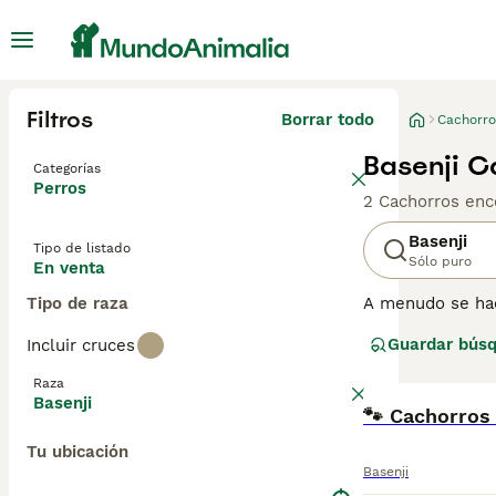
Filtros
Borrar todo
Cachorro
Basenji C
Categorías
Perros
2 Cachorros enc
Basenji
Tipo de listado
Sólo puro
En venta
Tipo de raza
A menudo se hac
aunque no 'ladr
Guardar bús
Incluir cruces
parecidos a los 
sus patas para l
Raza
Basenji
Lee nuestra
🐾 Cachorros 
pág
Tu ubicación
Basenji