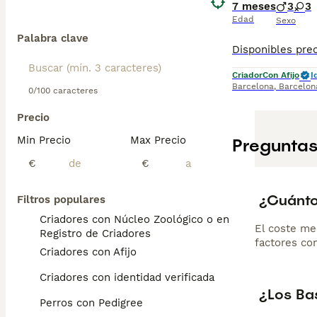
7 meses
3
3
Edad
Sexo
Palabra clave
Criador
Con Afijo
I
Barcelona
,
Barcelon
0/100 caracteres
Precio
Min Precio
Max Precio
Preguntas
€
€
¿Cuánto
Filtros populares
Criadores con Núcleo Zoológico o en el
El coste me
Registro de Criadores
factores com
Criadores con Afijo
Criadores con identidad verificada
¿Los Ba
Perros con Pedigree