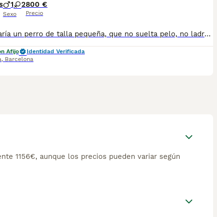
s
1
2
800 €
Precio
Sexo
Te gustaría un perro de talla pequeña, que no suelta pelo, no ladra, super limpio, que no huele mal, hipo alergénico , activo y muy listo? Aquí tienes los Basenji! Una raza africana unica ! Se adapta a la vida en piso y en el campo. Fuertes y sanos. Llamanos para saber mas! Tel 610621032
n Afijo
Identidad Verificada
a
,
Barcelona
nte 1156€, aunque los precios pueden variar según