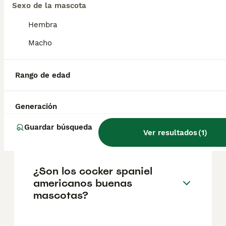
pueden variar según factores como el
Sexo de la mascota
pedigrí, la reputación del criador y la
ubicación.
Hembra
Macho
¿Cuál es la diferencia entre
un cocker spaniel y un
Rango de edad
cocker spaniel americano?
Generación
¿Es mejor tener un cocker
Guardar búsqueda
spaniel hembra o macho?
Ver resultados
(
1
)
¿Son los cocker spaniel
americanos buenas
mascotas?