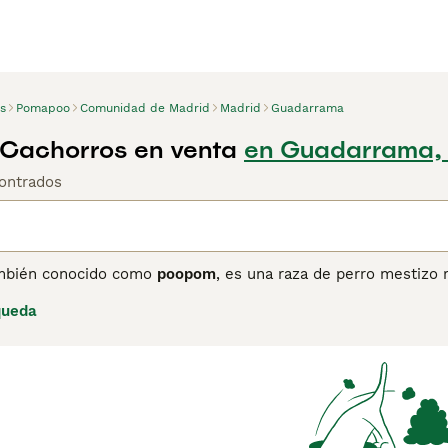
s
Pomapoo
Comunidad de Madrid
Madrid
Guadarrama
Cachorros en venta
en Guadarrama,
ontrados
ambién conocido como
poopom
, es una raza de perro mestizo 
cipalmente como una raza de diseño en Estados Unidos desde 
queda
ía entre 5 y 15 libras, y su altura de 20 a 30 cm aproximadam
endo del cruce, y requiere cuidados regulares para evitar en
gente y muy cariñoso, lo que lo convierte en una mascota idea
erros sociales pero pueden mostrarse reservados con extrañ
u tendencia a ladrar. Además, se adaptan bien a niños y otros
uienes buscan un compañero activo, juguetón y afectuoso, ide
ción.