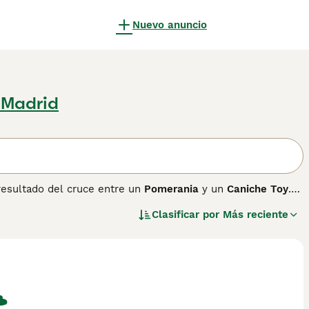
Nuevo anuncio
 Madrid
resultado del cruce entre un
Pomerania
y un
Caniche Toy
.
la década de 1990, el Pomapoo es popular por su tamaño
Clasificar por
Más reciente
ente. Su pelaje puede ser corto, medio, liso, ondulado o
redos, aunque sueltan poco pelo. Su temperamento es
l para familias, incluso en apartamentos gracias a su tamaño
os y es importante una buena socialización y entrenamiento
 animales si se los trata con cuidado. El Pomapoo es
al para espacios reducidos y hogares con tiempo para su