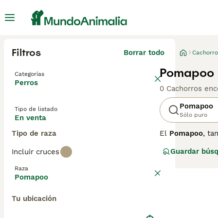
Filtros
Borrar todo
Cachorro
Pomapoo 
Categorías
Perros
0 Cachorros enc
Pomapoo
Tipo de listado
Sólo puro
En venta
Tipo de raza
El
Pomapoo
, t
Originario prin
Guardar bús
Incluir cruces
pequeño, que var
rizado, dependi
Raza
juguetón, inteli
Pomapoo
compacto. Son p
para controlar s
Tu ubicación
perfecto para q
cuidado y dedica