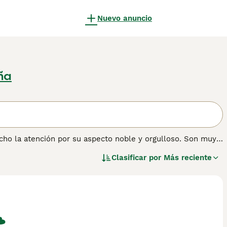
Nuevo anuncio
ña
ucho la atención por su aspecto noble y orgulloso. Son muy
ivos de naturaleza amistosa y leal. Sin embargo, muy pocos
Clasificar por
Más reciente
 hace que encontrar un criador sea una tarea difícil.
 información sobre esta raza de perro.