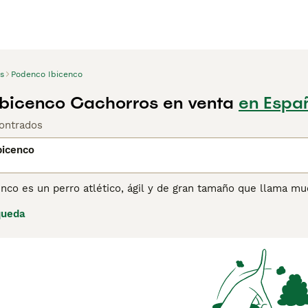
s
Podenco Ibicenco
bicenco Cachorros en venta
en Espa
ontrados
bicenco
nco es un perro atlético, ágil y de gran tamaño que llama m
uchos países europeos, entre ellos España. Son perros atract
queda
enco Ibicenco se registran en el Kennel Club cada año, lo que
ina de consejos de comprar de Podenco Ibicenco
para obtener