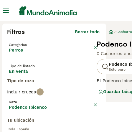
Filtros
Borrar todo
Cachorro
Podenco I
Categorías
Perros
0 Cachorros enc
Podenco I
Tipo de listado
Sólo puro
En venta
Tipo de raza
El Podenco Ibice
apreciados en m
Guardar bús
Incluir cruces
cachorros de Pod
Raza
Lee nuestra
pág
Podenco Ibicenco
Tu ubicación
Toda España