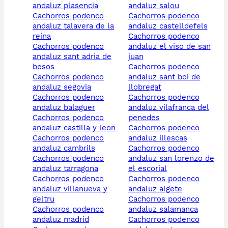
andaluz plasencia
andaluz salou
cachorros podenco
cachorros podenco
andaluz talavera de la
andaluz castelldefels
reina
cachorros podenco
cachorros podenco
andaluz el viso de san
andaluz sant adria de
juan
besos
cachorros podenco
cachorros podenco
andaluz sant boi de
andaluz segovia
llobregat
cachorros podenco
cachorros podenco
andaluz balaguer
andaluz vilafranca del
cachorros podenco
penedes
andaluz castilla y leon
cachorros podenco
cachorros podenco
andaluz illescas
andaluz cambrils
cachorros podenco
cachorros podenco
andaluz san lorenzo de
andaluz tarragona
el escorial
cachorros podenco
cachorros podenco
andaluz villanueva y
andaluz algete
geltru
cachorros podenco
cachorros podenco
andaluz salamanca
andaluz madrid
cachorros podenco