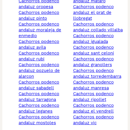
cachorros podenco
andaluz mataro
andaluz oropesa
cachorros podenco
cachorros podenco
andaluz el prat de
andaluz pinto
llobregat
cachorros podenco
cachorros podenco
andaluz moraleja de
andaluz collado villalba
enmedio
cachorros podenco
cachorros podenco
andaluz igualada
andaluz avila
cachorros podenco
cachorros podenco
andaluz sant celoni
andaluz rubi
cachorros podenco
cachorros podenco
andaluz granollers
andaluz pozuelo de
cachorros podenco
alarcon
andaluz torredembarra
cachorros podenco
cachorros podenco
andaluz sabadell
andaluz manresa
cachorros podenco
cachorros podenco
andaluz tarragona
andaluz ripollet
cachorros podenco
cachorros podenco
andaluz leganes
andaluz el vendrell
cachorros podenco
cachorros podenco
andaluz mostoles
andaluz vic