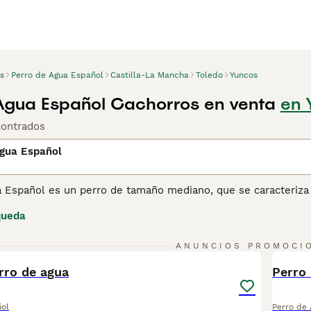
s
Perro de Agua Español
Castilla-La Mancha
Toledo
Yuncos
Agua Español Cachorros en venta
en 
contrados
Agua Español
 Español es un perro de tamaño mediano, que se caracteriza p
os inteligentes con una tremenda resistencia, que es una de 
queda
bilidades atléticas. Sin embargo, el Perro de Agua Español 
amilia, lo que lo convierte en una mascota ideal gracias a su 
4
ANUNCIOS PROMOCI
ina de consejos de compra de Perro de Agua Español
para obt
BOO
rro de agua
Perro
ñol
Perro de