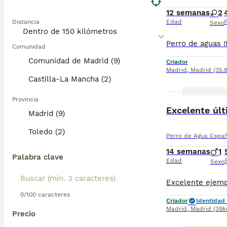
12 semanas
2
Distancia
Edad
P
Sexo
Comunidad
Comunidad de Madrid (9)
Criador
Madrid
,
Madrid
(35.
Castilla-La Mancha (2)
Provincia
Excelente últ
Madrid (9)
Toledo (2)
Perro de Agua Espa
14 semanas
1
Palabra clave
Edad
Sexo
0/100 caracteres
Criador
Identidad 
Madrid
,
Madrid
(39k
Precio