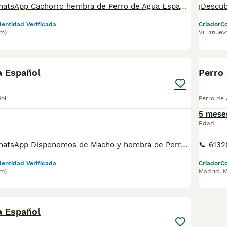
📞 613283995 WhatsApp Cachorro hembra de Perro de Agua Español chocolate Entregamos nuestros pequeños cachorritos con todas las garantías y cuidados necesarios , disponemos de núcleo zoológico para crianza y venta de nuestros cachorros . ✅Desparasitaciones y vacunas correspondientes a su edad . ✅Cartilla de vacunación . ✅Revisiones veterinarias . ✅Garantías víricas de 15 días . ✅Garantías genéticas de un año . Seriedad , confianza y bienestar animal son nuestra prioridad . También ofrecemos transporte propio para nuestros pequeños cachorros a toda la península , el pago lo podéis hacer contra reembolso . (con coste adicional) . Mandamos a toda España . Disponemos de varias razas Si no esta la raza que queréis llámanos , intentaremos encontrártela , trabajamos con los mejores criadores de España .
dentidad Verificada
Criador
Co
m)
Villanuev
14
a Español
Perro
ñol
Perro de
5 mese
Edad
📞 613283995 WhatsApp Disponemos de Macho y hembra de Perro de Agua Español de color chocolate Entregamos nuestros pequeños cachorritos con todas las garantías y cuidados necesarios , disponemos de núcleo zoológico para crianza y venta de nuestros cachorros . ✅Desparasitaciones y vacunas correspondientes a su edad . ✅Cartilla de vacunación . ✅Revisiones veterinarias . ✅Garantías víricas de 15 días . ✅Garantías genéticas de un año . Seriedad , confianza y bienestar animal son nuestra prioridad . También ofrecemos transporte propio para nuestros pequeños cachorros a toda la península , el pago lo podéis hacer contra reembolso . (con coste adicional) . Mandamos a toda España . Disponemos de varias razas Si no esta la raza que queréis llámanos , intentaremos encontrártela , trabajamos con los mejores criadores de España .
dentidad Verificada
Criador
Co
m)
Madrid
,
M
3
a Español