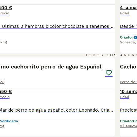
400 €
4 sema
recio
Edad
Perro de aguas !! Ultimas 2 hembras bicolor chocolate !! tenemos machos y hembras ,distintos colores Nuestros cachorros nacen y crecen en un ambiente familiar ,sin jaulas ,con un respeto y exclusiva cria,somos respetuosos con el tiempo de destete ,cada cachorro necesita su tiempo.. Destetamos con un pienso de alta calidad , Cachorros revisados ,desde el nacimiento ,hasta la entrega por un veterinario competente ,buscando siempre el bienestar de nuestros animales.. Sociabilizados y equilibrados tanto padres como cachorros Se entregan con todo el protocolo veterinario legal,y garantías por escrito completas.. Tenemos servicio de entrega personalizado a cualquier punto de España,directo.. El precio puede cambiar tanto en sexo como en características del cachorro. Dejanos tú teléfono y te mandamos toda la información fotos y vídeos ..
Criador
8km)
Sonseca
,
11
TODOS LOS ANUN
imo cachorrito perro de agua Español
Cachor
ñol
Perro de
550 €
10 sem
Precio
Edad
Excelente ejemplar de perro de agua español color Leonado. Criado en ambiente familiar, relacionándose con personas y otros perritos desde el momento de su nacimiento. El cachorro se entrega vacunado, desparasitado, con garantía sanitaria de un año por escrito y posibilidad de microchip. Inmejorable calidad de pelo, morfología y carácter. Si estáis buscando ampliar la familia aquí tenéis al mejor de los candidatos.
Verificada
Criador
Co
m)
Villanuev
13
5