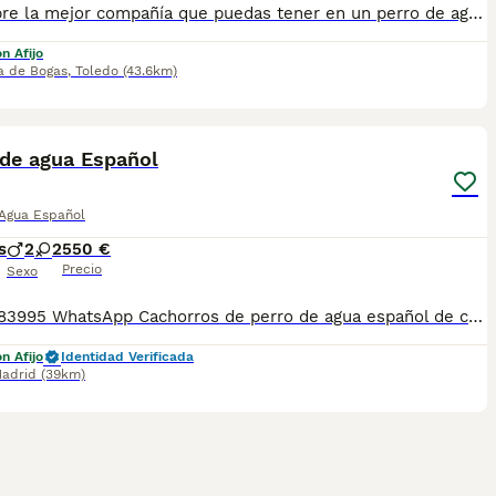
¡Descubre la mejor compañía que puedas tener en un perro de agua criado en un ambiente familiar! Nuestros cachorros son criados con amor y dedicación en un entorno hogareño, lo que les proporciona una socialización y un carácter excepcionales. Los perros de agua son conocidos por su inteligencia, lealtad y alegría de vivir. Son compañeros perfectos para personas activas y familias, ya que disfrutan de la compañía y la interacción con sus seres queridos. Nuestros cachorros de perro de agua están listos para ser parte de tu vida y llenarla de diversión, amor y compañía. ¡No pierdas la oportunidad de tener a uno de estos hermosos ejemplares en tu hogar! Contáctanos ahora para más información y reserva tu cachorro de perro de agua criado en ambiente familiar. Se entregan des parasitados, y vacunados.
n Afijo
a de Bogas
,
Toledo
(43.6km)
14
 de agua Español
 Agua Español
s
2
2
550 €
Precio
Sexo
📞 613283995 WhatsApp Cachorros de perro de agua español de color chocolate son los de las fotos una verdadera maravilla de cachorros . Entregamos nuestros pequeños cachorritos con todas las garantías y cuidados necesarios , disponemos de núcleo zoológico para crianza y venta de nuestros cachorros . ✅Desparasitaciones y vacunas correspondientes a su edad . ✅Cartilla de vacunación . ✅Revisiones veterinarias . ✅Garantías víricas de 15 días . ✅Garantías genéticas de un año . Seriedad , confianza y bienestar animal son nuestra prioridad . También ofrecemos transporte propio para nuestros pequeños cachorros a toda la península , el pago lo podéis hacer contra reembolso . (con coste adicional) . Mandamos a toda España . Disponemos de varias razas Si no esta la raza que queréis llámanos , intentaremos encontrártela , trabajamos con los mejores criadores de España .
n Afijo
Identidad Verificada
adrid
(39km)