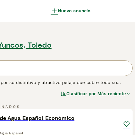
Nuevo anuncio
Yuncos, Toledo
or su distintivo y atractivo pelaje que cubre todo su
las razones por las que siempre han sido tan apreciados, así
Clasificar por
Más reciente
también se siente cómodo en el entorno doméstico y
naturaleza amistosa y leal.
2
1
ONADOS
ener información sobre esta raza de perro.
ST
 de Agua Español Económico
 Agua Español