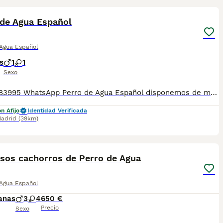
 de Agua Español
 Agua Español
s
1
1
Sexo
📞 613283995 WhatsApp Perro de Agua Español disponemos de machos y de hembras de color chocolate Entregamos nuestros pequeños cachorritos con todas las garantías y cuidados necesarios , disponemos de núcleo zoológico para crianza y venta de nuestros cachorros . ✅Desparasitaciones y vacunas correspondientes a su edad . ✅Cartilla de vacunación . ✅Revisiones veterinarias . ✅Garantías víricas de 15 días . ✅Garantías genéticas de un año . Seriedad , confianza y bienestar animal son nuestra prioridad . También ofrecemos transporte propio para nuestros pequeños cachorros a toda la península , el pago lo podéis hacer contra reembolso . (con coste adicional) . Mandamos a toda España . Disponemos de varias razas Si no esta la raza que queréis llámanos , intentaremos encontrártela , trabajamos con los mejores criadores de España .
n Afijo
Identidad Verificada
adrid
(39km)
23
3
osos cachorros de Perro de Agua
 Agua Español
anas
3
4
650 €
Precio
Sexo