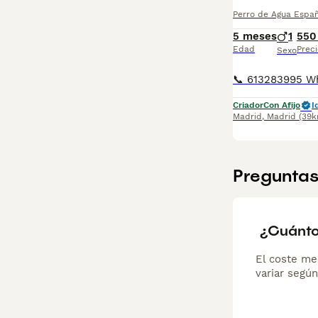
Perro de Agua Espa
5 meses
1
550
Edad
Preci
Sexo
Criador
Con Afijo
I
Madrid
,
Madrid
(39k
Preguntas
¿Cuánto
El coste me
variar según