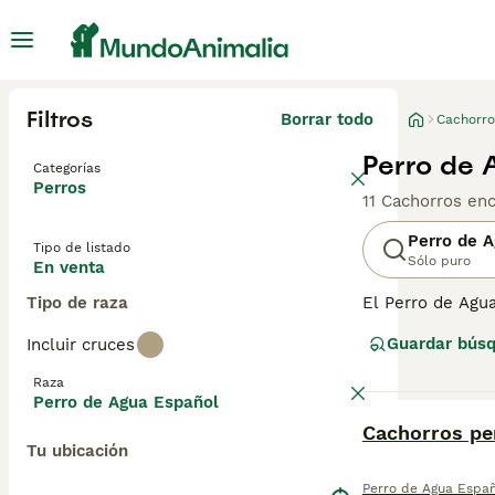
Filtros
Borrar todo
Cachorro
Perro de 
Categorías
Perros
11 Cachorros en
Perro de 
Tipo de listado
Sólo puro
En venta
Tipo de raza
El Perro de Agua
cuerpo. Son perr
Guardar bús
Incluir cruces
como por sus ha
prospera en la f
Raza
Perro de Agua Español
Lee nuestra
pág
BOOST
Cachorros pe
Tu ubicación
Perro de Agua Espa