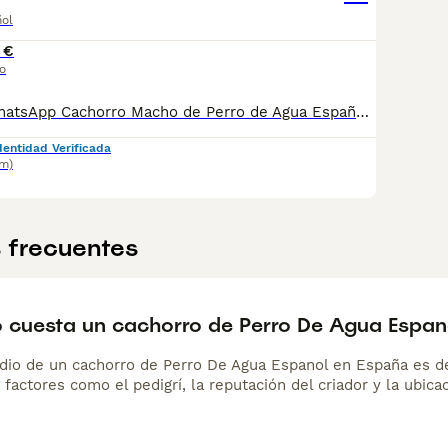
ñol
 €
o
📞 613283995 WhatsApp Cachorro Macho de Perro de Agua Español Entregamos nuestros pequeños cachorritos con todas las garantías y cuidados necesarios , disponemos de núcleo zoológico para crianza y venta de nuestros cachorros . ✅Desparasitaciones y vacunas correspondientes a su edad . ✅Cartilla de vacunación . ✅Revisiones veterinarias . ✅Garantías víricas de 15 días . ✅Garantías genéticas de un año . Seriedad , confianza y bienestar animal son nuestra prioridad . También ofrecemos transporte propio para nuestros pequeños cachorros a toda la península , el pago lo podéis hacer contra reembolso . (con coste adicional) . Mandamos a toda España . Disponemos de varias razas Si no esta la raza que queréis llámanos , intentaremos encontrártela , trabajamos con los mejores criadores de España .
dentidad Verificada
m)
 frecuentes
 cuesta un cachorro de Perro De Agua Espan
dio de un cachorro de Perro De Agua Espanol en España es 
 factores como el pedigrí, la reputación del criador y la ubicac