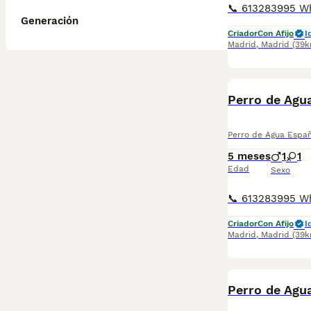
Generación
Criador
Con Afijo
I
Madrid
,
Madrid
(39k
Perro de Agu
Perro de Agua Espa
5 meses
1
1
Edad
Sexo
Criador
Con Afijo
I
Madrid
,
Madrid
(39k
Perro de Agu