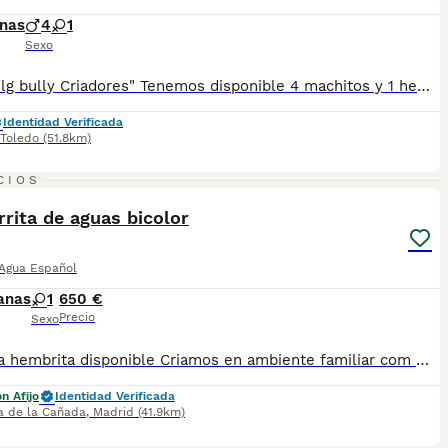
nas
4
1
Sexo
Desde "lg bully Criadores" Tenemos disponible 4 machitos y 1 hembras de Perro de Agua Español Económico. ♂️ 4 Machitos ♀️ 1 hembras Se entregan con: 🔹Chip 🔹Garantía Sanitaria 🔹Contrato 🔹Vacuna y Desparasitados según edad 📍Sonseca (Toledo) 📍Tlf:652190089 y 652189965 NO DUDES EN PREGUNTAR
Identidad Verificada
Toledo
(51.8km)
1
2
CIOS
rita de aguas bicolor
 Agua Español
anas
1
650 €
Precio
Sexo
Preciosa hembrita disponible Criamos en ambiente familiar com mucho cariño Por cancelación de ultima hora vuelve a estar disponible Se entrega con dos vacunas, cartilla de vacunación y desparasitaciones y revisión veterinaria Es una auténtica preciosidad No dejes pasar la oportunidad de conocerla Infórmate 665955400 envio contrareembolso Pasaporte y chip pago aparte
n Afijo
Identidad Verificada
a de la Cañada
,
Madrid
(41.9km)
20