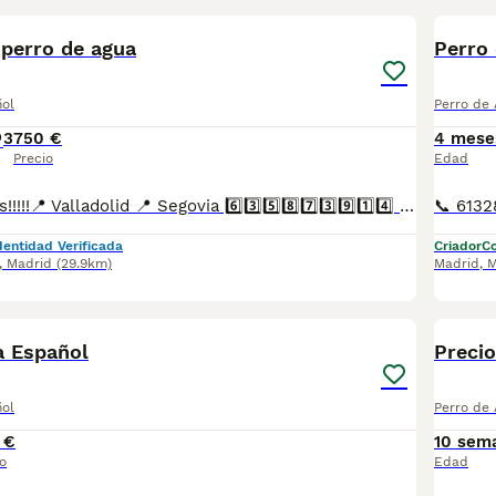
 perro de agua
Perro
ñol
Perro de
3
750 €
4 mese
Precio
Edad
Abrimos reservas!!!!!📍 Valladolid 📍 Segovia 6️⃣3️⃣5️⃣8️⃣7️⃣3️⃣9️⃣1️⃣4️⃣ Disponemos de una nueva camada de perros de agua Disponible machos y hembras Algunos rabones de nacimiento Padres con buena morfologia y caracter Sociabilizados desde el primer momento No dan alergia No sueltan pelo Se entrega con dos meses, dos vacunas, cartilla de vacunación Desparasitaciones Revisión veterinaria Garantías por escrito Posibilidad de chip y pasaporte Posibilidad de transporte 🚗 contrareembolso con chofer de confianza Infórmate sin compromiso ☎️ 34 635 87 39 14
dentidad Verificada
Criador
Co
,
Madrid
(29.9km)
Madrid
,
M
3
a Español
Preci
ñol
Perro de
 €
10 sem
o
Edad