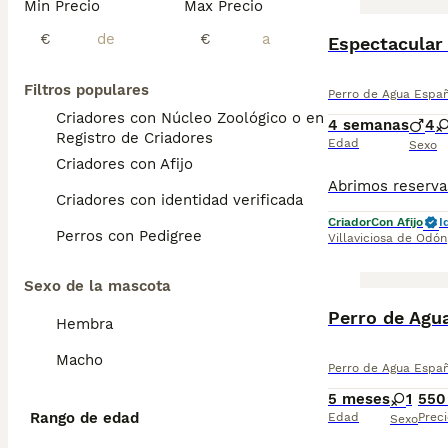
Min Precio
Max Precio
€
€
Espectacular
Filtros populares
Perro de Agua Espa
Criadores con Núcleo Zoológico o en el
4 semanas
4
Registro de Criadores
Edad
Sexo
Criadores con Afijo
Criadores con identidad verificada
Criador
Con Afijo
I
Perros con Pedigree
Villaviciosa de Odón
Sexo de la mascota
Perro de Agu
Hembra
Macho
Perro de Agua Espa
5 meses
1
550
Rango de edad
Edad
Preci
Sexo