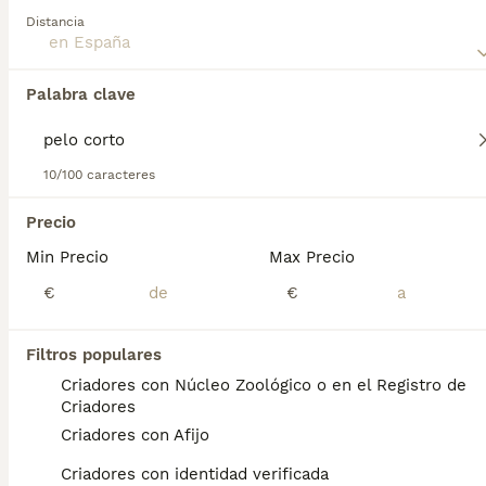
una mascota ideal gracias a su naturaleza amistosa y leal.
Distancia
Lee nuestra
página de consejos de compra de Perro de
Agua Español
para obtener información sobre esta raza de
Palabra clave
perro.
Encontramos 0 Perro de Agua Español Pelo
corto Cachorros en venta.
Si deseas exactamente esta búsqueda guarda tu 
10/100 caracteres
búsqueda y espera el resultado perfecto:
Precio
Guardar búsqueda
Min Precio
Max Precio
€
€
Preguntas frecuentes
Filtros populares
Criadores con Núcleo Zoológico o en el Registro de
¿Cuánto cuesta un cachorro
Criadores
de Perro De Agua Espanol?
Criadores con Afijo
El coste medio de un cachorro de Perro De
Criadores con identidad verificada