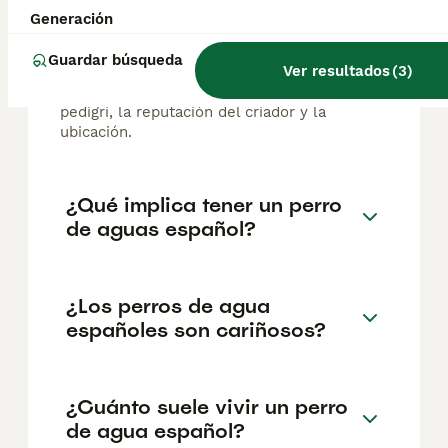
Generación
El coste medio de un cachorro de Perro De
Agua Espanol en España es de
Guardar búsqueda
Ver resultados
(
3
)
aproximadamente 540€, aunque los precios
pueden variar según factores como el
pedigrí, la reputación del criador y la
ubicación.
¿Qué implica tener un perro
de aguas español?
¿Los perros de agua
españoles son cariñosos?
¿Cuánto suele vivir un perro
de agua español?