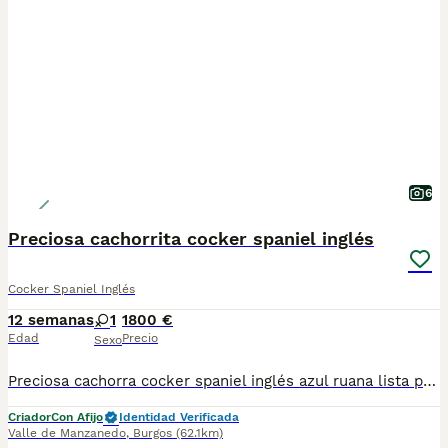
6
Preciosa cachorrita cocker spaniel inglés
Cocker Spaniel Inglés
12 semanas
1
1800 €
Edad
Precio
Sexo
Preciosa cachorra cocker spaniel inglés azul ruana lista para entregar. Madre campeona de España de belleza, padre cuenta con múltiples éxitos en los shows y caza práctica de spaniels. Dulce y cariñosa , excelente morfología,con sus vacunas al día , padres testados de pruebas de salud ambos limpios ante enfermedades genéticas.
Criador
Con Afijo
Identidad Verificada
Valle de Manzanedo
,
Burgos
(62.1km)