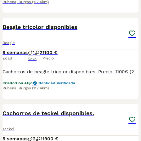
Rubena
,
Burgos
(112.4km)
4
Beagle tricolor disponibles
Beagle
9 semanas
1
2
1100 €
Edad
Precio
Sexo
Cachorros de beagle tricolor disponibles. Precio: 1100€ (21% IVA incluido) NO FINANCIAMOS Puedes venir y ver personalmente a los cachorros y a sus padres con cita previa. Atendemos teléfono y WhatsApp: 690 71 43 23 Ven y podrás conocer el entorno en el que crecen y se desarrollan. Ejercemos una cría responsable y ofrecemos un trato serio. Es importante destacar que nosotros criamos mascotas para ser animales de compañía, no ejemplares de cría ni de exposición. Sin embargo, nos imponemos los cánones más estrictos en lo que a condiciones sanitarias y calidad se refiere. Nuestra prioridad es ofrecer cachorros sanos y socializados. También nos gusta poner en valor el tipo de crecimiento y los cuidados que tienen en nuestro Centro y el entorno en el que viven tanto ellos como sus padres. Se entregan con: - Microchip - Pasaporte - Vacunas y desparasitaciones pertinentes a su edad. - Socialización con la manada del Centro, con personas y con otros animales. - Revisiones periódicas veterinarias hasta el momento de su entrega. - Peluquería pre-entrega (lavado, arreglo, corte de uñas, limpieza de zona perianal y vaciado de glándulas anales). Garantías: - Garantía vírica de 14 días. - Garantía congénita de 1 año. Servicios que ofrecemos: - Enseñamos instalaciones, padres y damos la posibilidad de interactuar con los cachorros si su edad lo permite. Será necesario concertar una visita con al menos un día de antelación. - Asesoramiento post-venta. - Clínicas concertadas en distintas ciudades (consultar). - Posibilidad de reserva. Para cachorros nacidos o futuras camadas. - Varios métodos de pago (no financiamos). No dudéis en preguntar lo que necesitéis, os informamos sin compromiso. Atendemos teléfono y WhatsApp: 690 71 43 23 N.Z: 008015
Criador
Con Afijo
Identidad Verificada
Rubena
,
Burgos
(112.4km)
6
Cachorros de teckel disponibles.
Teckel
5 semanas
2
1
1900 €