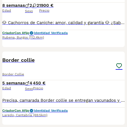
8 semanas
2
2
1900 €
Edad
Precio
Sexo
🐶 Cachorros de Caniche: amor, calidad y garantía 🐶 ¿Sabes qué diferencia a un cachorro criado con amor, en un hogar responsable y lleno de estímulos positivos? Todo. 🔹 Confianza. 🔹 Salud. 🔹 Felicidad. Nuestros cachorros no son solo perros, son compañeros de vida. Criados en un entorno familiar, con padres cuidadosamente seleccionados por su morfología y temperamento equilibrado, garantizamos ejemplares sanos, bien socializados y llenos de energía. 📌 Los precios dependen del color, aunque pueden influir otros factores: Negro o apricot claro = 1900€ Chocolate o apricot = 2490€ Rojo = 2900€ ¿Quieres conocerlos? Puedes visitarnos y ver cómo crecen, juegan y se desarrollan. No vendemos “perros”, entregamos pequeños tesoros listos para llenar tu hogar de alegría. 🏡 ¿Cómo se entregan? ✅ Pasaporte ✅ Microchip ✅ Vacunas y desparasitaciones acordes a su edad. ✅ Socialización temprana con personas y otros animales. ✅ Revisiones veterinarias periódicas y chequeo antes de la entrega. ✅ Opcional: Pedigree nacional LOA (con coste adicional). 💡 Te acompañamos en todo el proceso: 📌 Asesoramiento en alimentación, higiene y educación. 📌 Formas de pago flexibles (no financiamos). ❓ ¿Tienes dudas? Pregunta sin compromiso. Pero te avisamos: cuando los veas, no querrás irte sin uno. 📍 N.Z: 008015 📩 Contáctanos y descubre a tu futuro mejor amigo 🐾❤️
Criador
Con Afijo
Identidad Verificada
Rubena
,
Burgos
(112.4km)
6
2
Border collie
Border Collie
5 semanas
4
450 €
Edad
Precio
Sexo
Precisa, camarada Border collie se entregan vacunados y desparasitado conoció a chip 50 € más hay distintos colores todos los que son son machos
Criador
Con Afijo
Identidad Verificada
Laredo
,
Cantabria
(69.5km)
9
1