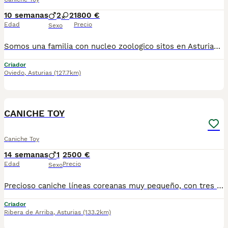
10 semanas
2
2
1800 €
Edad
Precio
Sexo
Somos una familia con nucleo zoologico sitos en Asturias. Nuestros caniches estan criados con absoluto amor y respeto. Como requisito pedimos conocer a nuestras familias en persona para que puedan conocer a los futuros miembros de la familia y a sus papas
Criador
Oviedo
,
Asturias
(127.7km)
5
CANICHE TOY
Caniche Toy
14 semanas
1
2500 €
Edad
Precio
Sexo
Precioso caniche líneas coreanas muy pequeño, con tres meses 800 gramos y 15 cm altura, morro chato una preciosidad. Se entrega vacunado y desparasitado acorde a su edad, revisión veterinaria. Solo llamadas o WhatsApp 673151837. Es en Oviedo Asturias. No se envía.
Criador
Ribera de Arriba
,
Asturias
(133.2km)