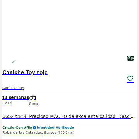
6
Caniche Toy rojo
Caniche Toy
13 semanas
1
Edad
Sexo
665272814. Precioso MACHO de excelente calidad. Desciende de las mejores líneas de sangre. Madre caniche toy línea golden strik( nieta de Dover campeón de España) y padre Tea Cup o mini toy asiático. Se entrega a partir d los 2 meses de edad con 2 vacunas, 2 desparasitaciones ( lo q le corresponde para la edad) con garantías víricas y congénitas, microchip y pasaporte todo hecho y revisado por veterinario. Criado en ambiente familiar con niños, es muy juguetón y cariñoso . Para más información fotos y vídeos llamar o wassat al 665272814.
Criador
Con Afijo
Identidad Verificada
Rabé de las Calzadas
,
Burgos
(108.3km)