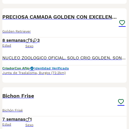
1
ADVANCED
PRECIOSA CAMADA GOLDEN CON EXCELENTE PEDICGREE
Golden Retriever
8 semanas
5
3
Edad
Sexo
NUCLEO ZOOLOGICO OFICIAL. SOLO CRIO GOLDEN. SON MARAVILLOSOS. PARECEN CREADOS PARA CONVIVIR CON LOS HUMANOS. EXCELENTE PEDIGREE. NIETOS DE CAMPEONES DEL MUNDO. PRECIO PRUDENTE. Tienen 40 dias les entrego con 2 meses, desparasitados, con la primera vacuna, con microchip y pasaporte sanitario europeo. Inscritos en LOE para transferirte el pedigree. 629061537
Criador
Con Afijo
Identidad Verificada
Junta de Traslaloma
,
Burgos
(72.2km)
3
Bichon Frise
Bichón Frisé
7 semanas
1
Edad
Sexo