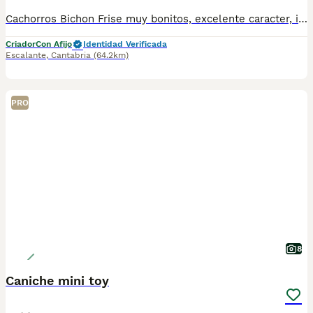
Cachorros Bichon Frise muy bonitos, excelente caracter, ideales para los niños , con sus vacunas al dia, desparasitados, microchip y contrato compraventa Nucleo zooologico numero 3506
Criador
Con Afijo
Identidad Verificada
Escalante
,
Cantabria
(64.2km)
PRO
8
Caniche mini toy