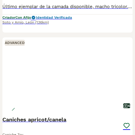
Último ejemplar de la camada disponible, macho tricolor. Padre blenheim de 5,6kg participando en exposiciones de belleza. Madre de 8kg tricolor, galaico winner 2025. Se entrega con chip, pasaporte, desparasitaciones , vacunas ,contrato, garantía de salud y pedigree. Ambos padres cuentan con las pruebas de salud pertinentes en la raza ( ADN, doppler , PRA ). Se entrega con mínimo tres meses de edad, estamos en León.
Criador
Con Afijo
Identidad Verificada
Soto y Amío
,
León
(136km)
ADVANCED
6
Caniches apricot/canela
Caniche Toy