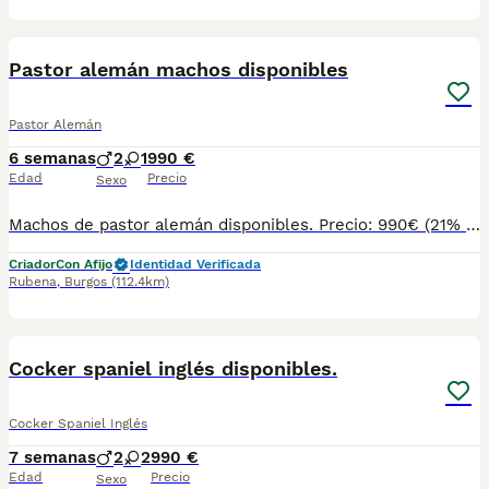
7
Pastor alemán machos disponibles
Pastor Alemán
6 semanas
2
1
990 €
Edad
Precio
Sexo
Machos de pastor alemán disponibles. Precio: 990€ (21% IVA incluido) NO FINANCIAMOS Puedes venir y ver personalmente a los cachorros y a sus padres con cita previa. Atendemos teléfono y WhatsApp: 690 71 43 23 Ven y podrás conocer el entorno en el que crecen y se desarrollan. Ejercemos una cría responsable y ofrecemos un trato serio. Es importante destacar que nosotros criamos mascotas para ser animales de compañía, no ejemplares de cría ni de exposición. Sin embargo, nos imponemos los cánones más estrictos en lo que a condiciones sanitarias y calidad se refiere. Nuestra prioridad es ofrecer cachorros sanos y socializados. También nos gusta poner en valor el tipo de crecimiento y los cuidados que tienen en nuestro Centro y el entorno en el que viven tanto ellos como sus padres. Se entregan con: - Microchip - Pasaporte - Vacunas y desparasitaciones pertinentes a su edad. - Socialización con la manada del Centro, con personas y con otros animales. - Revisiones periódicas veterinarias hasta el momento de su entrega. - Peluquería pre-entrega (lavado, arreglo, corte de uñas, limpieza de zona perianal y vaciado de glándulas anales). Garantías: - Garantía vírica de 14 días. - Garantía congénita de 1 año. Servicios que ofrecemos: - Enseñamos instalaciones, padres y damos la posibilidad de interactuar con los cachorros si su edad lo permite. Será necesario concertar una visita con al menos un día de antelación. - Asesoramiento post-venta. - Clínicas concertadas en distintas ciudades (consultar). - Posibilidad de reserva. Para cachorros nacidos o futuras camadas. - Varios métodos de pago (no financiamos). No dudéis en preguntar lo que necesitéis, os informamos sin compromiso. Atendemos teléfono y WhatsApp: 690 71 43 23 N.Z: 008015
Criador
Con Afijo
Identidad Verificada
Rubena
,
Burgos
(112.4km)
4
Cocker spaniel inglés disponibles.
Cocker Spaniel Inglés
7 semanas
2
2
990 €
Edad
Precio
Sexo