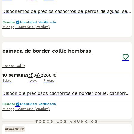
Disponemos de precios cachorros de perros de aguas, se entregan vacunados y desparasitados acorde a su edad. Kit de inicio royal canin. Mas información contactar 623405567
Criador
Identidad Verificada
Miengo
,
Cantabria
(29.9km)
3
BOOST
camada de border collie hembras
Border Collie
10 semanas
3
2
280 €
Edad
Precio
Sexo
Disponible preciosos cachorros de border collie, cachorros criados en familia, sociabilizados con otros animales y personas. Vacunados y desparasitados acorde a su edad con su correspondiente cartilla sanitaria. Kit de inicio royal canin. Mas información contactar. Precios desde 280e
Criador
Identidad Verificada
Miengo
,
Cantabria
(29.9km)
TODOS LOS ANUNCIOS
ADVANCED