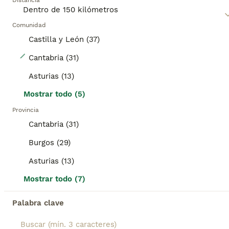
Distancia
Comunidad
Castilla y León (37)
8
Cantabria (31)
Caniches Toy
Asturias (13)
Mostrar todo (5)
Caniche Toy
Provincia
13 semanas
1
1
Cantabria (31)
Edad
Sexo
Burgos (29)
665272814. Preciosos cachorros de excelente calidad. Desciende de las mejores líneas de sangre. Madre caniche toy y padre Tea Cup o mini toy Golden Strik( hijo de Dover campeón de España) . Se entregan a partir d los 2 meses de edad con 2 vacunas, 2 desparasitaciones ( lo q le corresponde para la edad) con garantías víricas y congénitas, microchip y pasaporte todo hecho y revisado por veterinario. Criados en ambiente familiar con niños, son muy juguetónes y cariñosos . Para más información fotos y vídeos llamar o wassat al 665272814.
Asturias (13)
Criador
Con Afijo
Identidad Verificada
Rabé de las Calzadas
,
Burgos
(108.3km)
Mostrar todo (7)
5
Palabra clave
BOOST
Border collie merle machos