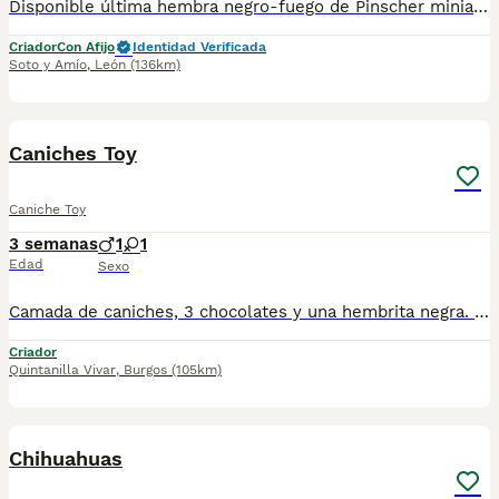
Disponible última hembra negro-fuego de Pinscher miniatura. Se entrega con chip, pasaporte, desparasitaciones, vacunas, contrato, garantía de salud y pedigree. Estamos en León.
Criador
Con Afijo
Identidad Verificada
Soto y Amío
,
León
(136km)
1
Caniches Toy
Caniche Toy
3 semanas
1
1
Edad
Sexo
Camada de caniches, 3 chocolates y una hembrita negra. Todos ellos se desparasitan y vacunan acorde a su edad, la entrega de los cachorros será en presencia de veterinario colegiado que pondrá microchip y pasaporte sanitario y certificara el buen estado del cachorro. Comiendo pienso seco, del que se dará un paquete para los primeros dias. A partir de 1500€.
Criador
Quintanilla Vivar
,
Burgos
(105km)
4
Chihuahuas