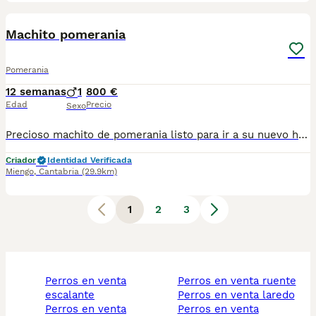
3
Machito pomerania
Pomerania
12 semanas
1
800 €
Edad
Precio
Sexo
Precioso machito de pomerania listo para ir a su nuevo hogar, se entrega vacunado y desparasitado acorde a su edad. Garantía vírica. Kit de inicio royal canin. Mas información contactar 623405567
Criador
Identidad Verificada
Miengo
,
Cantabria
(29.9km)
1
2
3
perros en venta
perros en venta ruente
escalante
perros en venta laredo
perros en venta
perros en venta