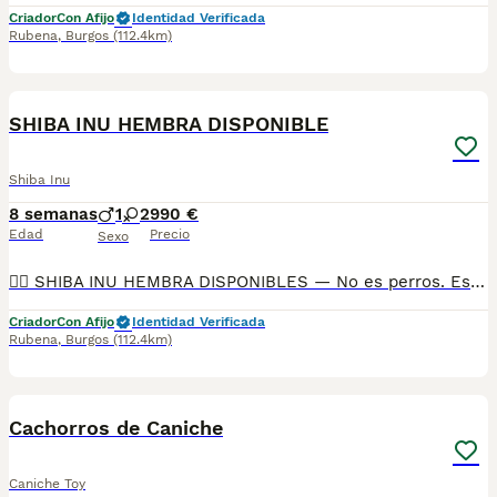
Criador
Con Afijo
Identidad Verificada
Rubena
,
Burgos
(112.4km)
4
SHIBA INU HEMBRA DISPONIBLE
Shiba Inu
8 semanas
1
2
990 €
Edad
Precio
Sexo
🐕‍🦺 SHIBA INU HEMBRA DISPONIBLES — No es perros. Es una filosofía con patas. 🐕‍🦺 Un Shiba no viene a “hacerte compañía”. Viene a compartir su mundo contigo, a enseñarte paciencia, elegancia y a cómo decir mucho… sin decir nada. 📌 Precio: 990 € (21% IVA incluido) NO FINANCIAMOS 📍 No compramos confianza. La mostramos. ¿Quieres ver dónde crecen? ¿Con quién socializan? ¿Con qué humanos comparten su día a día? Ven. Observa. Siente. No hay nada que ocultar cuando se cría con respeto. Y aquí lo hacemos con conciencia, no por volumen. 📦 ¿Qué te llevas con este cachorro que no obedece… porque razona? ✔️ Microchip ✔️ Pasaporte ✔️ Vacunas y controles veterinarios al día ✔️ Socialización desde pequeños con personas y otros animales ✔️ Chequeo veterinario completo antes de la entrega ✔️ [Opcional] Pedigree nacional (si te gusta que todo esté bien documentado) 🧭 Y para que no te sientas solo en el camino: 🟠 Te orientamos en todo: alimentación, adaptación, higiene, carácter 🟠 Aceptamos varias formas de pago (pero no financiamos — esto no es consumo rápido) 📞 Para preguntas, dudas o incluso para venir solo a mirar (y que elija él si tú eres su humano): Teléfono y WhatsApp: 690 71 43 23 📍 N.Z.: 008015 ⚠️ El Shiba no es para cualquiera. Es para quien respeta la libertad, la elegancia y el silencio que dice más que mil ladridos. Si eso resuena contigo… quizá no sea casualidad que estés leyendo esto.
Criador
Con Afijo
Identidad Verificada
Rubena
,
Burgos
(112.4km)
4
Cachorros de Caniche
Caniche Toy