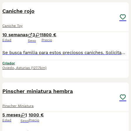
Caniche rojo
Caniche Toy
10 semanas
3
1
1800 €
Edad
Precio
Sexo
Se busca familia para estos preciosos caniches. Solicitamos informacion previa ya que nos gusta saber las caracteristicas de la futura familia de nuestros peludos. Por favor, solo gente realmente responsable y con tiempo para dedicarles
Criador
Oviedo
,
Asturias
(127.7km)
4
Pinscher miniatura hembra
Pinscher Miniatura
5 meses
1
1000 €
Edad
Precio
Sexo