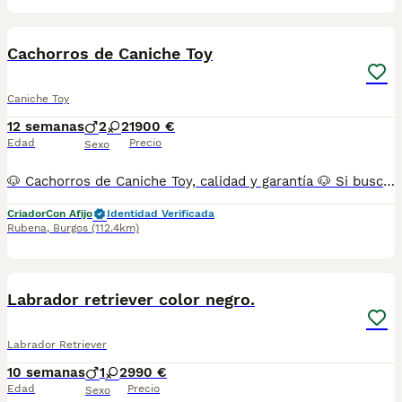
4
Cachorros de Caniche Toy
Caniche Toy
12 semanas
2
2
1900 €
Edad
Precio
Sexo
🐶 Cachorros de Caniche Toy, calidad y garantía 🐶 Si buscas un caniche auténtico, sano y bien socializado, ¡has llegado al lugar adecuado! Nuestros cachorros son criados con amor, en un entorno familiar, asegurando su equilibrio y felicidad. 💎 Cachorros disponibles – Calidad y belleza en Cada Uno 💰 Los precios dependen del color, aunque pueden influir otros factores. Negro o apricot claro = 1900€ Chocolate o apricot = 2490€ Rojo = 2900€ *Todos los precios son con el 21% de IVA incluido. 📏 Características de los padres – Garantía de pureza y salud 🏡 Cría responsable – Ven a conocernos Nos tomamos la crianza responsable muy en serio. Queremos que conozcas a los padres, el ambiente donde crecen los cachorros y nuestra forma de trabajo. La transparencia y el bienestar animal son nuestra prioridad. 🏥 Tu cachorro se entrega con: ✅ Pasaporte ✅ Microchip ✅ 3ª vacuna ✅ Desparasitaciones pertinentes a su edad ✅ Revisiones periódicas y chequeo previo a la entrega ✅ Socializado con personas y otros animales ✅ Pedigree Nacional LOA (opcional, coste adicional) 🎁 Extras que marcan la diferencia 📌 Asesoramiento experto en cuidados, alimentación y educación 💳 Diferentes formas de pago (sin financiación) 📩 ¡Resolvemos todas tus dudas sin compromiso! Escríbenos para más información. 📍 N.Z: 008015 📞 Contáctanos y encuentra a tu compañero ideal. ¡Te esperamos! 🐶❤️
Criador
Con Afijo
Identidad Verificada
Rubena
,
Burgos
(112.4km)
4
Labrador retriever color negro.
Labrador Retriever
10 semanas
1
2
990 €
Edad
Precio
Sexo