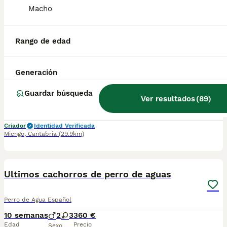
Macho
4
BOOST
Teckel miniatura/kanichen solo hembras
Rango de edad
Teckel Miniatura
Generación
10 semanas
3
3
650 €
Edad
Precio
Sexo
Guardar búsqueda
Ver resultados
(
89
)
Disponible preciosa camada de teckel madre chocolate miniatura, padre merle chocolate kanichen listos para entregar. Se entregan vacunados y desparasitados acorde a su edad. Kit de inicio royal canin. Sociabilizados con otros animales y personas. Mas información contactar 623405567
Criador
Identidad Verificada
Miengo
,
Cantabria
(29.9km)
5
BOOST
Ultimos cachorros de perro de aguas
Perro de Agua Español
10 semanas
2
3
360 €
Edad
Precio
Sexo