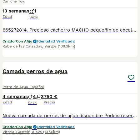
Caniche Toy
13 semanas
1
Edad
Sexo
665272814. Precioso cachorro MACHO pequeñín de excelente calidad. Desciende de las mejores líneas de sangre. Madre caniche mini toy y padre Tea Cup o mini toy Golden Strik( hijo de Dover campeón de España) . Se entrega a partir d los 2 meses de edad con 2 vacunas, 2 desparasitaciones ( lo q le corresponde para la edad) con garantías víricas y congénitas, microchip y pasaporte todo hecho y revisado por veterinario. Criado en ambiente familiar con niños, es muy juguetón y cariñoso . Para más información fotos y vídeos llamar o wassat al 665272814.
Criador
Con Afijo
Identidad Verificada
Rabé de las Calzadas
,
Burgos
(108.3km)
7
3
Camada perros de agua
Perro de Agua Español
4 semanas
4
3
750 €
Edad
Precio
Sexo
Nueva camada de perros de agua disponible Podeis reservar vuestro cachorro Disponemos de machos y hembras Algunos rabones de nacimiento Somos núcleo zoologico y criamos en ambiente familiar y colaboramos en con otros núcleos zoológicos Estamos en Segovia/Valladolid 📍 Se entregan al día con cartilla provisional desparataciones, cacunas correspondientes Pasaporte y chip pago a parte Garantias por escrito Posibilidad de envio contrareembolso con chofer de confianza Si estas pensando en aumentar la familia no lo Dudes ... Informate sin compromiso 34 635 87 39 14☎️☎️☎️
Criador
Con Afijo
Identidad Verificada
Vitoria-Gasteiz
,
Álava
(137.6km)