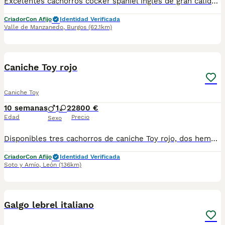
Excelentes cachorros cocker spaniel inglés de gran calidad , excelente carácter y morfología de padres campeones de belleza y caza . Con pruebas de salud de ambos progenitores. Se entregan vacunados, desparasitados, con microchip y pasaporte. Pedigrí LOE
Criador
Con Afijo
Identidad Verificada
Valle de Manzanedo
,
Burgos
(62.1km)
19
BOOST
Caniche Toy rojo
Caniche Toy
10 semanas
1
2
2800 €
Edad
Precio
Sexo
Disponibles tres cachorros de caniche Toy rojo, dos hembras y un macho. Se entregan con mínimo tres meses con chip , pasaporte, desparasitaciones, vacunas, contrato y garantía de salud. Estamos en León.
Criador
Con Afijo
Identidad Verificada
Soto y Amío
,
León
(136km)
12
Galgo lebrel italiano