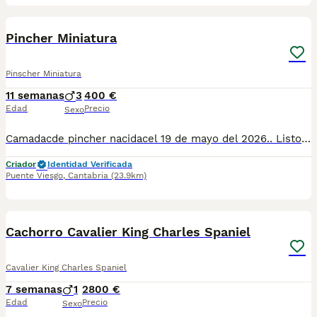
8
Pincher Miniatura
Pinscher Miniatura
11 semanas
3
400 €
Edad
Precio
Sexo
Camadacde pincher nacidacel 19 de mayo del 2026.. Listos para entregar.. Desparasitados y con sus vacunas correspondientes.. No se envían,recogida en casa...
Criador
Identidad Verificada
Puente Viesgo
,
Cantabria
(23.9km)
6
Cachorro Cavalier King Charles Spaniel
Cavalier King Charles Spaniel
7 semanas
1
2800 €
Edad
Precio
Sexo