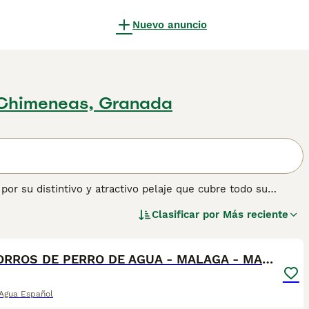
Nuevo anuncio
Chimeneas, Granada
or su distintivo y atractivo pelaje que cubre todo su
las razones por las que siempre han sido tan apreciados, así
Clasificar por
Más reciente
también se siente cómodo en el entorno doméstico y
1
naturaleza amistosa y leal.
ener información sobre esta raza de perro.
CACHORROS DE PERRO DE AGUA - MALAGA - MARBELLA
 Agua Español