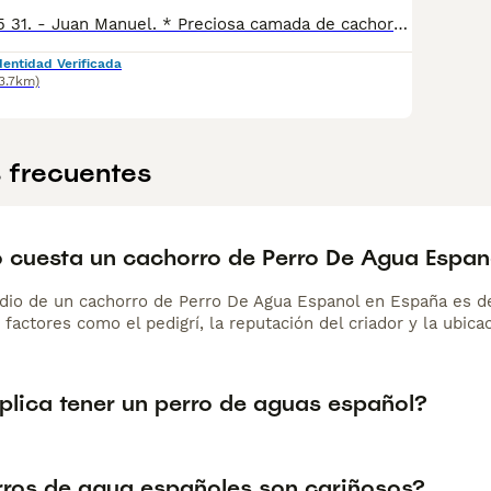
-Tlfno. 625 49 75 31. - Juan Manuel. * Preciosa camada de cachorros de agua, hay disponibles machos y hembras. * Nuestros cachorros se entregan vacunados y desparasitados, llevan la cartilla veterinaria. * Hacemos envíos con empresas especializadas en transporte de mascotas.
dentidad Verificada
13.7km)
 frecuentes
 cuesta un cachorro de Perro De Agua Espan
dio de un cachorro de Perro De Agua Espanol en España es 
 factores como el pedigrí, la reputación del criador y la ubicac
plica tener un perro de aguas español?
rros de agua españoles son cariñosos?