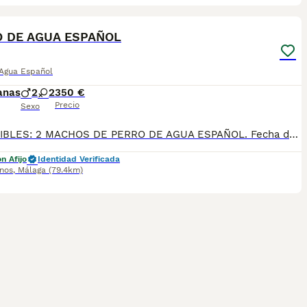
17
 DE AGUA ESPAÑOL
 Agua Español
anas
2
2
350 €
Precio
Sexo
DISPONIBLES: 2 MACHOS DE PERRO DE AGUA ESPAÑOL. Fecha de nacimiento 22/04/2026. PERRO DE AGUA DE VILLA BIZNAGA. Todos nuestros cachorros se entregan con su Cartilla Sanitaria, 3 vacunas, 3 desparasitaciones y la hoja para la inscripción en el LOE para solicitar el pedigree (opcional). Con 5 días de Garantía Vírica y 5 meses de Garantía Genética. Nuestra web: www.villabiznaga.com. Instagram: villabiznaga_bordercollie. Facebook: Villa Biznaga. Para solicitar más información, videos o fotos de algún cachorro o camada en concreto a través de wasap al 606 816 817.
n Afijo
Identidad Verificada
inos
,
Málaga
(79.4km)