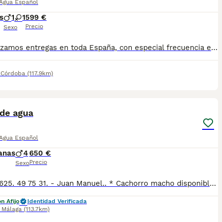
 Agua Español
s
1
1
599 €
Precio
Sexo
🚚 Realizamos entregas en toda España, con especial frecuencia en **Andalucía**: Sevilla, Málaga, Cádiz, Córdoba, Granada, Jaén, Huelva y Almería. También entregamos habitualmente en Marbella, Jerez de la Frontera, Estepona, Fuengirola, Benalmádena, Mijas, Dos Hermanas y cualquier punto de España. **Entrega 100% a contrarreembolso.** No tendrás que adelantar el importe del cachorro. Lo recibirás en la puerta de tu casa mediante transporte especializado y podrás comprobar que todo está correcto antes de realizar el pago. Nuestros cachorros se entregan: ✅ Vacunados y desparasitados según su edad. ✅ Con microchip, cartilla veterinaria y documentación al día. ✅ Revisados veterinariamente antes de salir de nuestras instalaciones. ✅ Procedentes de excelentes líneas, seleccionadas por salud, carácter y morfología. ✅ Perfectamente socializados y acostumbrados al contacto diario con personas. ✅ Iniciados en el aprendizaje para hacer sus necesidades sobre empapador, facilitando su adaptación al nuevo hogar. ✅ Con asesoramiento personalizado antes y después de la entrega. Nuestro objetivo no es vender un cachorro más. Queremos que cada familia reciba un compañero sano, equilibrado y criado con el máximo cuidado desde el primer día. 📩 Si deseas fotografías, vídeos o más información, escríbenos por privado. Estaremos encantados de ayudarte a encontrar el compañero perfecto670864332
,
Córdoba
(117.9km)
5
2
 de agua
 Agua Español
anas
4
650 €
Precio
Sexo
-Tlfno. 625. 49 75 31. - Juan Manuel.. * Cachorro macho disponible, hay negro y también chocolate. * Se entregan vacunados y desparasitados con cartilla veterinaria. * Hacemos revisión veterinaria con test de Parvo y coronavirus para garantizar que están sanos.
n Afijo
Identidad Verificada
,
Málaga
(113.7km)