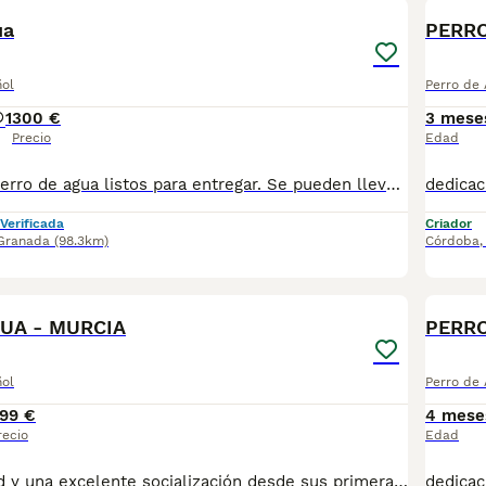
ua
PERRO
ñol
Perro de
1
300 €
3 mese
Precio
Edad
Cachorritos de perro de agua listos para entregar. Se pueden llevar a destino. Más información en mi wasaps 647506660
Verificada
Criador
Granada
(98.3km)
Córdoba
1
UA - MURCIA
PERRO
ñol
Perro de
99 €
4 mese
recio
Edad
dedicación, salud y una excelente socialización desde sus primeras semanas de vida, estaremos encantados de ayudarte. 🚚 Realizamos entregas en toda España, con especial frecuencia en **Andalucía**: Sevilla, Málaga, Cádiz, Córdoba, Granada, Jaén, Huelva y Almería. También entregamos habitualmente en Marbella, Jerez de la Frontera, Estepona, Fuengirola, Benalmádena, Mijas, Dos Hermanas y cualquier punto de España. **Entrega 100% a contrarreembolso.** No tendrás que adelantar el importe del cachorro. Lo recibirás en la puerta de tu casa mediante transporte especializado y podrás comprobar que todo está correcto antes de realizar el pago. Nuestros cachorros se entregan: ✅ Vacunados y desparasitados según su edad. ✅ Con microchip, cartilla veterinaria y documentación al día. ✅ Revisados veterinariamente antes de salir de nuestras instalaciones. ✅ Procedentes de excelentes líneas, seleccionadas por salud, carácter y morfología. ✅ Perfectamente socializados y acostumbrados al contacto diario con personas. ✅ Iniciados en el aprendizaje para hacer sus necesidades sobre empapador, facilitando su adaptación al nuevo hogar. ✅ Con asesoramiento personalizado antes y después de la entrega. Nuestro objetivo no es vender un cachorro más. Queremos que cada familia reciba un compañero sano, equilibrado y criado con el máximo cuidado desde el primer día. escríbenos por privado. Estaremos encantados de ayudarte a encontrar el compañero perfecto670864332