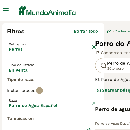
Filtros
Borrar todo
Cachorro
Perro de 
Categorías
Perros
17 Cachorros en
Perro de 
Tipo de listado
Sólo puro
En venta
Tipo de raza
El Perro de Agua
cuerpo. Son perr
Guardar bús
Incluir cruces
como por sus ha
prospera en la f
Raza
Perro de Agua Español
Lee nuestra
Perro de agu
pág
Tu ubicación
Perro de Agua Espa