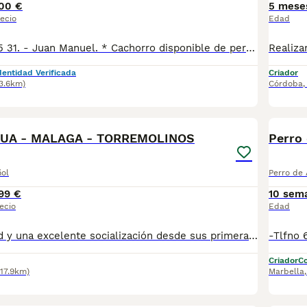
00 €
5 mese
ecio
Edad
-Tlfno. 625 49 75 31. - Juan Manuel. * Cachorro disponible de perro de agua , listo para entregar. * Se entregan vacunados y desparasitados con cartilla veterinaria. Hacemos revisión veterinaria con test de Parvo y coronavirus para garantizar que están sanos.
dentidad Verificada
Criador
13.6km)
Córdoba
1
GUA - MALAGA - TORREMOLINOS
Perro
ñol
Perro de
99 €
10 sem
ecio
Edad
dedicación, salud y una excelente socialización desde sus primeras semanas de vida, estaremos encantados de ayudarte. 🚚 Realizamos entregas en toda España, con especial frecuencia en **Andalucía**: Sevilla, Málaga, Cádiz, Córdoba, Granada, Jaén, Huelva y Almería. También entregamos habitualmente en Marbella, Jerez de la Frontera, Estepona, Fuengirola, Benalmádena, Mijas, Dos Hermanas y cualquier punto de España. **Entrega 100% a contrarreembolso.** No tendrás que adelantar el importe del cachorro. Lo recibirás en la puerta de tu casa mediante transporte especializado y podrás comprobar que todo está correcto antes de realizar el pago. Nuestros cachorros se entregan: ✅ Vacunados y desparasitados según su edad. ✅ Con microchip, cartilla veterinaria y documentación al día. ✅ Revisados veterinariamente antes de salir de nuestras instalaciones. ✅ Procedentes de excelentes líneas, seleccionadas por salud, carácter y morfología. ✅ Perfectamente socializados y acostumbrados al contacto diario con personas. ✅ Iniciados en el aprendizaje para hacer sus necesidades sobre empapador, facilitando su adaptación al nuevo hogar , asesoramiento personalizado antes y después de la entrega. Nuestro objetivo no es vender un cachorro más. Queremos que cada familia reciba un compañero sano, equilibrado y criado con el máximo cuidado desde el primer día. 📩 Si deseas fotografías, vídeos o más información, escríbenos por privado. Estaremos encantados de ayudarte a encontrar el compañero perfecto670864332
Criador
Co
117.9km)
Marbella
3