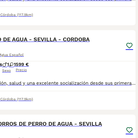
,
Córdoba
(117.9km)
3
 DE AGUA - SEVILLA - CORDOBA
 Agua Español
s
1
1
599 €
Precio
Sexo
dedicación, salud y una excelente socialización desde sus primeras semanas de vida, estaremos encantados de ayudarte. 🚚 Realizamos entregas en toda España, con especial frecuencia en **Andalucía**: Sevilla, Málaga, Cádiz, Córdoba, Granada, Jaén, Huelva y Almería. También entregamos habitualmente en Marbella, Jerez de la Frontera, Estepona, Fuengirola, Benalmádena, Mijas, Dos Hermanas y cualquier punto de España. **Entrega 100% a contrarreembolso.** No tendrás que adelantar el importe del cachorro. Lo recibirás en la puerta de tu casa mediante transporte especializado y podrás comprobar que todo está correcto antes de realizar el pago. Nuestros cachorros se entregan: ✅ Vacunados y desparasitados según su edad. ✅ Con microchip, cartilla veterinaria y documentación al día. ✅ Revisados veterinariamente antes de salir de nuestras instalaciones. ✅ Procedentes de excelentes líneas, seleccionadas por salud, carácter y morfología. ✅ Perfectamente socializados y acostumbrados al contacto diario con personas. ✅ Iniciados en el aprendizaje para hacer sus necesidades sobre empapador, facilitando su adaptación al nuevo hogar. ✅ Con asesoramiento personalizado antes y después de la entrega. Nuestro objetivo no es vender un cachorro más. Queremos que cada familia reciba un compañero sano, equilibrado y criado con el máximo cuidado desde el primer día. 📩 Si deseas fotografías, vídeos o más información, escríbenos por privado. Estaremos encantados de ayudarte a encontrar el compañero perfecto670864332 GRACIAS
,
Córdoba
(117.9km)
1
RROS DE PERRO DE AGUA - SEVILLA