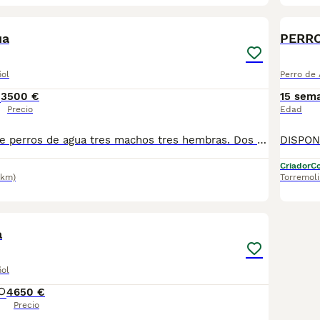
6
2
ua
PERRO
ñol
Perro de
3
500 €
15 sem
Precio
Edad
Nueva camada de perros de agua tres machos tres hembras. Dos de las hembras razonas de nacimiento. Se entregan vacunados desparacitado y con cartilla, se recojen en granada. Para mas información por wasap Macho 500 Hembra 550 Hembras razonas 600
Criador
Co
3km)
Torremol
7
4
a
ñol
4
650 €
Precio