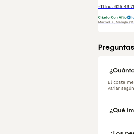
Criador
Con Afijo
I
Marbella
,
Málaga
(1
Preguntas
¿Cuánto
El coste me
variar según
¿Qué im
¿Los pe