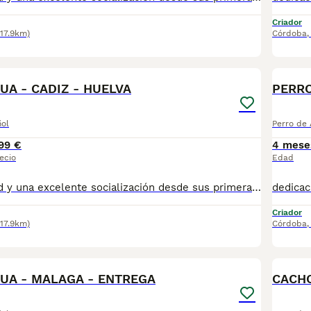
Criador
117.9km)
Córdoba
1
UA - CADIZ - HUELVA
PERRO
ñol
Perro de
99 €
4 mese
ecio
Edad
dedicación, salud y una excelente socialización desde sus primeras semanas de vida, estaremos encantados de ayudarte. 🚚 Realizamos entregas en toda España, con especial frecuencia en **Andalucía**: Sevilla, Málaga, Cádiz, Córdoba, Granada, Jaén, Huelva y Almería. También entregamos habitualmente en Marbella, Jerez de la Frontera, Estepona, Fuengirola, Benalmádena, Mijas, Dos Hermanas y cualquier punto de España. **Entrega 100% a contrarreembolso.** No tendrás que adelantar el importe del cachorro. Lo recibirás en la puerta de tu casa mediante transporte especializado y podrás comprobar que todo está correcto antes de realizar el pago. Nuestros cachorros se entregan: ✅ Vacunados y desparasitados según su edad. ✅ Con microchip, cartilla veterinaria y documentación al día. ✅ Revisados veterinariamente antes de salir de nuestras instalaciones. ✅ Procedentes de excelentes líneas, seleccionadas por salud, carácter y morfología. ✅ Perfectamente socializados y acostumbrados al contacto diario con personas. ✅ Iniciados en el aprendizaje para hacer sus necesidades sobre empapador, facilitando su adaptación al nuevo hogar. ✅ Con asesoramiento personalizado antes y después de la entrega. Nuestro objetivo no es vender un cachorro más. Queremos que cada familia reciba un compañero sano, equilibrado y criado con el máximo cuidado desde el primer día. 📩 Si deseas fotografías, vídeos o más información, escríbenos por privado. Estaremos encantados de ayudarte a encontrar el compañero perfecto670864332 Ñ Ñ
Criador
117.9km)
Córdoba
1
UA - MALAGA - ENTREGA
CACHO