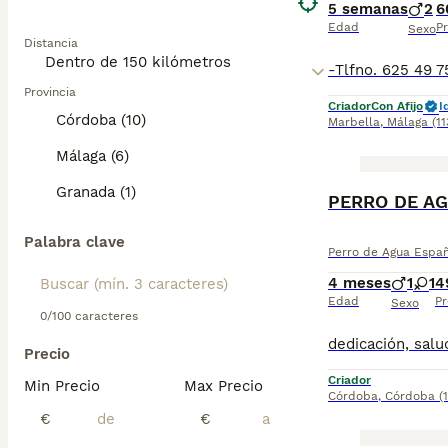
5 semanas
2
6
Edad
Pr
Sexo
Distancia
Provincia
Criador
Con Afijo
I
Córdoba (10)
Marbella
,
Málaga
(1
Málaga (6)
Granada (1)
PERRO DE A
Palabra clave
Perro de Agua Espa
4 meses
1
1
4
Edad
Pr
Sexo
0/100 caracteres
Precio
Criador
Min Precio
Max Precio
Córdoba
,
Córdoba
(
€
€