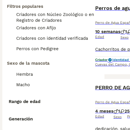
Filtros populares
Perros de ag
Criadores con Núcleo Zoológico o en el
Registro de Criadores
Perro de Agua Espa
Criadores con Afijo
10 semanas
1
Edad
Sexo
Criadores con identidad verificada
Perros con Pedigree
Criador
Identidad 
Sexo de la mascota
Cuevas del Campo
,
Hembra
Macho
PERRO DE AG
Rango de edad
Perro de Agua Espa
4 meses
1
2
5
Edad
P
Sexo
Generación