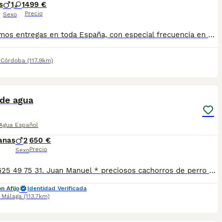
s
1
1
499 €
Precio
Sexo
Realizamos entregas en toda España, con especial frecuencia en **Andalucía**: Sevilla, Málaga, Cádiz, Córdoba, Granada, Jaén, Huelva y Almería. También entregamos habitualmente en Marbella, Jerez de la Frontera, Estepona, Fuengirola, Benalmádena, Mijas, Dos Hermanas y cualquier punto de España. **Entrega 100% a contrarreembolso.** No tendrás que adelantar el importe del cachorro. Lo recibirás en la puerta de tu casa mediante transporte especializado y podrás comprobar que todo está correcto antes de realizar el pago. Nuestros cachorros se entregan: ✅ Vacunados y desparasitados según su edad. ✅ Con microchip, cartilla veterinaria y documentación al día. ✅ Revisados veterinariamente antes de salir de nuestras instalaciones. ✅ Procedentes de excelentes líneas, seleccionadas por salud, carácter y morfología. ✅ Perfectamente socializados y acostumbrados al contacto diario con personas. ✅ Iniciados en el aprendizaje para hacer sus necesidades sobre empapador, facilitando su adaptación al nuevo hogar. ✅ Con asesoramiento personalizado antes y después de la entrega. Nuestro objetivo no es vender un cachorro más. Queremos que cada familia reciba un compañero sano, equilibrado y criado con el máximo cuidado desde el primer día. 📩 Si deseas fotografías, vídeos o más información, escríbenos por privado. Estaremos encantados de ayudarte a encontrar el compañero perfecto670864332
,
Córdoba
(117.9km)
6
2
 de agua
 Agua Español
anas
2
650 €
Precio
Sexo
-Tlfno 625 49 75 31. Juan Manuel * preciosos cachorros de perro de agua, reserva el tuyo. * Cachorro de las mejores líneas. * Se entregan vacunados y desparasitados con cartilla veterinaria.
n Afijo
Identidad Verificada
,
Málaga
(113.7km)
1