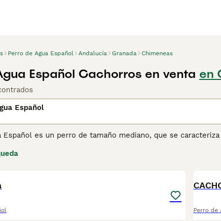
s
Perro de Agua Español
Andalucía
Granada
Chimeneas
Agua Español Cachorros en venta
en 
contrados
Agua Español
 Español es un perro de tamaño mediano, que se caracteriza p
os inteligentes con una tremenda resistencia, que es una de 
queda
bilidades atléticas. Sin embargo, el Perro de Agua Español 
7
amilia, lo que lo convierte en una mascota ideal gracias a su 
a
ina de consejos de compra de Perro de Agua Español
para obt
ñol
Perro de