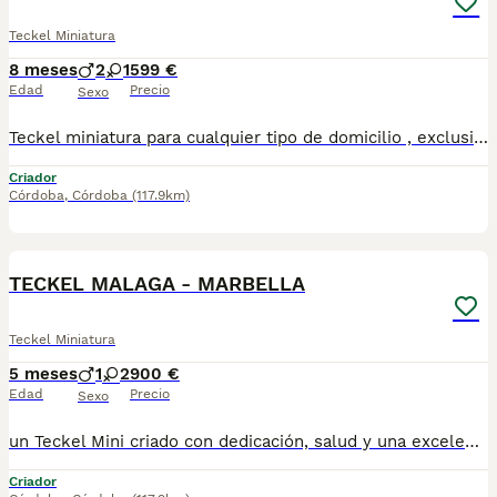
Teckel Miniatura
8 meses
2
1
599 €
Edad
Precio
Sexo
Teckel miniatura para cualquier tipo de domicilio , exclusivamente a personas que busquen un miembro mas de la familia , los cachorros se encuentran socializados y libres de cualquier tipo de enfermedad virica y congenita , son una autentica monada , tenemos disponibles machos y hembras , hacemos entregas a toda España personalmente 670864332
Criador
Córdoba
,
Córdoba
(117.9km)
1
TECKEL MALAGA - MARBELLA
Teckel Miniatura
5 meses
1
2
900 €
Edad
Precio
Sexo
un Teckel Mini criado con dedicación, salud y una excelente socialización desde sus primeras semanas de vida, estaremos encantados de ayudarte. 🚚 Realizamos entregas en toda España, con especial frecuencia en Andalucía: Sevilla, Málaga, Cádiz, Córdoba, Granada, Jaén, Huelva y Almería. También entregamos habitualmente en Marbella, Jerez de la Frontera, Estepona, Fuengirola, Benalmádena, Mijas, Dos Hermanas y cualquier punto de España. Entrega 100% a contrarreembolso. No tendrás que adelantar el importe del cachorro. Lo recibirás en la puerta de tu casa mediante transporte especializado y podrás comprobar que todo está correcto antes de realizar el pago. Nuestros cachorros se entregan: ✅ Vacunados y desparasitados según su edad. ✅ Con microchip, cartilla veterinaria y documentación al día. ✅ Revisados veterinariamente antes de salir de nuestras instalaciones. ✅ Procedentes de excelentes líneas, seleccionadas por salud, carácter y morfología. ✅ Perfectamente socializados y acostumbrados al contacto diario con personas. ✅ Iniciados en el aprendizaje para hacer sus necesidades sobre empapador, facilitando su adaptación al nuevo hogar.670864332
Criador