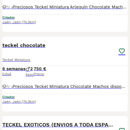
🐶✨ ¡Preciosos Teckel Miniatura Arlequín Chocolate Machos disponibles! ✨🐶 Buscan una familia responsable y cariñosa. Son cachorros de Teckel Miniatura Arlequín Chocolate, criados con todas las garantías. ✔ Se entregan con: * Vacunas correspondientes a su edad. * Desparasitaciones al día. * Cartilla veterinaria. * Contrato de garantía. * Procedentes de centro canino autorizado con núcleo zoológico en Jaén. 📍 Centro canino en Jaén. 📞 Más información y reservas: 678 16 74 99. ¡No dejes pasar la oportunidad de llevarte a casa un compañero único y lleno de amor! 🤎🐾
Criador
Jaén
,
Jaén
(74.3km)
7
teckel chocolate
Teckel Miniatura
6 semanas
2
750 €
Edad
Precio
Sexo
🐶✨ ¡Preciosos Teckel Miniatura Chocolate Machos disponibles! ✨🐶 Buscan una familia responsable y cariñosa. Son cachorros de Teckel Miniatura de color chocolate, criados con todas las garantías. ✔ Se entregan con: * Vacunas correspondientes a su edad. * Desparasitaciones al día. * Cartilla veterinaria. * Contrato de garantía. * Procedentes de centro canino autorizado con núcleo zoológico en Jaén. 📍 Centro canino en Jaén. 📞 Más información y reservas: 678 16 74 99. ¡No dejes pasar la oportunidad de llevarte a casa un compañero único y lleno de amor! ❤️🐾
Criador
Jaén
,
Jaén
(74.3km)
4
TECKEL EXOTICOS (ENVIOS A TODA ESPAÑA)