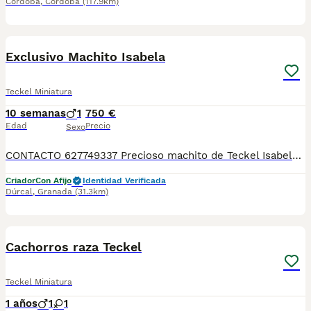
Córdoba
,
Córdoba
(117.9km)
3
Exclusivo Machito Isabela
Teckel Miniatura
10 semanas
1
750 €
Edad
Precio
Sexo
CONTACTO 627749337 Precioso machito de Teckel Isabela, se entregan vacunados, desparasitados con su cartilla veterinaria. Criador profesional con afijo de la RSCE y FCI Centro de cria autorizado con núcleo zoológico Registro de criador autorizado
Criador
Con Afijo
Identidad Verificada
Dúrcal
,
Granada
(31.3km)
7
1
Cachorros raza Teckel
Teckel Miniatura
1 años
1
1