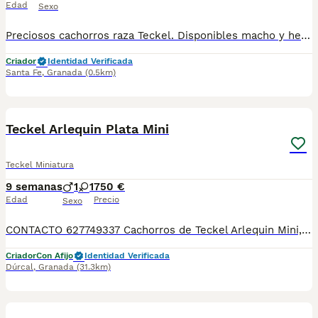
Edad
Sexo
Preciosos cachorros raza Teckel. Disponibles macho y hembra. Se entregan con unos dos meses y medio de edad y sus vacunas correspondientes, desparasitados, certificado de salud, garantías por escrito tanto por enfermedad vírica como congénito genética. Todos los cachorros son descendientes de las mejores líneas nacionales, criados por profesionales expertos. Se entregan en toda España con transporte propio de alta calidad preparado para animales, van en vehículo climatizado con chófer particular a cargo del comprador. Teléfono / Whats app: 641 92 23 90 Precio a partir de 1000€
Criador
Identidad Verificada
Santa Fe
,
Granada
(0.5km)
1
Teckel Arlequin Plata Mini
Teckel Miniatura
9 semanas
1
1
750 €
Edad
Precio
Sexo
CONTACTO 627749337 Cachorros de Teckel Arlequin Mini, se entregan vacunados, desparasitados con su cartilla veterinaria. Criador profesional con afijo de la RSCE y FCI Centro de cria autorizado con núcleo zoológico Registro de criador autorizado
Criador
Con Afijo
Identidad Verificada
Dúrcal
,
Granada
(31.3km)
1