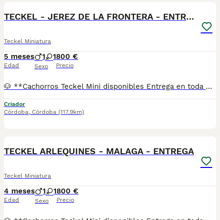
TECKEL - JEREZ DE LA FRONTERA - ENTREGA
Teckel Miniatura
5 meses
1
1
800 €
Edad
Precio
Sexo
🐶 **Cachorros Teckel Mini disponibles Entrega en toda España** Si buscas un Teckel Mini criado con dedicación, salud y una excelente socialización desde sus primeras semanas de vida, estaremos encantados de ayudarte. 🚚 Realizamos entregas en toda España, con especial frecuencia en **Andalucía**: Sevilla, Málaga, Cádiz, Córdoba, Granada, Jaén, Huelva y Almería. También entregamos habitualmente en Marbella, Jerez de la Frontera, Estepona, Fuengirola, Benalmádena, Mijas, Dos Hermanas y cualquier punto de España. **Entrega 100% a contrarreembolso.** No tendrás que adelantar el importe del cachorro. Lo recibirás en la puerta de tu casa mediante transporte especializado y podrás comprobar que todo está correcto antes de realizar el pago. Nuestros cachorros se entregan: ✅ Vacunados y desparasitados según su edad. ✅ Con microchip, cartilla veterinaria y documentación al día. ✅ Revisados veterinariamente antes de salir de nuestras instalaciones. ✅ Procedentes de excelentes líneas, seleccionadas por salud, carácter y morfología. ✅ Perfectamente socializados y acostumbrados al contacto diario con personas. ✅ Iniciados en el aprendizaje para hacer sus necesidades sobre empapador, facilitando su adaptación al nuevo hogar. ✅ Con asesoramiento personalizado antes y después de la entrega. Nuestro objetivo no es vender un cachorro más. Queremos que cada familia reciba un compañero sano, equilibrado y criado con el máximo cuidado desde el primer día. 📩 Si deseas fotografías, vídeos o más información, escríbenos por privado. Estaremos encantados de ayudarte a encontrar el compañero perfecto670864332 KOKOKOKOKO
Criador
Córdoba
,
Córdoba
(117.9km)
1
TECKEL ARLEQUINES - MALAGA - ENTREGA
Teckel Miniatura
4 meses
1
1
800 €
Edad
Precio
Sexo