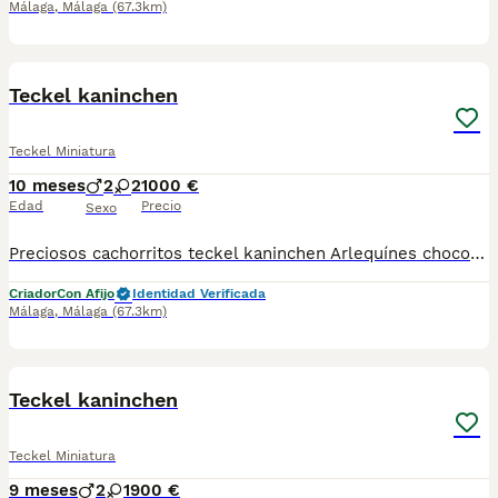
Málaga
,
Málaga
(67.3km)
4
Teckel kaninchen
Teckel Miniatura
10 meses
2
2
1000 €
Edad
Precio
Sexo
Preciosos cachorritos teckel kaninchen Arlequínes chocolate y chocolate unas bellezas disponibles se entregam al día de todo ..y también hacemos envíos a toda España para más información llámame al 615080706
Criador
Con Afijo
Identidad Verificada
Málaga
,
Málaga
(67.3km)
1
Teckel kaninchen
Teckel Miniatura
9 meses
2
1
900 €