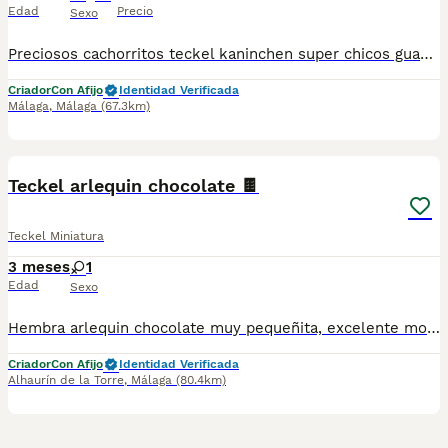
Edad
Precio
Sexo
Preciosos cachorritos teckel kaninchen super chicos guapísimos ..listos para entregar todo al día para más información llámame al 615080706 y te informo
Criador
Con Afijo
Identidad Verificada
Málaga
,
Málaga
(67.3km)
1
2
Teckel arlequin chocolate 🍫
Teckel Miniatura
3 meses
1
Edad
Sexo
Hembra arlequin chocolate muy pequeñita, excelente morfología, haciendo sus necesidades en empapador. Se entrega chip, vacunas, pasaporte, desparasitaciones, contrato con garantías etc.
Criador
Con Afijo
Identidad Verificada
Alhaurín de la Torre
,
Málaga
(80.4km)