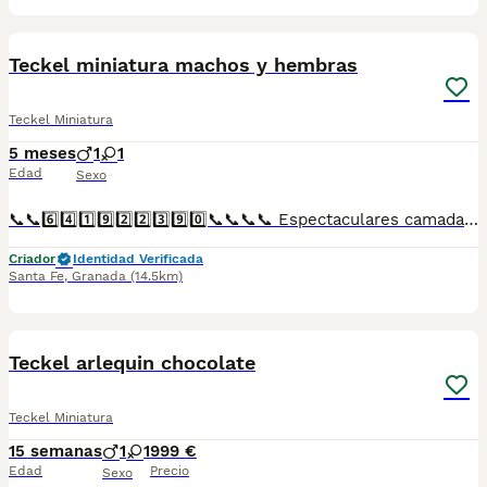
1
1
Teckel miniatura machos y hembras
Teckel Miniatura
5 meses
1
1
Edad
Sexo
📞📞6️⃣4️⃣1️⃣9️⃣2️⃣2️⃣3️⃣9️⃣0️⃣📞📞📞📞 Espectaculares camadas de perritos de Teckel miniatura descendientes de las mejores líneas de sangre. Disponibles tanto hembras como machos. Las camadas están bajo supervisión veterinaria desde su nacimiento hasta que son entregadas a su nueva familia. Criados por un equipo de profesionales y mejores personas que, con más de 20 años de experiencia , cuidan a los animales por vocación, aplicando una cría ética y responsable para que cada cachorro se desarrolle con la mejor salud y con un buen temperamento. Todos los cachorritos se entregan con unos dos meses y medio de edad y sus vacunas correspondientes, desparasitados interna y externamente, con certificado de salud, y garantía tanto por enfermedad vírica como congénito genética. Posibilidad de entregar en toda España mediante transporte propio preparado para animales y con chofer privado. Los precios pueden variar según las características y morfología de cada cachorro. Añádenos al whats app o llámanos, y encantados atenderemos todas tus dudas y consultas. Teléfono / Whats app: 641 92 23 90
Criador
Identidad Verificada
Santa Fe
,
Granada
(14.5km)
5
Teckel arlequin chocolate
Teckel Miniatura
15 semanas
1
1
999 €
Edad
Precio
Sexo