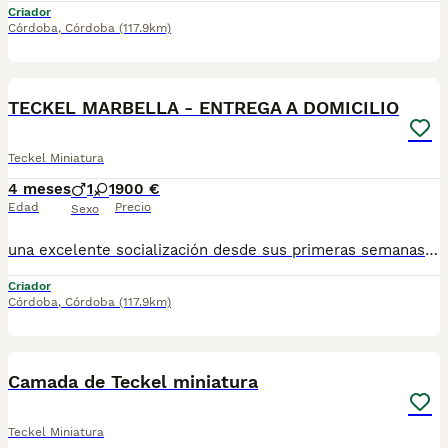
Criador
Córdoba
,
Córdoba
(117.9km)
1
TECKEL MARBELLA - ENTREGA A DOMICILIO
Teckel Miniatura
4 meses
1
1
900 €
Edad
Precio
Sexo
una excelente socialización desde sus primeras semanas de vida, estaremos encantados de ayudarte. 🚚 Realizamos entregas en toda España, con especial frecuencia en Andalucía: Sevilla, Málaga, Cádiz, Córdoba, Granada, Jaén, Huelva y Almería. También entregamos habitualmente en Marbella, Jerez de la Frontera, Estepona, Fuengirola, Benalmádena, Mijas, Dos Hermanas y cualquier punto de España. Entrega 100% a contrarreembolso. No tendrás que adelantar el importe del cachorro. Lo recibirás en la puerta de tu casa mediante transporte especializado y podrás comprobar que todo está correcto antes de realizar el pago. Nuestros cachorros se entregan: ✅ Vacunados y desparasitados según su edad. ✅ Con microchip, cartilla veterinaria y documentación al día. ✅ Revisados veterinariamente antes de salir de nuestras instalaciones. ✅ Procedentes de excelentes líneas, seleccionadas por salud, carácter y morfología. ✅ Perfectamente socializados y acostumbrados al contacto diario con personas. ✅ Iniciados en el aprendizaje para hacer sus necesidades sobre empapador, facilitando su adaptación al nuevo hogar.670864332
Criador
Córdoba
,
Córdoba
(117.9km)
4
Camada de Teckel miniatura
Teckel Miniatura