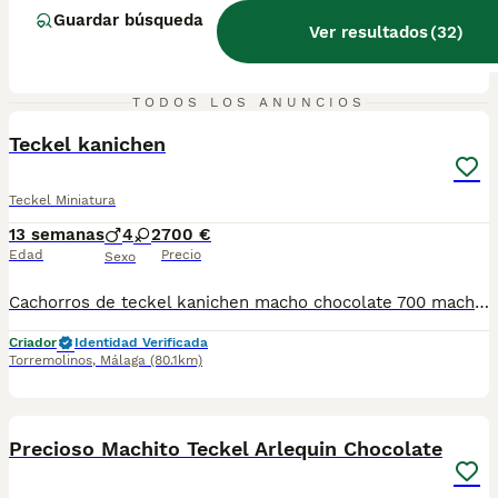
Guardar búsqueda
Ver resultados
(
32
)
Criador
Córdoba
,
Córdoba
(117.9km)
1
TODOS LOS ANUNCIOS
ADVANCED
Teckel kanichen
Teckel Miniatura
13 semanas
4
2
700 €
Edad
Precio
Sexo
Cachorros de teckel kanichen macho chocolate 700 macho merli 900 macho negro 500 hembra negra 700 hembra chocolate 900
Criador
Identidad Verificada
Torremolinos
,
Málaga
(80.1km)
3
Precioso Machito Teckel Arlequin Chocolate