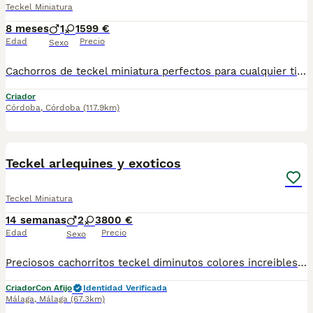
Teckel Miniatura
8 meses
1
1
599 €
Edad
Precio
Sexo
Cachorros de teckel miniatura perfectos para cualquier tipo de domicilio , exclusivamente a personas que busquen un miembro mas de la familia , los cachorros se encuentran socializados y libres de cualquier tipo de enfermedad virica y congenita , son una autentica monada , tenemos disponibles machos y hembras , a toda España personalmente 670864332
Criador
Córdoba
,
Córdoba
(117.9km)
7
Teckel arlequines y exoticos
Teckel Miniatura
14 semanas
2
3
800 €
Edad
Precio
Sexo
Preciosos cachorritos teckel diminutos colores increibles ejemplares guapisimos se entregan al día de todo para mas información llámame al 615080706
Criador
Con Afijo
Identidad Verificada
Málaga
,
Málaga
(67.3km)