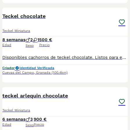
1
1
Teckel chocolate
Teckel Miniatura
8 semanas
2
1
500 €
Edad
Precio
Sexo
Disponibles cachorros de teckel chocolate. Listos para entregar con revisión veterinaria. Vacunados y desparasitados. Se pueden llevar a destino. Más información en mi wasaps 647506660.
Criador
Identidad Verificada
Cuevas del Campo
,
Granada
(100.4km)
5
teckel arlequin chocolate
Teckel Miniatura
6 semanas
3
900 €
Edad
Precio
Sexo