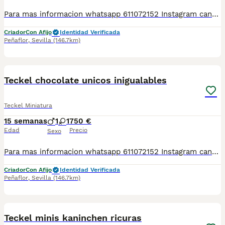
Para mas informacion whatsapp 611072152 Instagram canpuppydoggg Web www.canpuppydog.com Cachorros teckel disponible machos y hembras Tamaño kaninchen-miniatura (pequeñitos) Gran pasión por esta raza, muchos años de experiencia, muy cariñosos y juguetones de excelente linea Se entregan con 2 meses en adelante, criados en ambiente familiar y muy sociables con otras razas Listo para entrega inmediata en cualquier punto de España, También personalmente por todo Andalucía Nos encontramos entre Cordoba y Sevilla Espectaculares colores , pregunte por cachorros disponibles. Los entregamos con cartilla veterinaria, vacunas correspondientes, desparasitación tanto externa como interna Los precios varían dependiendo las características y calidad del cachorro. Disponemos de más razas teckel daschund pomerania ratón de praga chihuahua bichon maltés caniche toy yorkshire biewer dachshund
Criador
Con Afijo
Identidad Verificada
Peñaflor
,
Sevilla
(146.7km)
3
Teckel chocolate unicos inigualables
Teckel Miniatura
15 semanas
1
1
750 €
Edad
Precio
Sexo
Para mas informacion whatsapp 611072152 Instagram canpuppydoggg Web www.canpuppydog.com Cachorros teckel disponible machos y hembras Tamaño kaninchen-miniatura (pequeñitos) Gran pasión por esta raza, muchos años de experiencia, muy cariñosos y juguetones de excelente linea Se entregan con 2 meses en adelante, criados en ambiente familiar y muy sociables con otras razas Listo para entrega inmediata en cualquier punto de España, También personalmente por todo Andalucía Nos encontramos entre Cordoba y Sevilla Espectaculares colores , pregunte por cachorros disponibles. Los entregamos con cartilla veterinaria, vacunas correspondientes, desparasitación tanto externa como interna Los precios varían dependiendo las características y calidad del cachorro. Disponemos de más razas teckel daschund pomerania ratón de praga chihuahua bichon maltés caniche toy yorkshire biewer dachshund
Criador
Con Afijo
Identidad Verificada
Peñaflor
,
Sevilla
(146.7km)
4
Teckel minis kaninchen ricuras