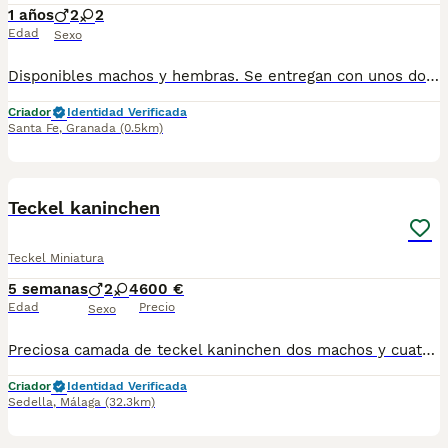
1 años
2
2
Edad
Sexo
Disponibles machos y hembras. Se entregan con unos dos meses y medio de edad y sus vacunas correspondientes, desparasitados, certificado de salud, garantías por escrito tanto por enfermedad vírica como congénito genética. Todos los cachorros son descendientes de las mejores líneas nacionales, criados por profesionales expertos. Se entregan en toda España con transporte propio de alta calidad preparado para animales, van en vehículo climatizado con chófer particular a cargo del comprador. Teléfono / Whats app: 641 92 23 90 Precio a partir de 1000€
Criador
Identidad Verificada
Santa Fe
,
Granada
(0.5km)
9
Teckel kaninchen
Teckel Miniatura
5 semanas
2
4
600 €
Edad
Precio
Sexo
Preciosa camada de teckel kaninchen dos machos y cuatro hembras diferentes colores los precios varían según colores y sexos.
Criador
Identidad Verificada
Sedella
,
Málaga
(32.3km)
1