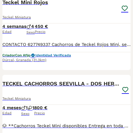
Teckel Mini Rojos
Teckel Miniatura
4 semanas
4
450 €
Edad
Precio
Sexo
CONTACTO 627749337 Cachorros de Teckel Rojos Mini, se entregan vacunados, desparasitados con su cartilla veterinaria. Criador profesional con afijo de la RSCE y FCI Centro de cria autorizado con núcleo zoológico Registro de criador autorizado
Criador
Con Afijo
Identidad Verificada
Dúrcal
,
Granada
(31.3km)
1
TECKEL CACHORROS SEEVILLA - DOS HERMANAS
Teckel Miniatura
4 meses
1
1
800 €
Edad
Precio
Sexo
🐶 **Cachorros Teckel Mini disponibles Entrega en toda España** Si buscas un Teckel Mini criado con dedicación, salud y una excelente socialización desde sus primeras semanas de vida, estaremos encantados de ayudarte. 🚚 Realizamos entregas en toda España, con especial frecuencia en **Andalucía**: Sevilla, Málaga, Cádiz, Córdoba, Granada, Jaén, Huelva y Almería. También entregamos habitualmente en Marbella, Jerez de la Frontera, Estepona, Fuengirola, Benalmádena, Mijas, Dos Hermanas y cualquier punto de España. **Entrega 100% a contrarreembolso.** No tendrás que adelantar el importe del cachorro. Lo recibirás en la puerta de tu casa mediante transporte especializado y podrás comprobar que todo está correcto antes de realizar el pago. Nuestros cachorros se entregan: ✅ Vacunados y desparasitados según su edad. ✅ Con microchip, cartilla veterinaria y documentación al día. ✅ Revisados veterinariamente antes de salir de nuestras instalaciones. ✅ Procedentes de excelentes líneas, seleccionadas por salud, carácter y morfología. ✅ Perfectamente socializados y acostumbrados al contacto diario con personas. ✅ Iniciados en el aprendizaje para hacer sus necesidades sobre empapador, facilitando su adaptación al nuevo hogar. ✅ Con asesoramiento personalizado antes y después de la entrega. Nuestro objetivo no es vender un cachorro más. Queremos que cada familia reciba un compañero sano, equilibrado y criado con el máximo cuidado desde el primer día. 📩 Si deseas fotografías, vídeos o más información, escríbenos por privado. Estaremos encantados de ayudarte a encontrar el compañero perfecto670864332