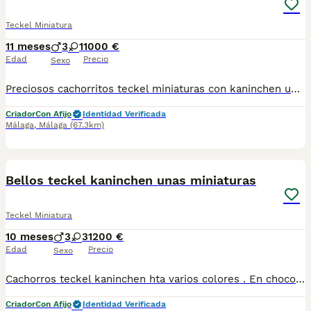
Teckel Miniatura
11 meses
3
1
1000 €
Edad
Precio
Sexo
Preciosos cachorritos teckel miniaturas con kaninchen unas bellezas machos y hembras disponibles se entregan vacunados desparasitados chip pasaporte garantia vírica y contrato de venta todo al día y cachorros espectaculares también hacemos envíos a toda España más información háblame y te informare gustosamente
Criador
Con Afijo
Identidad Verificada
Málaga
,
Málaga
(67.3km)
4
Bellos teckel kaninchen unas miniaturas
Teckel Miniatura
10 meses
3
3
1200 €
Edad
Precio
Sexo
Cachorros teckel kaninchen hta varios colores . En chocolate..Isabella ..arlequines chocolate unas bellezas si buscas un salchichita guapo consultame y te informare de lo que necesites mi tlf 615080706
Criador
Con Afijo
Identidad Verificada