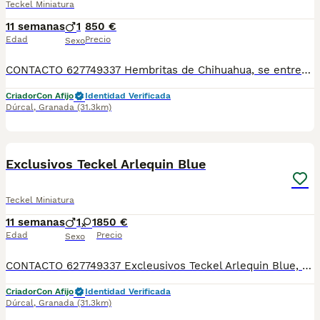
Teckel Miniatura
11 semanas
1
850 €
Edad
Precio
Sexo
CONTACTO 627749337 Hembritas de Chihuahua, se entregan vacunados, desparasitados con su cartilla veterinaria. Criador profesional con afijo de la RSCE y FCI Centro de cria autorizado con núcleo zoológico Registro de criador autorizado
Criador
Con Afijo
Identidad Verificada
Dúrcal
,
Granada
(31.3km)
5
Exclusivos Teckel Arlequin Blue
Teckel Miniatura
11 semanas
1
1
850 €
Edad
Precio
Sexo
CONTACTO 627749337 Excleusivos Teckel Arlequin Blue, se entregan vacunados, desparasitados con su cartilla veterinaria. Criador profesional con afijo de la RSCE y FCI Centro de cria autorizado con núcleo zoológico Registro de criador autorizado
Criador
Con Afijo
Identidad Verificada
Dúrcal
,
Granada
(31.3km)