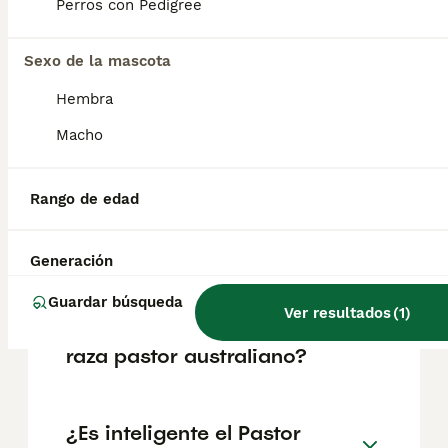
Perros con Pedigree
Preguntas frecuentes
Sexo de la mascota
¿Cuánto cuesta un cachorro
Hembra
de Pastor Australiano?
Macho
El coste medio de un cachorro de Pastor
Australiano en España es de
Rango de edad
aproximadamente 1335€, aunque los precios
pueden variar según factores como el
pedigrí, la reputación del criador y la
ubicación.
Generación
Guardar búsqueda
Ver resultados
(
1
)
¿Cómo son los perros de
raza pastor australiano?
¿Es inteligente el Pastor