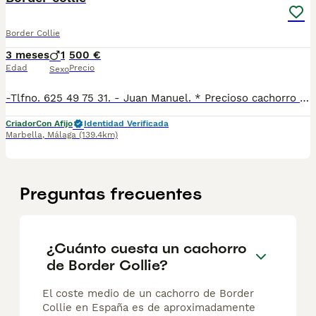
Border Collie
3 meses
1
500 €
Edad
Precio
Sexo
-Tlfno. 625 49 75 31. - Juan Manuel. * Precioso cachorro bicolor listo para entregar. * Criamos a nuestros cachorros en un ambiente familiar, por lo que tienen sociabilización con niños y con otros. * Llevan vacunas al día según edad y también la desparasitación. * Se entregan con la cartilla veterinaria sellada por el veterinario. .
Criador
Con Afijo
Identidad Verificada
Marbella
,
Málaga
(139.4km)
Preguntas frecuentes
¿Cuánto cuesta un cachorro
de Border Collie?
El coste medio de un cachorro de Border
Collie en España es de aproximadamente