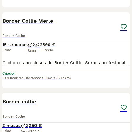
4
Border Collie Merle
Border Collie
15 semanas
2
2
590 €
Edad
Precio
Sexo
Cachorros preciosos de Border Collie. Somos profesionales con años de experiencia. Entregamos a nuestros cachorritos con revisión Veterinaria, Factura de compra, garantía vírica, formulario de reconocimiento de raza pura, junto con su cartilla de vacunación y desparasitacion al día de la entrega. Enviamos a toda España y Baleares mediante servicio propio de transporte. Posibilidad de pago contrareembolso. Para más información no dude en contactar con nosotros. TLF: 649297709. Solo atiendo wasap o tlf. Gracias
Criador
Sanlúcar de Barrameda
,
Cádiz
(69.7km)
2
Border collie
Border Collie
3 meses
2
250 €
Edad
Precio
Sexo