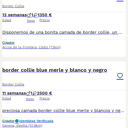
Border Collie
13 semanas
1
1
350 €
Edad
Precio
Sexo
Disponemos de una bonita camada de border collie, un macho y una hembra disponibles. Colores blue merle y tricolor. Se entregan vacunados y desparacitados acorde a su edad . Enviamos a toda España . Podemos mandarte fotos y vídeos detallados de cada uno, para más información a través de WhatsApp, atendertemos a la mayor brevedad posible.
Criador
Arcos de la Frontera
,
Cádiz
(73km)
20
border collie blue merle y blanco y negro
Border Collie
11 semanas
1
2
500 €
Edad
Precio
Sexo
preciosa camada border collie blue merle y blancos y negro nacidos 19/05/2026 desparacitados interna externamente revisión veterinaria vacunación al día cartilla de vacunación dóciles y nobles criados en ambiente familiar listos para entrega 1 hembra blue merle 400€ 1 hembra blue merle ojos celeste 500€
Criador
Identidad Verificada
Gerena
,
Sevilla
(21.8km)