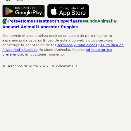
Pets4Homes
Hastnet
PuppyPlaats
MundoAnimalia
Annunci Animali
Lancaster Puppies
MundoAnimalia.com utiliza cookies en este sitio para mejorar tu
experiencia de usuario. El uso de este sitio web y otros servicios
constituye la aceptación de los
Términos y Condiciones
y
la Política de
Privacidad y Cookies
de MundoAnimalia. Puedes
Administrar tus
preferencias
en cualquier momento.
© Derechos de autor
2026
-
Mundoanimalia