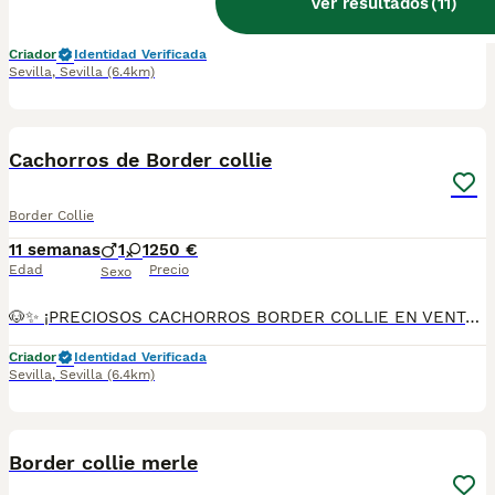
Ver resultados
(
11
)
🐶🍫✨ ¡PRECIOSOS CACHORRITOS BORDER COLLIE EN VENTA! ✨🍫🐶 🤎🤍 Dos hembras color CHOCOLATE Y BLANCO 💙🤍 Un macho color MERLE 🎂 2 meses de edad 👨‍👩‍👧‍👦 Padres: 🐾 DUKE (padre) 🐾 DAMA (madre) 📦 Se entregan con: 💉 Primera vacuna 🪱 Desparasitados 📘 Cartilla sanitaria 📝 Contrato de garantía ✅ Todo al día 🚚 Posibilidad de envío a toda la península 🇪🇸 📲 Más información y reservas: 📞 614 140 345 🐾 Cachorritos muy cariñosos, inteligentes y con el carácter ideal para formar parte de una familia. ¡No dejes pasar la oportunidad de darles un hogar lleno de amor y alegría! ❤️🏡🐾 ✨ ¡Listos para encontrar a su familia perfecta! ✨
Criador
Identidad Verificada
Sevilla
,
Sevilla
(6.4km)
3
Cachorros de Border collie
Border Collie
11 semanas
1
1
250 €
Edad
Precio
Sexo
🐶✨ ¡PRECIOSOS CACHORROS BORDER COLLIE EN VENTA! ✨🐶 💙 Macho color MERLE 🖤🤍 Hembra color BLANCO Y NEGRO 🎂 2 meses de edad 📦 Se entregan con: 💉 Primera vacuna 🪱 Desparasitados 📘 Cartilla sanitaria 📝 Contrato de garantía ✅ Todo al día 🚚 Posibilidad de envío a toda la península 🇪🇸 📲 Más información y reservas: 📞 614 140 345 🐾 Son cachorritos muy cariñosos, inteligentes y con el carácter ideal para formar parte de una familia. ¡No dejes pasar la oportunidad de darles un hogar lleno de amor! ❤️🏡🐾
Criador
Identidad Verificada
Sevilla
,
Sevilla
(6.4km)
1
Border collie merle