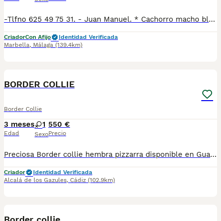
-Tlfno 625 49 75 31. - Juan Manuel. * Cachorro macho blanco y negro disponible. * Se entrega vacunado y desparasitado con la cartilla veterinaria. * Hacemos revisión veterinaria completa con test de Parvo y coronavirus para garantizar que están sanos.
Criador
Con Afijo
Identidad Verificada
Marbella
,
Málaga
(139.4km)
5
BORDER COLLIE
Border Collie
3 meses
1
550 €
Edad
Precio
Sexo
Preciosa Border collie hembra pizzarra disponible en Guau Gazul. Ubicada en Alcalá de los Gazules, Cádiz. También hacemos envíos. Para más información contacta con nosotros
Criador
Identidad Verificada
Alcalá de los Gazules
,
Cádiz
(102.9km)
1
Border collie