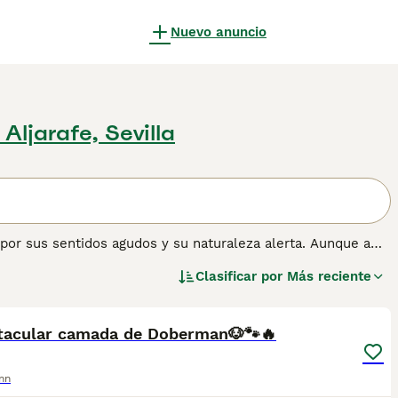
Nuevo anuncio
Aljarafe, Sevilla
por sus sentidos agudos y su naturaleza alerta. Aunque a
adaptables y encajan bien en la vida familiar. Nada les
Clasificar por
Más reciente
n son orgullosos y tranquilos y, cuando son criados
1
y valiosos de la familia.
ación sobre esta raza de perro.
tacular camada de Doberman🐶🐾🔥
nn