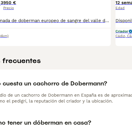
3
950 €
12 sem
Precio
Edad
Espectacular camada de doberman europeo de sangre del valle de las Aguilas, perros de mucha calidad en morfología y carácter, están listos para ser reservados empezaremos a entregar apartir de principios de septiembre para más info puedes escribirnos o dirigirte mediante watshap, posibilidad de enviar a cualquier punto de España
Criador
.4km)
Cádiz
,
Cá
 frecuentes
 cuesta un cachorro de Dobermann?
dio de un cachorro de Dobermann en España es de aproximad
o el pedigrí, la reputación del criador y la ubicación.
no tener un dóberman en casa?