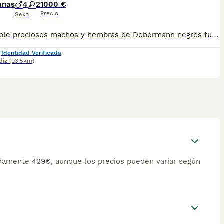
anas
4
2
1000 €
Precio
Sexo
Disponible preciosos machos y hembras de Dobermann negros fuego y chocolate listos para reservar. Con toda la documentación al día, vacunado,desparasitado y con la cartilla adecuada a su edad. Se encuentran en Sevilla,tambien disponemos de transporte . Criados en ambiente familiar súper cariñosos y sociables. Pregunten sin compromiso
Identidad Verificada
diz
(93.5km)
amente 429€, aunque los precios pueden variar según