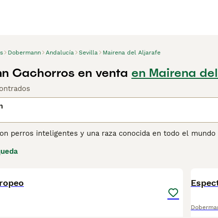
s
Dobermann
Andalucía
Sevilla
Mairena del Aljarafe
n Cachorros en venta
en Mairena del 
ontrados
n
n perros inteligentes y una raza conocida en todo el mundo 
como perros guardianes en muchas partes del mundo, son muy 
queda
omar parte en todo lo que sucede a su alrededor. Los Doberma
4
2
e y manejados adecuadamente, se convierten en miembros mu
ropeo
ina de consejos de compra de Doberman
para obtener inform
Espec
Doberma