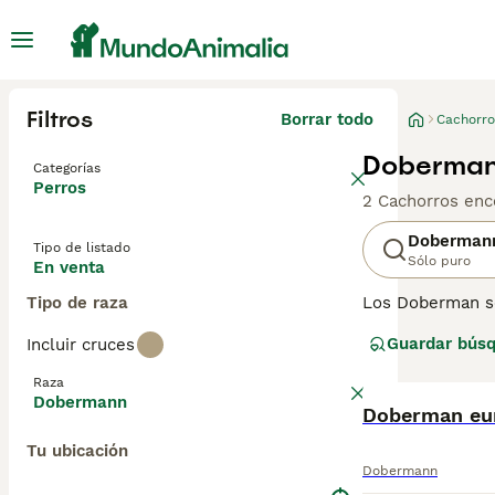
Filtros
Borrar todo
Cachorro
Doberman
Categorías
Perros
2 Cachorros enc
Doberman
Tipo de listado
Sólo puro
En venta
Tipo de raza
Los Doberman so
menudo se usan 
Guardar bús
Incluir cruces
gusta más que t
responsablement
Raza
Dobermann
Lee nuestra
Doberman eu
pág
Tu ubicación
Dobermann