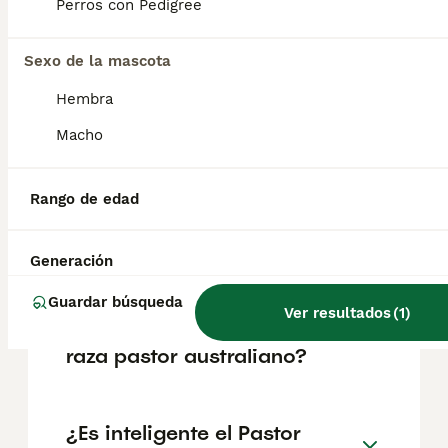
Perros con Pedigree
Preguntas frecuentes
Sexo de la mascota
¿Cuánto cuesta un cachorro
Hembra
de Pastor Australiano?
Macho
El coste medio de un cachorro de Pastor
Australiano en España es de
Rango de edad
aproximadamente 1335€, aunque los precios
pueden variar según factores como el
pedigrí, la reputación del criador y la
ubicación.
Generación
Guardar búsqueda
Ver resultados
(
1
)
¿Cómo son los perros de
raza pastor australiano?
¿Es inteligente el Pastor